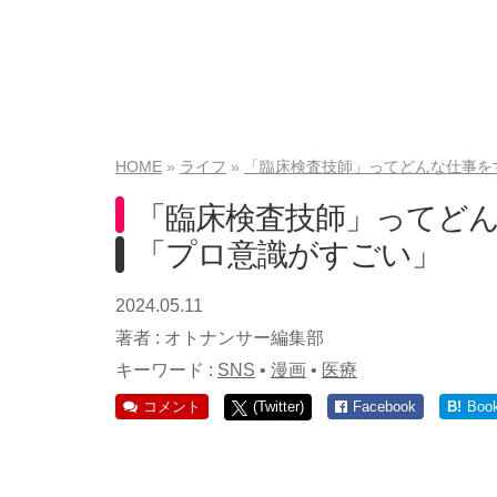
HOME
ライフ
「臨床検査技師」ってどんな仕事を
「臨床検査技師」ってど
「プロ意識がすごい」
2024.05.11
著者 :
オトナンサー編集部
キーワード :
SNS
•
漫画
•
医療
コメント
(Twitter)
Facebook
B!
Boo