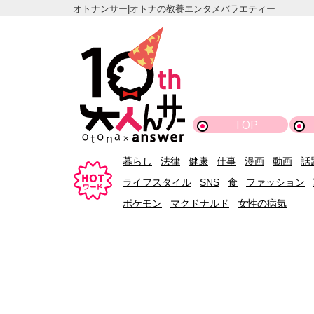
オトナンサー|オトナの教養エンタメバラエティー
TOP
暮らし
法律
健康
仕事
漫画
動画
話
ライフスタイル
SNS
食
ファッション
ポケモン
マクドナルド
女性の病気