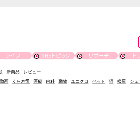
ライフ
SNSトピック
リサーチ
ト
題
新商品
レビュー
動画
くら寿司
医療
内科
動物
ユニクロ
ペット
猫
松屋
ジェ