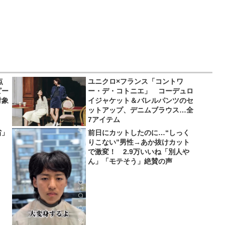
点
ユニクロ×フランス「コントワ
ピー
ー・デ・コトニエ」 コーデュロ
対象
イジャケット＆バレルパンツのセ
ットアップ、デニムブラウス…全
7アイテム
省」
前日にカットしたのに…“しっく
りこない”男性→あか抜けカット
で激変！ 2.9万いいね「別人や
ん」「モテそう」絶賛の声