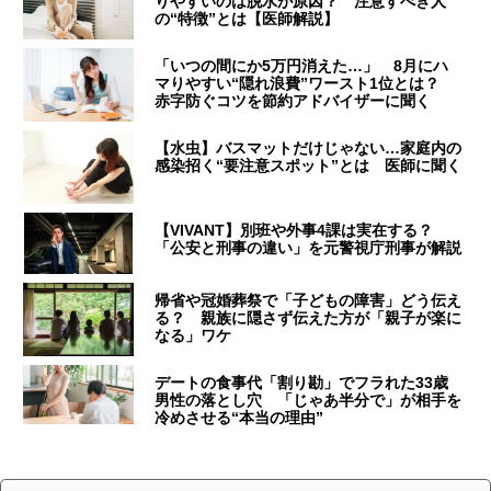
りやすいのは脱水が原因？ 注意すべき人
の“特徴”とは【医師解説】
「いつの間にか5万円消えた…」 8月にハ
マりやすい“隠れ浪費”ワースト1位とは？
赤字防ぐコツを節約アドバイザーに聞く
【水虫】バスマットだけじゃない…家庭内の
感染招く“要注意スポット”とは 医師に聞く
【VIVANT】別班や外事4課は実在する？
「公安と刑事の違い」を元警視庁刑事が解説
帰省や冠婚葬祭で「子どもの障害」どう伝え
る？ 親族に隠さず伝えた方が「親子が楽に
なる」ワケ
デートの食事代「割り勘」でフラれた33歳
男性の落とし穴 「じゃあ半分で」が相手を
冷めさせる“本当の理由”