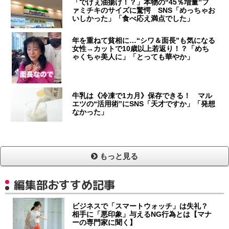
「でけぇ油揚げ！？」本物の“45％増量”フ
ァミチキのサイズに驚愕 SNS「めっちゃお
いしかった」「食べ応え満点でした」
年を重ねて貧相に…“シワ＆面長”も気になる
女性→カットで10歳以上若返り！？「めち
ゃくちゃ美人に」「とっても華やか」
牛乳は《冷凍で1カ月》保存できる！ マル
エツの“活用術”にSNS「天才ですか」「発想
なかった」
もっと見る
編集部おすすめ記事
ビジネスで「スマートウォッチ」は失礼？
相手に「悪印象」与えるNG行為とは【マナ
ーの専門家に聞く】