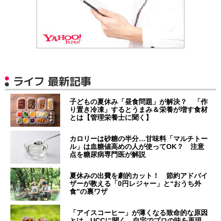
ライフ 最新記事
子どもの夏休み「昼食問題」が解決？ 「作
り置き冷凍」するとうまみ＆栄養が増す食材
とは【管理栄養士に聞く】
カロリーは砂糖の半分…甘味料「マルチトー
ル」は血糖値高めの人が使ってOK？ 注意
点を糖尿病専門医が解説
夏休みの出費を劇的カット！ 節約アドバイ
ザーが教える「0円レジャー」と“おうち外
食”の裏ワザ
「アイスコーヒー」が薄くなる致命的な原因
とは UCCに聞く、自宅でプロの味を再現