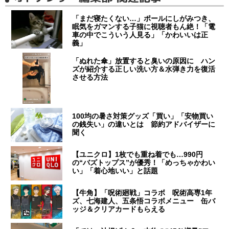
「まだ寝たくない…」ポールにしがみつき、
眠気をガマンする子猫に視聴者もん絶！「電
車の中でこういう人見る」「かわいいは正
義」
「ぬれた傘」放置すると臭いの原因に ハン
ズが紹介する正しい洗い方＆水弾き力を復活
させる方法
100均の暑さ対策グッズ「買い」「安物買い
の銭失い」の違いとは 節約アドバイザーに
聞く
【ユニクロ】1枚でも重ね着でも…990円
の“バズトップス”が優秀！「めっちゃかわい
い」「着心地いい」と話題
【牛角】「呪術廻戦」コラボ 呪術高専1年
ズ、七海建人、五条悟コラボメニュー 缶バ
ッジ＆クリアカードもらえる