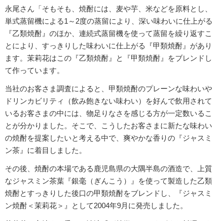
永尾さん「そもそも、焼酎には、麦や芋、米などを原料とし、
単式蒸留機による1～2度の蒸留により、深い味わいに仕上がる
『乙類焼酎』のほか、連続式蒸留機を使って蒸留を繰り返すこ
とにより、すっきりした味わいに仕上がる『甲類焼酎』があり
ます。茉莉花はこの『乙類焼酎』と『甲類焼酎』をブレンドし
て作っています。
当社のお客さま調査によると、甲類焼酎のプレーンな味わいや
ドリンカビリティ（飲み飽きない味わい）を好んで飲用されて
いるお客さまの中には、物足りなさを感じる方が一定数いるこ
とが分かりました。そこで、こうしたお客さまに新たな味わい
の焼酎を提案したいと考える中で、爽やかな香りの『ジャスミ
ン茶』に着目しました。
その後、焼酎の本場である鹿児島県の大隅半島の酒造で、上質
なジャスミン茶葉『銀毫（ぎんこう）』を使って製造した乙類
焼酎とすっきりした後口の甲類焼酎をブレンドし、『ジャスミ
ン焼酎＜茉莉花＞』として2004年9月に発売しました。