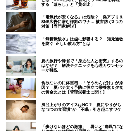
する「蒸らし」と「黄金比」
「電気代が安くなる」は危険？ 偽アプリ＆
SNS広告に潜む詐欺のワナ… 被害防ぐ3つの
対策【専門家解説】
「無糖炭酸水」は歯に影響する？ 知覚過敏
を防ぐ“正しい飲み方”とは
夏の旅行や帰省で「身近な人と衝突」するの
はなぜ？ 解決テクニックを心理カウンセラ
ーが解説
食欲ないのに体重増…「そうめんだけ」が原
因？ 夏バテ太り予防に役立つ栄養素＆夕食
の黄金比とは【管理栄養士に聞く】
風呂上がりのアイスはNG？ 夏にやりがち
な“3つの食習慣”が「不眠」引き起こすワケ
「歩けないほどの激痛」 暑いと“痛風”にな