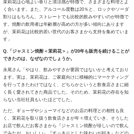
茉莉花は心地よい香りと清涼感が特徴で、さまざまな料理とよ
く合います。また、アルコール度数は20％と、ロックやソーダ
割りはもちろん、ストレートでも比較的飲みやすいのが特徴で
す。焼酎の飲用者は年齢層が高めの方が多い傾向にあります
が、茉莉花は比較的若い世代のお客さまから支持を集めていま
す」
Q.「ジャスミン焼酎＜茉莉花＞」が20年も販売を続けることが
できたのは、なぜなのでしょうか。
永尾さん「やはり、飲みやすさが要因ではないかと考えており
ます。実は、茉莉花は、ご家庭向けに積極的にマーケティング
を行ってきたわけではなく、どちらかというと飲食店さまに細
く長く愛されてきた商品でした。そのため、茉莉花の存在を知
らない当社社員もいたほどでした。
ただ、ギョーザやシューマイなどのお店の料理との相性も良
く、茉莉花を取り扱う飲食店さまが年々増えていき、そうした
お店で飲んだお客さまから『ジャスミン焼酎が珍しいので飲ん
でみたが、おいしい』『すっきりとした味わいが好き』などの