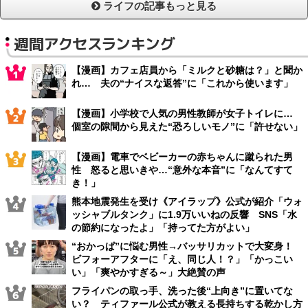
ライフの記事もっと見る
週間アクセスランキング
【漫画】カフェ店員から「ミルクと砂糖は？」と聞か
れ… 夫の“ナイスな返答”に「これから使います」
【漫画】小学校で人気の男性教師が女子トイレに…
個室の隙間から見えた“恐ろしいモノ”に「許せない」
【漫画】電車でベビーカーの赤ちゃんに蹴られた男
性 怒ると思いきや…“意外な本音”に「なんてすて
き！」
熊本地震発生を受け《アイラップ》公式が紹介「ウォ
ッシャブルタンク」に1.9万いいねの反響 SNS「水
の節約になったよ」「持ってた方がよい」
“おかっぱ”に悩む男性→バッサリカットで大変身！
ビフォーアフターに「え、同じ人！？」「かっこい
い」「爽やかすぎる～」大絶賛の声
フライパンの取っ手、洗った後“上向き”に置いてな
い？ ティファール公式が教える長持ちする乾かし方