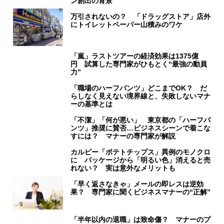
ン創出の背景
万引されないの？ 「ドラッグストア」店外
にトイレットペーパー山積みのワケ
「嵐」ラストツアーの経済効果は1375億
円 試算した専門家がひもとく“最強の動員
力”
「職場のハーフパンツ」どこまでOK？ だ
らしなく見えない境界線と、失敗しないマナ
ーの基準とは
「不潔」「何が悪い」 東京都の「ハーフパ
ンツ」推奨に賛否…ビジネスシーンで着こな
すには？ マナーの専門家が解説
カルビー「ポテトチップス」異例のモノクロ
に パッケージから「明るい色」消えると売
れない？ 実は意外なメリットも
「早く返さなきゃ」メールの即レスは逆効
果？ 専門家に聞くビジネスマナーの“正解”
「半年以内の退職」は致命傷？ マナーのプ