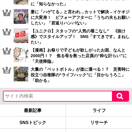
に「知らなかった」
妻に「ハゲてる」と言われ…カットで解決→イケオジ
に大変身！ ビフォーアフターに「うちの夫もお願い
したい」「若返りハンパない」
【ユニクロ】スタッフの“人気の着こなし” 《抜け
感》でスタイルアップ！ SNS「すてきです。まねし
たい」
【漫画】お祭りで子どもが欲しがったお面、なんと
2000円！？ 焦る母を救った店員の“粋な計らい”に
「天使降臨」
大量の「ペットボトル」が楽に運べる！？ 災害時に
役立つ自衛隊の“ライフハック”に「目からうろこ」
「助かる」
最新記事
ライフ
SNSトピック
リサーチ