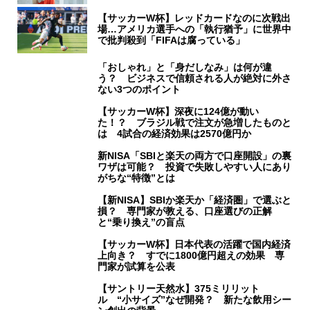
【サッカーW杯】レッドカードなのに次戦出
場…アメリカ選手への「執行猶予」に世界中
で批判殺到「FIFAは腐っている」
「おしゃれ」と「身だしなみ」は何が違
う？ ビジネスで信頼される人が絶対に外さ
ない3つのポイント
【サッカーW杯】深夜に124億が動い
た！？ ブラジル戦で注文が急増したものと
は 4試合の経済効果は2570億円か
新NISA「SBIと楽天の両方で口座開設」の裏
ワザは可能？ 投資で失敗しやすい人にあり
がちな“特徴”とは
【新NISA】SBIか楽天か「経済圏」で選ぶと
損？ 専門家が教える、口座選びの正解
と“乗り換え”の盲点
【サッカーW杯】日本代表の活躍で国内経済
上向き？ すでに1800億円超えの効果 専
門家が試算を公表
【サントリー天然水】375ミリリット
ル “小サイズ”なぜ開発？ 新たな飲用シー