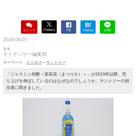
B!
(Twitter)
コメント
FB
Hatena
LINE
2024.04.07
著者 :
オトナンサー編集部
キーワード :
ビジネス
•
サントリー
「ジャスミン焼酎＜茉莉花（まつりか）＞」が2019年以降、売
り上げを伸ばしているのはなぜなのでしょうか。サントリーの担
当者に聞きました。