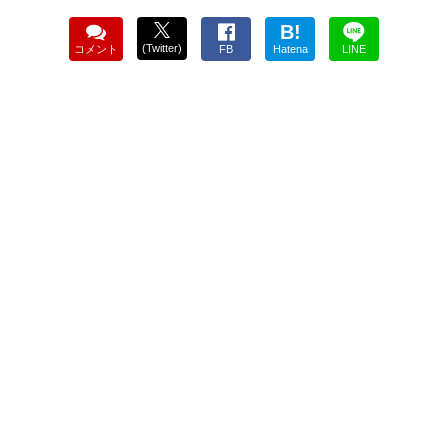
B!
(Twitter)
コメント
FB
Hatena
LINE