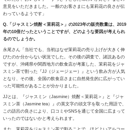
意見をいただきました。一般のお客さまにも茉莉花の良さが伝
わっているようです」
Q.「ジャスミン焼酎＜茉莉花＞」の2023年の販売数量は、2019
年の10倍だったということですが、どのような要因が考えられ
るのでしょうか。
永尾さん「当社でも、当初はなぜ茉莉花の売り上げが大きく伸
びたのか分からない状況でした。その後の調査で、諸説あるの
ですが、沖縄県や関西地方の飲食店が考案した、茉莉花をジャ
スミン茶で割った『JJ（ジェージェー）』という飲み方が人気
となり、その後、全国の飲食店さまに自然発生的に広がってい
った可能性があることが分かりました。
JJとは、『ジャスミン（Jasmine）焼酎＜茉莉花＞』と『ジャ
スミン茶（Jasmine tea）』の英文字の頭文字を取った用語で、
この語呂の良さにより、口コミやSNSを通じて全国に広まって
いったのではないかと考えられます。
また、茉莉花をジャスミン茶で割ることで、ほどよいアルコー