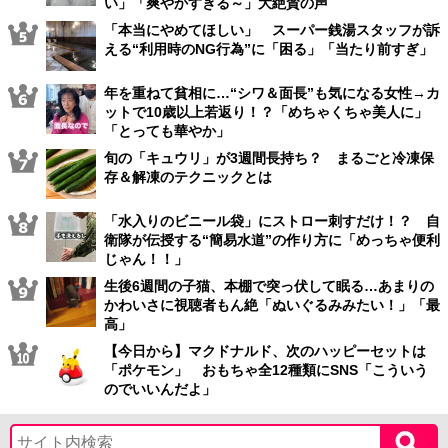
い」「爽やかすぎる～」大絶賛の声
「本当にやめてほしい」 スーパー銭湯スタッフが訴
える“利用時のNG行為”に「困る」「当たり前すぎ」
年を重ねて貧相に…“シワ＆面長”も気になる女性→カ
ットで10歳以上若返り！？「めちゃくちゃ美人に」
「とっても華やか」
旬の「キュウリ」が3週間長持ち？ まるごと冷凍保
存＆解凍のテクニックとは
「水入りのビニール袋」にストロー刺すだけ！？ 自
衛隊が伝授する“簡易水道”の作り方に「めっちゃ便利
じゃん！！」
生後6週間の子猫、本棚で突っ伏して眠る…あまりの
かわいさに視聴者もん絶「ぬいぐるみみたい！」「最
高」
【今日から】マクドナルド、次のハッピーセットは
「ポケモン」 おもちゃ全12種類にSNS「こういう
のでいいんだよ」