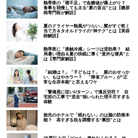
熱帯夜の「寝不足」で血糖値が爆上がり？
食事を我慢しても太る“夏の盲点”とは【糖尿
病専門医が解説】
夏のドライヤー熱風がつらい…髪がすぐ乾く
当て方＆タオルドライの“神テク”とは【美容
師解説】
熱帯夜に「接触冷感」シーツは逆効果？ 結
局暑い理由＆夏の快眠に導く“意外な寝具”と
は【専門家解説】
「結婚は？」「子どもは？」 親のおせっか
い、もはやホラー？ 「帰省ブルー」が“正
常な生存本能”と言えるワケ
「警備員に従いUターン」で違反切符？ 自
宅前の工事で“逆走”強いられた理不尽すぎる
体験
旅先のホテルで「眠れない」のは脳の防衛本
能？ 高すぎる枕を調整する“裏技”とは
35度以上で「ビール」売れなくなる？ サ