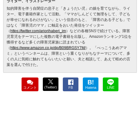
ライター、イラストレーター
知的障害を伴う自閉症の息子と「きょうだい児」の娘を育てながら、ライ
ター、電子書籍作家として活動。「ママがしんどくて無理をして、子ども
が幸せになれるわけがない」という信念のもと、「障害のある子ども」で
はなく「障害児のママ」に軸足をおいた発信をツイッター
（
https://twitter.com/ariorihaberi_im
）などの各種SNSで続けている。障害
児育児をテーマにした複数の電子書籍を出版し、Amazonランキング1位を
獲得するなど多くの障害児家族に読まれている
（
https://www.amazon.co.jp/dp/B09BRGSY7M/
）。「べっこうあめアマ
ミ」というペンネームは、障害という重くなりがちなテーマについて、多
くの人に気軽に触れてもらいたいと願い、夫と相談して、あえて軽めの言
葉を選んで付けた。
B!
(Twitter)
コメント
FB
Hatena
LINE