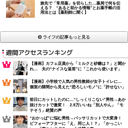
旅先で「常用薬」を切らした…薬局で何を伝
える？ “あると助かる情報”とお薬手帳の活
用法とは【薬剤師に聞く】
ライフの記事もっと見る
週間アクセスランキング
【漫画】カフェ店員から「ミルクと砂糖は？」と聞か
れ… 夫の“ナイスな返答”に「これから使います」
【漫画】小学校で人気の男性教師が女子トイレに…
個室の隙間から見えた“恐ろしいモノ”に「許せない」
前日にカットしたのに…“しっくりこない”男性→あか
抜けカットで激変！ 2.9万いいね「別人やん」「モ
テそう」絶賛の声
“おかっぱ”に悩む男性→バッサリカットで大変身！
ビフォーアフターに「え、同じ人！？」「かっこい