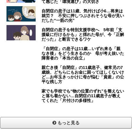
て感じた「環境選び」の大切さ
自閉症の息子は11歳、気付けば小6…将来は
就労？ 不安に押しつぶされそうな母が見い
だした“一筋の光”
自閉症の息子を特別支援学校へ 5年前「支
援級に行けるかも」と揺れた母が、今「正解
だった」と断言できるワケ
「自閉症」の息子は11歳…いずれ来る「親
なき後」をどう生きるのか 母が考え抜いた
障害者の「本当の自立」
親亡き後「自閉症」の11歳息子、健常児の7
歳娘、どちらにもお金に困ってほしくないけ
ど…お年玉きっかけに母が悩む「資産」の公
平な残し方
家でも学校でも“物の位置のずれ”を整えない
と落ち着かない…自閉症の11歳息子が教え
てくれた「片付けの多様性」
もっと見る