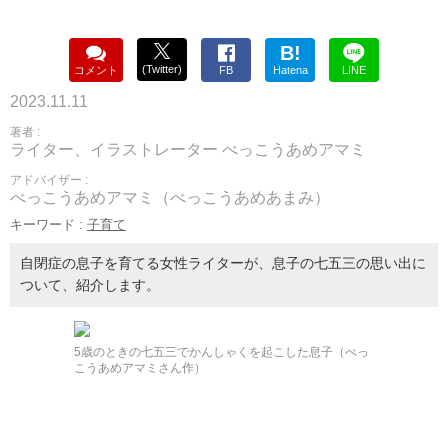
B!
(Twitter)
コメント
FB
Hatena
LINE
2023.11.11
著者 :
ライター、イラストレーター べっこうあめアマミ
アドバイザー :
べっこうあめアマミ（べっこうあめあまみ）
キーワード :
子育て
自閉症の息子を育てる女性ライターが、息子の七五三の思い出に
ついて、紹介します。
5歳のときの七五三でかんしゃくを起こした息子（べっ
こうあめアマミさん作）