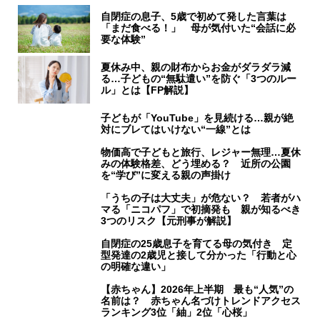
自閉症の息子、5歳で初めて発した言葉は
「まだ食べる！」 母が気付いた“会話に必
要な体験”
夏休み中、親の財布からお金がダラダラ減
る…子どもの“無駄遣い”を防ぐ「3つのルー
ル」とは【FP解説】
子どもが「YouTube」を見続ける…親が絶
対にブレてはいけない“一線”とは
物価高で子どもと旅行、レジャー無理…夏休
みの体験格差、どう埋める？ 近所の公園
を“学び”に変える親の声掛け
「うちの子は大丈夫」が危ない？ 若者がハ
マる「ニコパフ」で初摘発も 親が知るべき
3つのリスク【元刑事が解説】
自閉症の25歳息子を育てる母の気付き 定
型発達の2歳児と接して分かった「行動と心
の明確な違い」
【赤ちゃん】2026年上半期 最も“人気”の
名前は？ 赤ちゃん名づけトレンドアクセス
ランキング3位「紬」2位「心桜」