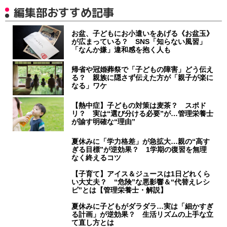
編集部おすすめ記事
お盆、子どもにお小遣いをあげる《お盆玉》
が広まっている？ SNS「知らない風習」
「なんか嫌」違和感を抱く人も
帰省や冠婚葬祭で「子どもの障害」どう伝え
る？ 親族に隠さず伝えた方が「親子が楽に
なる」ワケ
【熱中症】子どもの対策は麦茶？ スポド
リ？ 実は“選び分ける必要”が…管理栄養士
が諭す明確な“理由”
夏休みに「学力格差」が急拡大…親の“高す
ぎる目標”が逆効果？ 1学期の復習を無理
なく終えるコツ
【子育て】アイス＆ジュースは1日どれくら
い大丈夫？ “危険”な悪影響＆“代替えレシ
ピ”とは【管理栄養士・解説】
夏休みに子どもがダラダラ…実は「細かすぎ
る計画」が逆効果？ 生活リズムの上手な立
て直し方とは