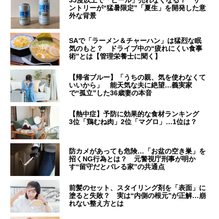
ントリーが“猛暑限定”「夏生」を開発した意
外な背景
SAで「ラーメン＆チャーハン」は猛烈な眠
気のもと？ ドライブ中の“疲れにくい食事
術”とは【管理栄養士に聞く】
【帰省ブルー】「うちの親、気を使わなくて
いいから」 能天気な夫に絶望…義実家
で“孤立”した36歳妻の本音
【熱中症】予防に効果的な食材ランキング
3位「鶏むね肉」2位「マグロ」…1位は？
防カメがあっても危険…「お盆の空き巣」を
招くNG行為とは？ 元警視庁刑事が明か
す“留守だとバレる家”の共通点
前髪のセット、スタイリング剤を「表面」に
塗ると失敗？ 実は“内側の根元”が正解…崩
れない整え方とは