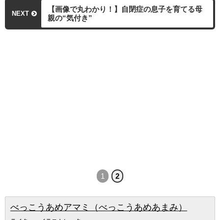
【画像で丸わかり！】自閉症の息子を育てる母
NEXT
親の“気付き”
1
2
べっこうあめアマミ（べっこうあめあまみ）