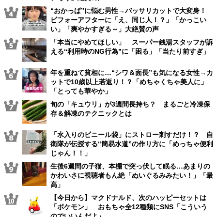
“おかっぱ”に悩む男性→バッサリカットで大変身！
ビフォーアフターに「え、同じ人！？」「かっこい
い」「爽やかすぎる～」大絶賛の声
「本当にやめてほしい」 スーパー銭湯スタッフが訴
える“利用時のNG行為”に「困る」「当たり前すぎ」
年を重ねて貧相に…“シワ＆面長”も気になる女性→カ
ットで10歳以上若返り！？「めちゃくちゃ美人に」
「とっても華やか」
旬の「キュウリ」が3週間長持ち？ まるごと冷凍保
存＆解凍のテクニックとは
「水入りのビニール袋」にストロー刺すだけ！？ 自
衛隊が伝授する“簡易水道”の作り方に「めっちゃ便利
じゃん！！」
生後6週間の子猫、本棚で突っ伏して眠る…あまりの
かわいさに視聴者もん絶「ぬいぐるみみたい！」「最
高」
【今日から】マクドナルド、次のハッピーセットは
「ポケモン」 おもちゃ全12種類にSNS「こういう
のでいいんだよ」