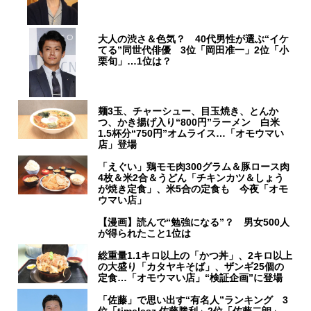
大人の渋さ＆色気？ 40代男性が選ぶ“イケ
てる”同世代俳優 3位「岡田准一」2位「小
栗旬」…1位は？
麺3玉、チャーシュー、目玉焼き、とんか
つ、かき揚げ入り“800円”ラーメン 白米
1.5杯分“750円”オムライス…「オモウマい
店」登場
「えぐい」鶏モモ肉300グラム＆豚ロース肉
4枚＆米2合＆うどん「チキンカツ＆しょう
が焼き定食」、米5合の定食も 今夜「オモ
ウマい店」
【漫画】読んで“勉強になる”？ 男女500人
が得られたこと1位は
総重量1.1キロ以上の「かつ丼」、2キロ以上
の大盛り「カタヤキそば」、ザンギ25個の
定食…「オモウマい店」“検証企画”に登場
「佐藤」で思い出す“有名人”ランキング 3