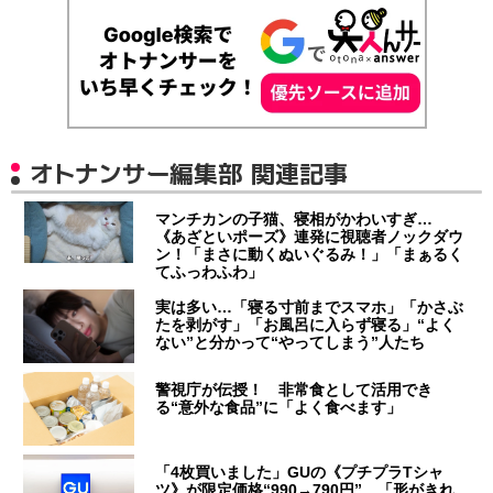
オトナンサー編集部 関連記事
マンチカンの子猫、寝相がかわいすぎ…
《あざといポーズ》連発に視聴者ノックダウ
ン！「まさに動くぬいぐるみ！」「まぁるく
てふっわふわ」
実は多い…「寝る寸前までスマホ」「かさぶ
たを剥がす」「お風呂に入らず寝る」“よく
ない”と分かって“やってしまう”人たち
警視庁が伝授！ 非常食として活用でき
る“意外な食品”に「よく食べます」
「4枚買いました」GUの《プチプラTシャ
ツ》が限定価格“990→790円” 「形がきれ