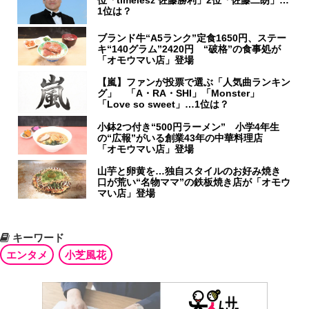
位「timelesz 佐藤勝利」2位「佐藤二朗」…
1位は？
ブランド牛“A5ランク”定食1650円、ステー
キ“140グラム”2420円 “破格”の食事処が
「オモウマい店」登場
【嵐】ファンが投票で選ぶ「人気曲ランキン
グ」 「A・RA・SHI」「Monster」
「Love so sweet」…1位は？
小鉢2つ付き“500円ラーメン” 小学4年生
の“広報”がいる創業43年の中華料理店
「オモウマい店」登場
山芋と卵黄を…独自スタイルのお好み焼き
口が荒い“名物ママ”の鉄板焼き店が「オモウ
マい店」登場
キーワード
エンタメ
小芝風花