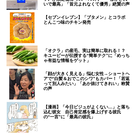
いで最高」「首元よれなくて優秀」絶賛の声
【セブンイレブン】「ブタメン」とコラボ
とんこつ味のチキン発売
「オクラ」の産毛、実は簡単に取れる！？
キユーピーが伝授する“簡単テク”に「めっち
ゃ有益な情報をゲット」
「顔が大きく見える」悩む女性→ショートヘ
アで“白髪＆おでこのシワ”もカバー！「若返
って別人みたい」「あか抜けてきれい」称賛
の声
【漫画】「今日ビジュがよくない…」と落ち
込む彼女 自己肯定感を爆上げする彼氏
の“一言”に「最高の彼氏」