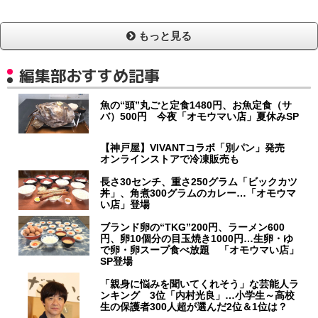
もっと見る
編集部おすすめ記事
魚の“頭”丸ごと定食1480円、お魚定食（サ
バ）500円 今夜「オモウマい店」夏休みSP
【神戸屋】VIVANTコラボ「別パン」発売
オンラインストアで冷凍販売も
長さ30センチ、重さ250グラム「ビックカツ
丼」、角煮300グラムのカレー…「オモウマ
い店」登場
ブランド卵の“TKG”200円、ラーメン600
円、卵10個分の目玉焼き1000円…生卵・ゆ
で卵・卵スープ食べ放題 「オモウマい店」
SP登場
「親身に悩みを聞いてくれそう」な芸能人ラ
ンキング 3位「内村光良」…小学生～高校
生の保護者300人超が選んだ2位＆1位は？