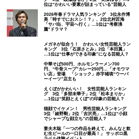
位は“かわいい要素が詰まっている”芸能人
2026年春ドラマ人気ランキング 3位永作博
美「時すでにおスシ！？」、2位北村匠海
「サバ缶、宇宙へ行く」…1位は“考察沸
騰”ドラマ？
メガネが似合う！ かわいい女性芸能人ラン
キング 3位「石原さとみ」2位「本田翼」
…1位は“仕事ができる印象”になる芸能人？
中華そば500円、ホルモンラーメン700
円、“牛骨スープ”カレー250円…「オモウマ
い店」登場 「ショック」赤字補填“ウーバ
ーイーツ”店主も
えくぼがかわいい！ 女性芸能人ランキン
グ 3位「多部未華子」2位「松本まりか」
…1位は“笑顔とえくぼ”の印象の芸能人？
猫顔でイケメン！ 男性芸能人ランキング
3位「綾野剛」2位「吉沢亮」…1位は“小顔
でシャープな顔立ち”の芸能人？
妻夫木聡「一つの作品を終えて、みんなと飲
む生ビールの一口目が最高！」 サッポロ黒
ラベル体験イベント