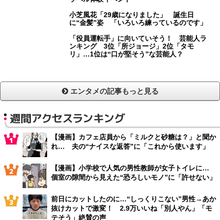
小芝風花「29歳になりました」 誕生日
に“金髪”姿 「いろいろ練っているのです」
「役員運転手」に向いていそう！ 芸能人ラ
ンキング 3位「所ジョージ」2位「タモ
リ」…1位は“口が堅そう”な芸能人？
エンタメの記事もっと見る
週間アクセスランキング
【漫画】カフェ店員から「ミルクと砂糖は？」と聞か
れ… 夫の“ナイスな返答”に「これから使います」
【漫画】小学校で人気の男性教師が女子トイレに…
個室の隙間から見えた“恐ろしいモノ”に「許せない」
前日にカットしたのに…“しっくりこない”男性→あか
抜けカットで激変！ 2.9万いいね「別人やん」「モ
テそう」絶賛の声