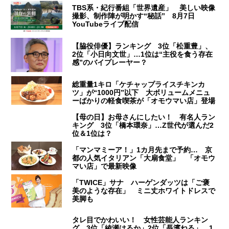
TBS系・紀行番組「世界遺産」 美しい映像
撮影、制作陣が明かす“秘話” 8月7日
YouTubeライブ配信
【脇役俳優】ランキング 3位「松重豊」、
2位「小日向文世」…1位は“主役を食う存在
感”のバイプレーヤー？
総重量1キロ「ケチャップライスチキンカ
ツ」が“1000円”以下 大ボリュームメニュ
ーばかりの軽食喫茶が「オモウマい店」登場
【母の日】お母さんにしたい！ 有名人ラン
キング 3位「橋本環奈」…Z世代が選んだ2
位＆1位は？
「マンマミーア！」1カ月先まで予約… 京
都の人気イタリアン「大扇食堂」 「オモウ
マい店」で最新映像
「TWICE」サナ ハーゲンダッツは「ご褒
美のような存在」 ミニ丈ホワイトドレスで
美脚も
タレ目でかわいい！ 女性芸能人ランキン
グ 3位「綾瀬はるか」2位「長濱ねる」…1