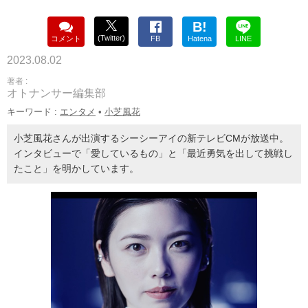
B!
(Twitter)
コメント
FB
Hatena
LINE
2023.08.02
著者 :
オトナンサー編集部
キーワード :
エンタメ
•
小芝風花
小芝風花さんが出演するシーシーアイの新テレビCMが放送中。
インタビューで「愛しているもの」と「最近勇気を出して挑戦し
たこと」を明かしています。