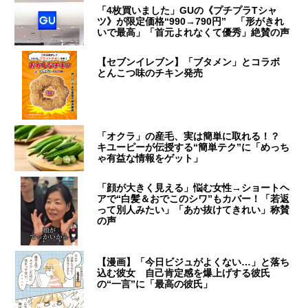
「4枚買いました」GUの《プチプラTシャ
ツ》が限定価格“990→790円” 「形がきれ
いで最高」「首元よれなくて優秀」絶賛の声
【セブンイレブン】「ブタメン」とコラボ
とんこつ味のチキン発売
「オクラ」の産毛、実は簡単に取れる！？
キユーピーが伝授する“簡単テク”に「めっち
ゃ有益な情報をゲット」
「顔が大きく見える」悩む女性→ショートヘ
アで“白髪＆おでこのシワ”もカバー！「若返
って別人みたい」「あか抜けてきれい」称賛
の声
【漫画】「今日ビジュがよくない…」と落ち
込む彼女 自己肯定感を爆上げする彼氏
の“一言”に「最高の彼氏」