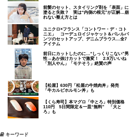
前髪のセット、スタイリング剤を「表面」に
塗ると失敗？ 実は“内側の根元”が正解…崩
れない整え方とは
ユニクロ×フランス「コントワー・デ・コト
ニエ」 コーデュロイジャケット＆バレルパ
ンツのセットアップ、デニムブラウス…全7
アイテム
前日にカットしたのに…“しっくりこない”男
性→あか抜けカットで激変！ 2.9万いいね
「別人やん」「モテそう」絶賛の声
【松屋】630円「松屋の牛焼肉丼」発売
「牛カルビホルモン丼」も
【くら寿司】本マグロ「中とろ」特別価格
110円 5日間限定＆一皿“無料” 「大と
ろ」も
キーワード