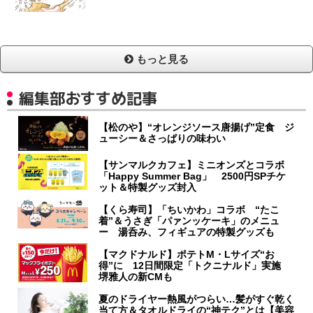
もっと見る
編集部おすすめ記事
【松のや】“オレンジソース唐揚げ”定食 ジ
ューシー＆さっぱりの味わい
【サンマルクカフェ】ミニオンズとコラボ
「Happy Summer Bag」 2500円SPチケ
ット＆特製グッズ封入
【くら寿司】「ちいかわ」コラボ “たこ
着”＆うさぎ「パァンッケーキ」のメニュ
ー 湯呑み、フィギュアの特製グッズも
【マクドナルド】ポテトM・Lサイズ“お
得”に 12日間限定「トクニナルド」実施
堺雅人の新CMも
夏のドライヤー熱風がつらい…髪がすぐ乾く
当て方＆タオルドライの“神テク”とは【美容