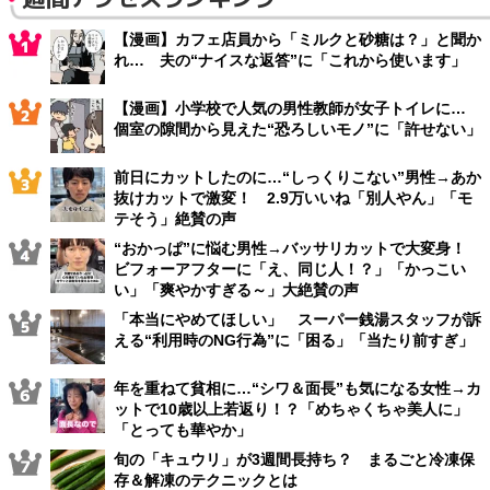
【漫画】カフェ店員から「ミルクと砂糖は？」と聞か
れ… 夫の“ナイスな返答”に「これから使います」
【漫画】小学校で人気の男性教師が女子トイレに…
個室の隙間から見えた“恐ろしいモノ”に「許せない」
前日にカットしたのに…“しっくりこない”男性→あか
抜けカットで激変！ 2.9万いいね「別人やん」「モ
テそう」絶賛の声
“おかっぱ”に悩む男性→バッサリカットで大変身！
ビフォーアフターに「え、同じ人！？」「かっこい
い」「爽やかすぎる～」大絶賛の声
「本当にやめてほしい」 スーパー銭湯スタッフが訴
える“利用時のNG行為”に「困る」「当たり前すぎ」
年を重ねて貧相に…“シワ＆面長”も気になる女性→カ
ットで10歳以上若返り！？「めちゃくちゃ美人に」
「とっても華やか」
旬の「キュウリ」が3週間長持ち？ まるごと冷凍保
存＆解凍のテクニックとは