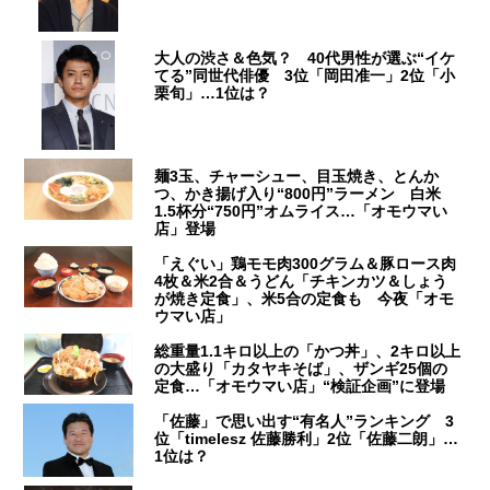
大人の渋さ＆色気？ 40代男性が選ぶ“イケ
てる”同世代俳優 3位「岡田准一」2位「小
栗旬」…1位は？
麺3玉、チャーシュー、目玉焼き、とんか
つ、かき揚げ入り“800円”ラーメン 白米
1.5杯分“750円”オムライス…「オモウマい
店」登場
「えぐい」鶏モモ肉300グラム＆豚ロース肉
4枚＆米2合＆うどん「チキンカツ＆しょう
が焼き定食」、米5合の定食も 今夜「オモ
ウマい店」
総重量1.1キロ以上の「かつ丼」、2キロ以上
の大盛り「カタヤキそば」、ザンギ25個の
定食…「オモウマい店」“検証企画”に登場
「佐藤」で思い出す“有名人”ランキング 3
位「timelesz 佐藤勝利」2位「佐藤二朗」…
1位は？