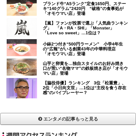
ブランド牛“A5ランク”定食1650円、ステー
キ“140グラム”2420円 “破格”の食事処が
「オモウマい店」登場
【嵐】ファンが投票で選ぶ「人気曲ランキン
グ」 「A・RA・SHI」「Monster」
「Love so sweet」…1位は？
小鉢2つ付き“500円ラーメン” 小学4年生
の“広報”がいる創業43年の中華料理店
「オモウマい店」登場
山芋と卵黄を…独自スタイルのお好み焼き
口が荒い“名物ママ”の鉄板焼き店が「オモウ
マい店」登場
【脇役俳優】ランキング 3位「松重豊」、
2位「小日向文世」…1位は“主役を食う存在
感”のバイプレーヤー？
エンタメの記事もっと見る
週間アクセスランキング