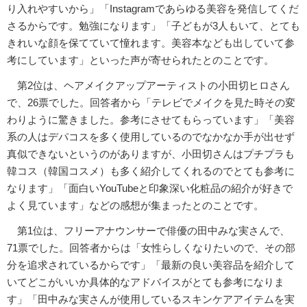
り入れやすいから」「Instagramであらゆる美容を発信してくだ
さるからです。勉強になります」「子どもが3人もいて、とても
きれいな顔を保てていて憧れます。美容本なども出していて参
考にしています」といった声が寄せられたとのことです。
第2位は、ヘアメイクアップアーティストの小田切ヒロさん
で、26票でした。回答者から「テレビでメイクを見た時その変
わりように驚きました。参考にさせてもらっています」「美容
系の人はデパコスを多く使用しているのでなかなか手が出せず
真似できないというのがありますが、小田切さんはプチプラも
韓コス（韓国コスメ）も多く紹介してくれるのでとても参考に
なります」「面白いYouTubeと印象深い化粧品の紹介が好きで
よく見ています」などの感想が集まったとのことです。
第1位は、フリーアナウンサーで俳優の田中みな実さんで、
71票でした。回答者からは「女性らしくなりたいので、その部
分を追求されているからです」「最新の良い美容品を紹介して
いてどこがいいか具体的なアドバイスがとても参考になりま
す」「田中みな実さんが使用しているスキンケアアイテムを実