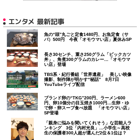
エンタメ 最新記事
魚の“頭”丸ごと定食1480円、お魚定食（サ
バ）500円 今夜「オモウマい店」夏休みSP
長さ30センチ、重さ250グラム「ビックカツ
丼」、角煮300グラムのカレー…「オモウマ
い店」登場
TBS系・紀行番組「世界遺産」 美しい映像
撮影、制作陣が明かす“秘話” 8月7日
YouTubeライブ配信
ブランド卵の“TKG”200円、ラーメン600
円、卵10個分の目玉焼き1000円…生卵・ゆ
で卵・卵スープ食べ放題 「オモウマい店」
SP登場
「親身に悩みを聞いてくれそう」な芸能人ラ
ンキング 3位「内村光良」…小学生～高校
生の保護者300人超が選んだ2位＆1位は？