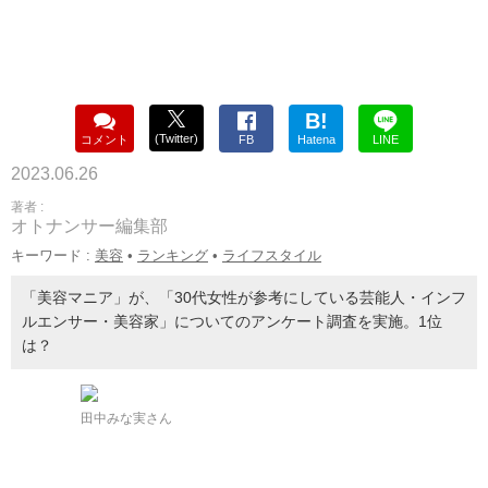
B!
(Twitter)
コメント
FB
Hatena
LINE
2023.06.26
著者 :
オトナンサー編集部
キーワード :
美容
•
ランキング
•
ライフスタイル
「美容マニア」が、「30代女性が参考にしている芸能人・インフ
ルエンサー・美容家」についてのアンケート調査を実施。1位
は？
田中みな実さん