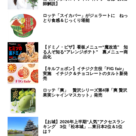
師解説】
ロッテ「スイカバー」がジェラートに ねっ
とり食感＆じっくり堪能
【ドミノ・ピザ】看板メニュー“魔改造” 知
る人ぞ知る“アレンジポテト” 裏メニュー商
品化
【キルフェボン】イチジク主役「FIG fair」
実施 イチジク＆チョコレートのタルト新発
売
ロッテ「爽」 贅沢シリーズ第4弾「爽 贅沢
果実シャインマスカット」発売
【お城】2026年上半期“人気”アクセスラン
キング 3位「松本城」…東日本2位＆1位
は？