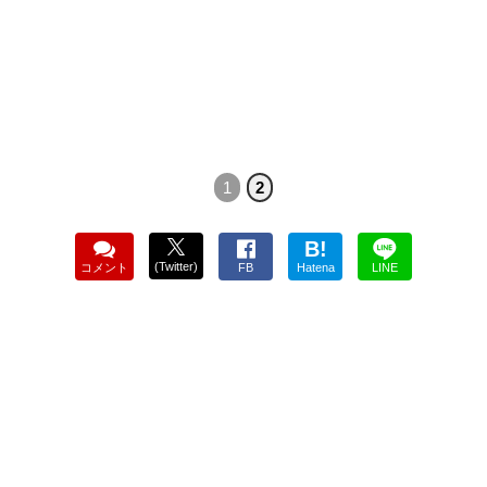
1
2
B!
(Twitter)
コメント
FB
Hatena
LINE