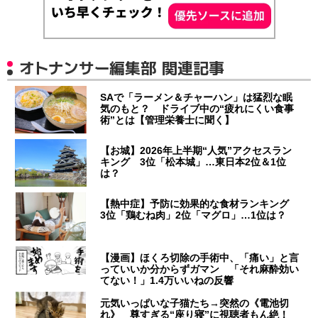
オトナンサー編集部 関連記事
SAで「ラーメン＆チャーハン」は猛烈な眠
気のもと？ ドライブ中の“疲れにくい食事
術”とは【管理栄養士に聞く】
【お城】2026年上半期“人気”アクセスラン
キング 3位「松本城」…東日本2位＆1位
は？
【熱中症】予防に効果的な食材ランキング
3位「鶏むね肉」2位「マグロ」…1位は？
【漫画】ほくろ切除の手術中、「痛い」と言
っていいか分からずガマン 「それ麻酔効い
てない！」1.4万いいねの反響
元気いっぱいな子猫たち→突然の《電池切
れ》 尊すぎる“座り寝”に視聴者もん絶！