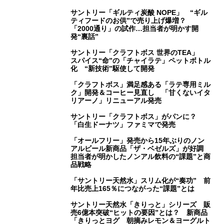
サントリー「ギルティ炭酸 NOPE」 “ギル
ティフードのお供”で売り上げ爆増？
「2000通り」の試作…担当者が明かす開
発“裏話”
サントリー「クラフトボス 世界のTEA」
スパイス“命”の「チャイラテ」ペットボトル
化 “新技術”駆使して開発
「クラフトボス」満足感ある「ラテ専用ミル
ク」開発＆コーヒー見直し 「甘くないイタ
リアーノ」リニューアル発売
サントリー「クラフトボス」がパンに？
「白生ドーナツ」ファミマで発売
「オールフリー」発売から15年ぶりのノン
アルビール新商品「ザ・ベゼルズ」が好調
担当者が明かしたノンアル飲料の“課題”と商
品戦略
「サントリー天然水」スリム化が“奏功” 前
年比売上165％につながった“課題”とは
サントリー天然水「きりっと」シリーズ 販
売6億本突破“ヒットの要因”とは？ 新商品
「きりっとヨグ 朝摘みレモン＆ヨーグルト