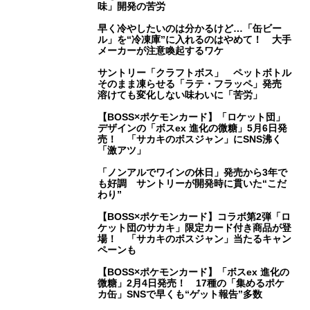
味」開発の苦労
早く冷やしたいのは分かるけど…「缶ビー
ル」を“冷凍庫”に入れるのはやめて！ 大手
メーカーが注意喚起するワケ
サントリー「クラフトボス」 ペットボトル
そのまま凍らせる「ラテ・フラッペ」発売
溶けても変化しない味わいに「苦労」
【BOSS×ポケモンカード】「ロケット団」
デザインの「ボスex 進化の微糖」5月6日発
売！ 「サカキのボスジャン」にSNS沸く
「激アツ」
「ノンアルでワインの休日」発売から3年で
も好調 サントリーが開発時に貫いた“こだ
わり”
【BOSS×ポケモンカード】コラボ第2弾「ロ
ケット団のサカキ」限定カード付き商品が登
場！ 「サカキのボスジャン」当たるキャン
ペーンも
【BOSS×ポケモンカード】「ボスex 進化の
微糖」2月4日発売！ 17種の「集めるポケ
カ缶」SNSで早くも“ゲット報告”多数