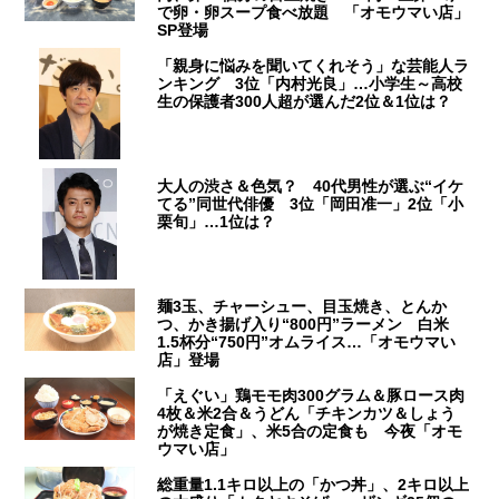
で卵・卵スープ食べ放題 「オモウマい店」
SP登場
「親身に悩みを聞いてくれそう」な芸能人ラ
ンキング 3位「内村光良」…小学生～高校
生の保護者300人超が選んだ2位＆1位は？
大人の渋さ＆色気？ 40代男性が選ぶ“イケ
てる”同世代俳優 3位「岡田准一」2位「小
栗旬」…1位は？
麺3玉、チャーシュー、目玉焼き、とんか
つ、かき揚げ入り“800円”ラーメン 白米
1.5杯分“750円”オムライス…「オモウマい
店」登場
「えぐい」鶏モモ肉300グラム＆豚ロース肉
4枚＆米2合＆うどん「チキンカツ＆しょう
が焼き定食」、米5合の定食も 今夜「オモ
ウマい店」
総重量1.1キロ以上の「かつ丼」、2キロ以上