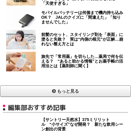
「天使すぎる」
モバイルバッテリーは何個まで機内持ち込み
OK？ JALのクイズに「間違えた」「知り
ませんでした」
前髪のセット、スタイリング剤を「表面」に
塗ると失敗？ 実は“内側の根元”が正解…崩
れない整え方とは
旅先で「常用薬」を切らした…薬局で何を伝
える？ “あると助かる情報”とお薬手帳の活
用法とは【薬剤師に聞く】
もっと見る
編集部おすすめ記事
【サントリー天然水】375ミリリット
ル “小サイズ”なぜ開発？ 新たな飲用シー
ン創出の背景