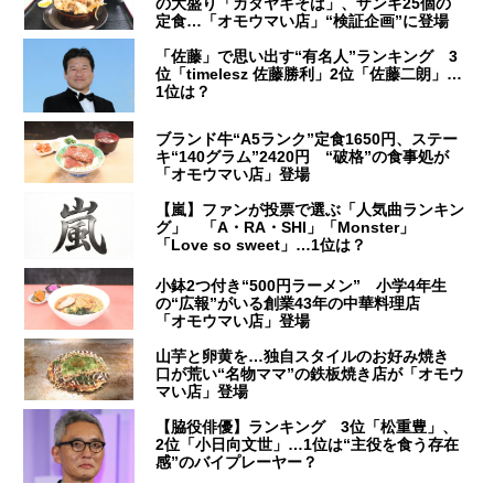
の大盛り「カタヤキそば」、ザンギ25個の
定食…「オモウマい店」“検証企画”に登場
「佐藤」で思い出す“有名人”ランキング 3
位「timelesz 佐藤勝利」2位「佐藤二朗」…
1位は？
ブランド牛“A5ランク”定食1650円、ステー
キ“140グラム”2420円 “破格”の食事処が
「オモウマい店」登場
【嵐】ファンが投票で選ぶ「人気曲ランキン
グ」 「A・RA・SHI」「Monster」
「Love so sweet」…1位は？
小鉢2つ付き“500円ラーメン” 小学4年生
の“広報”がいる創業43年の中華料理店
「オモウマい店」登場
山芋と卵黄を…独自スタイルのお好み焼き
口が荒い“名物ママ”の鉄板焼き店が「オモウ
マい店」登場
【脇役俳優】ランキング 3位「松重豊」、
2位「小日向文世」…1位は“主役を食う存在
感”のバイプレーヤー？