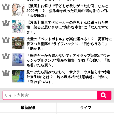
【漫画】お祭りで子どもが欲しがったお面、なんと
2000円！？ 焦る母を救った店員の“粋な計らい”に
「天使降臨」
【漫画】電車でベビーカーの赤ちゃんに蹴られた男
性 怒ると思いきや…“意外な本音”に「なんてすて
き！」
大量の「ペットボトル」が楽に運べる！？ 災害時に
役立つ自衛隊の“ライフハック”に「目からうろこ」
「助かる」
「転売ヤーから買わないで」アイラップ公式が“ウォ
ッシャブルタンク”増産を報告 SNS「心強い」「落
ち着いたら買う」
見つけたら踏みつぶして…サクラ、ウメ枯らす“特定
外来生物”とは？ 鈴木農水相の注意喚起に「怖い」
「迷わずつぶす」
最新記事
ライフ