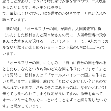
思うことがあり、そういう時に家で夕飯を食べつつ、一人晩酌
をしたりします。キンキンに冷やし
て、最初はぐびぐびっと喉を通すのが好きです」と思い入れを
語っています。
新CMは、「オールフリーの国」が舞台。入国審査官に扮
（ふん）した松村さんと菜々緒さんの元に、入国希望者の飛永
さんと大水さんが現れる……というストーリーで、4人のコミカ
ルなやり取りが楽しめるショートコント風のCMに仕上がって
います。
「オールフリーの国」にちなみ、「自由に自分の国を作れる
としたら、なんという名前のどんな国を作りたいですか？」と
いう質問に、松村さんは「『オールスパイシーの国』を作りた
いと思います」と回答。続けて「とにかくおいしい辛いもので
あふれている国で、さらにそこにあるものは、なぜかどれだけ
辛くても食べられてしまう設定が良いですね。激辛を食べて、
オールフリーを飲んで……ということをずっと繰り返したいで
す」と明かしています。