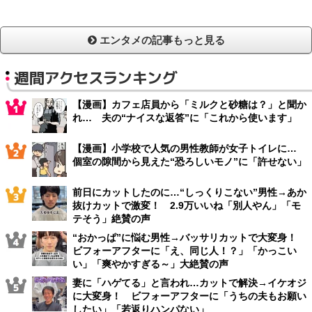
エンタメの記事もっと見る
週間アクセスランキング
【漫画】カフェ店員から「ミルクと砂糖は？」と聞か
れ… 夫の“ナイスな返答”に「これから使います」
【漫画】小学校で人気の男性教師が女子トイレに…
個室の隙間から見えた“恐ろしいモノ”に「許せない」
前日にカットしたのに…“しっくりこない”男性→あか
抜けカットで激変！ 2.9万いいね「別人やん」「モ
テそう」絶賛の声
“おかっぱ”に悩む男性→バッサリカットで大変身！
ビフォーアフターに「え、同じ人！？」「かっこい
い」「爽やかすぎる～」大絶賛の声
妻に「ハゲてる」と言われ…カットで解決→イケオジ
に大変身！ ビフォーアフターに「うちの夫もお願い
したい」「若返りハンパない」