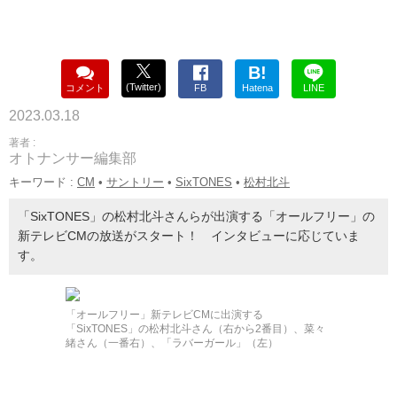
B!
(Twitter)
コメント
FB
Hatena
LINE
2023.03.18
著者 :
オトナンサー編集部
キーワード :
CM
•
サントリー
•
SixTONES
•
松村北斗
「SixTONES」の松村北斗さんらが出演する「オールフリー」の
新テレビCMの放送がスタート！ インタビューに応じていま
す。
「オールフリー」新テレビCMに出演する
「SixTONES」の松村北斗さん（右から2番目）、菜々
緒さん（一番右）、「ラバーガール」（左）