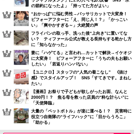
ッシャブルタンク」に1.9万いいねの反響 SNS「水
の節約になったよ」「持ってた方がよい」
“おかっぱ”に悩む男性→バッサリカットで大変身！
ビフォーアフターに「え、同じ人！？」「かっこい
い」「爽やかすぎる～」大絶賛の声
フライパンの取っ手、洗った後“上向き”に置いてな
い？ ティファール公式が教える長持ちする乾かし方
に「知らなかった」
妻に「ハゲてる」と言われ…カットで解決→イケオジ
に大変身！ ビフォーアフターに「うちの夫もお願い
したい」「若返りハンパない」
【ユニクロ】スタッフの“人気の着こなし” 《抜け
感》でスタイルアップ！ SNS「すてきです。まねし
たい」
【漫画】お祭りで子どもが欲しがったお面、なんと
2000円！？ 焦る母を救った店員の“粋な計らい”に
「天使降臨」
大量の「ペットボトル」が楽に運べる！？ 災害時に
役立つ自衛隊の“ライフハック”に「目からうろこ」
「助かる」