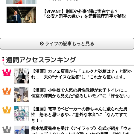
【VIVANT】別班や外事4課は実在する？
「公安と刑事の違い」を元警視庁刑事が解説
ライフの記事もっと見る
週間アクセスランキング
【漫画】カフェ店員から「ミルクと砂糖は？」と聞か
れ… 夫の“ナイスな返答”に「これから使います」
【漫画】小学校で人気の男性教師が女子トイレに…
個室の隙間から見えた“恐ろしいモノ”に「許せない」
【漫画】電車でベビーカーの赤ちゃんに蹴られた男
性 怒ると思いきや…“意外な本音”に「なんてすて
き！」
熊本地震発生を受け《アイラップ》公式が紹介「ウォ