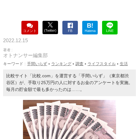
B!
(Twitter)
コメント
FB
Hatena
LINE
2022.12.15
著者 :
オトナンサー編集部
キーワード :
手間いらず
•
ランキング
•
調査
•
ライフスタイル
•
生活
比較サイト「比較.com」を運営する「手間いらず」（東京都渋
谷区）が、手取り25万円の人に対するお金のアンケートを実施。
毎月の貯金額で最も多かったのは……。