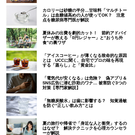
カロリーは砂糖の半分…甘味料「マルチトー
ル」は血糖値高めの人が使ってOK？ 注意
点を糖尿病専門医が解説
夏休みの出費を劇的カット！ 節約アドバイ
ザーが教える「0円レジャー」と“おうち外
食”の裏ワザ
「アイスコーヒー」が薄くなる致命的な原因
とは UCCに聞く、自宅でプロの味を再現
する「蒸らし」と「黄金比」
「電気代が安くなる」は危険？ 偽アプリ＆
SNS広告に潜む詐欺のワナ… 被害防ぐ3つの
対策【専門家解説】
「無糖炭酸水」は歯に影響する？ 知覚過敏
を防ぐ“正しい飲み方”とは
夏の旅行や帰省で「身近な人と衝突」するの
はなぜ？ 解決テクニックを心理カウンセラ
ーが解説