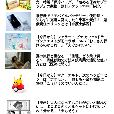
売 特製「保冷バッグ」「包める保冷サブラ
ップ」の実物 割引チケット3500円封入
飛行機で「モバイルバッテリー」使用禁止
知らずに充電→発火したら乗客の責任？ 賠
償責任のリスクとは【弁護士解説】
【今日から】ジェラート ピケ カフェ×ドラ
ゴンクエストが初コラボ SNS「おっさん行
けるのかこれ…」「えぐかわいい」
夏の旅行と重なる…「生理」どう乗り切
る？ 月経移動の方法＆鎮痛薬の適切な使い
方とは【医師に聞く】
【今日から】マクドナルド、次のハッピーセ
ットは「ポケモン」 おもちゃ全12種類に
SNS「こういうのでいいんだよ」
【漫画】大人になってもこれがないと眠れな
い… ボロボロのタオルケットに1.6万いい
ね「分かる」「夫もそう」