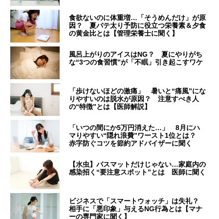
食欲ないのに体重増…「そうめんだけ」が原
因？ 夏バテ太り予防に役立つ栄養素＆夕食
の黄金比とは【管理栄養士に聞く】
風呂上がりのアイスはNG？ 夏にやりがち
な“3つの食習慣”が「不眠」引き起こすワケ
「歩けないほどの激痛」 暑いと“痛風”にな
りやすいのは脱水が原因？ 注意すべき人
の“特徴”とは【医師解説】
「いつの間にか5万円消えた…」 8月にハ
マりやすい“隠れ浪費”ワースト1位とは？
赤字防ぐコツを節約アドバイザーに聞く
【水虫】バスマットだけじゃない…家庭内の
感染招く“要注意スポット”とは 医師に聞く
ビジネスで「スマートウォッチ」は失礼？
相手に「悪印象」与えるNG行為とは【マナ
ーの専門家に聞く】