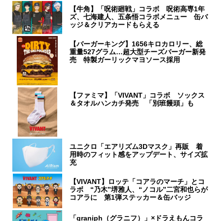
【牛角】「呪術廻戦」コラボ 呪術高専1年
ズ、七海建人、五条悟コラボメニュー 缶バ
ッジ＆クリアカードもらえる
【バーガーキング】1656キロカロリー、総
重量527グラム…超大型チーズバーガー新発
売 特製ガーリックマヨソース採用
【ファミマ】「VIVANT」コラボ ソックス
＆タオルハンカチ発売 「別班饅頭」も
ユニクロ「エアリズム3Dマスク」再販 着
用時のフィット感をアップデート、サイズ拡
充
【VIVANT】ロッテ「コアラのマーチ」とコ
ラボ “乃木”堺雅人、“ノコル”二宮和也らが
コアラに 第1弾ステッカー＆缶バッジ
「graniph（グラニフ）」×ドラえもんコラ