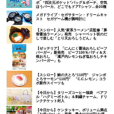
ボ “四次元ポケット”バッグ＆ポーチ、空気
ほうパーカ、どこでもドアTシャツ…全20種
メガドライブ・セガサターン・ドリームキャ
スト セガゲーム機が腕時計に
【スシロー】人気“家系ラーメン”店監修「豚
骨醤油ラーメン」発売 シャーベット状のだ
しで楽しむ「とり天おろしうどん」も
【ゼッテリア】「にんにく醤油おろしビーフ
バーガー」新発売 ビーフ100％パティ＆大
根おろし 「瀬戸内レモンねぎ塩おろしチキ
ンバーガー」も
【スシロー】鮪の大とろ“110円” ジャンボ
とろサーモン“110円” 「C.C.レモン」コラ
ボ新作スイーツも
【今日から】タリーズコーヒー福袋 ベアフ
ル「ハグミーボトル」＆刺繍チャーム、ドリ
ンクチケット封入
【今日から】ケンタッキー、ボリューム満点
「お盆バーレル」発売 最大“1210円”お得