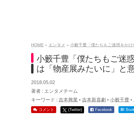
HOME
エンタメ
小籔千豊「僕たちもご迷惑をかけ
小籔千豊「僕たちもご迷
は「物産展みたいに」と
2018.05.02
著者 :
エンタメチーム
キーワード :
吉本興業
•
吉本新喜劇
•
小籔千豊
•
コメント
(Twitter)
Facebook
B!
Boo