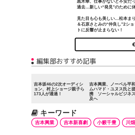
黒木華、仕事がないと不安だ
過去…新しい“発見”のために
見た目も心も美しい…松本ま
＆石原さとみの“仲良し”2ショ
トに反響が止まらない！
編集部おすすめ記事
吉本坂46の2次オーディシ
吉本興業、ノーベル平
ョン、村上ショージ親子ら
ムハマド・ユヌス氏と
173人が通過！
携 ソーシャルビジネ
及へ
キーワード
吉本興業
吉本新喜劇
小籔千豊
川