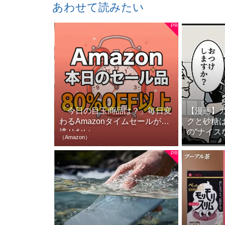
あわせて読みたい
「今日の目玉商品は？」毎日変
【漫画】
わるAmazonタイムセールが見
クと砂糖は
逃せない
の“ナイスな
（Amazon）