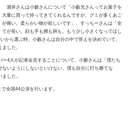
酒井さんは小籔さんについて「小藪兄さんってお菓子を
大量に買って持ってきてくれるんですが、グミが多くあご
が痛い。柔らかい物が欲しいです」、すっちーさんは「全
てが長い。顔も手も脚も胴も。もう少し小さくなってほし
らいから選ぶ時、小藪さんは自分の中で答えを決めていて、
えました。
バー4人が記者会見することについて、小籔さんは「僕たち
けないようにしないといけない。僕も自分に打ち勝てな
いました。
まで全国44公演を行います。