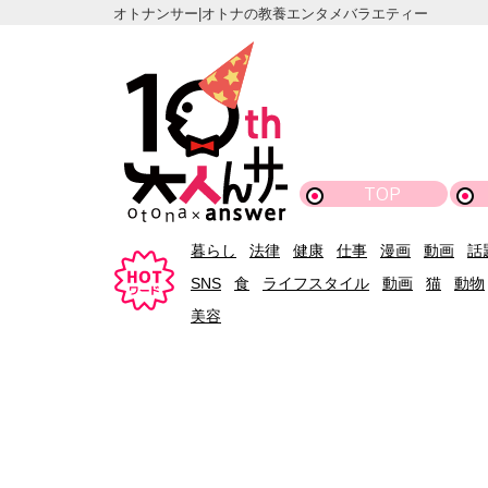
オトナンサー|オトナの教養エンタメバラエティー
TOP
暮らし
法律
健康
仕事
漫画
動画
話
SNS
食
ライフスタイル
動画
猫
動物
美容