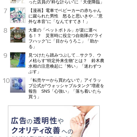
った店員の“粋な計らい”に「天使降臨」
【漫画】電車でベビーカーの赤ちゃん
に蹴られた男性 怒ると思いきや…“意
外な本音”に「なんてすてき！」
大量の「ペットボトル」が楽に運べ
る！？ 災害時に役立つ自衛隊の“ライ
フハック”に「目からうろこ」「助か
る」
見つけたら踏みつぶして…サクラ、ウ
メ枯らす“特定外来生物”とは？ 鈴木農
水相の注意喚起に「怖い」「迷わずつ
ぶす」
「転売ヤーから買わないで」アイラッ
プ公式が“ウォッシャブルタンク”増産を
報告 SNS「心強い」「落ち着いたら
買う」