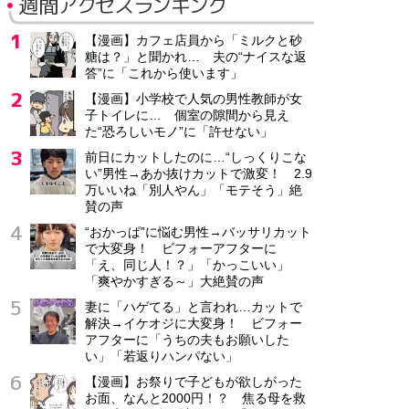
週間アクセスランキング
【漫画】カフェ店員から「ミルクと砂
糖は？」と聞かれ… 夫の“ナイスな返
答”に「これから使います」
【漫画】小学校で人気の男性教師が女
子トイレに… 個室の隙間から見え
た“恐ろしいモノ”に「許せない」
前日にカットしたのに…“しっくりこな
い”男性→あか抜けカットで激変！ 2.9
万いいね「別人やん」「モテそう」絶
賛の声
“おかっぱ”に悩む男性→バッサリカット
で大変身！ ビフォーアフターに
「え、同じ人！？」「かっこいい」
「爽やかすぎる～」大絶賛の声
妻に「ハゲてる」と言われ…カットで
解決→イケオジに大変身！ ビフォー
アフターに「うちの夫もお願いした
い」「若返りハンパない」
【漫画】お祭りで子どもが欲しがった
お面、なんと2000円！？ 焦る母を救