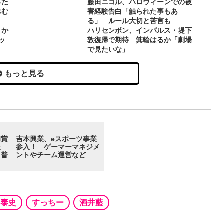
った
藤田ニコル、ハロウィーンでの被
休む
害経験告白「触られた事もあ
る」 ルール大切と苦言も
りか
ハリセンボン、インパルス・堤下
ッ
敦復帰で期待 箕輪はるか「劇場
で見たいな」
もっと見る
和賞
吉本興業、eスポーツ事業
提
参入！ ゲーマーマネジメ
ス普
ントやチーム運営など
畑泰史
すっちー
酒井藍