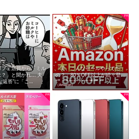
カフェ店員から「ミル
「え、こんなセールやってた
？」と聞かれ… 夫
の？」80％OFF以上が続々登
返答”に「こ...
場！Amazonの本気が...
（Amazon）