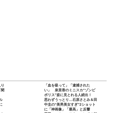
入り
「血を吸って」「逮捕された
「聞
い」 泉里香のミニスカ“ゾンビ
ポリス”姿に見とれる人続出！
ル
思わずうっとり…石原さとみ＆田
に
中圭の“美男美女すぎ”2ショット
に「神画像」「最高」と反響