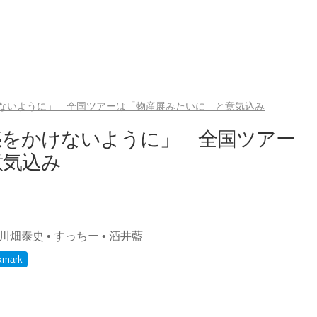
ないように」 全国ツアーは「物産展みたいに」と意気込み
惑をかけないように」 全国ツアー
意気込み
川畑泰史
•
すっちー
•
酒井藍
kmark