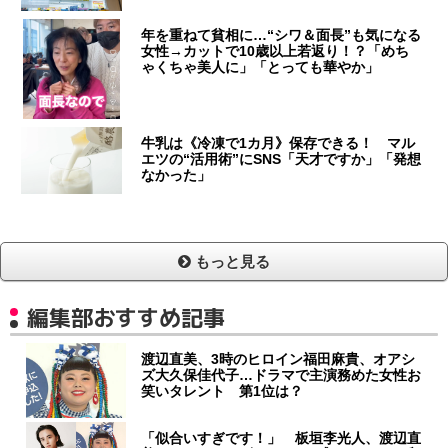
年を重ねて貧相に…“シワ＆面長”も気になる
女性→カットで10歳以上若返り！？「めち
ゃくちゃ美人に」「とっても華やか」
牛乳は《冷凍で1カ月》保存できる！ マル
エツの“活用術”にSNS「天才ですか」「発想
なかった」
もっと見る
編集部おすすめ記事
渡辺直美、3時のヒロイン福田麻貴、オアシ
ズ大久保佳代子…ドラマで主演務めた女性お
笑いタレント 第1位は？
「似合いすぎです！」 板垣李光人、渡辺直