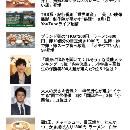
丼」、角煮300グラムのカレー…「オモウマ
い店」登場
TBS系・紀行番組「世界遺産」 美しい映像
撮影、制作陣が明かす“秘話” 8月7日
YouTubeライブ配信
ブランド卵の“TKG”200円、ラーメン600
円、卵10個分の目玉焼き1000円…生卵・ゆ
で卵・卵スープ食べ放題 「オモウマい店」
SP登場
「親身に悩みを聞いてくれそう」な芸能人ラ
ンキング 3位「内村光良」…小学生～高校
生の保護者300人超が選んだ2位＆1位は？
大人の渋さ＆色気？ 40代男性が選ぶ“イケ
てる”同世代俳優 3位「岡田准一」2位「小
栗旬」…1位は？
麺3玉、チャーシュー、目玉焼き、とんか
つ、かき揚げ入り“800円”ラーメン 白米