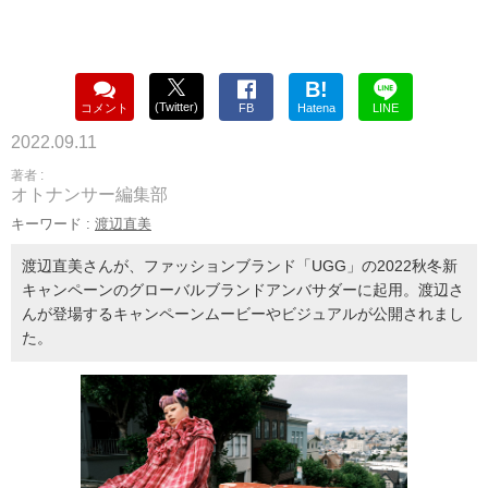
B!
(Twitter)
コメント
FB
Hatena
LINE
2022.09.11
著者 :
オトナンサー編集部
キーワード :
渡辺直美
渡辺直美さんが、ファッションブランド「UGG」の2022秋冬新
キャンペーンのグローバルブランドアンバサダーに起用。渡辺さ
んが登場するキャンペーンムービーやビジュアルが公開されまし
た。