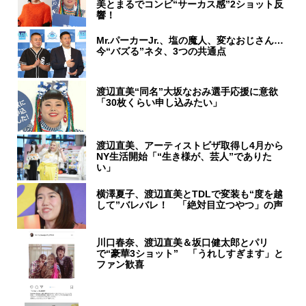
美とまるでコンビ“サーカス感”2ショット反
響！
Mr.パーカーJr.、塩の魔人、変なおじさん…
今“バズる”ネタ、3つの共通点
渡辺直美“同名”大坂なおみ選手応援に意欲
「30枚くらい申し込みたい」
渡辺直美、アーティストビザ取得し4月から
NY生活開始「“生き様が、芸人”でありた
い」
横澤夏子、渡辺直美とTDLで変装も“度を越
して”バレバレ！ 「絶対目立つやつ」の声
川口春奈、渡辺直美＆坂口健太郎とパリ
で“豪華3ショット” 「うれしすぎます」と
ファン歓喜