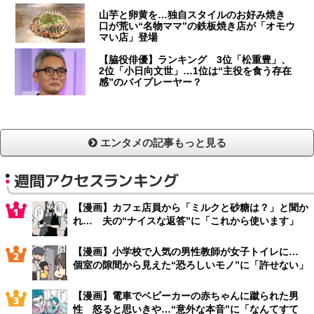
山芋と卵黄を…独自スタイルのお好み焼き
口が荒い“名物ママ”の鉄板焼き店が「オモウ
マい店」登場
【脇役俳優】ランキング 3位「松重豊」、
2位「小日向文世」…1位は“主役を食う存在
感”のバイプレーヤー？
エンタメの記事もっと見る
週間アクセスランキング
【漫画】カフェ店員から「ミルクと砂糖は？」と聞か
れ… 夫の“ナイスな返答”に「これから使います」
【漫画】小学校で人気の男性教師が女子トイレに…
個室の隙間から見えた“恐ろしいモノ”に「許せない」
【漫画】電車でベビーカーの赤ちゃんに蹴られた男
性 怒ると思いきや…“意外な本音”に「なんてすて