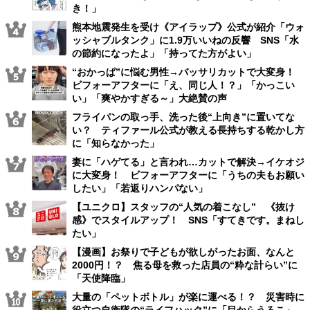
き！」
熊本地震発生を受け《アイラップ》公式が紹介「ウォ
ッシャブルタンク」に1.9万いいねの反響 SNS「水
の節約になったよ」「持ってた方がよい」
“おかっぱ”に悩む男性→バッサリカットで大変身！
ビフォーアフターに「え、同じ人！？」「かっこい
い」「爽やかすぎる～」大絶賛の声
フライパンの取っ手、洗った後“上向き”に置いてな
い？ ティファール公式が教える長持ちする乾かし方
に「知らなかった」
妻に「ハゲてる」と言われ…カットで解決→イケオジ
に大変身！ ビフォーアフターに「うちの夫もお願い
したい」「若返りハンパない」
【ユニクロ】スタッフの“人気の着こなし” 《抜け
感》でスタイルアップ！ SNS「すてきです。まねし
たい」
【漫画】お祭りで子どもが欲しがったお面、なんと
2000円！？ 焦る母を救った店員の“粋な計らい”に
「天使降臨」
大量の「ペットボトル」が楽に運べる！？ 災害時に