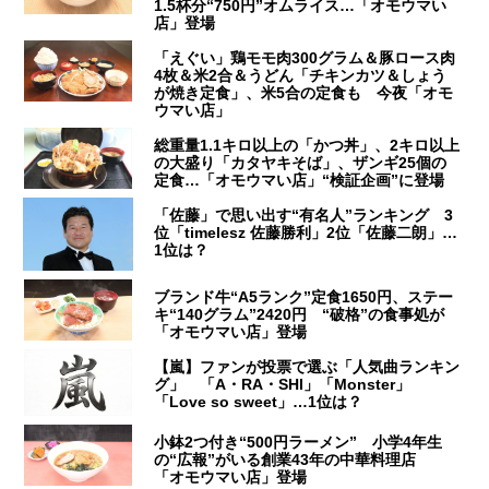
1.5杯分“750円”オムライス…「オモウマい
店」登場
「えぐい」鶏モモ肉300グラム＆豚ロース肉
4枚＆米2合＆うどん「チキンカツ＆しょう
が焼き定食」、米5合の定食も 今夜「オモ
ウマい店」
総重量1.1キロ以上の「かつ丼」、2キロ以上
の大盛り「カタヤキそば」、ザンギ25個の
定食…「オモウマい店」“検証企画”に登場
「佐藤」で思い出す“有名人”ランキング 3
位「timelesz 佐藤勝利」2位「佐藤二朗」…
1位は？
ブランド牛“A5ランク”定食1650円、ステー
キ“140グラム”2420円 “破格”の食事処が
「オモウマい店」登場
【嵐】ファンが投票で選ぶ「人気曲ランキン
グ」 「A・RA・SHI」「Monster」
「Love so sweet」…1位は？
小鉢2つ付き“500円ラーメン” 小学4年生
の“広報”がいる創業43年の中華料理店
「オモウマい店」登場