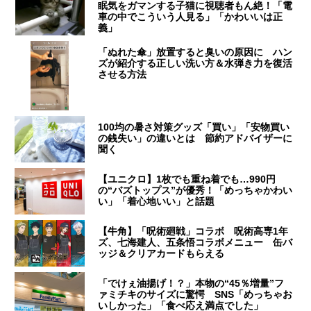
眠気をガマンする子猫に視聴者もん絶！「電
車の中でこういう人見る」「かわいいは正
義」
「ぬれた傘」放置すると臭いの原因に ハン
ズが紹介する正しい洗い方＆水弾き力を復活
させる方法
100均の暑さ対策グッズ「買い」「安物買い
の銭失い」の違いとは 節約アドバイザーに
聞く
【ユニクロ】1枚でも重ね着でも…990円
の“バズトップス”が優秀！「めっちゃかわい
い」「着心地いい」と話題
【牛角】「呪術廻戦」コラボ 呪術高専1年
ズ、七海建人、五条悟コラボメニュー 缶バ
ッジ＆クリアカードもらえる
「でけぇ油揚げ！？」本物の“45％増量”フ
ァミチキのサイズに驚愕 SNS「めっちゃお
いしかった」「食べ応え満点でした」