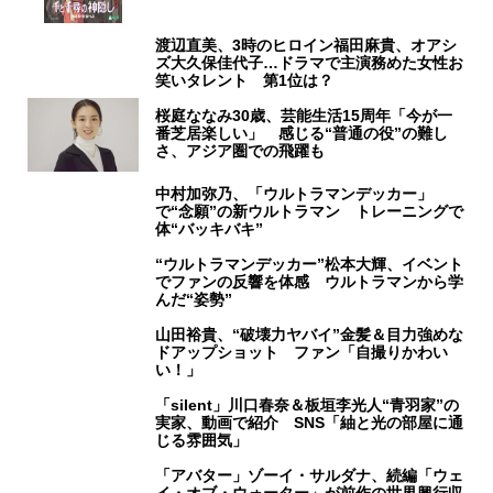
渡辺直美、3時のヒロイン福田麻貴、オアシ
ズ大久保佳代子…ドラマで主演務めた女性お
笑いタレント 第1位は？
桜庭ななみ30歳、芸能生活15周年「今が一
番芝居楽しい」 感じる“普通の役”の難し
さ、アジア圏での飛躍も
中村加弥乃、「ウルトラマンデッカー」
で“念願”の新ウルトラマン トレーニングで
体“バッキバキ”
“ウルトラマンデッカー”松本大輝、イベント
でファンの反響を体感 ウルトラマンから学
んだ“姿勢”
山田裕貴、“破壊力ヤバイ”金髪＆目力強めな
ドアップショット ファン「自撮りかわい
い！」
「silent」川口春奈＆板垣李光人“青羽家”の
実家、動画で紹介 SNS「紬と光の部屋に通
じる雰囲気」
「アバター」ゾーイ・サルダナ、続編「ウェ