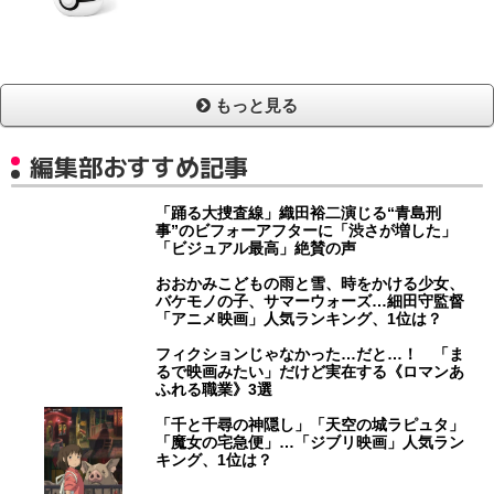
もっと見る
編集部おすすめ記事
「踊る大捜査線」織田裕二演じる“青島刑
事”のビフォーアフターに「渋さが増した」
「ビジュアル最高」絶賛の声
おおかみこどもの雨と雪、時をかける少女、
バケモノの子、サマーウォーズ…細田守監督
「アニメ映画」人気ランキング、1位は？
フィクションじゃなかった…だと…！ 「ま
るで映画みたい」だけど実在する《ロマンあ
ふれる職業》3選
「千と千尋の神隠し」「天空の城ラピュタ」
「魔女の宅急便」…「ジブリ映画」人気ラン
キング、1位は？