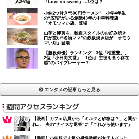
「Love so sweet」…1位は？
小鉢2つ付き“500円ラーメン” 小学4年生
の“広報”がいる創業43年の中華料理店
「オモウマい店」登場
山芋と卵黄を…独自スタイルのお好み焼き
口が荒い“名物ママ”の鉄板焼き店が「オモウ
マい店」登場
【脇役俳優】ランキング 3位「松重豊」、
2位「小日向文世」…1位は“主役を食う存在
感”のバイプレーヤー？
エンタメの記事もっと見る
週間アクセスランキング
【漫画】カフェ店員から「ミルクと砂糖は？」と聞か
れ… 夫の“ナイスな返答”に「これから使います」
【漫画】小学校で人気の男性教師が女子トイレに…