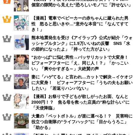
個室の隙間から見えた“恐ろしいモノ”に「許せない」
【漫画】電車でベビーカーの赤ちゃんに蹴られた男
性 怒ると思いきや…“意外な本音”に「なんてすて
き！」
熊本地震発生を受け《アイラップ》公式が紹介「ウォ
ッシャブルタンク」に1.9万いいねの反響 SNS「水
の節約になったよ」「持ってた方がよい」
“おかっぱ”に悩む男性→バッサリカットで大変身！
ビフォーアフターに「え、同じ人！？」「かっこい
い」「爽やかすぎる～」大絶賛の声
妻に「ハゲてる」と言われ…カットで解決→イケオジ
に大変身！ ビフォーアフターに「うちの夫もお願い
したい」「若返りハンパない」
【漫画】お祭りで子どもが欲しがったお面、なんと
2000円！？ 焦る母を救った店員の“粋な計らい”に
「天使降臨」
大量の「ペットボトル」が楽に運べる！？ 災害時に
役立つ自衛隊の“ライフハック”に「目からうろこ」
「助かる」