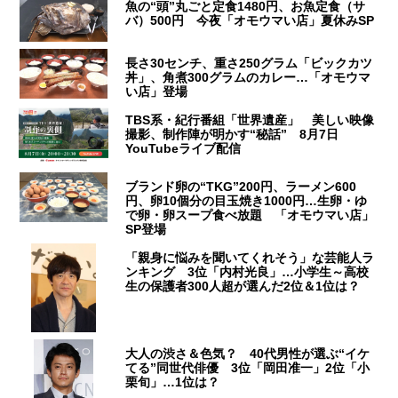
魚の“頭”丸ごと定食1480円、お魚定食（サ
バ）500円 今夜「オモウマい店」夏休みSP
長さ30センチ、重さ250グラム「ビックカツ
丼」、角煮300グラムのカレー…「オモウマ
い店」登場
TBS系・紀行番組「世界遺産」 美しい映像
撮影、制作陣が明かす“秘話” 8月7日
YouTubeライブ配信
ブランド卵の“TKG”200円、ラーメン600
円、卵10個分の目玉焼き1000円…生卵・ゆ
で卵・卵スープ食べ放題 「オモウマい店」
SP登場
「親身に悩みを聞いてくれそう」な芸能人ラ
ンキング 3位「内村光良」…小学生～高校
生の保護者300人超が選んだ2位＆1位は？
大人の渋さ＆色気？ 40代男性が選ぶ“イケ
てる”同世代俳優 3位「岡田准一」2位「小
栗旬」…1位は？