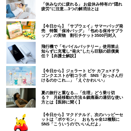
「休みなのに疲れる」 お盆休み特有の“隠れ
疲労”に注意…3つの解消法とは
【今日から】「サブウェイ」サマーバッグ発
売 特製「保冷バッグ」「包める保冷サブラ
ップ」の実物 割引チケット3500円封入
飛行機で「モバイルバッテリー」使用禁止
知らずに充電し“発火”したら巨額の賠償責
任？【弁護士解説】
【今日から】ジェラート ピケ カフェ×ドラ
ゴンクエストが初コラボ SNS「おっさん行
けるのかこれ…」「えぐかわいい」
夏の旅行と重なる…「生理」どう乗り切
る？ 月経移動の方法＆鎮痛薬の適切な使い
方とは【医師に聞く】
【今日から】マクドナルド、次のハッピーセ
ットは「ポケモン」 おもちゃ全12種類に
SNS「こういうのでいいんだよ」