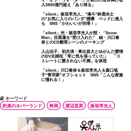
イ・オブ・ウォーター」が前作の世界興行収
入3800億円超え「あり得る」
「silent」板垣李光人、“湊斗”鈴鹿央士
の“お気に入りのパンダ”捕獲 ベッドに侵入
も SNS「かわいいが渋滞！」
「silent」光・板垣李光人が想・「Snow
Man」目黒蓮を“受け入れた” 紬・川口春
奈とのCD整理シーンのメーキング
入山法子、初共演・東出昌大とゆがんだ愛情
のDV夫婦役「常に気を張っていた」 「ス
トレートに愛されない不満」を体現
「silent」川口春奈＆板垣李光人＆森口瑤
子“青羽家”オフショット SNS「こんな家族
に憧れる！」
キーワード
約束のネバーランド
映画
渡辺直美
板垣李光人