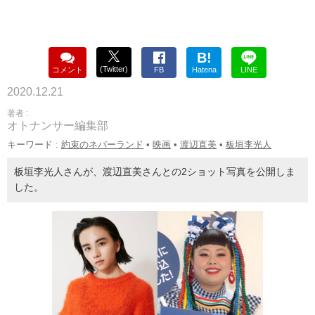
B!
(Twitter)
コメント
FB
Hatena
LINE
2020.12.21
著者 :
オトナンサー編集部
キーワード :
約束のネバーランド
•
映画
•
渡辺直美
•
板垣李光人
板垣李光人さんが、渡辺直美さんとの2ショット写真を公開しま
した。