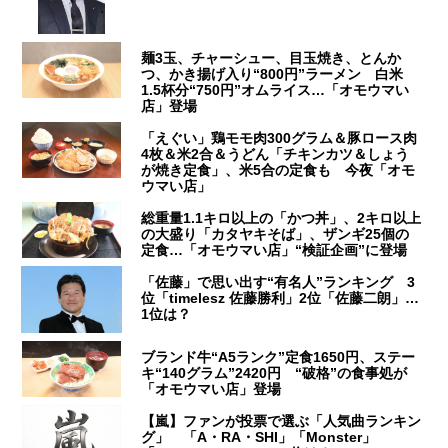
麺3玉、チャーシュー、目玉焼き、とんか
つ、かき揚げ入り“800円”ラーメン 白米
1.5杯分“750円”オムライス…「オモウマい
店」登場
「えぐい」鶏モモ肉300グラム＆豚ロース肉
4枚＆米2合＆うどん「チキンカツ＆しょう
が焼き定食」、米5合の定食も 今夜「オモ
ウマい店」
総重量1.1キロ以上の「かつ丼」、2キロ以上
の大盛り「カタヤキそば」、ザンギ25個の
定食…「オモウマい店」“検証企画”に登場
「佐藤」で思い出す“有名人”ランキング 3
位「timelesz 佐藤勝利」2位「佐藤二朗」…
1位は？
ブランド牛“A5ランク”定食1650円、ステー
キ“140グラム”2420円 “破格”の食事処が
「オモウマい店」登場
【嵐】ファンが投票で選ぶ「人気曲ランキン
グ」 「A・RA・SHI」「Monster」