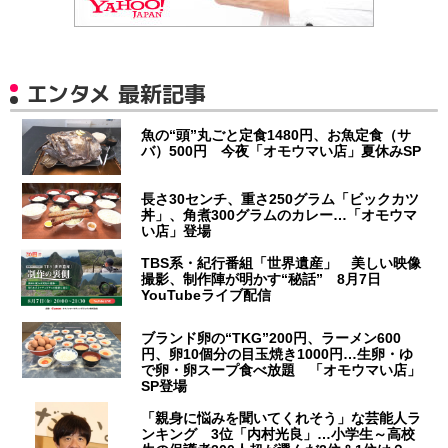
エンタメ 最新記事
魚の“頭”丸ごと定食1480円、お魚定食（サ
バ）500円 今夜「オモウマい店」夏休みSP
長さ30センチ、重さ250グラム「ビックカツ
丼」、角煮300グラムのカレー…「オモウマ
い店」登場
TBS系・紀行番組「世界遺産」 美しい映像
撮影、制作陣が明かす“秘話” 8月7日
YouTubeライブ配信
ブランド卵の“TKG”200円、ラーメン600
円、卵10個分の目玉焼き1000円…生卵・ゆ
で卵・卵スープ食べ放題 「オモウマい店」
SP登場
「親身に悩みを聞いてくれそう」な芸能人ラ
ンキング 3位「内村光良」…小学生～高校