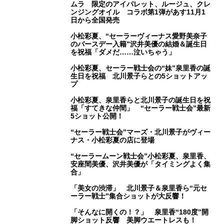
ムラ 限定のアイパレット、ルージュ、クレ
ンジングオイル コラボ第1弾があす11月1
日から全国発売
小松彩夏、“セーラーヴィーナス愛野美奈子
のバースデー入籍”沢井美優の結婚＆誕生日
を祝福「ダメだ……泣いちゃう」
小松彩夏、セーラー戦士会の“妹”泉里香の誕
生日を祝福 北川景子らとの5ショットアッ
プ
小松彩夏、泉里香らと北川景子の誕生日を祝
福「すてきな仲間」 “セーラー戦士会”最新
5ショット公開！
“セーラー戦士会”マーズ・北川景子がヴィー
ナス・小松彩夏の店に登場
“セーラームーン戦士会”小松彩夏、泉里香、
安座間美優、沢井美優が「タイミングよく集
合」
「美女の渋滞」 北川景子＆泉里香ら“元セ
ーラー戦士”集合ショットが大反響！
「そんなに開くの！？」 泉里香“180度”開
脚ショット反響 美脚ウエートレスも！