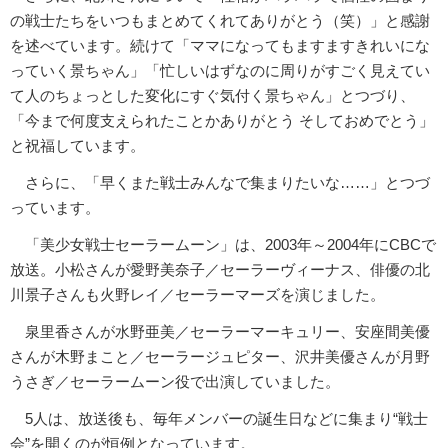
の戦士たちをいつもまとめてくれてありがとう（笑）」と感謝
を述べています。続けて「ママになってもますますきれいにな
っていく景ちゃん」「忙しいはずなのに周りがすごく見えてい
て人のちょっとした変化にすぐ気付く景ちゃん」とつづり、
「今まで何度支えられたことかありがとう そしておめでとう」
と祝福しています。
さらに、「早くまた戦士みんなで集まりたいな……」とつづ
っています。
「美少女戦士セーラームーン」は、2003年～2004年にCBCで
放送。小松さんが愛野美奈子／セーラーヴィーナス、俳優の北
川景子さんも火野レイ／セーラーマーズを演じました。
泉里香さんが水野亜美／セーラーマーキュリー、安座間美優
さんが木野まこと／セーラージュピター、沢井美優さんが月野
うさぎ／セーラームーン役で出演していました。
5人は、放送後も、毎年メンバーの誕生日などに集まり“戦士
会”を開くのが恒例となっています。