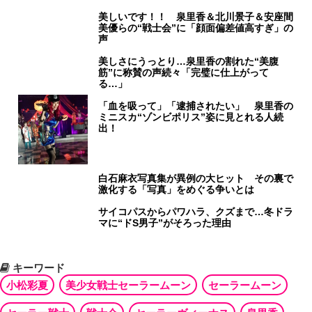
美しいです！！ 泉里香＆北川景子＆安座間
美優らの“戦士会”に「顔面偏差値高すぎ」の
声
美しさにうっとり…泉里香の割れた“美腹
筋”に称賛の声続々「完璧に仕上がって
る…」
「血を吸って」「逮捕されたい」 泉里香の
ミニスカ“ゾンビポリス”姿に見とれる人続
出！
白石麻衣写真集が異例の大ヒット その裏で
激化する「写真」をめぐる争いとは
サイコパスからパワハラ、クズまで…冬ドラ
マに“ドS男子”がそろった理由
キーワード
小松彩夏
美少女戦士セーラームーン
セーラームーン