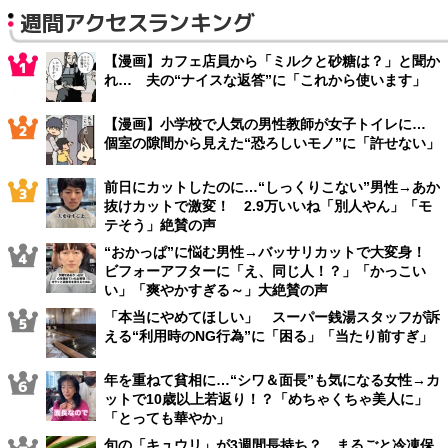
週間アクセスランキング
【漫画】カフェ店員から「ミルクと砂糖は？」と聞か
れ… 夫の“ナイスな返答”に「これから使います」
【漫画】小学校で人気の男性教師が女子トイレに…
個室の隙間から見えた“恐ろしいモノ”に「許せない」
前日にカットしたのに…“しっくりこない”男性→あか
抜けカットで激変！ 2.9万いいね「別人やん」「モ
テそう」絶賛の声
“おかっぱ”に悩む男性→バッサリカットで大変身！
ビフォーアフターに「え、同じ人！？」「かっこい
い」「爽やかすぎる～」大絶賛の声
「本当にやめてほしい」 スーパー銭湯スタッフが訴
える“利用時のNG行為”に「困る」「当たり前すぎ」
年を重ねて貧相に…“シワ＆面長”も気になる女性→カ
ットで10歳以上若返り！？「めちゃくちゃ美人に」
「とっても華やか」
旬の「キュウリ」が3週間長持ち？ まるごと冷凍保