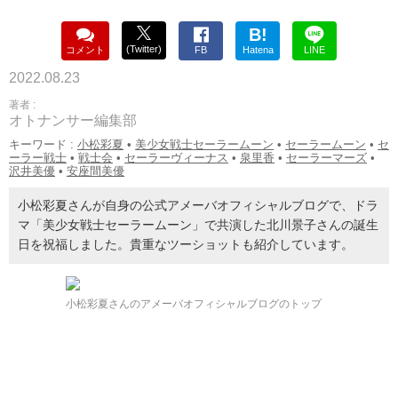
B!
(Twitter)
コメント
FB
Hatena
LINE
2022.08.23
著者 :
オトナンサー編集部
キーワード :
小松彩夏
•
美少女戦士セーラームーン
•
セーラームーン
•
セ
ーラー戦士
•
戦士会
•
セーラーヴィーナス
•
泉里香
•
セーラーマーズ
•
沢井美優
•
安座間美優
小松彩夏さんが自身の公式アメーバオフィシャルブログで、ドラ
マ「美少女戦士セーラームーン」で共演した北川景子さんの誕生
日を祝福しました。貴重なツーショットも紹介しています。
小松彩夏さんのアメーバオフィシャルブログのトップ