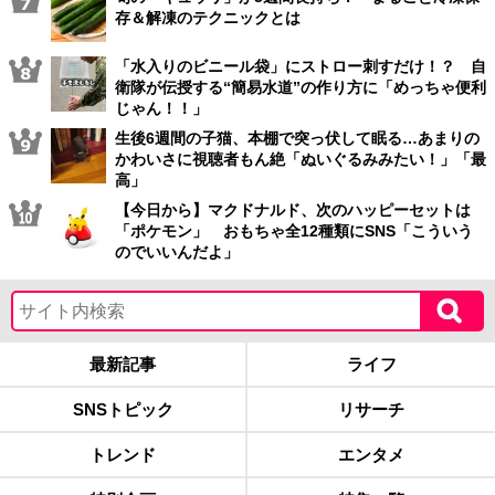
存＆解凍のテクニックとは
「水入りのビニール袋」にストロー刺すだけ！？ 自
衛隊が伝授する“簡易水道”の作り方に「めっちゃ便利
じゃん！！」
生後6週間の子猫、本棚で突っ伏して眠る…あまりの
かわいさに視聴者もん絶「ぬいぐるみみたい！」「最
高」
【今日から】マクドナルド、次のハッピーセットは
「ポケモン」 おもちゃ全12種類にSNS「こういう
のでいいんだよ」
最新記事
ライフ
SNSトピック
リサーチ
トレンド
エンタメ