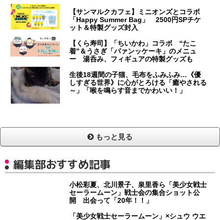
【サンマルクカフェ】ミニオンズとコラボ
「Happy Summer Bag」 2500円SPチケ
ット＆特製グッズ封入
【くら寿司】「ちいかわ」コラボ “たこ
着”＆うさぎ「パァンッケーキ」のメニュ
ー 湯呑み、フィギュアの特製グッズも
生後18週間の子猫、毛布をふみふみ…《優
しすぎる世界》に心がとろける「癒やされる
～」「喉を鳴らす音までかわいい！」
もっと見る
編集部おすすめ記事
小松彩夏、北川景子、泉里香ら「美少女戦士
セーラームーン」戦士会の集合ショット公
開 出会って「20年！！」
「美少女戦士セーラームーン」×シュウ ウエ