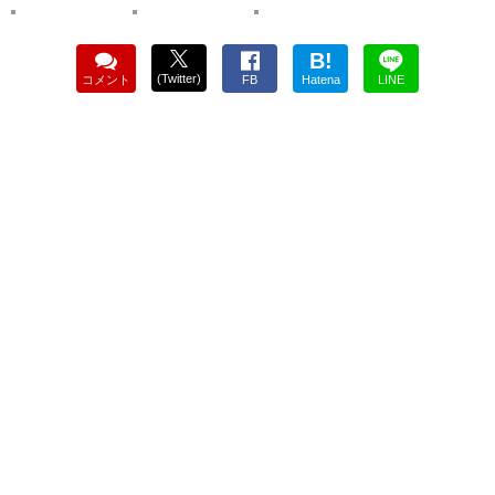
B!
(Twitter)
コメント
FB
Hatena
LINE