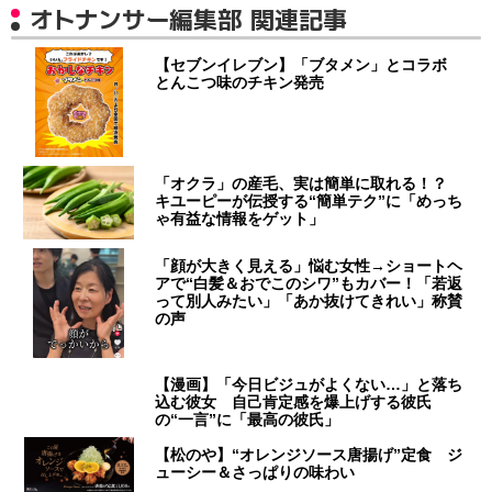
オトナンサー編集部 関連記事
【セブンイレブン】「ブタメン」とコラボ
とんこつ味のチキン発売
「オクラ」の産毛、実は簡単に取れる！？
キユーピーが伝授する“簡単テク”に「めっち
ゃ有益な情報をゲット」
「顔が大きく見える」悩む女性→ショートヘ
アで“白髪＆おでこのシワ”もカバー！「若返
って別人みたい」「あか抜けてきれい」称賛
の声
【漫画】「今日ビジュがよくない…」と落ち
込む彼女 自己肯定感を爆上げする彼氏
の“一言”に「最高の彼氏」
【松のや】“オレンジソース唐揚げ”定食 ジ
ューシー＆さっぱりの味わい