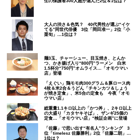
生の保護者300人超が選んだ2位＆1位は？
大人の渋さ＆色気？ 40代男性が選ぶ“イケ
てる”同世代俳優 3位「岡田准一」2位「小
栗旬」…1位は？
麺3玉、チャーシュー、目玉焼き、とんか
つ、かき揚げ入り“800円”ラーメン 白米
1.5杯分“750円”オムライス…「オモウマい
店」登場
「えぐい」鶏モモ肉300グラム＆豚ロース肉
4枚＆米2合＆うどん「チキンカツ＆しょう
が焼き定食」、米5合の定食も 今夜「オモ
ウマい店」
総重量1.1キロ以上の「かつ丼」、2キロ以上
の大盛り「カタヤキそば」、ザンギ25個の
定食…「オモウマい店」“検証企画”に登場
「佐藤」で思い出す“有名人”ランキング 3
位「timelesz 佐藤勝利」2位「佐藤二朗」…
1位は？