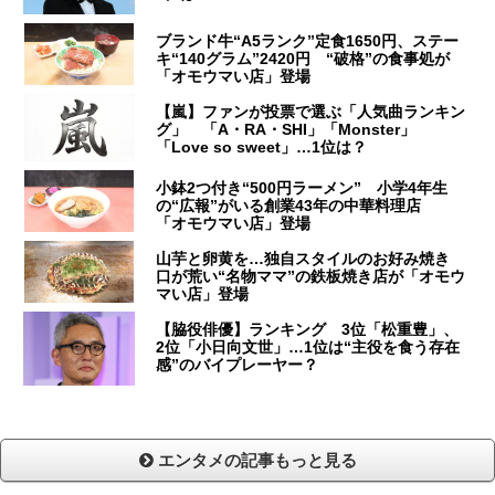
ブランド牛“A5ランク”定食1650円、ステー
キ“140グラム”2420円 “破格”の食事処が
「オモウマい店」登場
【嵐】ファンが投票で選ぶ「人気曲ランキン
グ」 「A・RA・SHI」「Monster」
「Love so sweet」…1位は？
小鉢2つ付き“500円ラーメン” 小学4年生
の“広報”がいる創業43年の中華料理店
「オモウマい店」登場
山芋と卵黄を…独自スタイルのお好み焼き
口が荒い“名物ママ”の鉄板焼き店が「オモウ
マい店」登場
【脇役俳優】ランキング 3位「松重豊」、
2位「小日向文世」…1位は“主役を食う存在
感”のバイプレーヤー？
エンタメの記事もっと見る