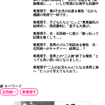
族構成に…」 いしだ壱成のお相手も妊娠中
東尾理子、第3子女児の出産を報告「心から
感謝の気持で一杯です」
東尾理子、子どもたちと“じぃじ”東尾修氏の
始球式へ 西武勝利に「息子も大喜び」
東尾理子、夫・石田純一に怒り「酔っ払って
記憶を無くして…」
東尾理子、長男のゴルフ初試合を報告 夫・
石田純一がキャディー、結果は…？
東尾理子、長男との“二人旅”終了を報告「と
っても良い思い出になりました」
東尾理子“二人のお兄ちゃん”になる長男と旅
へ「たっぷり甘えてもらおう」
キーワード
石田純一
東尾理子