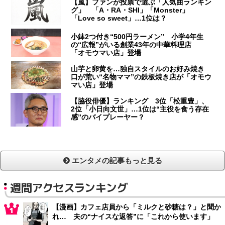
【嵐】ファンが投票で選ぶ「人気曲ランキン
グ」 「A・RA・SHI」「Monster」
「Love so sweet」…1位は？
小鉢2つ付き“500円ラーメン” 小学4年生
の“広報”がいる創業43年の中華料理店
「オモウマい店」登場
山芋と卵黄を…独自スタイルのお好み焼き
口が荒い“名物ママ”の鉄板焼き店が「オモウ
マい店」登場
【脇役俳優】ランキング 3位「松重豊」、
2位「小日向文世」…1位は“主役を食う存在
感”のバイプレーヤー？
エンタメの記事もっと見る
週間アクセスランキング
【漫画】カフェ店員から「ミルクと砂糖は？」と聞か
れ… 夫の“ナイスな返答”に「これから使います」