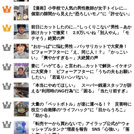
【漫画】小学校で人気の男性教師が女子トイレに…
個室の隙間から見えた“恐ろしいモノ”に「許せない」
前日にカットしたのに…“しっくりこない”男性→あか
抜けカットで激変！ 2.9万いいね「別人やん」「モ
テそう」絶賛の声
“おかっぱ”に悩む男性→バッサリカットで大変身！
ビフォーアフターに「え、同じ人！？」「かっこい
い」「爽やかすぎる～」大絶賛の声
妻に「ハゲてる」と言われ…カットで解決→イケオジ
に大変身！ ビフォーアフターに「うちの夫もお願い
したい」「若返りハンパない」
「本当にやめてほしい」 スーパー銭湯スタッフが訴
える“利用時のNG行為”に「困る」「当たり前すぎ」
大量の「ペットボトル」が楽に運べる！？ 災害時に
役立つ自衛隊の“ライフハック”に「目からうろこ」
「助かる」
「転売ヤーから買わないで」アイラップ公式が“ウォ
ッシャブルタンク”増産を報告 SNS「心強い」「落