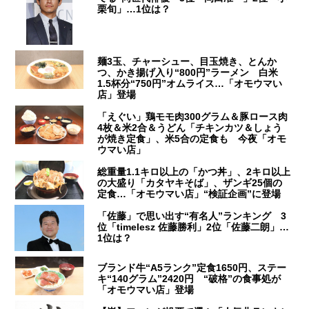
栗旬」…1位は？
麺3玉、チャーシュー、目玉焼き、とんか
つ、かき揚げ入り“800円”ラーメン 白米
1.5杯分“750円”オムライス…「オモウマい
店」登場
「えぐい」鶏モモ肉300グラム＆豚ロース肉
4枚＆米2合＆うどん「チキンカツ＆しょう
が焼き定食」、米5合の定食も 今夜「オモ
ウマい店」
総重量1.1キロ以上の「かつ丼」、2キロ以上
の大盛り「カタヤキそば」、ザンギ25個の
定食…「オモウマい店」“検証企画”に登場
「佐藤」で思い出す“有名人”ランキング 3
位「timelesz 佐藤勝利」2位「佐藤二朗」…
1位は？
ブランド牛“A5ランク”定食1650円、ステー
キ“140グラム”2420円 “破格”の食事処が
「オモウマい店」登場