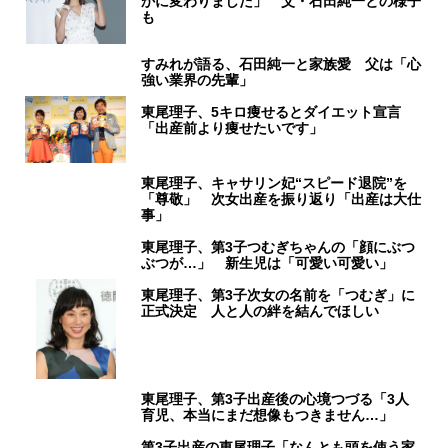
かに変わりました」 父・石田純一との様子
も
すみれが語る、石田純一と家族愛 父は「心
強い業界の先輩」
東尾理子、5キロ痩せるとダイエット宣言
「出産前より痩せたいです」
東尾理子、キャサリン妃“スピード退院”を
「尊敬」 次女出産を振り返り「出産は大仕
事」
東尾理子、第3子つむぎちゃんの「顔にぶつ
ぶつが…」 新生児は「可愛い可愛い」
東尾理子、第3子次女の名前を「つむぎ」に
正式決定 人と人の絆を結んでほしい
東尾理子、第3子出産後の心境つづる「3人
育児、本当にまだ想像もつきません…」
第3子出産の東尾理子「なんとも頭を使う家