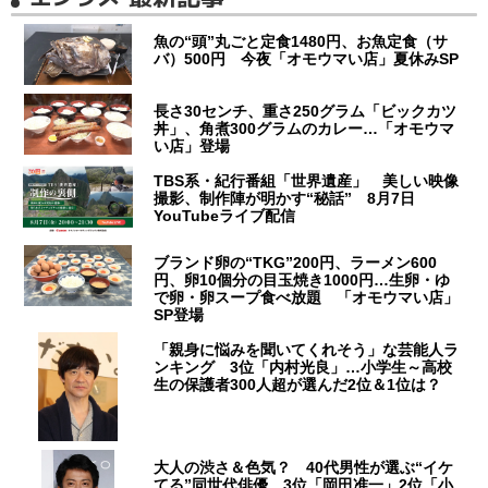
魚の“頭”丸ごと定食1480円、お魚定食（サ
バ）500円 今夜「オモウマい店」夏休みSP
長さ30センチ、重さ250グラム「ビックカツ
丼」、角煮300グラムのカレー…「オモウマ
い店」登場
TBS系・紀行番組「世界遺産」 美しい映像
撮影、制作陣が明かす“秘話” 8月7日
YouTubeライブ配信
ブランド卵の“TKG”200円、ラーメン600
円、卵10個分の目玉焼き1000円…生卵・ゆ
で卵・卵スープ食べ放題 「オモウマい店」
SP登場
「親身に悩みを聞いてくれそう」な芸能人ラ
ンキング 3位「内村光良」…小学生～高校
生の保護者300人超が選んだ2位＆1位は？
大人の渋さ＆色気？ 40代男性が選ぶ“イケ
てる”同世代俳優 3位「岡田准一」2位「小