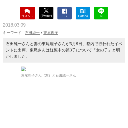
B!
(Twitter)
コメント
FB
Hatena
LINE
2018.03.09
キーワード :
石田純一
•
東尾理子
石田純一さんと妻の東尾理子さんが3月9日、都内で行われたイベ
ントに出席。東尾さんは妊娠中の第3子について「女の子」と明
かしました。
東尾理子さん（左）と石田純一さん