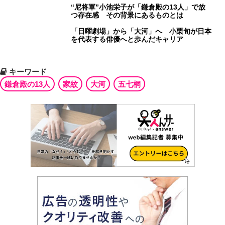
“尼将軍”小池栄子が「鎌倉殿の13人」で放
つ存在感 その背景にあるものとは
「日曜劇場」から「大河」へ 小栗旬が日本
を代表する俳優へと歩んだキャリア
キーワード
鎌倉殿の13人
家紋
大河
五七桐