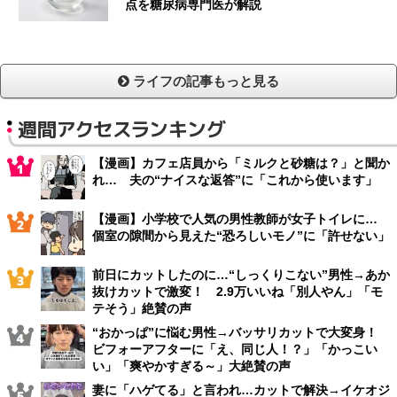
点を糖尿病専門医が解説
ライフの記事もっと見る
週間アクセスランキング
【漫画】カフェ店員から「ミルクと砂糖は？」と聞か
れ… 夫の“ナイスな返答”に「これから使います」
【漫画】小学校で人気の男性教師が女子トイレに…
個室の隙間から見えた“恐ろしいモノ”に「許せない」
前日にカットしたのに…“しっくりこない”男性→あか
抜けカットで激変！ 2.9万いいね「別人やん」「モ
テそう」絶賛の声
“おかっぱ”に悩む男性→バッサリカットで大変身！
ビフォーアフターに「え、同じ人！？」「かっこい
い」「爽やかすぎる～」大絶賛の声
妻に「ハゲてる」と言われ…カットで解決→イケオジ