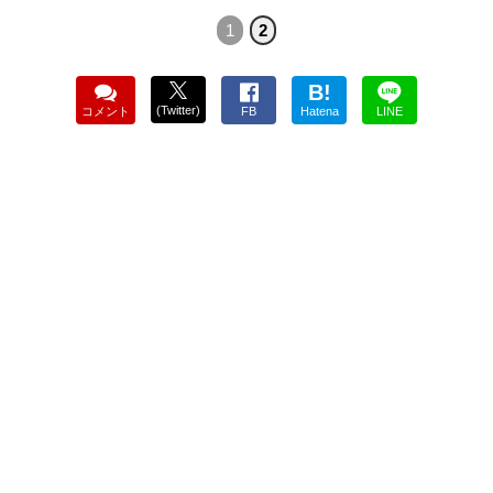
1
2
B!
(Twitter)
コメント
FB
Hatena
LINE