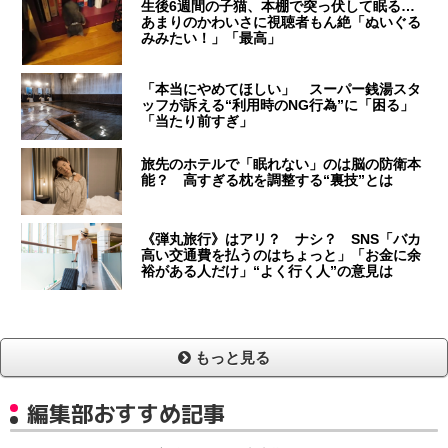
生後6週間の子猫、本棚で突っ伏して眠る…
あまりのかわいさに視聴者もん絶「ぬいぐる
みみたい！」「最高」
「本当にやめてほしい」 スーパー銭湯スタ
ッフが訴える“利用時のNG行為”に「困る」
「当たり前すぎ」
旅先のホテルで「眠れない」のは脳の防衛本
能？ 高すぎる枕を調整する“裏技”とは
《弾丸旅行》はアリ？ ナシ？ SNS「バカ
高い交通費を払うのはちょっと」「お金に余
裕がある人だけ」“よく行く人”の意見は
もっと見る
編集部おすすめ記事