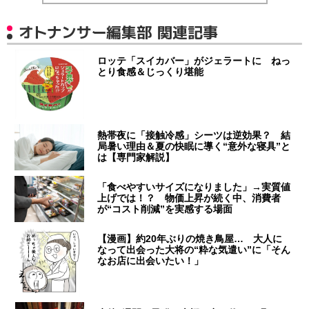
オトナンサー編集部 関連記事
ロッテ「スイカバー」がジェラートに ねっ
とり食感＆じっくり堪能
熱帯夜に「接触冷感」シーツは逆効果？ 結
局暑い理由＆夏の快眠に導く“意外な寝具”と
は【専門家解説】
「食べやすいサイズになりました」→実質値
上げでは！？ 物価上昇が続く中、消費者
が“コスト削減”を実感する場面
【漫画】約20年ぶりの焼き鳥屋… 大人に
なって出会った大将の“粋な気遣い”に「そん
なお店に出会いたい！」