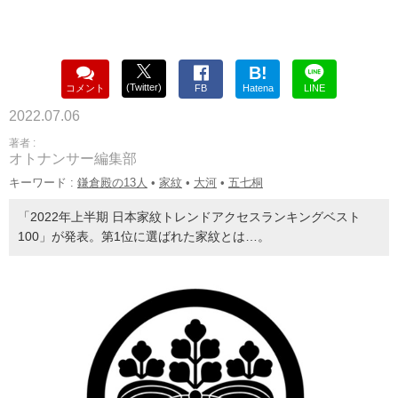
B!
(Twitter)
コメント
FB
Hatena
LINE
2022.07.06
著者 :
オトナンサー編集部
キーワード :
鎌倉殿の13人
•
家紋
•
大河
•
五七桐
「2022年上半期 日本家紋トレンドアクセスランキングベスト
100」が発表。第1位に選ばれた家紋とは…。