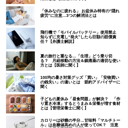
「休みなのに疲れる」 お盆休み特有の“隠れ
疲労”に注意…3つの解消法とは
飛行機で「モバイルバッテリー」使用禁止
知らずに充電し“発火”したら巨額の賠償責
任？【弁護士解説】
夏の旅行と重なる…「生理」どう乗り切
る？ 月経移動の方法＆鎮痛薬の適切な使い
方とは【医師に聞く】
100均の暑さ対策グッズ「買い」「安物買い
の銭失い」の違いとは 節約アドバイザーに
聞く
子どもの夏休み「昼食問題」が解決？ 「作
り置き冷凍」するとうまみ＆栄養が増す食材
とは【管理栄養士に聞く】
カロリーは砂糖の半分…甘味料「マルチトー
ル」は血糖値高めの人が使ってOK？ 注意