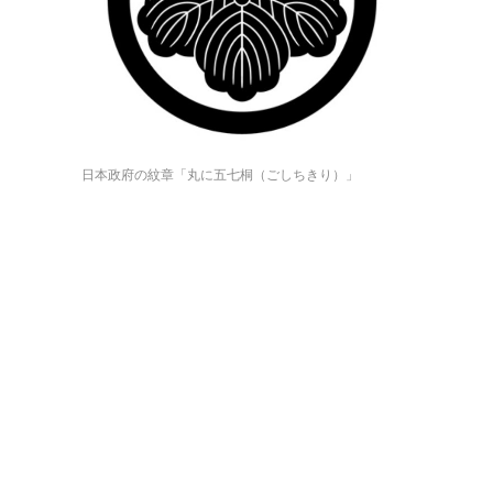
日本政府の紋章「丸に五七桐（ごしちきり）」