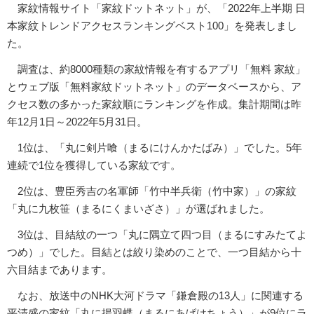
家紋情報サイト「家紋ドットネット」が、「2022年上半期 日
本家紋トレンドアクセスランキングベスト100」を発表しまし
た。
調査は、約8000種類の家紋情報を有するアプリ「無料 家紋」
とウェブ版「無料家紋ドットネット」のデータベースから、ア
クセス数の多かった家紋順にランキングを作成。集計期間は昨
年12月1日～2022年5月31日。
1位は、「丸に剣片喰（まるにけんかたばみ）」でした。5年
連続で1位を獲得している家紋です。
2位は、豊臣秀吉の名軍師「竹中半兵衛（竹中家）」の家紋
「丸に九枚笹（まるにくまいざさ）」が選ばれました。
3位は、目結紋の一つ「丸に隅立て四つ目（まるにすみたてよ
つめ）」でした。目結とは絞り染めのことで、一つ目結から十
六目結まであります。
なお、放送中のNHK大河ドラマ「鎌倉殿の13人」に関連する
平清盛の家紋「丸に揚羽蝶（まるにあげはちょう）」が9位にラ