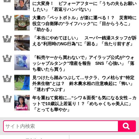
に大変身！ ビフォーアフターに「うちの夫もお願い
したい」「若返りハンパない」
大量の「ペットボトル」が楽に運べる！？ 災害時に
役立つ自衛隊の“ライフハック”に「目からうろこ」
「助かる」
「本当にやめてほしい」 スーパー銭湯スタッフが訴
える“利用時のNG行為”に「困る」「当たり前すぎ」
「転売ヤーから買わないで」アイラップ公式が“ウォ
ッシャブルタンク”増産を報告 SNS「心強い」「落
ち着いたら買う」
見つけたら踏みつぶして…サクラ、ウメ枯らす“特定
外来生物”とは？ 鈴木農水相の注意喚起に「怖い」
「迷わずつぶす」
年を重ねて貧相に…“シワ＆面長”も気になる女性→カ
ットで10歳以上若返り！？「めちゃくちゃ美人に」
「とっても華やか」