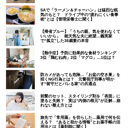
SAで「ラーメン＆チャーハン」は猛烈な眠
気のもと？ ドライブ中の“疲れにくい食事
術”とは【管理栄養士に聞く】
【帰省ブルー】「うちの親、気を使わなくて
いいから」 能天気な夫に絶望…義実家
で“孤立”した36歳妻の本音
【熱中症】予防に効果的な食材ランキング
3位「鶏むね肉」2位「マグロ」…1位は？
防カメがあっても危険…「お盆の空き巣」を
招くNG行為とは？ 元警視庁刑事が明か
す“留守だとバレる家”の共通点
前髪のセット、スタイリング剤を「表面」に
塗ると失敗？ 実は“内側の根元”が正解…崩
れない整え方とは
旅先で「常用薬」を切らした…薬局で何を伝
える？ “あると助かる情報”とお薬手帳の活
用法とは【薬剤師に聞く】