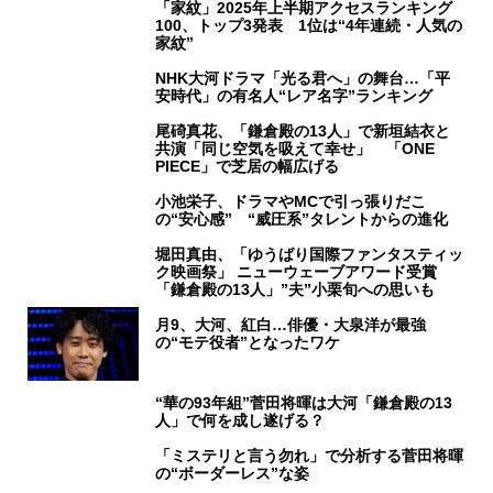
「家紋」2025年上半期アクセスランキング
100、トップ3発表 1位は“4年連続・人気の
家紋”
NHK大河ドラマ「光る君へ」の舞台…「平
安時代」の有名人“レア名字”ランキング
尾碕真花、「鎌倉殿の13人」で新垣結衣と
共演「同じ空気を吸えて幸せ」 「ONE
PIECE」で芝居の幅広げる
小池栄子、ドラマやMCで引っ張りだこ
の“安心感” “威圧系”タレントからの進化
堀田真由、「ゆうばり国際ファンタスティッ
ク映画祭」 ニューウェーブアワード受賞
「鎌倉殿の13人」”夫”小栗旬への思いも
月9、大河、紅白…俳優・大泉洋が最強
の“モテ役者”となったワケ
“華の93年組”菅田将暉は大河「鎌倉殿の13
人」で何を成し遂げる？
「ミステリと言う勿れ」で分析する菅田将暉
の“ボーダーレス”な姿