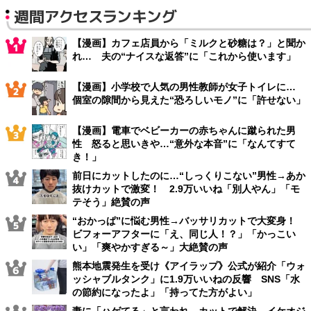
週間アクセスランキング
【漫画】カフェ店員から「ミルクと砂糖は？」と聞か
れ… 夫の“ナイスな返答”に「これから使います」
【漫画】小学校で人気の男性教師が女子トイレに…
個室の隙間から見えた“恐ろしいモノ”に「許せない」
【漫画】電車でベビーカーの赤ちゃんに蹴られた男
性 怒ると思いきや…“意外な本音”に「なんてすて
き！」
前日にカットしたのに…“しっくりこない”男性→あか
抜けカットで激変！ 2.9万いいね「別人やん」「モ
テそう」絶賛の声
“おかっぱ”に悩む男性→バッサリカットで大変身！
ビフォーアフターに「え、同じ人！？」「かっこい
い」「爽やかすぎる～」大絶賛の声
熊本地震発生を受け《アイラップ》公式が紹介「ウォ
ッシャブルタンク」に1.9万いいねの反響 SNS「水
の節約になったよ」「持ってた方がよい」