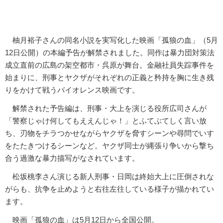
柚月裕子さんの同名小説を実写化した映画「孤狼の血」（5月
12日公開）の本編予告が解禁されました。同作は暴力団対策法
成立直前の広島の架空都市・呉原が舞台。金融社員失踪事件を
始まりに、刑事とヤクザがそれぞれの正義と矜持を胸に生き残
りをかけて戦うバイオレンス映画です。
解禁された予告編は、刑事・大上を演じる役所広司さんが
「警察じゃけ何してもええんじゃ！」とふてぶてしく言い放
ち、刃物をチラつかせながらヤクザを脅すシーンや尋問でいす
をたたきつけるシーンなど。ヤクザ同士が縄張り争いから撃ち
合う過激な暴力描写がなされています。
松坂桃李さん演じる新人刑事・日岡は終始大上に圧倒されな
がらも、抗争を止めようと右往左往している様子が描かれてい
ます。
映画「孤狼の血」は5月12日から全国公開。