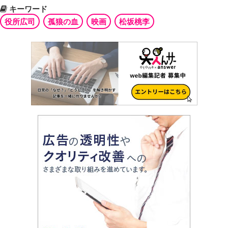
キーワード
役所広司
孤狼の血
映画
松坂桃李