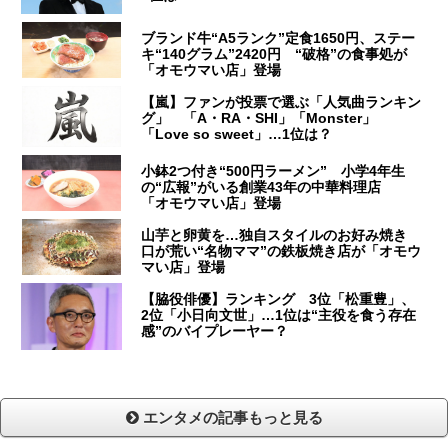
ブランド牛“A5ランク”定食1650円、ステー
キ“140グラム”2420円 “破格”の食事処が
「オモウマい店」登場
【嵐】ファンが投票で選ぶ「人気曲ランキン
グ」 「A・RA・SHI」「Monster」
「Love so sweet」…1位は？
小鉢2つ付き“500円ラーメン” 小学4年生
の“広報”がいる創業43年の中華料理店
「オモウマい店」登場
山芋と卵黄を…独自スタイルのお好み焼き
口が荒い“名物ママ”の鉄板焼き店が「オモウ
マい店」登場
【脇役俳優】ランキング 3位「松重豊」、
2位「小日向文世」…1位は“主役を食う存在
感”のバイプレーヤー？
エンタメの記事もっと見る