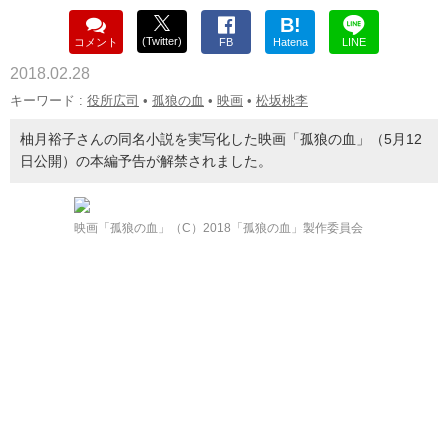
B!
(Twitter)
コメント
FB
Hatena
LINE
2018.02.28
キーワード :
役所広司
•
孤狼の血
•
映画
•
松坂桃李
柚月裕子さんの同名小説を実写化した映画「孤狼の血」（5月12
日公開）の本編予告が解禁されました。
映画「孤狼の血」（C）2018「孤狼の血」製作委員会