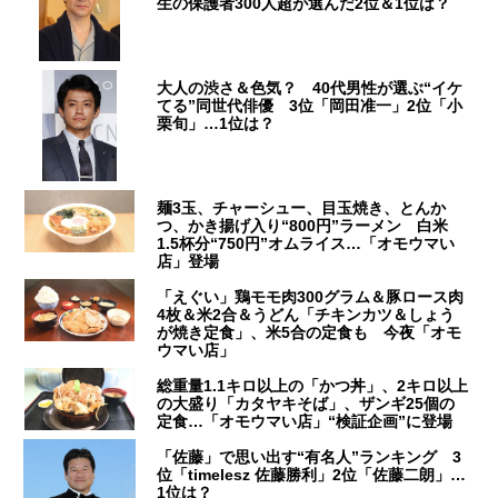
生の保護者300人超が選んだ2位＆1位は？
大人の渋さ＆色気？ 40代男性が選ぶ“イケ
てる”同世代俳優 3位「岡田准一」2位「小
栗旬」…1位は？
麺3玉、チャーシュー、目玉焼き、とんか
つ、かき揚げ入り“800円”ラーメン 白米
1.5杯分“750円”オムライス…「オモウマい
店」登場
「えぐい」鶏モモ肉300グラム＆豚ロース肉
4枚＆米2合＆うどん「チキンカツ＆しょう
が焼き定食」、米5合の定食も 今夜「オモ
ウマい店」
総重量1.1キロ以上の「かつ丼」、2キロ以上
の大盛り「カタヤキそば」、ザンギ25個の
定食…「オモウマい店」“検証企画”に登場
「佐藤」で思い出す“有名人”ランキング 3
位「timelesz 佐藤勝利」2位「佐藤二朗」…
1位は？