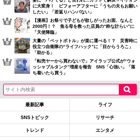
妻に「ハゲてる」と言われ…カットで解決→イケオジ
に大変身！ ビフォーアフターに「うちの夫もお願い
したい」「若返りハンパない」
【漫画】お祭りで子どもが欲しがったお面、なんと
2000円！？ 焦る母を救った店員の“粋な計らい”に
「天使降臨」
大量の「ペットボトル」が楽に運べる！？ 災害時に
役立つ自衛隊の“ライフハック”に「目からうろこ」
「助かる」
「転売ヤーから買わないで」アイラップ公式が“ウォ
ッシャブルタンク”増産を報告 SNS「心強い」「落
ち着いたら買う」
最新記事
ライフ
SNSトピック
リサーチ
トレンド
エンタメ