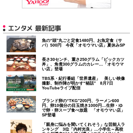
エンタメ 最新記事
魚の“頭”丸ごと定食1480円、お魚定食（サ
バ）500円 今夜「オモウマい店」夏休みSP
長さ30センチ、重さ250グラム「ビックカツ
丼」、角煮300グラムのカレー…「オモウマ
い店」登場
TBS系・紀行番組「世界遺産」 美しい映像
撮影、制作陣が明かす“秘話” 8月7日
YouTubeライブ配信
ブランド卵の“TKG”200円、ラーメン600
円、卵10個分の目玉焼き1000円…生卵・ゆ
で卵・卵スープ食べ放題 「オモウマい店」
SP登場
「親身に悩みを聞いてくれそう」な芸能人ラ
ンキング 3位「内村光良」…小学生～高校