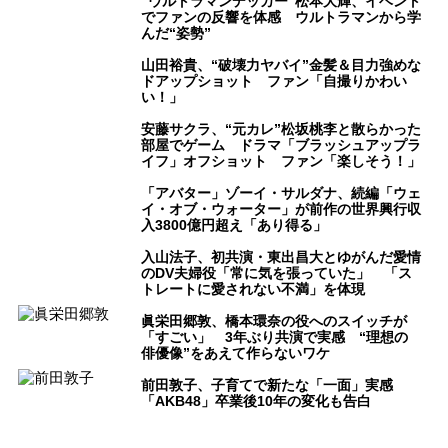
“ウルトラマンデッカー”松本大輝、イベント
でファンの反響を体感 ウルトラマンから学
んだ“姿勢”
山田裕貴、“破壊力ヤバイ”金髪＆目力強めな
ドアップショット ファン「自撮りかわい
い！」
安藤サクラ、“元カレ”松坂桃李と散らかった
部屋でゲーム ドラマ「ブラッシュアップラ
イフ」オフショット ファン「楽しそう！」
「アバター」ゾーイ・サルダナ、続編「ウェ
イ・オブ・ウォーター」が前作の世界興行収
入3800億円超え「あり得る」
入山法子、初共演・東出昌大とゆがんだ愛情
のDV夫婦役「常に気を張っていた」 「ス
トレートに愛されない不満」を体現
眞栄田郷敦、橋本環奈の役へのスイッチが
「すごい」 3年ぶり共演で実感 “理想の
俳優像”をあえて作らないワケ
前田敦子、子育てで新たな「一面」実感
「AKB48」卒業後10年の変化も告白