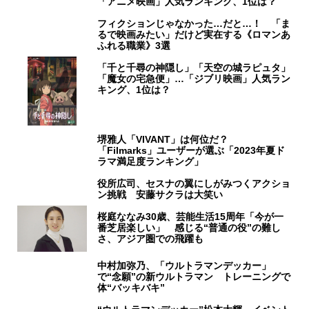
「アニメ映画」人気ランキング、1位は？
フィクションじゃなかった…だと…！ 「ま
るで映画みたい」だけど実在する《ロマンあ
ふれる職業》3選
「千と千尋の神隠し」「天空の城ラピュタ」
「魔女の宅急便」…「ジブリ映画」人気ラン
キング、1位は？
堺雅人「VIVANT」は何位だ？
「Filmarks」ユーザーが選ぶ「2023年夏ド
ラマ満足度ランキング」
役所広司、セスナの翼にしがみつくアクショ
ン挑戦 安藤サクラは大笑い
桜庭ななみ30歳、芸能生活15周年「今が一
番芝居楽しい」 感じる“普通の役”の難し
さ、アジア圏での飛躍も
中村加弥乃、「ウルトラマンデッカー」
で“念願”の新ウルトラマン トレーニングで
体“バッキバキ”