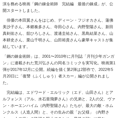
演を務める映画「鋼の錬金術師 完結編 最後の錬成」が、公
開スタートしました。
俳優の本田翼さんをはじめ、ディーン・フジオカさん、蓮佛
美沙子さん、本郷奏多さん、寺田心さん、内野聖陽さん、新田
真剣佑さん、舘ひろしさん、渡邊圭祐さん、黒島結菜さん、山
本耕史さん、栗山千明さん、山田裕貴さんら豪華キャストが集
結しています。
「鋼の錬金術師」は、2001〜2010年に月刊誌「月刊少年ガンガ
ン」に連載された荒川弘さんの同名コミックを実写化。映画第1
弾が2017年12月に公開。続編を描く第2弾は2部作で、2022年5
月20日に「復讐（ふくしゅう）者スカー」編が公開されまし
た。
完結編は、エドワード・エルリック（エド、山田さん）とア
ルフォンス（アル、水石亜飛夢さん）の兄弟と、2人の父、ヴァ
ン・ホーエンハイム（内野聖陽さん）たちが、最大の敵・ホム
ンクルス（人造人間）と、その生みの親「お父様」（内野さ