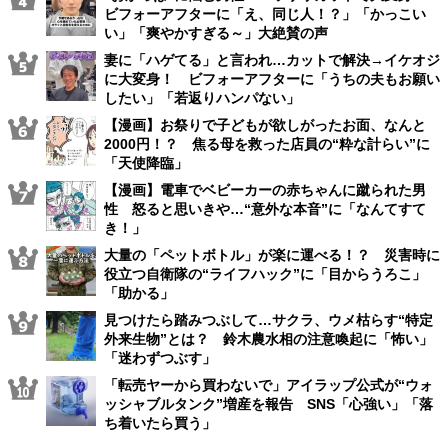
ビフォーアフターに「え、同じ人！？」「かっこい
い」「爽やかすぎる～」大絶賛の声
妻に「ハゲてる」と言われ…カットで解決→イケオジ
に大変身！ ビフォーアフターに「うちの夫もお願い
したい」「若返りハンパない」
【漫画】お祭りで子どもが欲しがったお面、なんと
2000円！？ 焦る母を救った店員の“粋な計らい”に
「天使降臨」
【漫画】電車でベビーカーの赤ちゃんに蹴られた男
性 怒ると思いきや…“意外な本音”に「なんてすて
き！」
大量の「ペットボトル」が楽に運べる！？ 災害時に
役立つ自衛隊の“ライフハック”に「目からうろこ」
「助かる」
見つけたら踏みつぶして…サクラ、ウメ枯らす“特定
外来生物”とは？ 鈴木農水相の注意喚起に「怖い」
「迷わずつぶす」
「転売ヤーから買わないで」アイラップ公式が“ウォ
ッシャブルタンク”増産を報告 SNS「心強い」「落
ち着いたら買う」