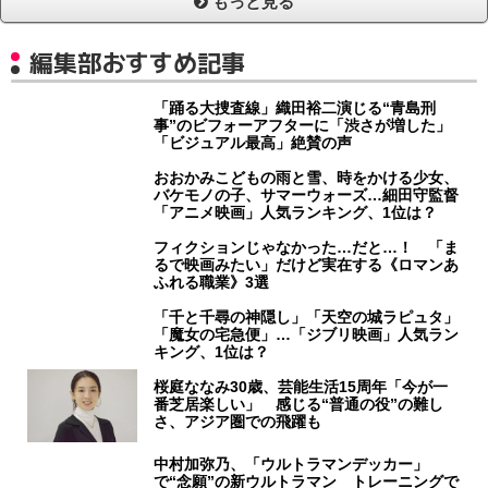
もっと見る
編集部おすすめ記事
「踊る大捜査線」織田裕二演じる“青島刑
事”のビフォーアフターに「渋さが増した」
「ビジュアル最高」絶賛の声
おおかみこどもの雨と雪、時をかける少女、
バケモノの子、サマーウォーズ…細田守監督
「アニメ映画」人気ランキング、1位は？
フィクションじゃなかった…だと…！ 「ま
るで映画みたい」だけど実在する《ロマンあ
ふれる職業》3選
「千と千尋の神隠し」「天空の城ラピュタ」
「魔女の宅急便」…「ジブリ映画」人気ラン
キング、1位は？
桜庭ななみ30歳、芸能生活15周年「今が一
番芝居楽しい」 感じる“普通の役”の難し
さ、アジア圏での飛躍も
中村加弥乃、「ウルトラマンデッカー」
で“念願”の新ウルトラマン トレーニングで