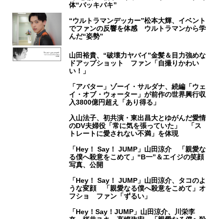
体“バッキバキ”
“ウルトラマンデッカー”松本大輝、イベント
でファンの反響を体感 ウルトラマンから学
んだ“姿勢”
山田裕貴、“破壊力ヤバイ”金髪＆目力強めな
ドアップショット ファン「自撮りかわい
い！」
「アバター」ゾーイ・サルダナ、続編「ウェ
イ・オブ・ウォーター」が前作の世界興行収
入3800億円超え「あり得る」
入山法子、初共演・東出昌大とゆがんだ愛情
のDV夫婦役「常に気を張っていた」 「ス
トレートに愛されない不満」を体現
「Hey！ Say！ JUMP」山田涼介 「親愛な
る僕へ殺意をこめて」“B一”＆エイジの笑顔
写真、公開
「Hey！ Say！ JUMP」山田涼介、タコのよ
うな変顔 「親愛なる僕へ殺意をこめて」オ
フショ ファン「ずるい」
「Hey！Say！JUMP」山田涼介、川栄李