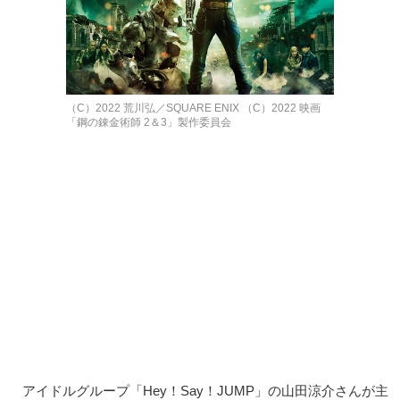
（C）2022 荒川弘／SQUARE ENIX （C）2022 映画
「鋼の錬金術師 2＆3」製作委員会
アイドルグループ「Hey！Say！JUMP」の山田涼介さんが主