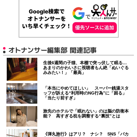
オトナンサー編集部 関連記事
生後6週間の子猫、本棚で突っ伏して眠る…
あまりのかわいさに視聴者もん絶「ぬいぐる
みみたい！」「最高」
「本当にやめてほしい」 スーパー銭湯スタ
ッフが訴える“利用時のNG行為”に「困る」
「当たり前すぎ」
旅先のホテルで「眠れない」のは脳の防衛本
能？ 高すぎる枕を調整する“裏技”とは
《弾丸旅行》はアリ？ ナシ？ SNS「バカ