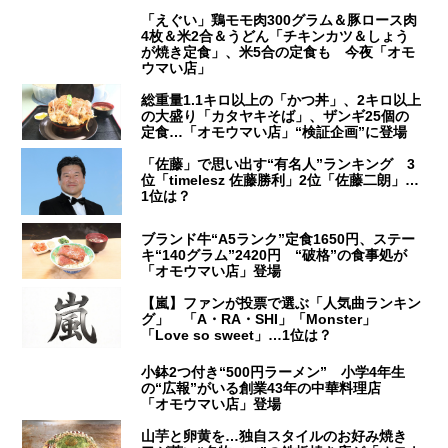
「えぐい」鶏モモ肉300グラム＆豚ロース肉
4枚＆米2合＆うどん「チキンカツ＆しょう
が焼き定食」、米5合の定食も 今夜「オモ
ウマい店」
総重量1.1キロ以上の「かつ丼」、2キロ以上
の大盛り「カタヤキそば」、ザンギ25個の
定食…「オモウマい店」“検証企画”に登場
「佐藤」で思い出す“有名人”ランキング 3
位「timelesz 佐藤勝利」2位「佐藤二朗」…
1位は？
ブランド牛“A5ランク”定食1650円、ステー
キ“140グラム”2420円 “破格”の食事処が
「オモウマい店」登場
【嵐】ファンが投票で選ぶ「人気曲ランキン
グ」 「A・RA・SHI」「Monster」
「Love so sweet」…1位は？
小鉢2つ付き“500円ラーメン” 小学4年生
の“広報”がいる創業43年の中華料理店
「オモウマい店」登場
山芋と卵黄を…独自スタイルのお好み焼き