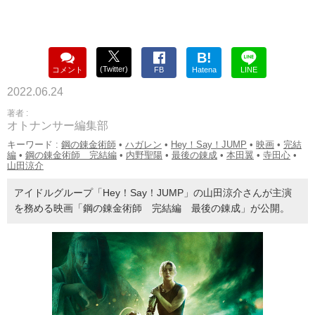
B!
(Twitter)
コメント
FB
Hatena
LINE
2022.06.24
著者 :
オトナンサー編集部
キーワード :
鋼の錬金術師
•
ハガレン
•
Hey！Say！JUMP
•
映画
•
完結
編
•
鋼の錬金術師 完結編
•
内野聖陽
•
最後の錬成
•
本田翼
•
寺田心
•
山田涼介
アイドルグループ「Hey！Say！JUMP」の山田涼介さんが主演
を務める映画「鋼の錬金術師 完結編 最後の錬成」が公開。