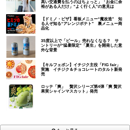
高い交通費を払うのはちょっと」「お金に余
裕がある人だけ」“よく行く人”の意見は
【ドミノ・ピザ】看板メニュー“魔改造” 知
る人ぞ知る“アレンジポテト” 裏メニュー商
品化
35度以上で「ビール」売れなくなる？ サ
ントリーが“猛暑限定”「夏生」を開発した意
外な背景
【キルフェボン】イチジク主役「FIG fair」
実施 イチジク＆チョコレートのタルト新発
売
ロッテ「爽」 贅沢シリーズ第4弾「爽 贅沢
果実シャインマスカット」発売