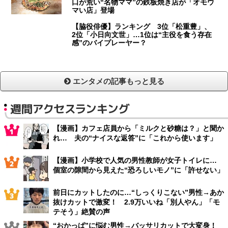
口が荒い“名物ママ”の鉄板焼き店が「オモウ
マい店」登場
【脇役俳優】ランキング 3位「松重豊」、
2位「小日向文世」…1位は“主役を食う存在
感”のバイプレーヤー？
エンタメの記事もっと見る
週間アクセスランキング
【漫画】カフェ店員から「ミルクと砂糖は？」と聞か
れ… 夫の“ナイスな返答”に「これから使います」
【漫画】小学校で人気の男性教師が女子トイレに…
個室の隙間から見えた“恐ろしいモノ”に「許せない」
前日にカットしたのに…“しっくりこない”男性→あか
抜けカットで激変！ 2.9万いいね「別人やん」「モ
テそう」絶賛の声
“おかっぱ”に悩む男性→バッサリカットで大変身！