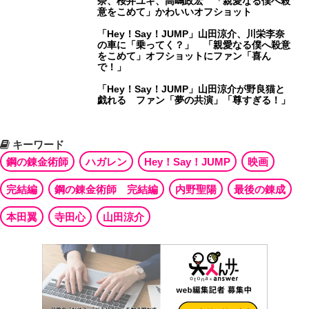
奈、桜井ユキ、高嶋政宏 「親愛なる僕へ殺
意をこめて」かわいいオフショット
「Hey！Say！JUMP」山田涼介、川栄李奈
の車に「乗ってく？」 「親愛なる僕へ殺意
をこめて」オフショットにファン「喜ん
で！」
「Hey！Say！JUMP」山田涼介が野良猫と
戯れる ファン「夢の共演」「尊すぎる！」
キーワード
鋼の錬金術師
ハガレン
Hey！Say！JUMP
映画
完結編
鋼の錬金術師 完結編
内野聖陽
最後の錬成
本田翼
寺田心
山田涼介