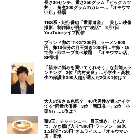
長さ30センチ、重さ250グラム「ビックカツ
丼」、角煮300グラムのカレー…「オモウマ
い店」登場
TBS系・紀行番組「世界遺産」 美しい映像
撮影、制作陣が明かす“秘話” 8月7日
YouTubeライブ配信
ブランド卵の“TKG”200円、ラーメン600
円、卵10個分の目玉焼き1000円…生卵・ゆ
で卵・卵スープ食べ放題 「オモウマい店」
SP登場
「親身に悩みを聞いてくれそう」な芸能人ラ
ンキング 3位「内村光良」…小学生～高校
生の保護者300人超が選んだ2位＆1位は？
大人の渋さ＆色気？ 40代男性が選ぶ“イケ
てる”同世代俳優 3位「岡田准一」2位「小
栗旬」…1位は？
麺3玉、チャーシュー、目玉焼き、とんか
つ、かき揚げ入り“800円”ラーメン 白米
1.5杯分“750円”オムライス…「オモウマい
店」登場