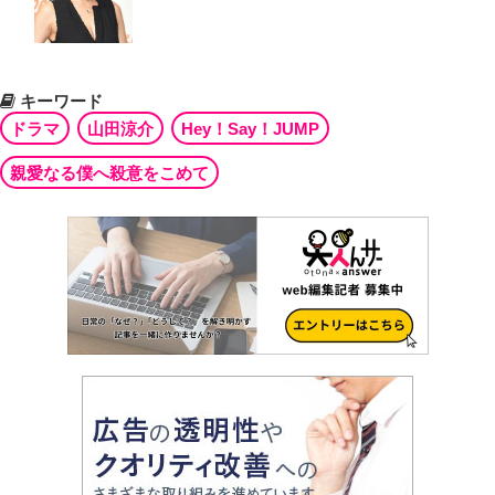
キーワード
ドラマ
山田涼介
Hey！Say！JUMP
親愛なる僕へ殺意をこめて