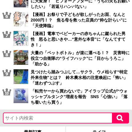
に大変身！ ビフォーアフターに「うちの夫もお願い
したい」「若返りハンパない」
【漫画】お祭りで子どもが欲しがったお面、なんと
2000円！？ 焦る母を救った店員の“粋な計らい”に
「天使降臨」
【漫画】電車でベビーカーの赤ちゃんに蹴られた男
性 怒ると思いきや…“意外な本音”に「なんてすて
き！」
大量の「ペットボトル」が楽に運べる！？ 災害時に
役立つ自衛隊の“ライフハック”に「目からうろこ」
「助かる」
見つけたら踏みつぶして…サクラ、ウメ枯らす“特定
外来生物”とは？ 鈴木農水相の注意喚起に「怖い」
「迷わずつぶす」
「転売ヤーから買わないで」アイラップ公式が“ウォ
ッシャブルタンク”増産を報告 SNS「心強い」「落
ち着いたら買う」