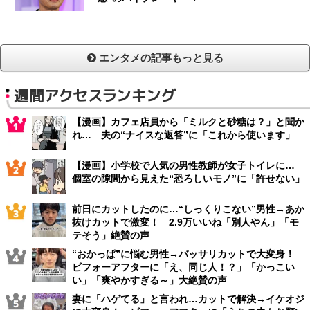
エンタメの記事もっと見る
週間アクセスランキング
【漫画】カフェ店員から「ミルクと砂糖は？」と聞か
れ… 夫の“ナイスな返答”に「これから使います」
【漫画】小学校で人気の男性教師が女子トイレに…
個室の隙間から見えた“恐ろしいモノ”に「許せない」
前日にカットしたのに…“しっくりこない”男性→あか
抜けカットで激変！ 2.9万いいね「別人やん」「モ
テそう」絶賛の声
“おかっぱ”に悩む男性→バッサリカットで大変身！
ビフォーアフターに「え、同じ人！？」「かっこい
い」「爽やかすぎる～」大絶賛の声
妻に「ハゲてる」と言われ…カットで解決→イケオジ