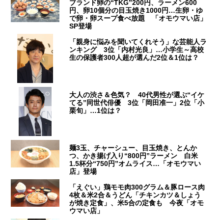
ブランド卵の“TKG”200円、ラーメン600
円、卵10個分の目玉焼き1000円…生卵・ゆ
で卵・卵スープ食べ放題 「オモウマい店」
SP登場
「親身に悩みを聞いてくれそう」な芸能人ラ
ンキング 3位「内村光良」…小学生～高校
生の保護者300人超が選んだ2位＆1位は？
大人の渋さ＆色気？ 40代男性が選ぶ“イケ
てる”同世代俳優 3位「岡田准一」2位「小
栗旬」…1位は？
麺3玉、チャーシュー、目玉焼き、とんか
つ、かき揚げ入り“800円”ラーメン 白米
1.5杯分“750円”オムライス…「オモウマい
店」登場
「えぐい」鶏モモ肉300グラム＆豚ロース肉
4枚＆米2合＆うどん「チキンカツ＆しょう
が焼き定食」、米5合の定食も 今夜「オモ
ウマい店」