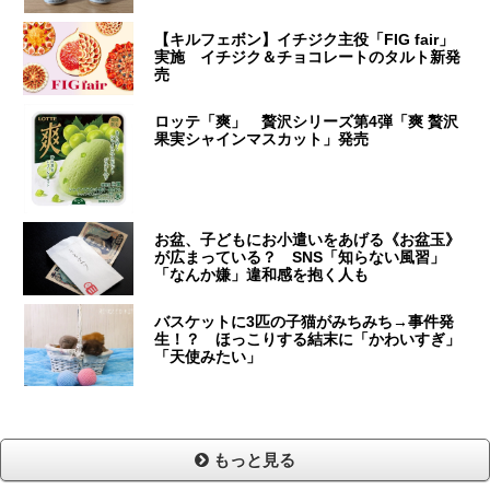
【キルフェボン】イチジク主役「FIG fair」
実施 イチジク＆チョコレートのタルト新発
売
ロッテ「爽」 贅沢シリーズ第4弾「爽 贅沢
果実シャインマスカット」発売
お盆、子どもにお小遣いをあげる《お盆玉》
が広まっている？ SNS「知らない風習」
「なんか嫌」違和感を抱く人も
バスケットに3匹の子猫がみちみち→事件発
生！？ ほっこりする結末に「かわいすぎ」
「天使みたい」
もっと見る