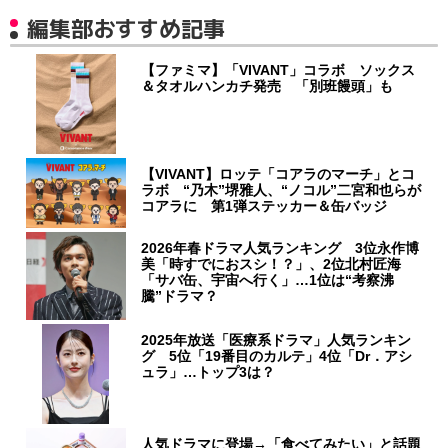
編集部おすすめ記事
【ファミマ】「VIVANT」コラボ ソックス
＆タオルハンカチ発売 「別班饅頭」も
【VIVANT】ロッテ「コアラのマーチ」とコ
ラボ “乃木”堺雅人、“ノコル”二宮和也らが
コアラに 第1弾ステッカー＆缶バッジ
2026年春ドラマ人気ランキング 3位永作博
美「時すでにおスシ！？」、2位北村匠海
「サバ缶、宇宙へ行く」…1位は“考察沸
騰”ドラマ？
2025年放送「医療系ドラマ」人気ランキン
グ 5位「19番目のカルテ」4位「Dr．アシ
ュラ」…トップ3は？
人気ドラマに登場→「食べてみたい」と話題