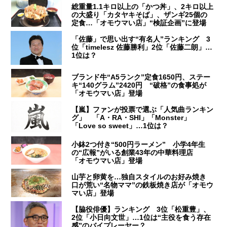
総重量1.1キロ以上の「かつ丼」、2キロ以上
の大盛り「カタヤキそば」、ザンギ25個の
定食…「オモウマい店」“検証企画”に登場
「佐藤」で思い出す“有名人”ランキング 3
位「timelesz 佐藤勝利」2位「佐藤二朗」…
1位は？
ブランド牛“A5ランク”定食1650円、ステー
キ“140グラム”2420円 “破格”の食事処が
「オモウマい店」登場
【嵐】ファンが投票で選ぶ「人気曲ランキン
グ」 「A・RA・SHI」「Monster」
「Love so sweet」…1位は？
小鉢2つ付き“500円ラーメン” 小学4年生
の“広報”がいる創業43年の中華料理店
「オモウマい店」登場
山芋と卵黄を…独自スタイルのお好み焼き
口が荒い“名物ママ”の鉄板焼き店が「オモウ
マい店」登場
【脇役俳優】ランキング 3位「松重豊」、
2位「小日向文世」…1位は“主役を食う存在
感”のバイプレーヤー？