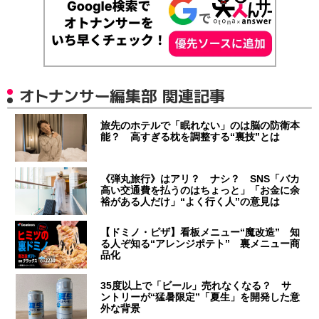
オトナンサー編集部 関連記事
旅先のホテルで「眠れない」のは脳の防衛本
能？ 高すぎる枕を調整する“裏技”とは
《弾丸旅行》はアリ？ ナシ？ SNS「バカ
高い交通費を払うのはちょっと」「お金に余
裕がある人だけ」“よく行く人”の意見は
【ドミノ・ピザ】看板メニュー“魔改造” 知
る人ぞ知る“アレンジポテト” 裏メニュー商
品化
35度以上で「ビール」売れなくなる？ サ
ントリーが“猛暑限定”「夏生」を開発した意
外な背景