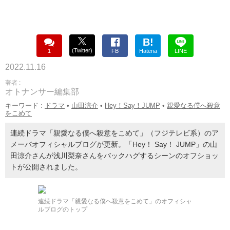
B!
(Twitter)
1
FB
Hatena
LINE
2022.11.16
著者 :
オトナンサー編集部
キーワード :
ドラマ
•
山田涼介
•
Hey！Say！JUMP
•
親愛なる僕へ殺意
をこめて
連続ドラマ「親愛なる僕へ殺意をこめて」（フジテレビ系）のア
メーバオフィシャルブログが更新。「Hey！ Say！ JUMP」の山
田涼介さんが浅川梨奈さんをバックハグするシーンのオフショッ
トが公開されました。
連続ドラマ「親愛なる僕へ殺意をこめて」のオフィシャ
ルブログのトップ