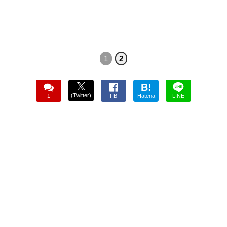
1
2
B!
(Twitter)
1
FB
Hatena
LINE