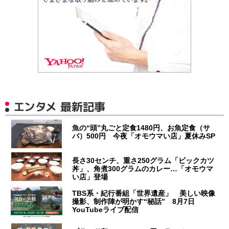
エンタメ 最新記事
魚の“頭”丸ごと定食1480円、お魚定食（サ
バ）500円 今夜「オモウマい店」夏休みSP
長さ30センチ、重さ250グラム「ビックカツ
丼」、角煮300グラムのカレー…「オモウマ
い店」登場
TBS系・紀行番組「世界遺産」 美しい映像
撮影、制作陣が明かす“秘話” 8月7日
YouTubeライブ配信