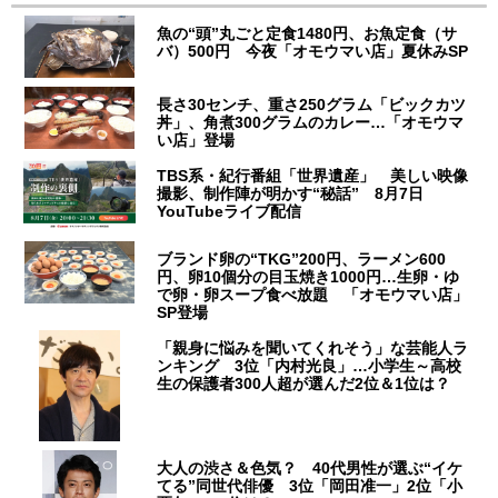
魚の“頭”丸ごと定食1480円、お魚定食（サ
バ）500円 今夜「オモウマい店」夏休みSP
長さ30センチ、重さ250グラム「ビックカツ
丼」、角煮300グラムのカレー…「オモウマ
い店」登場
TBS系・紀行番組「世界遺産」 美しい映像
撮影、制作陣が明かす“秘話” 8月7日
YouTubeライブ配信
ブランド卵の“TKG”200円、ラーメン600
円、卵10個分の目玉焼き1000円…生卵・ゆ
で卵・卵スープ食べ放題 「オモウマい店」
SP登場
「親身に悩みを聞いてくれそう」な芸能人ラ
ンキング 3位「内村光良」…小学生～高校
生の保護者300人超が選んだ2位＆1位は？
大人の渋さ＆色気？ 40代男性が選ぶ“イケ
てる”同世代俳優 3位「岡田准一」2位「小