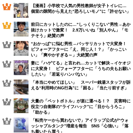
【漫画】小学校で人気の男性教師が女子トイレに…
個室の隙間から見えた“恐ろしいモノ”に「許せない」
前日にカットしたのに…“しっくりこない”男性→あか
抜けカットで激変！ 2.9万いいね「別人やん」「モ
テそう」絶賛の声
“おかっぱ”に悩む男性→バッサリカットで大変身！
ビフォーアフターに「え、同じ人！？」「かっこい
い」「爽やかすぎる～」大絶賛の声
妻に「ハゲてる」と言われ…カットで解決→イケオジ
に大変身！ ビフォーアフターに「うちの夫もお願い
したい」「若返りハンパない」
「本当にやめてほしい」 スーパー銭湯スタッフが訴
える“利用時のNG行為”に「困る」「当たり前すぎ」
大量の「ペットボトル」が楽に運べる！？ 災害時に
役立つ自衛隊の“ライフハック”に「目からうろこ」
「助かる」
「転売ヤーから買わないで」アイラップ公式が“ウォ
ッシャブルタンク”増産を報告 SNS「心強い」「落
ち着いたら買う」