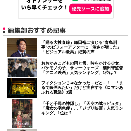
編集部おすすめ記事
「踊る大捜査線」織田裕二演じる“青島刑
事”のビフォーアフターに「渋さが増した」
「ビジュアル最高」絶賛の声
おおかみこどもの雨と雪、時をかける少女、
バケモノの子、サマーウォーズ…細田守監督
「アニメ映画」人気ランキング、1位は？
フィクションじゃなかった…だと…！ 「ま
るで映画みたい」だけど実在する《ロマンあ
ふれる職業》3選
「千と千尋の神隠し」「天空の城ラピュタ」
「魔女の宅急便」…「ジブリ映画」人気ラン
キング、1位は？