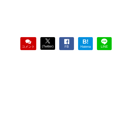
B!
(Twitter)
コメント
FB
Hatena
LINE