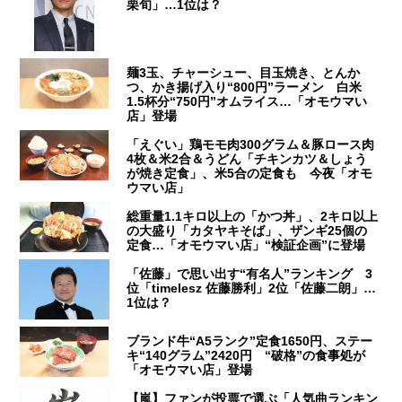
栗旬」…1位は？
麺3玉、チャーシュー、目玉焼き、とんか
つ、かき揚げ入り“800円”ラーメン 白米
1.5杯分“750円”オムライス…「オモウマい
店」登場
「えぐい」鶏モモ肉300グラム＆豚ロース肉
4枚＆米2合＆うどん「チキンカツ＆しょう
が焼き定食」、米5合の定食も 今夜「オモ
ウマい店」
総重量1.1キロ以上の「かつ丼」、2キロ以上
の大盛り「カタヤキそば」、ザンギ25個の
定食…「オモウマい店」“検証企画”に登場
「佐藤」で思い出す“有名人”ランキング 3
位「timelesz 佐藤勝利」2位「佐藤二朗」…
1位は？
ブランド牛“A5ランク”定食1650円、ステー
キ“140グラム”2420円 “破格”の食事処が
「オモウマい店」登場
【嵐】ファンが投票で選ぶ「人気曲ランキン