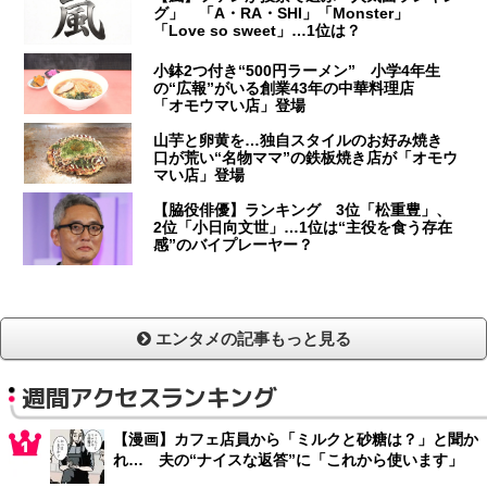
グ」 「A・RA・SHI」「Monster」
「Love so sweet」…1位は？
小鉢2つ付き“500円ラーメン” 小学4年生
の“広報”がいる創業43年の中華料理店
「オモウマい店」登場
山芋と卵黄を…独自スタイルのお好み焼き
口が荒い“名物ママ”の鉄板焼き店が「オモウ
マい店」登場
【脇役俳優】ランキング 3位「松重豊」、
2位「小日向文世」…1位は“主役を食う存在
感”のバイプレーヤー？
エンタメの記事もっと見る
週間アクセスランキング
【漫画】カフェ店員から「ミルクと砂糖は？」と聞か
れ… 夫の“ナイスな返答”に「これから使います」