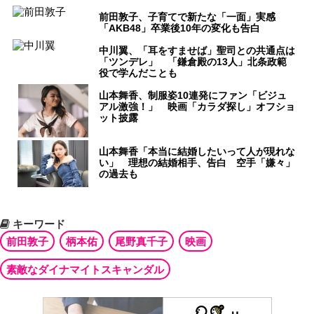
前田敦子、子育てで新たな「一面」実感
「AKB48」卒業後10年の変化も告白
中川翼、「耳をすませば」聖司との共通点は
「ツンデレ」 「鎌倉殿の13人」北条政範
役で学んだことも
山本舞香、制服姿10連発にファン「ビジュ
アル激強！」 映画「カラダ探し」オフショ
ット披露
山本舞香「本当に結婚したいって人が現れな
い」 理想の結婚相手、告白 空手「嫌々」
の過去も
キーワード
前田敦子
柄本佑
尾野真千子
映画
素敵なダイナマイトスキャンダル