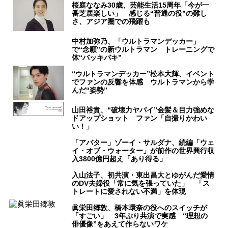
桜庭ななみ30歳、芸能生活15周年「今が一
番芝居楽しい」 感じる“普通の役”の難し
さ、アジア圏での飛躍も
中村加弥乃、「ウルトラマンデッカー」
で“念願”の新ウルトラマン トレーニングで
体“バッキバキ”
“ウルトラマンデッカー”松本大輝、イベント
でファンの反響を体感 ウルトラマンから学
んだ“姿勢”
山田裕貴、“破壊力ヤバイ”金髪＆目力強めな
ドアップショット ファン「自撮りかわい
い！」
「アバター」ゾーイ・サルダナ、続編「ウェ
イ・オブ・ウォーター」が前作の世界興行収
入3800億円超え「あり得る」
入山法子、初共演・東出昌大とゆがんだ愛情
のDV夫婦役「常に気を張っていた」 「ス
トレートに愛されない不満」を体現
眞栄田郷敦、橋本環奈の役へのスイッチが
「すごい」 3年ぶり共演で実感 “理想の
俳優像”をあえて作らないワケ