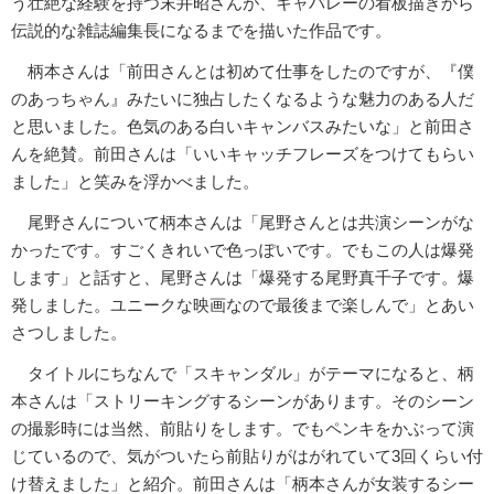
う壮絶な経験を持つ末井昭さんが、キャバレーの看板描きから
伝説的な雑誌編集長になるまでを描いた作品です。
柄本さんは「前田さんとは初めて仕事をしたのですが、『僕
のあっちゃん』みたいに独占したくなるような魅力のある人だ
と思いました。色気のある白いキャンバスみたいな」と前田さ
んを絶賛。前田さんは「いいキャッチフレーズをつけてもらい
ました」と笑みを浮かべました。
尾野さんについて柄本さんは「尾野さんとは共演シーンがな
かったです。すごくきれいで色っぽいです。でもこの人は爆発
します」と話すと、尾野さんは「爆発する尾野真千子です。爆
発しました。ユニークな映画なので最後まで楽しんで」とあい
さつしました。
タイトルにちなんで「スキャンダル」がテーマになると、柄
本さんは「ストリーキングするシーンがあります。そのシーン
の撮影時には当然、前貼りをします。でもペンキをかぶって演
じているので、気がついたら前貼りがはがれていて3回くらい付
け替えました」と紹介。前田さんは「柄本さんが女装するシー