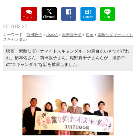
B!
(Twitter)
コメント
FB
Hatena
LINE
2018.02.27
キーワード :
前田敦子
•
柄本佑
•
尾野真千子
•
映画
•
素敵なダイナマイト
スキャンダル
映画「素敵なダイナマイトスキャンダル」の舞台あいさつが行わ
れ、柄本佑さん、前田敦子さん、尾野真千子さんらが、撮影中
の“スキャンダル”な話を披露しました。