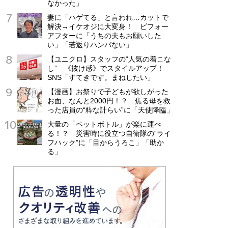
なかった」
妻に「ハゲてる」と言われ…カットで
解決→イケオジに大変身！ ビフォー
アフターに「うちの夫もお願いした
い」「若返りハンパない」
【ユニクロ】スタッフの“人気の着こな
し” 《抜け感》でスタイルアップ！
SNS「すてきです。まねしたい」
【漫画】お祭りで子どもが欲しがった
お面、なんと2000円！？ 焦る母を救
った店員の“粋な計らい”に「天使降臨」
大量の「ペットボトル」が楽に運べ
る！？ 災害時に役立つ自衛隊の“ライ
フハック”に「目からうろこ」「助か
る」