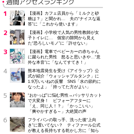
週間アクセスランキング
【漫画】カフェ店員から「ミルクと砂
糖は？」と聞かれ… 夫の“ナイスな返
答”に「これから使います」
【漫画】小学校で人気の男性教師が女
子トイレに… 個室の隙間から見え
た“恐ろしいモノ”に「許せない」
【漫画】電車でベビーカーの赤ちゃん
に蹴られた男性 怒ると思いきや…“意
外な本音”に「なんてすてき！」
熊本地震発生を受け《アイラップ》公
式が紹介「ウォッシャブルタンク」に
1.9万いいねの反響 SNS「水の節約に
なったよ」「持ってた方がよい」
“おかっぱ”に悩む男性→バッサリカット
で大変身！ ビフォーアフターに
「え、同じ人！？」「かっこいい」
「爽やかすぎる～」大絶賛の声
フライパンの取っ手、洗った後“上向
き”に置いてない？ ティファール公式
が教える長持ちする乾かし方に「知ら