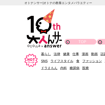
オトナンサー|オトナの教養エンタメバラエティー
TOP
暮らし
法律
健康
仕事
漫画
動画
話
SNS
ライフスタイル
食
ファッション
ドラえもん
内科
糖尿病
医療