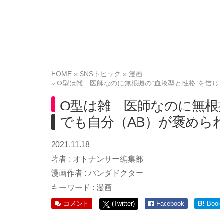
HOME
SNSトピック
漫画
O型は雑 医師なのに無根拠の“血液型と性格”を信
O型は雑 医師なのに無根
でも自分（AB）が褒めら
2021.11.18
著者 :
オトナンサー編集部
漫画作者 :
パンダドクター
キーワード :
漫画
コメント
(Twitter)
Facebook
B!
Boo