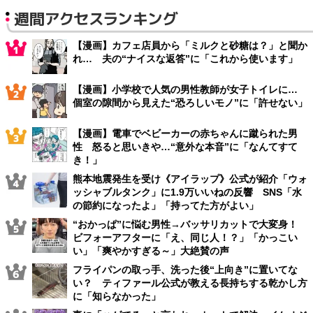
週間アクセスランキング
【漫画】カフェ店員から「ミルクと砂糖は？」と聞か
れ… 夫の“ナイスな返答”に「これから使います」
【漫画】小学校で人気の男性教師が女子トイレに…
個室の隙間から見えた“恐ろしいモノ”に「許せない」
【漫画】電車でベビーカーの赤ちゃんに蹴られた男
性 怒ると思いきや…“意外な本音”に「なんてすて
き！」
熊本地震発生を受け《アイラップ》公式が紹介「ウォ
ッシャブルタンク」に1.9万いいねの反響 SNS「水
の節約になったよ」「持ってた方がよい」
“おかっぱ”に悩む男性→バッサリカットで大変身！
ビフォーアフターに「え、同じ人！？」「かっこい
い」「爽やかすぎる～」大絶賛の声
フライパンの取っ手、洗った後“上向き”に置いてな
い？ ティファール公式が教える長持ちする乾かし方
に「知らなかった」