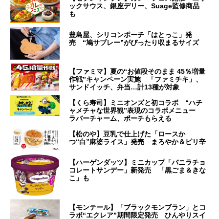
ックサウス、銀座デリー、Suage監修商品
も
豊島屋、シリコンポーチ「はとっこ」発
売 “鳩サブレー”がぴったり収まるサイズ
【ファミマ】夏の“お値段そのまま 45％増量
作戦”キャンペーン実施 「ファミチキ」、
サンドイッチ、弁当…計13種が対象
【くら寿司】ミニオンズと初コラボ “ハチ
ャメチャな世界観”表現のコラボメニュー
ラバーチャーム、ポーチもらえる
【松のや】豆乳で仕上げた「ロースか
つ“白”麻婆ライス」発売 まろやか＆ピリ辛
【ハーゲンダッツ】ミニカップ「バニラチョ
コレートサンデー」新発売 「黒ごま＆きな
こ」も
【モンテール】「ブラックモンブラン」とコ
ラボ“エクレア”期間限定発売 ひんやりスイ