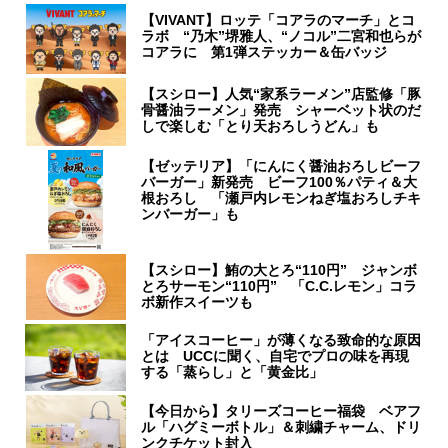
【VIVANT】ロッテ「コアラのマーチ」とコ
ラボ “乃木”堺雅人、“ノコル”二宮和也らが
コアラに 第1弾ステッカー＆缶バッジ
【スシロー】人気“家系ラーメン”店監修「豚
骨醤油ラーメン」発売 シャーベット状のだ
しで楽しむ「とり天おろしうどん」も
【ゼッテリア】「にんにく醤油おろしビーフ
バーガー」新発売 ビーフ100％パティ＆大
根おろし 「瀬戸内レモンねぎ塩おろしチキ
ンバーガー」も
【スシロー】鮪の大とろ“110円” ジャンボ
とろサーモン“110円” 「C.C.レモン」コラ
ボ新作スイーツも
「アイスコーヒー」が薄くなる致命的な原因
とは UCCに聞く、自宅でプロの味を再現
する「蒸らし」と「黄金比」
【今日から】タリーズコーヒー福袋 ベアフ
ル「ハグミーボトル」＆刺繍チャーム、ドリ
ンクチケット封入