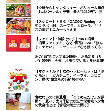
【今日から】ケンタッキー、ボリューム満点
「お盆バーレル」発売 最大“1210円”お得
【スシロー】トヨタ「GAZOO Racing」と
初コラボ 86、スープラ、カローラ、ヤリ
スの限定ミニカーもらえる
【ファミマ】“値段そのまま”45％増量
「増量ファミチキ」など7商品にSNS「ほん
まにデカい」「ニッコニコでむさぼってる」
魚の“頭”丸ごと定食1480円、お魚定食（サ
バ）500円 今夜「オモウマい店」夏休みSP
【マクドナルド】次のハッピーセットは「ポ
ケモン」 ピカチュウ、イーブイ、カビゴ
ン、歴代“旅立ちの3匹”勢ぞろい
食欲ないのに体重増…「そうめんだけ」が原
因？ 夏バテ太り予防に役立つ栄養素＆夕食
の黄金比とは【管理栄養士に聞く】