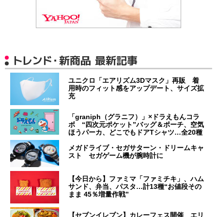
トレンド・新商品 最新記事
ユニクロ「エアリズム3Dマスク」再販 着
用時のフィット感をアップデート、サイズ拡
充
「graniph（グラニフ）」×ドラえもんコラ
ボ “四次元ポケット”バッグ＆ポーチ、空気
ほうパーカ、どこでもドアTシャツ…全20種
メガドライブ・セガサターン・ドリームキャ
スト セガゲーム機が腕時計に
【今日から】ファミマ「ファミチキ」、ハム
サンド、弁当、パスタ…計13種“お値段その
まま 45％増量作戦”
【セブンイレブン】カレーフェス開催 エリ