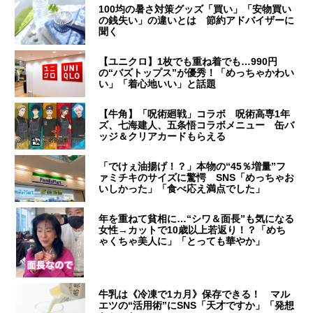
100均の暑さ対策グッズ「買い」「安物買い
の銭失い」の違いとは 節約アドバイザーに
聞く
【ユニクロ】1枚でも重ね着でも…990円
の“バズトップス”が優秀！「めっちゃかわい
い」「着心地いい」と話題
【牛角】「呪術廻戦」コラボ 呪術高専1年
ズ、七海建人、五条悟コラボメニュー 缶バ
ッジ＆クリアカードもらえる
「でけぇ油揚げ！？」本物の“45％増量”フ
ァミチキのサイズに驚愕 SNS「めっちゃお
いしかった」「食べ応え満点でした」
年を重ねて貧相に…“シワ＆面長”も気になる
女性→カットで10歳以上若返り！？「めち
ゃくちゃ美人に」「とっても華やか」
牛乳は《冷凍で1カ月》保存できる！ マル
エツの“活用術”にSNS「天才ですか」「発想