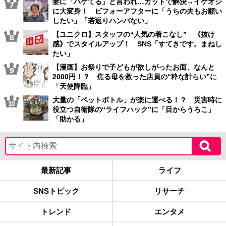
妻に「ハゲてる」と言われ…カットで解決→イケオジ
に大変身！ ビフォーアフターに「うちの夫もお願い
したい」「若返りハンパない」
【ユニクロ】スタッフの“人気の着こなし” 《抜け
感》でスタイルアップ！ SNS「すてきです。まねし
たい」
【漫画】お祭りで子どもが欲しがったお面、なんと
2000円！？ 焦る母を救った店員の“粋な計らい”に
「天使降臨」
大量の「ペットボトル」が楽に運べる！？ 災害時に
役立つ自衛隊の“ライフハック”に「目からうろこ」
「助かる」
最新記事
ライフ
SNSトピック
リサーチ
トレンド
エンタメ