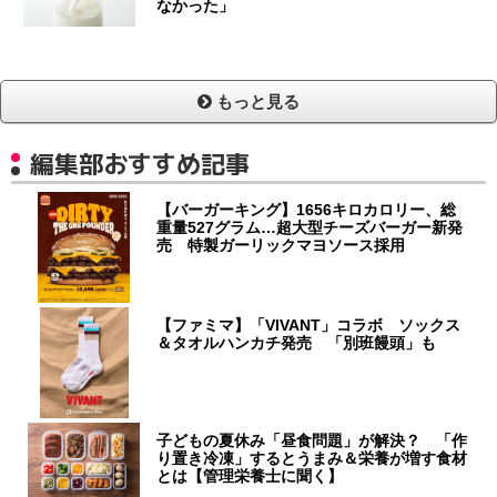
なかった」
もっと見る
編集部おすすめ記事
【バーガーキング】1656キロカロリー、総
重量527グラム…超大型チーズバーガー新発
売 特製ガーリックマヨソース採用
【ファミマ】「VIVANT」コラボ ソックス
＆タオルハンカチ発売 「別班饅頭」も
子どもの夏休み「昼食問題」が解決？ 「作
り置き冷凍」するとうまみ＆栄養が増す食材
とは【管理栄養士に聞く】