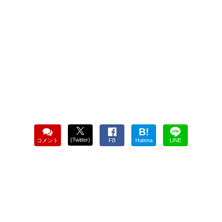
B!
(Twitter)
コメント
FB
Hatena
LINE