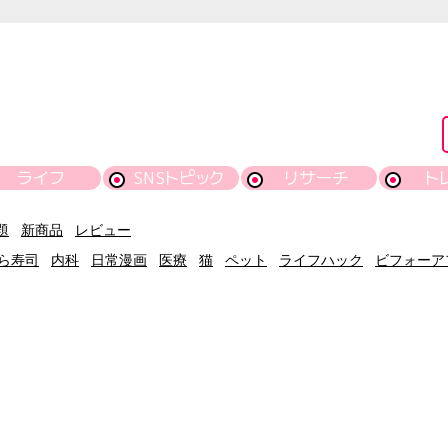
ライフ
SNSトピック
リサーチ
ト
題
新商品
レビュー
ら寿司
内科
日常漫画
医療
猫
ペット
ライフハック
ビフォーア