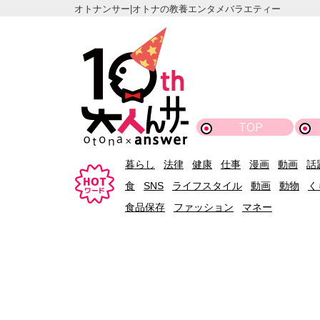
オトナンサー|オトナの教養エンタメバラエティー
TOP
暮らし
法律
健康
仕事
漫画
動画
話
食
SNS
ライフスタイル
動画
動物
く
食品保存
ファッション
マネー