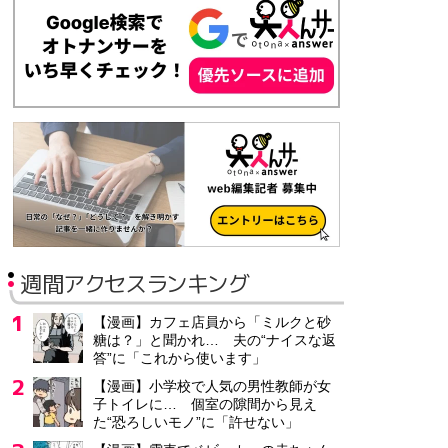
週間アクセスランキング
【漫画】カフェ店員から「ミルクと砂
糖は？」と聞かれ… 夫の“ナイスな返
答”に「これから使います」
【漫画】小学校で人気の男性教師が女
子トイレに… 個室の隙間から見え
た“恐ろしいモノ”に「許せない」