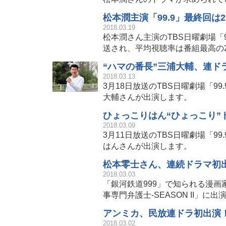
松本潤主演「99.9」最終回は2
2018.03.19
松本潤さん主演のTBS日曜劇場「99
送され、平均視聴率は番組最高の2
“ハマの番長”三浦大輔、連ドラ
2018.03.13
3月18日放送のTBS日曜劇場「99.
大輔さんが出演します。
ひょっこりはん“ひょっこり”ド
2018.03.09
3月11日放送のTBS日曜劇場「99
はんさんが出演します。
松本零士さん、連続ドラマ初出演
2018.03.03
「銀河鉄道999」で知られる漫画家
事専門弁護士-SEASON II」
アンミカ、民放連ドラ初出演！
2018.03.02