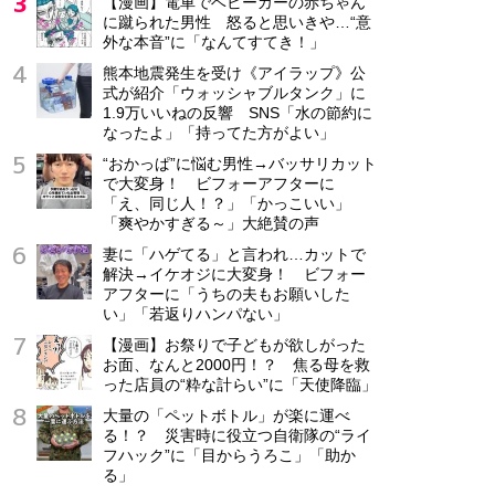
【漫画】電車でベビーカーの赤ちゃん
に蹴られた男性 怒ると思いきや…“意
外な本音”に「なんてすてき！」
熊本地震発生を受け《アイラップ》公
式が紹介「ウォッシャブルタンク」に
1.9万いいねの反響 SNS「水の節約に
なったよ」「持ってた方がよい」
“おかっぱ”に悩む男性→バッサリカット
で大変身！ ビフォーアフターに
「え、同じ人！？」「かっこいい」
「爽やかすぎる～」大絶賛の声
妻に「ハゲてる」と言われ…カットで
解決→イケオジに大変身！ ビフォー
アフターに「うちの夫もお願いした
い」「若返りハンパない」
【漫画】お祭りで子どもが欲しがった
お面、なんと2000円！？ 焦る母を救
った店員の“粋な計らい”に「天使降臨」
大量の「ペットボトル」が楽に運べ
る！？ 災害時に役立つ自衛隊の“ライ
フハック”に「目からうろこ」「助か
る」