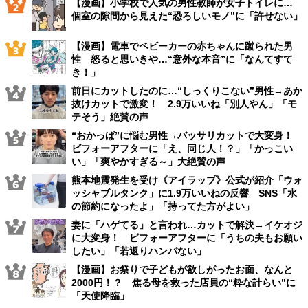
【漫画】小学校で人気の男性教師が女子トイレに…
個室の隙間から見えた“恐ろしいモノ”に「許せない」
【漫画】電車でベビーカーの赤ちゃんに蹴られた男
性 怒ると思いきや…“意外な本音”に「なんてすて
き！」
前日にカットしたのに…“しっくりこない”男性→あか
抜けカットで激変！ 2.9万いいね「別人やん」「モ
テそう」絶賛の声
“おかっぱ”に悩む男性→バッサリカットで大変身！
ビフォーアフターに「え、同じ人！？」「かっこい
い」「爽やかすぎる～」大絶賛の声
熊本地震発生を受け《アイラップ》公式が紹介「ウォ
ッシャブルタンク」に1.9万いいねの反響 SNS「水
の節約になったよ」「持ってた方がよい」
妻に「ハゲてる」と言われ…カットで解決→イケオジ
に大変身！ ビフォーアフターに「うちの夫もお願い
したい」「若返りハンパない」
【漫画】お祭りで子どもが欲しがったお面、なんと
2000円！？ 焦る母を救った店員の“粋な計らい”に
「天使降臨」