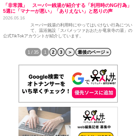
「非常識」 スーパー銭湯が紹介する「利用時のNG行為」
5選に「マナーが悪い」「ありえない」と怒りの声
2026.05.16
スーパー銭湯の利用時にやってはいけない行為につい
て、温浴施設「スパメッツァおおたか竜泉寺の湯」の
公式TikTokアカウントが紹介しています。
1 / 35
1
2
3
＞
最後のページ »