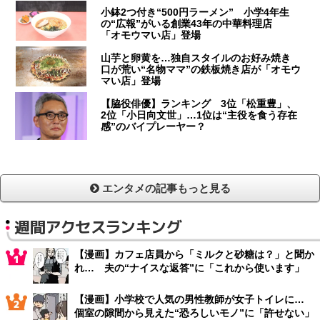
小鉢2つ付き“500円ラーメン” 小学4年生
の“広報”がいる創業43年の中華料理店
「オモウマい店」登場
山芋と卵黄を…独自スタイルのお好み焼き
口が荒い“名物ママ”の鉄板焼き店が「オモウ
マい店」登場
【脇役俳優】ランキング 3位「松重豊」、
2位「小日向文世」…1位は“主役を食う存在
感”のバイプレーヤー？
エンタメの記事もっと見る
週間アクセスランキング
【漫画】カフェ店員から「ミルクと砂糖は？」と聞か
れ… 夫の“ナイスな返答”に「これから使います」
【漫画】小学校で人気の男性教師が女子トイレに…
個室の隙間から見えた“恐ろしいモノ”に「許せない」