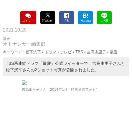
B!
(Twitter)
コメント
FB
Hatena
LINE
2021.10.20
著者 :
オトナンサー編集部
キーワード :
松下洸平
•
ドラマ
•
テレビ
•
TBS
•
吉高由里子
•
最愛
TBS系連続ドラマ「最愛」公式ツイッターで、吉高由里子さんと
松下洸平さんの2ショット写真が公開されました。
吉高由里子さん（2014年1月、時事通信フォト）