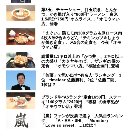
麺3玉、チャーシュー、目玉焼き、とんか
つ、かき揚げ入り“800円”ラーメン 白米
1.5杯分“750円”オムライス…「オモウマい
店」登場
「えぐい」鶏モモ肉300グラム＆豚ロース肉
4枚＆米2合＆うどん「チキンカツ＆しょう
が焼き定食」、米5合の定食も 今夜「オモ
ウマい店」
総重量1.1キロ以上の「かつ丼」、2キロ以上
の大盛り「カタヤキそば」、ザンギ25個の
定食…「オモウマい店」“検証企画”に登場
「佐藤」で思い出す“有名人”ランキング 3
位「timelesz 佐藤勝利」2位「佐藤二朗」…
1位は？
ブランド牛“A5ランク”定食1650円、ステー
キ“140グラム”2420円 “破格”の食事処が
「オモウマい店」登場
【嵐】ファンが投票で選ぶ「人気曲ランキン
グ」 「A・RA・SHI」「Monster」
「Love so sweet」…1位は？