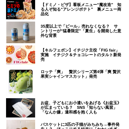
【ドミノ・ピザ】看板メニュー“魔改造” 知
る人ぞ知る“アレンジポテト” 裏メニュー商
品化
35度以上で「ビール」売れなくなる？ サ
ントリーが“猛暑限定”「夏生」を開発した意
外な背景
【キルフェボン】イチジク主役「FIG fair」
実施 イチジク＆チョコレートのタルト新発
売
ロッテ「爽」 贅沢シリーズ第4弾「爽 贅沢
果実シャインマスカット」発売
お盆、子どもにお小遣いをあげる《お盆玉》
が広まっている？ SNS「知らない風習」
「なんか嫌」違和感を抱く人も
バスケットに3匹の子猫がみちみち→事件発
生！？ ほっこりする結末に「かわいすぎ」