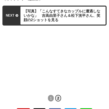
【写真】「こんなすてきなカップルに遭遇しな
いかな」 吉高由里子さん＆松下洸平さん、笑
NEXT
顔の2ショットを見る
1
2