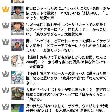
前日にカットしたのに…“しっくりこない”男性→あか
抜けカットで激変！ 2.9万いいね「別人やん」「モ
テそう」絶賛の声
“おかっぱ”に悩む男性→バッサリカットで大変身！
ビフォーアフターに「え、同じ人！？」「かっこい
い」「爽やかすぎる～」大絶賛の声
妻に「ハゲてる」と言われ…カットで解決→イケオジ
に大変身！ ビフォーアフターに「うちの夫もお願い
したい」「若返りハンパない」
【漫画】お祭りで子どもが欲しがったお面、なんと
2000円！？ 焦る母を救った店員の“粋な計らい”に
「天使降臨」
【漫画】電車でベビーカーの赤ちゃんに蹴られた男
性 怒ると思いきや…“意外な本音”に「なんてすて
き！」
大量の「ペットボトル」が楽に運べる！？ 災害時に
役立つ自衛隊の“ライフハック”に「目からうろこ」
「助かる」
見つけたら踏みつぶして…サクラ、ウメ枯らす“特定
外来生物”とは？ 鈴木農水相の注意喚起に「怖い」