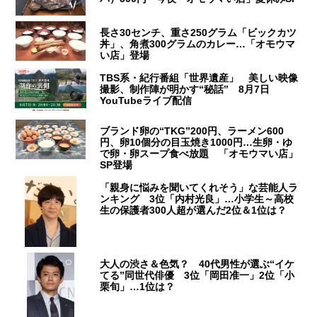
長さ30センチ、重さ250グラム「ビックカツ
丼」、角煮300グラムのカレー…「オモウマ
い店」登場
TBS系・紀行番組「世界遺産」 美しい映像
撮影、制作陣が明かす“秘話” 8月7日
YouTubeライブ配信
ブランド卵の“TKG”200円、ラーメン600
円、卵10個分の目玉焼き1000円…生卵・ゆ
で卵・卵スープ食べ放題 「オモウマい店」
SP登場
「親身に悩みを聞いてくれそう」な芸能人ラ
ンキング 3位「内村光良」…小学生～高校
生の保護者300人超が選んだ2位＆1位は？
大人の渋さ＆色気？ 40代男性が選ぶ“イケ
てる”同世代俳優 3位「岡田准一」2位「小
栗旬」…1位は？