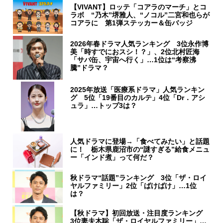
【VIVANT】ロッテ「コアラのマーチ」とコ
ラボ “乃木”堺雅人、“ノコル”二宮和也らが
コアラに 第1弾ステッカー＆缶バッジ
2026年春ドラマ人気ランキング 3位永作博
美「時すでにおスシ！？」、2位北村匠海
「サバ缶、宇宙へ行く」…1位は“考察沸
騰”ドラマ？
2025年放送「医療系ドラマ」人気ランキン
グ 5位「19番目のカルテ」4位「Dr．アシ
ュラ」…トップ3は？
人気ドラマに登場→「食べてみたい」と話題
に！ 栃木県鹿沼市の“謎すぎる”給食メニュ
ー「インド煮」って何だ？
秋ドラマ“話題”ランキング 3位「ザ・ロイ
ヤルファミリー」2位「ばけばけ」…1位
は？
【秋ドラマ】初回放送・注目度ランキング
3位妻夫木聡「ザ・ロイヤルファミリー」…