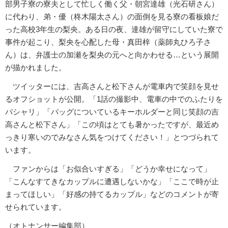
部男子寮の寮夫として忙しく働く父・朝宮達雄（光石研さん）
に代わり、弟・優（柊木陽太さん）の面倒を見る寮の看板娘だ
った高校3年生の梨央。ある日の夜、達雄が留守にしていた寮で
事件が起こり、梨央を心配した母・真田梓（薬師丸ひろ子さ
ん）は、弁護士の加瀬を梨央の元へと向かわせる…という展開
が描かれました。
ツイッターには、吉高さんと松下さんが電車内で笑顔を見せ
るオフショットが公開。「1話の撮影中、電車の中でのふたりを
パシャリ」「バッグについているキーホルダーと同じ笑顔の吉
高さんと松下さん」「この頃はとても暑かったですが、最近め
っきり寒いのでみなさん気をつけてください！」とつづられて
います。
ファンからは「お似合いすぎる」「どうか幸せになって」
「こんなすてきなカップルに遭遇しないかな」「ここで時が止
まってほしい」「好感の持てるカップル」などのコメントが寄
せられています。
（オトナンサー編集部）