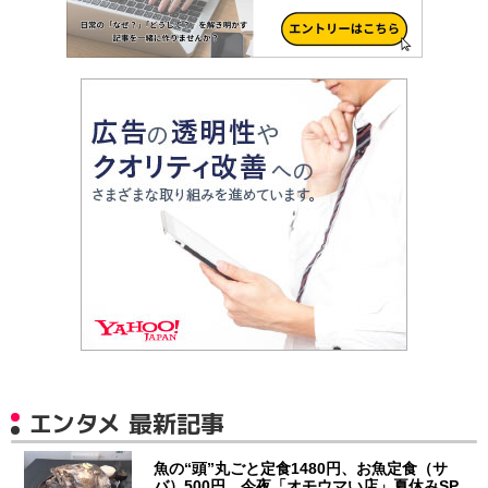
エンタメ 最新記事
魚の“頭”丸ごと定食1480円、お魚定食（サ
バ）500円 今夜「オモウマい店」夏休みSP