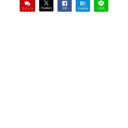
B!
(Twitter)
コメント
FB
Hatena
LINE