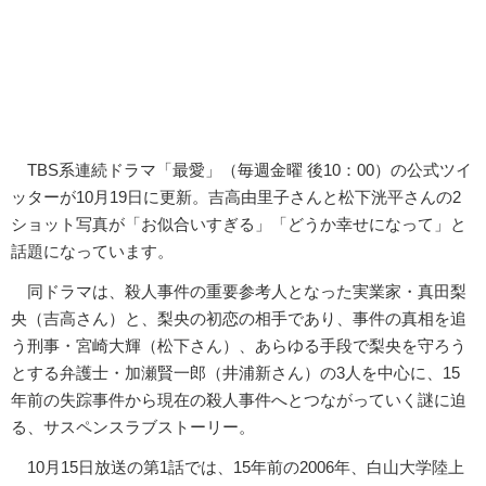
TBS系連続ドラマ「最愛」（毎週金曜 後10：00）の公式ツイ
ッターが10月19日に更新。吉高由里子さんと松下洸平さんの2
ショット写真が「お似合いすぎる」「どうか幸せになって」と
話題になっています。
同ドラマは、殺人事件の重要参考人となった実業家・真田梨
央（吉高さん）と、梨央の初恋の相手であり、事件の真相を追
う刑事・宮崎大輝（松下さん）、あらゆる手段で梨央を守ろう
とする弁護士・加瀬賢一郎（井浦新さん）の3人を中心に、15
年前の失踪事件から現在の殺人事件へとつながっていく謎に迫
る、サスペンスラブストーリー。
10月15日放送の第1話では、15年前の2006年、白山大学陸上