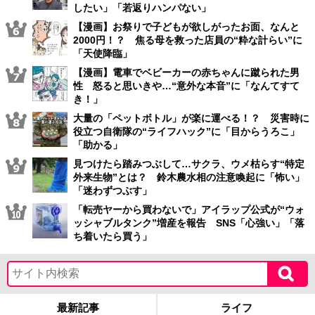
したい」「若返りハンパない」
【漫画】お祭りで子どもが欲しがったお面、なんと
2000円！？ 焦る母を救った店員の“粋な計らい”に
「天使降臨」
【漫画】電車でベビーカーの赤ちゃんに蹴られた男
性 怒ると思いきや…“意外な本音”に「なんてすて
き！」
大量の「ペットボトル」が楽に運べる！？ 災害時に
役立つ自衛隊の“ライフハック”に「目からうろこ」
「助かる」
見つけたら踏みつぶして…サクラ、ウメ枯らす“特定
外来生物”とは？ 鈴木農水相の注意喚起に「怖い」
「迷わずつぶす」
「転売ヤーから買わないで」アイラップ公式が“ウォ
ッシャブルタンク”増産を報告 SNS「心強い」「落
ち着いたら買う」
最新記事
ライフ