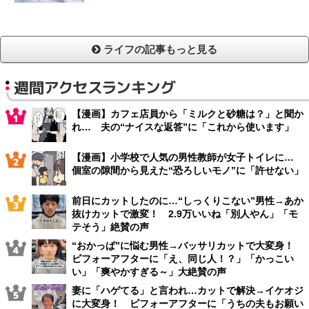
ライフの記事もっと見る
週間アクセスランキング
【漫画】カフェ店員から「ミルクと砂糖は？」と聞か
れ… 夫の“ナイスな返答”に「これから使います」
【漫画】小学校で人気の男性教師が女子トイレに…
個室の隙間から見えた“恐ろしいモノ”に「許せない」
前日にカットしたのに…“しっくりこない”男性→あか
抜けカットで激変！ 2.9万いいね「別人やん」「モ
テそう」絶賛の声
“おかっぱ”に悩む男性→バッサリカットで大変身！
ビフォーアフターに「え、同じ人！？」「かっこい
い」「爽やかすぎる～」大絶賛の声
妻に「ハゲてる」と言われ…カットで解決→イケオジ
に大変身！ ビフォーアフターに「うちの夫もお願い