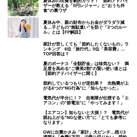
夏休みの出費を劇的カット！ 節約アドバイ
ザーが教える「0円レジャー」と“おうち外
食”の裏ワザ
夏休み中、親の財布からお金がダラダラ減
る…子どもの“無駄遣い”を防ぐ「3つのルー
ル」とは【FP解説】
家計が苦しくても「節約したくないもの」ラ
ンキング 6位「旅行代」5位「美容費」…
TOP回答は？
夏のボーナス「全額貯金」は味気ない？ 満
足度を高める“ご褒美2割”の賢い使い道とは
【節約アドバイザーに聞く】
節約しているつもりが逆効果？ 光熱費が上
がる6つの“NG行為”に「知らなかった」
電気代が半分に！？ 自衛隊が伝授する「エ
アコン」の“節電法”に「やってみます！」
【エアコン】知らないと大損！？ 電気代が
跳ね上がる“NGな使い方”に「とても参考に
なります」
GWに出費かさみ「家計」大ピンチ…残り3