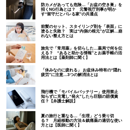
防カメがあっても危険…「お盆の空き巣」を
招くNG行為とは？ 元警視庁刑事が明か
す“留守だとバレる家”の共通点
前髪のセット、スタイリング剤を「表面」に
塗ると失敗？ 実は“内側の根元”が正解…崩
れない整え方とは
旅先で「常用薬」を切らした…薬局で何を伝
える？ “あると助かる情報”とお薬手帳の活
用法とは【薬剤師に聞く】
「休みなのに疲れる」 お盆休み特有の“隠れ
疲労”に注意…3つの解消法とは
飛行機で「モバイルバッテリー」使用禁止
知らずに充電し“発火”したら巨額の賠償責
任？【弁護士解説】
夏の旅行と重なる…「生理」どう乗り切
る？ 月経移動の方法＆鎮痛薬の適切な使い
方とは【医師に聞く】