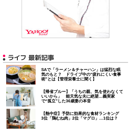
ライフ 最新記事
SAで「ラーメン＆チャーハン」は猛烈な眠
気のもと？ ドライブ中の“疲れにくい食事
術”とは【管理栄養士に聞く】
【帰省ブルー】「うちの親、気を使わなくて
いいから」 能天気な夫に絶望…義実家
で“孤立”した36歳妻の本音
【熱中症】予防に効果的な食材ランキング
3位「鶏むね肉」2位「マグロ」…1位は？