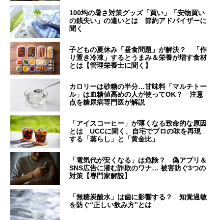
100均の暑さ対策グッズ「買い」「安物買い
の銭失い」の違いとは 節約アドバイザーに
聞く
子どもの夏休み「昼食問題」が解決？ 「作
り置き冷凍」するとうまみ＆栄養が増す食材
とは【管理栄養士に聞く】
カロリーは砂糖の半分…甘味料「マルチトー
ル」は血糖値高めの人が使ってOK？ 注意
点を糖尿病専門医が解説
「アイスコーヒー」が薄くなる致命的な原因
とは UCCに聞く、自宅でプロの味を再現
する「蒸らし」と「黄金比」
「電気代が安くなる」は危険？ 偽アプリ＆
SNS広告に潜む詐欺のワナ… 被害防ぐ3つの
対策【専門家解説】
「無糖炭酸水」は歯に影響する？ 知覚過敏
を防ぐ“正しい飲み方”とは