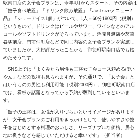
駅南口店の女子会プランは、今年4月からスタート。その内容は
「餃子食べ放題」「ドリンク飲み放題」「Just sizeメニュー2
品」「シューアイス1個」がついて、1人＝60分1800円（税別）
というもので、ドリンクはビールやサワー、ワインなどのアル
コールやソフトドリンクがそろっています。浮間舟渡店や茗荷
谷駅前店、門前仲町店などで同じ内容の女子会プランを実施し
ていましたが、大好評だったことから、御徒町駅南口店でも始
めたそうです。
SNS上では「よくみたら男性も王将女子会コース頼めるぽい
やん」などの投稿も見られますが、その通りで、「女子会」と
はいうものの男性も利用可能（税別2000円）。御徒町駅南口店
では、看板が話題となってから予約が殺到しているといいま
す。
「餃子の王将は、女性が入りづらいというイメージがあります
が、女子会プランのご利用をきっかけとして、使いやすさや餃
子をはじめとする料理のおいしさ、リーズナブルな価格、居心
地の良さなどを感じていただけると幸いです」（担当者）