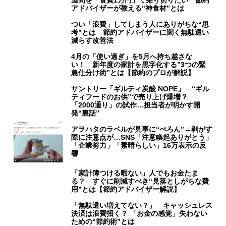
週間を「食費1万円」で乗り切りたい 節約
アドバイザーが教える“神食材”とは
つい「浪費」してしまう人にありがちな“思
考”とは 節約アドバイザーに聞く無駄遣い
減らす改善法
4月の「使い過ぎ」を5月へ持ち越さな
い！ 新年度の家計を黒字化する”3つの緊
急仕分け術”とは【節約のプロが解説】
サントリー「ギルティ炭酸 NOPE」 “ギル
ティフードのお供”で売り上げ爆増？
「2000通り」の試作…担当者が明かす開
発“裏話”
アヲハタのラベルが見事に“ぺろん”→剥がす
際に注意点が…SNS「注意喚起ありがとう」
「企業努力」「素晴らしい」16万表示の反
響
「家計簿つける暇ない」人でもお金たま
る？ すぐに削減すべき“見落としがちな費
用”とは【節約アドバイザー解説】
「無駄遣い増えてない？」 キャッシュレス
決済は浪費招く？ 「お金の感覚」失わない
ための“節約術”とは