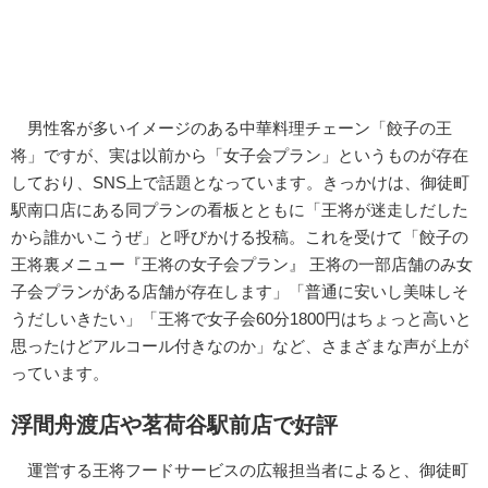
男性客が多いイメージのある中華料理チェーン「餃子の王
将」ですが、実は以前から「女子会プラン」というものが存在
しており、SNS上で話題となっています。きっかけは、御徒町
駅南口店にある同プランの看板とともに「王将が迷走しだした
から誰かいこうぜ」と呼びかける投稿。これを受けて「餃子の
王将裏メニュー『王将の女子会プラン』 王将の一部店舗のみ女
子会プランがある店舗が存在します」「普通に安いし美味しそ
うだしいきたい」「王将で女子会60分1800円はちょっと高いと
思ったけどアルコール付きなのか」など、さまざまな声が上が
っています。
浮間舟渡店や茗荷谷駅前店で好評
運営する王将フードサービスの広報担当者によると、御徒町