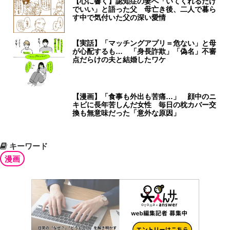
【心に響く】認知症の妻へ「いてくれるだけ
でいい」と語った父 母亡き後、二人で暮ら
す中で気付いた父の深い愛情
【実話】「マッチングアプリ＝危ない」と母
が心配するも… 「身長詐欺」「偽名」不審
点だらけの夫と結婚したワケ
【漫画】「食事も外出も苦痛…」 顔中のニ
キビに長年苦しんだ女性 毎日の枕カバー交
換も無意味だった「意外な原因」
キーワード
漫画