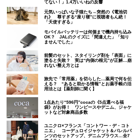
てない！」1.4万いいねの反響
元気いっぱいな子猫たち→突然の《電池切
れ》 尊すぎる“座り寝”に視聴者もん絶！
「天使すぎる」
モバイルバッテリーは何個まで機内持ち込み
OK？ JALのクイズに「間違えた」「知り
ませんでした」
前髪のセット、スタイリング剤を「表面」に
塗ると失敗？ 実は“内側の根元”が正解…崩
れない整え方とは
旅先で「常用薬」を切らした…薬局で何を伝
える？ “あると助かる情報”とお薬手帳の活
用法とは【薬剤師に聞く】
1点あたり“596円”cocaの《5点選べる福
袋》がお得！ ワンピースやデニム、ジャケ
ットなど対象商品多数
ユニクロ×フランス「コントワー・デ・コト
ニエ」 コーデュロイジャケット＆バレルパ
ンツのセットアップ、デニムブラウス…全7