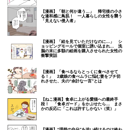
【漫画】「朝と何か違う…」 帰宅後の小さ
な違和感に鳥肌！ 一人暮らしの女性を襲う
「見えない侵入者」
【漫画】「絵を見ていただけなのに…」 シ
ョッピングモールで個室に誘い込まれ… 洗
脳の末に多額の絵画を購入させられた女性の
衝撃実話
【漫画】「食べるならとっくに食べさせて
る！」 2歳娘の食べムラに悩む妻をブチ切
れさせた、夫の“余計な一言”とは
【ねこ漫画】食卓に上がる愛猫への最終手
段！ 「食卓ガード」をかぶせたら… まさ
かの反応に「これは許すしかない（笑）」
【漫画】“理想の自分”を追い続けるのは終わ