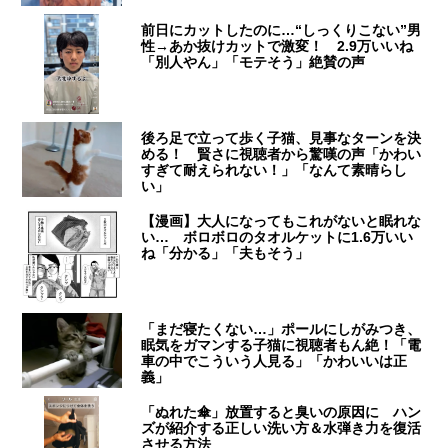
前日にカットしたのに…“しっくりこない”男
性→あか抜けカットで激変！ 2.9万いいね
「別人やん」「モテそう」絶賛の声
後ろ足で立って歩く子猫、見事なターンを決
める！ 賢さに視聴者から驚嘆の声「かわい
すぎて耐えられない！」「なんて素晴らし
い」
【漫画】大人になってもこれがないと眠れな
い… ボロボロのタオルケットに1.6万いい
ね「分かる」「夫もそう」
「まだ寝たくない…」ポールにしがみつき、
眠気をガマンする子猫に視聴者もん絶！「電
車の中でこういう人見る」「かわいいは正
義」
「ぬれた傘」放置すると臭いの原因に ハン
ズが紹介する正しい洗い方＆水弾き力を復活
させる方法