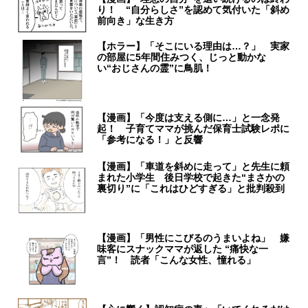
り！ “自分らしさ”を認めて気付いた「斜め
前向き」な生き方
【ホラー】「そこにいる理由は…？」 実家
の部屋に5年間住みつく、じっと動かな
い“おじさんの霊”に鳥肌！
【漫画】「今度は支える側に…」と一念発
起！ 子育てママが挑んだ保育士試験レポに
「参考になる！」と反響
【漫画】「車道を斜めに走って」と先生に頼
まれた小学生 後日学校で起きた“まさかの
裏切り”に「これはひどすぎる」と批判殺到
【漫画】「男性にこびるのうまいよね」 嫌
味客にスナックママが返した “痛快な一
言”！ 読者「こんな女性、憧れる」