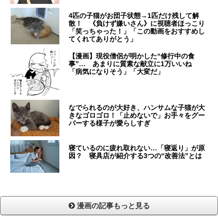
4匹の子猫がお団子状態→1匹だけ残して解
散！ 《負けず嫌いさん》に視聴者ほっこり
「笑っちゃった！」「この動画をおすすめし
てくれてありがとう」
【漫画】現役僧侶が明かした“修行中の食
事”… あまりに質素な献立に1万いいね
「病気になりそう」「大変だ」
なでられるのが大好き、ハンサムな子猫が大
きなゴロゴロ！「止めないで」お手々をグー
パーする様子が愛らしすぎ
寝ているのに疲れ取れない…「寝返り」が原
因？ 寝具店が紹介する3つの“改善法”とは
漫画の記事もっと見る