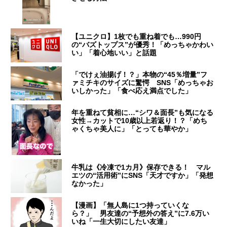
【ユニクロ】1枚でも重ね着でも…990円
の“バズトップス”が優秀！「めっちゃかわい
い」「着心地いい」と話題
「でけぇ油揚げ！？」本物の“45％増量”フ
ァミチキのサイズに驚愕 SNS「めっちゃお
いしかった」「食べ応え満点でした」
年を重ねて貧相に…“シワ＆面長”も気になる
女性→カットで10歳以上若返り！？「めち
ゃくちゃ美人に」「とっても華やか」
牛乳は《冷凍で1カ月》保存できる！ マル
エツの“活用術”にSNS「天才ですか」「発想
なかった」
【漫画】「無人島に1つ持っていくな
ら？」 男友達の“予想外の答え”に7.6万い
いね「一生大切にしたい友達」