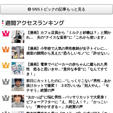
SNSトピックの記事もっと見る
週間アクセスランキング
【漫画】カフェ店員から「ミルクと砂糖は？」と聞か
れ… 夫の“ナイスな返答”に「これから使います」
【漫画】小学校で人気の男性教師が女子トイレに…
個室の隙間から見えた“恐ろしいモノ”に「許せない」
【漫画】電車でベビーカーの赤ちゃんに蹴られた男
性 怒ると思いきや…“意外な本音”に「なんてすて
き！」
前日にカットしたのに…“しっくりこない”男性→あか
抜けカットで激変！ 2.9万いいね「別人やん」「モ
テそう」絶賛の声
“おかっぱ”に悩む男性→バッサリカットで大変身！
ビフォーアフターに「え、同じ人！？」「かっこい
い」「爽やかすぎる～」大絶賛の声