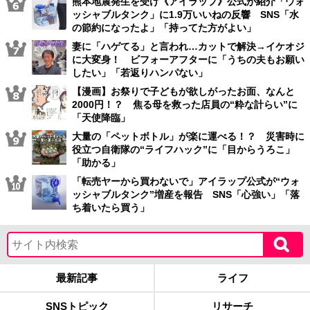
熊本地震発生を受け《アイラップ》公式が紹介「ウォ
ッシャブルタンク」に1.9万いいねの反響 SNS「水
の節約になったよ」「持ってた方がよい」
妻に「ハゲてる」と言われ…カットで解決→イケオジ
に大変身！ ビフォーアフターに「うちの夫もお願い
したい」「若返りハンパない」
【漫画】お祭りで子どもが欲しがったお面、なんと
2000円！？ 焦る母を救った店員の“粋な計らい”に
「天使降臨」
大量の「ペットボトル」が楽に運べる！？ 災害時に
役立つ自衛隊の“ライフハック”に「目からうろこ」
「助かる」
「転売ヤーから買わないで」アイラップ公式が“ウォ
ッシャブルタンク”増産を報告 SNS「心強い」「落
ち着いたら買う」
最新記事
ライフ
SNSトピック
リサーチ