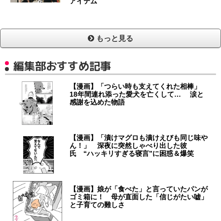
アイテム
もっと見る
編集部おすすめ記事
【漫画】「つらい時も支えてくれた相棒」
18年間連れ添った愛犬を亡くして… 涙と
感謝を込めた物語
【漫画】「漬けマグロも漬けえびも同じ味や
ん！」 深夜に突然しゃべり出した彼
氏 “ハッキリすぎる寝言”に困惑＆爆笑
【漫画】娘が「食べた」と言っていたパンが
ゴミ箱に！ 母が直面した「信じがたい嘘」
と子育ての難しさ