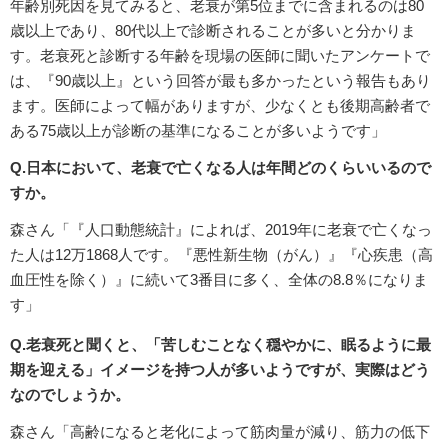
年齢別死因を見てみると、老衰が第5位までに含まれるのは80
歳以上であり、80代以上で診断されることが多いと分かりま
す。老衰死と診断する年齢を現場の医師に聞いたアンケートで
は、『90歳以上』という回答が最も多かったという報告もあり
ます。医師によって幅がありますが、少なくとも後期高齢者で
ある75歳以上が診断の基準になることが多いようです」
Q.日本において、老衰で亡くなる人は年間どのくらいいるので
すか。
森さん「『人口動態統計』によれば、2019年に老衰で亡くなっ
た人は12万1868人です。『悪性新生物（がん）』『心疾患（高
血圧性を除く）』に続いて3番目に多く、全体の8.8％になりま
す」
Q.老衰死と聞くと、「苦しむことなく穏やかに、眠るように最
期を迎える」イメージを持つ人が多いようですが、実際はどう
なのでしょうか。
森さん「高齢になると老化によって筋肉量が減り、筋力の低下