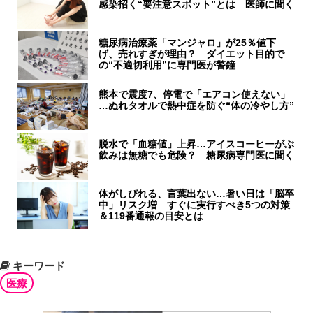
感染招く“要注意スポット”とは 医師に聞く
糖尿病治療薬「マンジャロ」が25％値下
げ、売れすぎが理由？ ダイエット目的で
の“不適切利用”に専門医が警鐘
熊本で震度7、停電で「エアコン使えない」
…ぬれタオルで熱中症を防ぐ“体の冷やし方”
脱水で「血糖値」上昇…アイスコーヒーがぶ
飲みは無糖でも危険？ 糖尿病専門医に聞く
体がしびれる、言葉出ない…暑い日は「脳卒
中」リスク増 すぐに実行すべき5つの対策
＆119番通報の目安とは
キーワード
医療