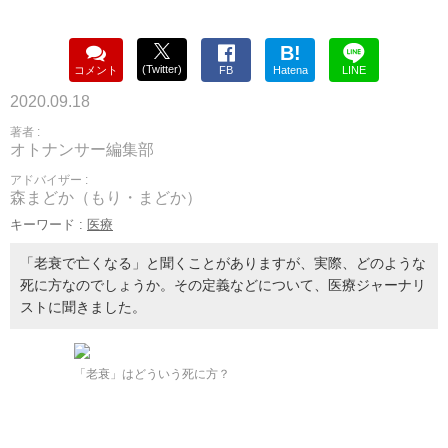
B!
(Twitter)
コメント
FB
Hatena
LINE
2020.09.18
著者 :
オトナンサー編集部
アドバイザー :
森まどか（もり・まどか）
キーワード :
医療
「老衰で亡くなる」と聞くことがありますが、実際、どのような
死に方なのでしょうか。その定義などについて、医療ジャーナリ
ストに聞きました。
「老衰」はどういう死に方？