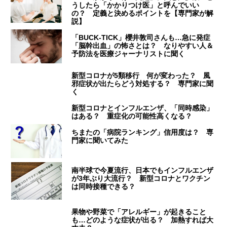
うしたら「かかりつけ医」と呼んでいい
の？ 定義と決めるポイントを【専門家が解
説】
「BUCK‐TICK」櫻井敦司さんも…急に発症
「脳幹出血」の怖さとは？ なりやすい人＆
予防法を医療ジャーナリストに聞く
新型コロナが5類移行 何が変わった？ 風
邪症状が出たらどう対処する？ 専門家に聞
く
新型コロナとインフルエンザ、「同時感染」
はある？ 重症化の可能性高くなる？
ちまたの「病院ランキング」信用度は？ 専
門家に聞いてみた
南半球で今夏流行、日本でもインフルエンザ
が3年ぶり大流行？ 新型コロナとワクチン
は同時接種できる？
果物や野菜で「アレルギー」が起きること
も…どのような症状が出る？ 加熱すれば大