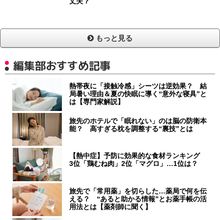
丈夫？
もっと見る
編集部おすすめ記事
熱帯夜に「接触冷感」シーツは逆効果？ 結
局暑い理由＆夏の快眠に導く“意外な寝具”と
は【専門家解説】
旅先のホテルで「眠れない」のは脳の防衛本
能？ 高すぎる枕を調整する“裏技”とは
【熱中症】予防に効果的な食材ランキング
3位「鶏むね肉」2位「マグロ」…1位は？
旅先で「常用薬」を切らした…薬局で何を伝
える？ “あると助かる情報”とお薬手帳の活
用法とは【薬剤師に聞く】