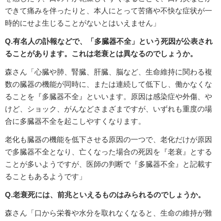
できて痛みを伴ったりと、本人にとって苦痛や不快な症状が一
時的にせよ生じることがないとはいえません」
Q.有名人の訃報などで、「多臓器不全」という死因が公表され
ることがあります。これは老衰とは異なるのでしょうか。
森さん「心臓や肺、腎臓、肝臓、脳など、生命維持に関わる複
数の臓器の機能が同時に、または連続して低下し、働かなくな
ることを『多臓器不全』といいます。原因は感染症や外傷、や
けど、ショック、がんなどさまざまですが、いずれも重度の場
合に多臓器不全を起こしやすくなります。
老化も臓器の機能を低下させる原因の一つで、老化だけが原因
で多臓器不全となり、亡くなった場合の死因を『老衰』とする
ことが多いようですが、医師の判断で『多臓器不全』と記載す
ることもあるようです」
Q.老衰死には、前兆といえるものはみられるのでしょうか。
森さん「口から栄養や水分を取れなくなると、生命の維持が難