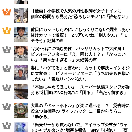
【漫画】小学校で人気の男性教師が女子トイレに…
個室の隙間から見えた“恐ろしいモノ”に「許せない」
前日にカットしたのに…“しっくりこない”男性→あか
抜けカットで激変！ 2.9万いいね「別人やん」「モ
テそう」絶賛の声
“おかっぱ”に悩む男性→バッサリカットで大変身！
ビフォーアフターに「え、同じ人！？」「かっこい
い」「爽やかすぎる～」大絶賛の声
妻に「ハゲてる」と言われ…カットで解決→イケオジ
に大変身！ ビフォーアフターに「うちの夫もお願い
したい」「若返りハンパない」
「本当にやめてほしい」 スーパー銭湯スタッフが訴
える“利用時のNG行為”に「困る」「当たり前すぎ」
大量の「ペットボトル」が楽に運べる！？ 災害時に
役立つ自衛隊の“ライフハック”に「目からうろこ」
「助かる」
「転売ヤーから買わないで」アイラップ公式が“ウォ
ッシャブルタンク”増産を報告 SNS「心強い」「落