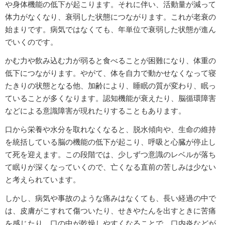
や身体機能の低下が起こります。それに伴い、活動量が減って
体力がなくなり、衰弱した状態につながります。これが老衰の
始まりです。病気ではなくても、年単位で衰弱した状態が進ん
でいくのです。
かむ力や飲み込む力が弱ると食べることが困難になり、体重の
低下につながります。やがて、体を自力で動かせなくなって寝
たきりの状態となる他、加齢により、睡眠の質が変わり、眠っ
ていることが多くなります。認知機能が衰えたり、脳循環障害
などによる意識障害が現れたりすることもあります。
口から栄養や水分を取れなくなると、脱水傾向や、生命の維持
を統括している脳の機能の低下が起こり、呼吸と心臓が停止し
て死を迎えます。この段階では、少しずつ意識のレベルが落ち
て眠りが深くなっていくので、亡くなる直前の苦しみは少ない
と考えられています。
しかし、病気や事故のような痛みはなくても、長い経過の中で
は、皮膚がこすれて傷ついたり、せきやたんを出すときに苦痛
を感じたり、口の中が乾燥しやすくなることで、口内炎などが