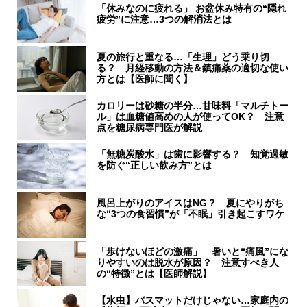
「休みなのに疲れる」 お盆休み特有の“隠れ
疲労”に注意…3つの解消法とは
夏の旅行と重なる…「生理」どう乗り切
る？ 月経移動の方法＆鎮痛薬の適切な使い
方とは【医師に聞く】
カロリーは砂糖の半分…甘味料「マルチトー
ル」は血糖値高めの人が使ってOK？ 注意
点を糖尿病専門医が解説
「無糖炭酸水」は歯に影響する？ 知覚過敏
を防ぐ“正しい飲み方”とは
風呂上がりのアイスはNG？ 夏にやりがち
な“3つの食習慣”が「不眠」引き起こすワケ
「歩けないほどの激痛」 暑いと“痛風”にな
りやすいのは脱水が原因？ 注意すべき人
の“特徴”とは【医師解説】
【水虫】バスマットだけじゃない…家庭内の