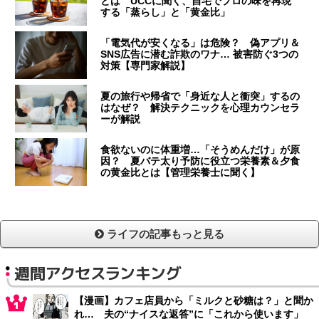
とは UCCに聞く、自宅でプロの味を再現
する「蒸らし」と「黄金比」
「電気代が安くなる」は危険？ 偽アプリ＆
SNS広告に潜む詐欺のワナ… 被害防ぐ3つの
対策【専門家解説】
夏の旅行や帰省で「身近な人と衝突」するの
はなぜ？ 解決テクニックを心理カウンセラ
ーが解説
食欲ないのに体重増…「そうめんだけ」が原
因？ 夏バテ太り予防に役立つ栄養素＆夕食
の黄金比とは【管理栄養士に聞く】
ライフの記事もっと見る
週間アクセスランキング
【漫画】カフェ店員から「ミルクと砂糖は？」と聞か
れ… 夫の“ナイスな返答”に「これから使います」