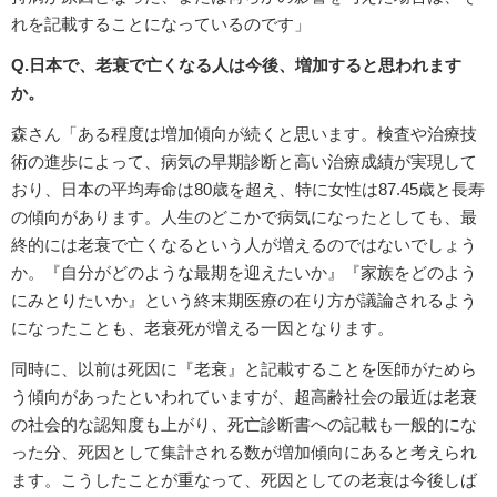
れを記載することになっているのです」
Q.日本で、老衰で亡くなる人は今後、増加すると思われます
か。
森さん「ある程度は増加傾向が続くと思います。検査や治療技
術の進歩によって、病気の早期診断と高い治療成績が実現して
おり、日本の平均寿命は80歳を超え、特に女性は87.45歳と長寿
の傾向があります。人生のどこかで病気になったとしても、最
終的には老衰で亡くなるという人が増えるのではないでしょう
か。『自分がどのような最期を迎えたいか』『家族をどのよう
にみとりたいか』という終末期医療の在り方が議論されるよう
になったことも、老衰死が増える一因となります。
同時に、以前は死因に『老衰』と記載することを医師がためら
う傾向があったといわれていますが、超高齢社会の最近は老衰
の社会的な認知度も上がり、死亡診断書への記載も一般的にな
った分、死因として集計される数が増加傾向にあると考えられ
ます。こうしたことが重なって、死因としての老衰は今後しば