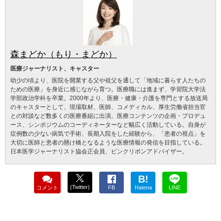
森まどか（もり・まどか）
医療ジャーナリスト、キャスター
幼少の頃より、医院を開業する父や祖父を通して「地域に暮らす人たちの
ための医療」を身近に感じながら育つ。医療職には進まず、学習院大学法
学部政治学科を卒業。2000年より、医療・健康・介護を専門とする放送局
のキャスターとして、現場取材、医師、コメディカル、厚生労働省担当官
との対談など数多くの医療番組に出演。医療コンテンツの企画・プロデュ
ース、シンポジウムのコーディネーターなど幅広く活動している。自身が
症例数の少ない病気で手術、長期入院をした経験から、「患者の視点」を
大切に医師と患者の懸け橋となるような医療情報の発信を目指している。
日本医学ジャーナリスト協会正会員、ピンクリボンアドバイザー。
B!
(Twitter)
コメント
FB
Hatena
LINE