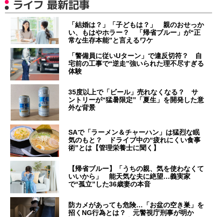
ライフ 最新記事
「結婚は？」「子どもは？」 親のおせっか
い、もはやホラー？ 「帰省ブルー」が“正
常な生存本能”と言えるワケ
「警備員に従いUターン」で違反切符？ 自
宅前の工事で“逆走”強いられた理不尽すぎる
体験
35度以上で「ビール」売れなくなる？ サ
ントリーが“猛暑限定”「夏生」を開発した意
外な背景
SAで「ラーメン＆チャーハン」は猛烈な眠
気のもと？ ドライブ中の“疲れにくい食事
術”とは【管理栄養士に聞く】
【帰省ブルー】「うちの親、気を使わなくて
いいから」 能天気な夫に絶望…義実家
で“孤立”した36歳妻の本音
防カメがあっても危険…「お盆の空き巣」を
招くNG行為とは？ 元警視庁刑事が明か