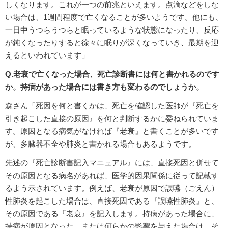
しくなります。これが一つの前兆といえます。点滴などをしな
い場合は、1週間程度で亡くなることが多いようです。他にも、
一日中うつらうつらと眠っているような状態になったり、反応
が鈍くなったりすると徐々に眠りが深くなっていき、最期を迎
えるといわれています」
Q.老衰で亡くなった場合、死亡診断書には何と書かれるのです
か。持病があった場合には書き方も変わるのでしょうか。
森さん「死因を何と書くかは、死亡を確認した医師が『死亡を
引き起こした直接の原因』を何と判断するかに委ねられていま
す。原因となる病気がなければ『老衰』と書くことが多いです
が、多臓器不全や肺炎と書かれる場合もあるようです。
先述の『死亡診断書記入マニュアル』には、直接死因と併せて
その原因となる病名があれば、医学的因果関係に従って記載す
るよう示されています。例えば、老衰が原因で誤嚥（ごえん）
性肺炎を起こした場合は、直接死因である『誤嚥性肺炎』と、
その原因である『老衰』を記入します。持病があった場合に、
持病が原因となった、または何らかの影響を与えた場合は、そ