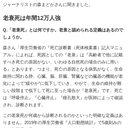
ジャーナリストの森まどかさんに聞きました。
老衰死は年間12万人強
Q.「老衰死」とは何ですか。老衰と認められる定義はあるので
しょうか。
森さん「厚生労働省の『死亡診断書（死体検案書）記入マニュ
アル』によれば、死因としての『老衰』は『高齢者で他に記載
すべき死亡の原因がない、いわゆる自然死の場合のみに用い
る』とあります。つまり、死亡の原因となる病気がなく、生命
維持に関わる肺、心臓、脳、肝臓、腎臓などの臓器の機能が老
化によって“緩やか”に低下していき、やがて、生命の維持が難
しい段階まで低下して死に至った場合が『老衰死』です。死亡
は『呼吸停止』『心臓停止』『瞳孔散大』が医師によって確認
され、診断されます。
この老衰死が何歳から診断されるのかといった明確な定義はあ
りません。2019年の厚生労働省『人口動態統計』で5歳刻みの