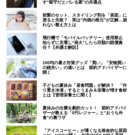
す“留守だとバレる家”の共通点
前髪のセット、スタイリング剤を「表面」に
塗ると失敗？ 実は“内側の根元”が正解…崩
れない整え方とは
飛行機で「モバイルバッテリー」使用禁止
知らずに充電し“発火”したら巨額の賠償責
任？【弁護士解説】
100均の暑さ対策グッズ「買い」「安物買い
の銭失い」の違いとは 節約アドバイザーに
聞く
子どもの夏休み「昼食問題」が解決？ 「作
り置き冷凍」するとうまみ＆栄養が増す食材
とは【管理栄養士に聞く】
夏休みの出費を劇的カット！ 節約アドバイ
ザーが教える「0円レジャー」と“おうち外
食”の裏ワザ
「アイスコーヒー」が薄くなる致命的な原因