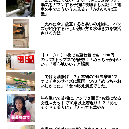
「まだ寝たくない…」ポールにしがみつき、
眠気をガマンする子猫に視聴者もん絶！「電
車の中でこういう人見る」「かわいいは正
義」
「ぬれた傘」放置すると臭いの原因に ハン
ズが紹介する正しい洗い方＆水弾き力を復活
させる方法
【ユニクロ】1枚でも重ね着でも…990円
の“バズトップス”が優秀！「めっちゃかわい
い」「着心地いい」と話題
「でけぇ油揚げ！？」本物の“45％増量”フ
ァミチキのサイズに驚愕 SNS「めっちゃお
いしかった」「食べ応え満点でした」
年を重ねて貧相に…“シワ＆面長”も気になる
女性→カットで10歳以上若返り！？「めち
ゃくちゃ美人に」「とっても華やか」