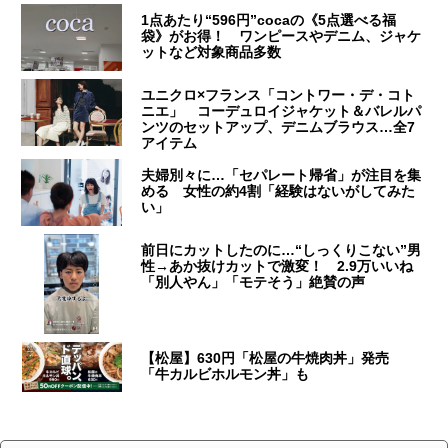
1点あたり“596円”cocaの《5点選べる福
袋》がお得！ ワンピースやデニム、ジャケ
ットなど対象商品多数
ユニクロ×フランス「コントワー・デ・コト
ニエ」 コーデュロイジャケット＆バレルパ
ンツのセットアップ、デニムブラウス…全7
アイテム
夫婦別々に…「セパレート帰省」が注目を集
める 女性の約4割「経験はないがしてみた
い」
前日にカットしたのに…“しっくりこない”男
性→あか抜けカットで激変！ 2.9万いいね
「別人やん」「モテそう」絶賛の声
【松屋】630円「松屋の牛焼肉丼」発売
「牛カルビホルモン丼」も