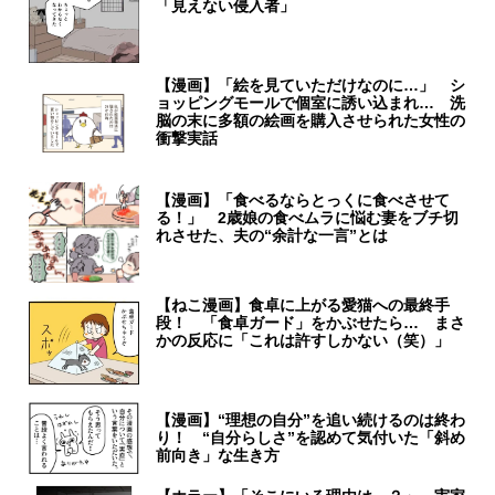
「見えない侵入者」
【漫画】「絵を見ていただけなのに…」 シ
ョッピングモールで個室に誘い込まれ… 洗
脳の末に多額の絵画を購入させられた女性の
衝撃実話
【漫画】「食べるならとっくに食べさせて
る！」 2歳娘の食べムラに悩む妻をブチ切
れさせた、夫の“余計な一言”とは
【ねこ漫画】食卓に上がる愛猫への最終手
段！ 「食卓ガード」をかぶせたら… まさ
かの反応に「これは許すしかない（笑）」
【漫画】“理想の自分”を追い続けるのは終わ
り！ “自分らしさ”を認めて気付いた「斜め
前向き」な生き方