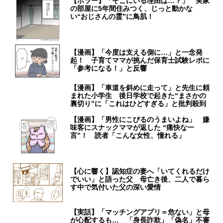
【ホラー】「そこにいる理由は…？」 実家
の部屋に5年間住みつく、じっと動かな
い“おじさんの霊”に鳥肌！
【漫画】「今度は支える側に…」と一念発
起！ 子育てママが挑んだ保育士試験レポに
「参考になる！」と反響
【漫画】「車道を斜めに走って」と先生に頼
まれた小学生 後日学校で起きた“まさかの
裏切り”に「これはひどすぎる」と批判殺到
【漫画】「男性にこびるのうまいよね」 嫌
味客にスナックママが返した “痛快な一
言”！ 読者「こんな女性、憧れる」
【心に響く】認知症の妻へ「いてくれるだけ
でいい」と語った父 母亡き後、二人で暮ら
す中で気付いた父の深い愛情
【実話】「マッチングアプリ＝危ない」と母
が心配するも… 「身長詐欺」「偽名」不審