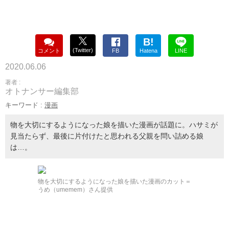
B!
(Twitter)
コメント
FB
Hatena
LINE
2020.06.06
著者 :
オトナンサー編集部
キーワード :
漫画
物を大切にするようになった娘を描いた漫画が話題に。ハサミが
見当たらず、最後に片付けたと思われる父親を問い詰める娘
は…。
物を大切にするようになった娘を描いた漫画のカット＝
うめ（umemem）さん提供