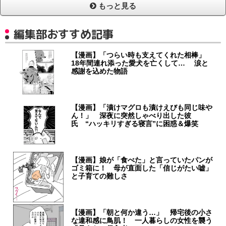
もっと見る
編集部おすすめ記事
【漫画】「つらい時も支えてくれた相棒」
18年間連れ添った愛犬を亡くして… 涙と
感謝を込めた物語
【漫画】「漬けマグロも漬けえびも同じ味や
ん！」 深夜に突然しゃべり出した彼
氏 “ハッキリすぎる寝言”に困惑＆爆笑
【漫画】娘が「食べた」と言っていたパンが
ゴミ箱に！ 母が直面した「信じがたい嘘」
と子育ての難しさ
【漫画】「朝と何か違う…」 帰宅後の小さ
な違和感に鳥肌！ 一人暮らしの女性を襲う