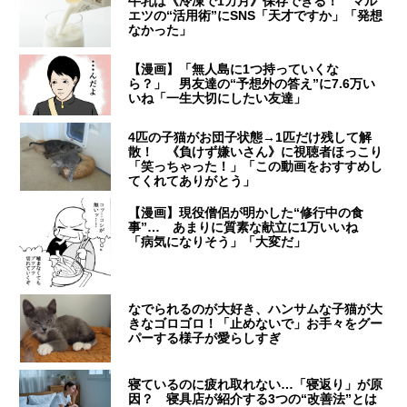
牛乳は《冷凍で1カ月》保存できる！ マル
エツの“活用術”にSNS「天才ですか」「発想
なかった」
【漫画】「無人島に1つ持っていくな
ら？」 男友達の“予想外の答え”に7.6万い
いね「一生大切にしたい友達」
4匹の子猫がお団子状態→1匹だけ残して解
散！ 《負けず嫌いさん》に視聴者ほっこり
「笑っちゃった！」「この動画をおすすめし
てくれてありがとう」
【漫画】現役僧侶が明かした“修行中の食
事”… あまりに質素な献立に1万いいね
「病気になりそう」「大変だ」
なでられるのが大好き、ハンサムな子猫が大
きなゴロゴロ！「止めないで」お手々をグー
パーする様子が愛らしすぎ
寝ているのに疲れ取れない…「寝返り」が原
因？ 寝具店が紹介する3つの“改善法”とは