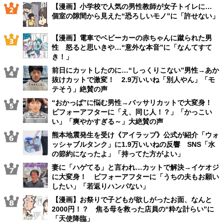
【漫画】小学校で人気の男性教師が女子トイレに…
個室の隙間から見えた“恐ろしいモノ”に「許せない」
【漫画】電車でベビーカーの赤ちゃんに蹴られた男
性 怒ると思いきや…“意外な本音”に「なんてすて
き！」
前日にカットしたのに…“しっくりこない”男性→あか
抜けカットで激変！ 2.9万いいね「別人やん」「モ
テそう」絶賛の声
“おかっぱ”に悩む男性→バッサリカットで大変身！
ビフォーアフターに「え、同じ人！？」「かっこい
い」「爽やかすぎる～」大絶賛の声
熊本地震発生を受け《アイラップ》公式が紹介「ウォ
ッシャブルタンク」に1.9万いいねの反響 SNS「水
の節約になったよ」「持ってた方がよい」
妻に「ハゲてる」と言われ…カットで解決→イケオジ
に大変身！ ビフォーアフターに「うちの夫もお願い
したい」「若返りハンパない」
【漫画】お祭りで子どもが欲しがったお面、なんと
2000円！？ 焦る母を救った店員の“粋な計らい”に
「天使降臨」