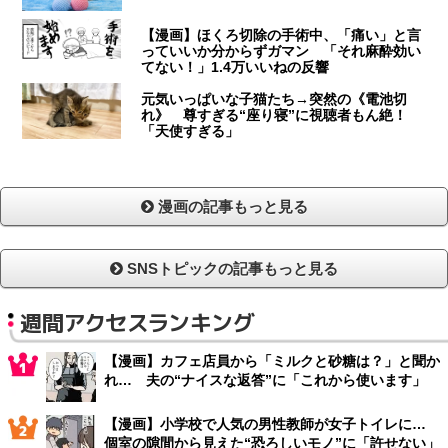
【漫画】ほくろ切除の手術中、「痛い」と言
っていいか分からずガマン 「それ麻酔効い
てない！」1.4万いいねの反響
元気いっぱいな子猫たち→突然の《電池切
れ》 尊すぎる“座り寝”に視聴者もん絶！
「天使すぎる」
漫画の記事もっと見る
SNSトピックの記事もっと見る
週間アクセスランキング
【漫画】カフェ店員から「ミルクと砂糖は？」と聞か
れ… 夫の“ナイスな返答”に「これから使います」
【漫画】小学校で人気の男性教師が女子トイレに…
個室の隙間から見えた“恐ろしいモノ”に「許せない」