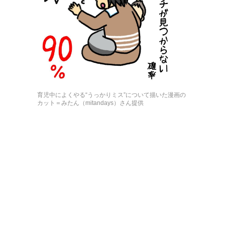
育児中によくやる“うっかりミス”について描いた漫画の
カット＝みたん（mitandays）さん提供