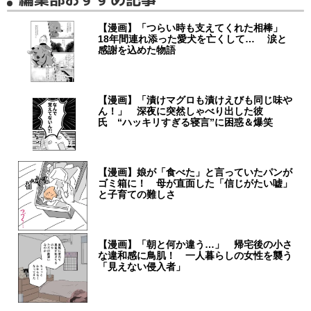
【漫画】「つらい時も支えてくれた相棒」
18年間連れ添った愛犬を亡くして… 涙と
感謝を込めた物語
【漫画】「漬けマグロも漬けえびも同じ味や
ん！」 深夜に突然しゃべり出した彼
氏 “ハッキリすぎる寝言”に困惑＆爆笑
【漫画】娘が「食べた」と言っていたパンが
ゴミ箱に！ 母が直面した「信じがたい嘘」
と子育ての難しさ
【漫画】「朝と何か違う…」 帰宅後の小さ
な違和感に鳥肌！ 一人暮らしの女性を襲う
「見えない侵入者」