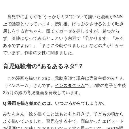
育児中によくやる“うっかりミス”について描いた漫画がSNS
上で話題となっています。授乳後、げっぷをさせるとよく吐き
戻しをする赤ちゃん。慌ててガーゼを探しますが、見つから
ず、冷静になってみると…という内容で「分かります」「ある
あるですよね！」「まさに今朝やりました」などの声が上がっ
ています。作者の女性に聞きました。
育児経験者の“あるあるネタ”？
この漫画を描いたのは、元助産師で現在は専業主婦のみたん
（ペンネーム）さんです。
インスタグラム
で、2歳の息子と生後
2カ月の娘の育児漫画を発表しています。
Q.漫画を描き始めたのは、いつごろからでしょうか。
みたんさん「絵を描くことはもともと好きで、子どもの頃から
よく描いていました。育児をする中で、面白かったエピソード
を漫画にして残しておきたいなーと常々思っていて、iPadを購