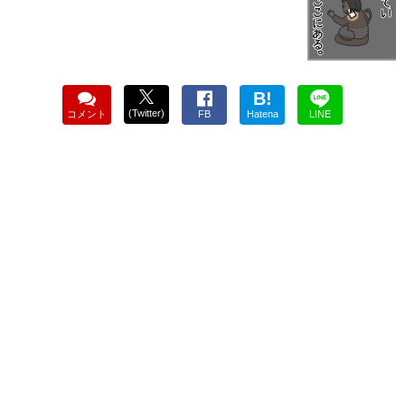
B!
(Twitter)
コメント
FB
Hatena
LINE