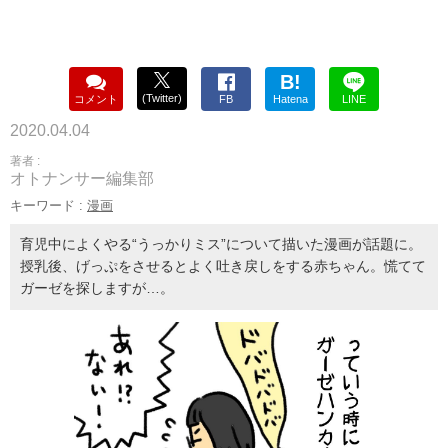
B!
(Twitter)
コメント
FB
Hatena
LINE
2020.04.04
著者 :
オトナンサー編集部
キーワード :
漫画
育児中によくやる“うっかりミス”について描いた漫画が話題に。
授乳後、げっぷをさせるとよく吐き戻しをする赤ちゃん。慌てて
ガーゼを探しますが…。