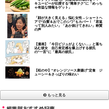
キユーピーが伝授する“簡単テク”に「めっち
ゃ有益な情報をゲット」
「顔が大きく見える」悩む女性→ショートヘ
アで“白髪＆おでこのシワ”もカバー！「若返
って別人みたい」「あか抜けてきれい」称賛
の声
【漫画】「今日ビジュがよくない…」と落ち
込む彼女 自己肯定感を爆上げする彼氏
の“一言”に「最高の彼氏」
【松のや】“オレンジソース唐揚げ”定食 ジ
ューシー＆さっぱりの味わい
もっと見る
編集部おすすめ記事