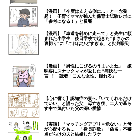
【漫画】「今度は支える側に…」と一念発
起！ 子育てママが挑んだ保育士試験レポに
「参考になる！」と反響
【漫画】「車道を斜めに走って」と先生に頼
まれた小学生 後日学校で起きた“まさかの
裏切り”に「これはひどすぎる」と批判殺到
【漫画】「男性にこびるのうまいよね」 嫌
味客にスナックママが返した “痛快な一
言”！ 読者「こんな女性、憧れる」
【心に響く】認知症の妻へ「いてくれるだけ
でいい」と語った父 母亡き後、二人で暮ら
す中で気付いた父の深い愛情
【実話】「マッチングアプリ＝危ない」と母
が心配するも… 「身長詐欺」「偽名」不審
点だらけの夫と結婚したワケ