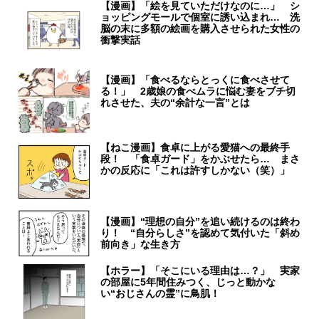
【漫画】「絵を見ていただけなのに…」 シ
ョッピングモールで個室に誘い込まれ… 洗
脳の末に多額の絵画を購入させられた女性の
衝撃実話
【漫画】「食べるならとっくに食べさせて
る！」 2歳娘の食べムラに悩む妻をブチ切
れさせた、夫の“余計な一言”とは
【ねこ漫画】食卓に上がる愛猫への最終手
段！ 「食卓ガード」をかぶせたら… まさ
かの反応に「これは許すしかない（笑）」
【漫画】“理想の自分”を追い続けるのは終わ
り！ “自分らしさ”を認めて気付いた「斜め
前向き」な生き方
【ホラー】「そこにいる理由は…？」 実家
の部屋に5年間住みつく、じっと動かな
い“おじさんの霊”に鳥肌！