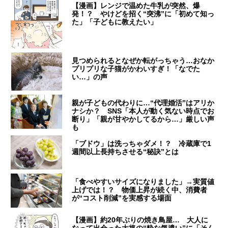
【漫画】レンジで温めた牛乳が突然、爆
発！？ やけどを招く“突沸”に「初めて知っ
た」「子どもに教えたい」
見つめられるとなぜか転がっちゃう…おなか
プリプリな子猫がかわいすぎ！「なでた
い…」の声
親が子どもの代わりに…“代理婚活”はアリか
ナシか？ SNS「本人が動く気ない時点でお
断り」「親が甘やかしてるから…」厳しい声
も
「ブドウ」は洗っちゃダメ！？ 冷蔵庫で1
週間以上長持ちさせる“秘訣”とは
「食べやすいサイズになりました」→実質値
上げでは！？ 物価上昇が続く中、消費者
が“コスト削減”を実感する場面
【漫画】約20年ぶりの焼き鳥屋… 大人に