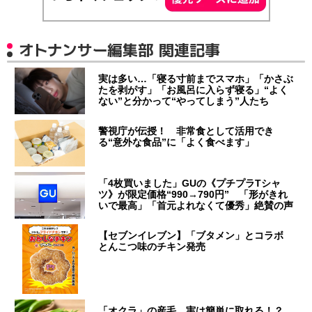
オトナンサー編集部 関連記事
実は多い…「寝る寸前までスマホ」「かさぶ
たを剥がす」「お風呂に入らず寝る」“よく
ない”と分かって“やってしまう”人たち
警視庁が伝授！ 非常食として活用でき
る“意外な食品”に「よく食べます」
「4枚買いました」GUの《プチプラTシャ
ツ》が限定価格“990→790円” 「形がきれ
いで最高」「首元よれなくて優秀」絶賛の声
【セブンイレブン】「ブタメン」とコラボ
とんこつ味のチキン発売
「オクラ」の産毛、実は簡単に取れる！？