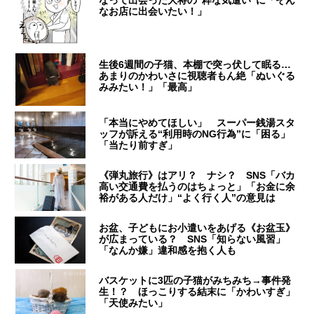
なって出会った大将の“粋な気遣い”に「そん
なお店に出会いたい！」
生後6週間の子猫、本棚で突っ伏して眠る…
あまりのかわいさに視聴者もん絶「ぬいぐる
みみたい！」「最高」
「本当にやめてほしい」 スーパー銭湯スタ
ッフが訴える“利用時のNG行為”に「困る」
「当たり前すぎ」
《弾丸旅行》はアリ？ ナシ？ SNS「バカ
高い交通費を払うのはちょっと」「お金に余
裕がある人だけ」“よく行く人”の意見は
お盆、子どもにお小遣いをあげる《お盆玉》
が広まっている？ SNS「知らない風習」
「なんか嫌」違和感を抱く人も
バスケットに3匹の子猫がみちみち→事件発
生！？ ほっこりする結末に「かわいすぎ」
「天使みたい」