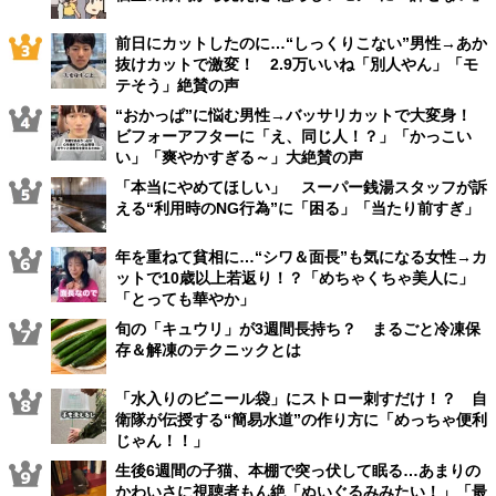
前日にカットしたのに…“しっくりこない”男性→あか
抜けカットで激変！ 2.9万いいね「別人やん」「モ
テそう」絶賛の声
“おかっぱ”に悩む男性→バッサリカットで大変身！
ビフォーアフターに「え、同じ人！？」「かっこい
い」「爽やかすぎる～」大絶賛の声
「本当にやめてほしい」 スーパー銭湯スタッフが訴
える“利用時のNG行為”に「困る」「当たり前すぎ」
年を重ねて貧相に…“シワ＆面長”も気になる女性→カ
ットで10歳以上若返り！？「めちゃくちゃ美人に」
「とっても華やか」
旬の「キュウリ」が3週間長持ち？ まるごと冷凍保
存＆解凍のテクニックとは
「水入りのビニール袋」にストロー刺すだけ！？ 自
衛隊が伝授する“簡易水道”の作り方に「めっちゃ便利
じゃん！！」
生後6週間の子猫、本棚で突っ伏して眠る…あまりの
かわいさに視聴者もん絶「ぬいぐるみみたい！」「最