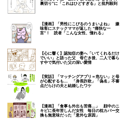
裏切り”に「これはひどすぎる」と批判殺到
【漫画】「男性にこびるのうまいよね」 嫌
味客にスナックママが返した “痛快な一
言”！ 読者「こんな女性、憧れる」
【心に響く】認知症の妻へ「いてくれるだけ
でいい」と語った父 母亡き後、二人で暮ら
す中で気付いた父の深い愛情
【実話】「マッチングアプリ＝危ない」と母
が心配するも… 「身長詐欺」「偽名」不審
点だらけの夫と結婚したワケ
【漫画】「食事も外出も苦痛…」 顔中のニ
キビに長年苦しんだ女性 毎日の枕カバー交
換も無意味だった「意外な原因」