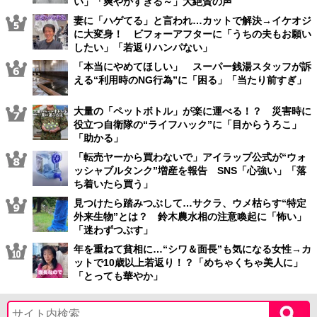
い」「爽やかすぎる～」大絶賛の声
妻に「ハゲてる」と言われ…カットで解決→イケオジ
に大変身！ ビフォーアフターに「うちの夫もお願い
したい」「若返りハンパない」
「本当にやめてほしい」 スーパー銭湯スタッフが訴
える“利用時のNG行為”に「困る」「当たり前すぎ」
大量の「ペットボトル」が楽に運べる！？ 災害時に
役立つ自衛隊の“ライフハック”に「目からうろこ」
「助かる」
「転売ヤーから買わないで」アイラップ公式が“ウォ
ッシャブルタンク”増産を報告 SNS「心強い」「落
ち着いたら買う」
見つけたら踏みつぶして…サクラ、ウメ枯らす“特定
外来生物”とは？ 鈴木農水相の注意喚起に「怖い」
「迷わずつぶす」
年を重ねて貧相に…“シワ＆面長”も気になる女性→カ
ットで10歳以上若返り！？「めちゃくちゃ美人に」
「とっても華やか」