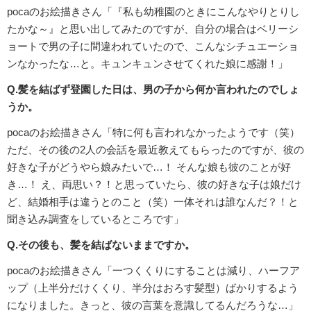
pocaのお絵描きさん「『私も幼稚園のときにこんなやりとりし
たかな～』と思い出してみたのですが、自分の場合はベリーシ
ョートで男の子に間違われていたので、こんなシチュエーショ
ンなかったな…と。キュンキュンさせてくれた娘に感謝！」
Q.髪を結ばず登園した日は、男の子から何か言われたのでしょ
うか。
pocaのお絵描きさん「特に何も言われなかったようです（笑）
ただ、その後の2人の会話を最近教えてもらったのですが、彼の
好きな子がどうやら娘みたいで…！ そんな娘も彼のことが好
き…！ え、両思い？！と思っていたら、彼の好きな子は娘だけ
ど、結婚相手は違うとのこと（笑）一体それは誰なんだ？！と
聞き込み調査をしているところです」
Q.その後も、髪を結ばないままですか。
pocaのお絵描きさん「一つくくりにすることは減り、ハーフア
ップ（上半分だけくくり、半分はおろす髪型）ばかりするよう
になりました。きっと、彼の言葉を意識してるんだろうな…」