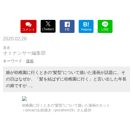
B!
(Twitter)
コメント
FB
Hatena
LINE
2020.02.26
著者 :
オトナンサー編集部
キーワード :
漫画
娘が幼稚園に行くときの“髪型”について描いた漫画が話題に。そ
の日はなぜか、「髪を結ばずに幼稚園に行く」と言い出した年長
の娘ですが…。
幼稚園に行くときの“髪型”について描いた漫画のカット
＝pocaのお絵描き（pocahon19）さん提供