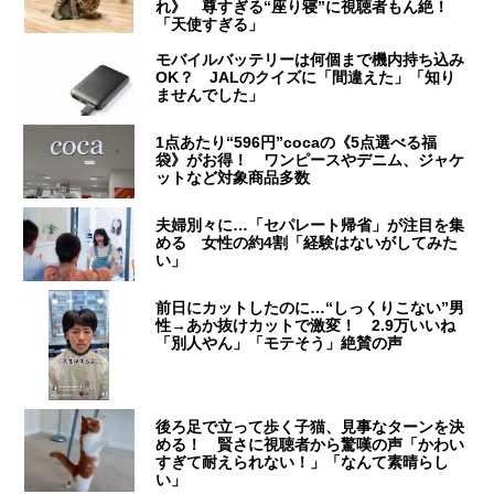
れ》 尊すぎる“座り寝”に視聴者もん絶！
「天使すぎる」
モバイルバッテリーは何個まで機内持ち込み
OK？ JALのクイズに「間違えた」「知り
ませんでした」
1点あたり“596円”cocaの《5点選べる福
袋》がお得！ ワンピースやデニム、ジャケ
ットなど対象商品多数
夫婦別々に…「セパレート帰省」が注目を集
める 女性の約4割「経験はないがしてみた
い」
前日にカットしたのに…“しっくりこない”男
性→あか抜けカットで激変！ 2.9万いいね
「別人やん」「モテそう」絶賛の声
後ろ足で立って歩く子猫、見事なターンを決
める！ 賢さに視聴者から驚嘆の声「かわい
すぎて耐えられない！」「なんて素晴らし
い」