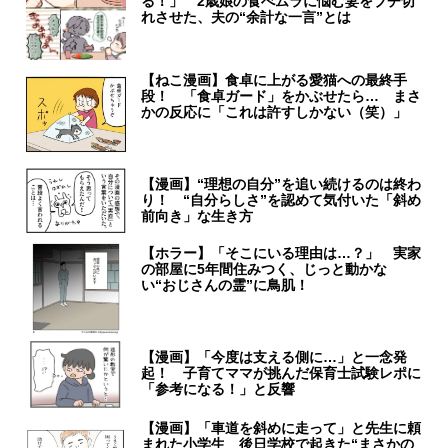
る！」 2歳娘の食べムラに悩む妻をブチ切
れさせた、夫の“余計な一言”とは
【ねこ漫画】食卓に上がる愛猫への最終手
段！ 「食卓ガード」をかぶせたら… まさ
かの反応に「これは許すしかない（笑）」
【漫画】“理想の自分”を追い続けるのは終わ
り！ “自分らしさ”を認めて気付いた「斜め
前向き」な生き方
【ホラー】「そこにいる理由は…？」 実家
の部屋に5年間住みつく、じっと動かな
い“おじさんの霊”に鳥肌！
【漫画】「今度は支える側に…」と一念発
起！ 子育てママが挑んだ保育士試験レポに
「参考になる！」と反響
【漫画】「車道を斜めに走って」と先生に頼
まれた小学生 後日学校で起きた“まさかの