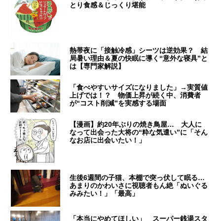
とり食感＆じっくり堪能
熱帯夜に「接触冷感」シーツは逆効果？ 結
局暑い理由＆夏の快眠に導く“意外な寝具”と
は【専門家解説】
「食べやすいサイズになりました」→実質値
上げでは！？ 物価上昇が続く中、消費者
が“コスト削減”を実感する場面
【漫画】約20年ぶりの焼き鳥屋… 大人に
なって出会った大将の“粋な気遣い”に「そん
なお店に出会いたい！」
生後6週間の子猫、本棚で突っ伏して眠る…
あまりのかわいさに視聴者もん絶「ぬいぐる
みみたい！」「最高」
「本当にやめてほしい」 スーパー銭湯スタ