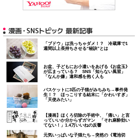
漫画・SNSトピック 最新記事
「ブドウ」は洗っちゃダメ！？ 冷蔵庫で1
週間以上長持ちさせる“秘訣”とは
お盆、子どもにお小遣いをあげる《お盆玉》
が広まっている？ SNS「知らない風習」
「なんか嫌」違和感を抱く人も
バスケットに3匹の子猫がみちみち→事件発
生！？ ほっこりする結末に「かわいすぎ」
「天使みたい」
【漫画】ほくろ切除の手術中、「痛い」と言
っていいか分からずガマン 「それ麻酔効い
てない！」1.4万いいねの反響
元気いっぱいな子猫たち→突然の《電池切