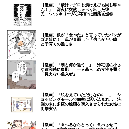
【漫画】「漬けマグロも漬けえびも同じ味や
ん！」 深夜に突然しゃべり出した彼
氏 “ハッキリすぎる寝言”に困惑＆爆笑
【漫画】娘が「食べた」と言っていたパンが
ゴミ箱に！ 母が直面した「信じがたい嘘」
と子育ての難しさ
【漫画】「朝と何か違う…」 帰宅後の小さ
な違和感に鳥肌！ 一人暮らしの女性を襲う
「見えない侵入者」
【漫画】「絵を見ていただけなのに…」 シ
ョッピングモールで個室に誘い込まれ… 洗
脳の末に多額の絵画を購入させられた女性の
衝撃実話
【漫画】「食べるならとっくに食べさせて