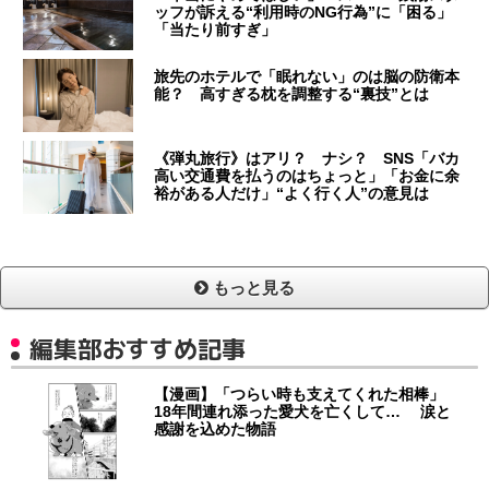
ッフが訴える“利用時のNG行為”に「困る」
「当たり前すぎ」
旅先のホテルで「眠れない」のは脳の防衛本
能？ 高すぎる枕を調整する“裏技”とは
《弾丸旅行》はアリ？ ナシ？ SNS「バカ
高い交通費を払うのはちょっと」「お金に余
裕がある人だけ」“よく行く人”の意見は
もっと見る
編集部おすすめ記事
【漫画】「つらい時も支えてくれた相棒」
18年間連れ添った愛犬を亡くして… 涙と
感謝を込めた物語