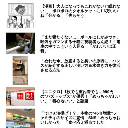
【漫画】大人になってもこれがないと眠れな
い… ボロボロのタオルケットに1.6万いい
ね「分かる」「夫もそう」
「まだ寝たくない…」ポールにしがみつき、
眠気をガマンする子猫に視聴者もん絶！「電
車の中でこういう人見る」「かわいいは正
義」
「ぬれた傘」放置すると臭いの原因に ハン
ズが紹介する正しい洗い方＆水弾き力を復活
させる方法
【ユニクロ】1枚でも重ね着でも…990円
の“バズトップス”が優秀！「めっちゃかわい
い」「着心地いい」と話題
「でけぇ油揚げ！？」本物の“45％増量”フ
ァミチキのサイズに驚愕 SNS「めっちゃお
いしかった」「食べ応え満点でした」