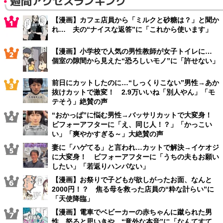
週間アクセスランキング
【漫画】カフェ店員から「ミルクと砂糖は？」と聞か
れ… 夫の“ナイスな返答”に「これから使います」
【漫画】小学校で人気の男性教師が女子トイレに…
個室の隙間から見えた“恐ろしいモノ”に「許せない」
前日にカットしたのに…“しっくりこない”男性→あか
抜けカットで激変！ 2.9万いいね「別人やん」「モ
テそう」絶賛の声
“おかっぱ”に悩む男性→バッサリカットで大変身！
ビフォーアフターに「え、同じ人！？」「かっこい
い」「爽やかすぎる～」大絶賛の声
妻に「ハゲてる」と言われ…カットで解決→イケオジ
に大変身！ ビフォーアフターに「うちの夫もお願い
したい」「若返りハンパない」
【漫画】お祭りで子どもが欲しがったお面、なんと
2000円！？ 焦る母を救った店員の“粋な計らい”に
「天使降臨」
【漫画】電車でベビーカーの赤ちゃんに蹴られた男
性 怒ると思いきや…“意外な本音”に「なんてすて