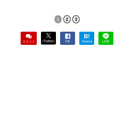
1
2
3
B!
(Twitter)
コメント
FB
Hatena
LINE