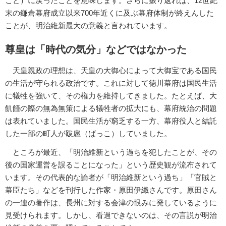
こと）に戻ったことを意味します。さらに振り返れば、12世紀
末の鎌倉幕府成立以来700年近くに及ぶ幕府体制が終えんした
ことが、明治維新最大の意義と言われています。
尊皇は「時代の気分」などではなかった
天皇親政の理想は、天皇の大御心によって大御宝である国民
の生活が守られる政治です。これに対して徳川幕府は国民生活
に犠牲を強いて、その権力を維持してきました。たとえば、大
飢饉の際の無為無策による犠牲者の拡大にも、幕府統治の問題
は表れていました。国民生活が窮乏する一方、幕府役人と結託
した一部の町人が跋扈（ばっこ）していました。
ところが最近、「明治維新という過ちを犯したことが、その
後の国家運営を誤ることになった」という歴史観が流布されて
います。その代表的な論者が「明治維新という過ち」「官賊と
幕臣たち」などを刊行した作家・原田伊織さんです。原田さん
の一連の著作は、長州に対する会津の恨みに発しているように
見受けられます。しかし、看過できないのは、その言説が明治