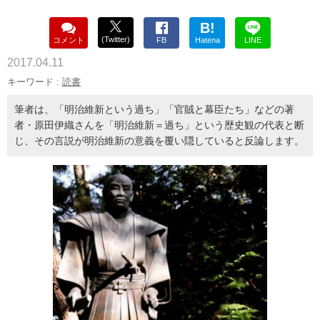
B!
(Twitter)
コメント
FB
Hatena
LINE
2017.04.11
キーワード :
読書
筆者は、「明治維新という過ち」「官賊と幕臣たち」などの著
者・原田伊織さんを「明治維新＝過ち」という歴史観の代表と断
じ、その言説が明治維新の意義を覆い隠していると反論します。