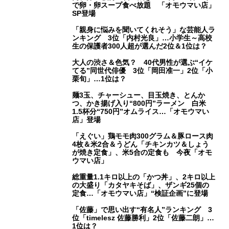
で卵・卵スープ食べ放題 「オモウマい店」
SP登場
「親身に悩みを聞いてくれそう」な芸能人ラ
ンキング 3位「内村光良」…小学生～高校
生の保護者300人超が選んだ2位＆1位は？
大人の渋さ＆色気？ 40代男性が選ぶ“イケ
てる”同世代俳優 3位「岡田准一」2位「小
栗旬」…1位は？
麺3玉、チャーシュー、目玉焼き、とんか
つ、かき揚げ入り“800円”ラーメン 白米
1.5杯分“750円”オムライス…「オモウマい
店」登場
「えぐい」鶏モモ肉300グラム＆豚ロース肉
4枚＆米2合＆うどん「チキンカツ＆しょう
が焼き定食」、米5合の定食も 今夜「オモ
ウマい店」
総重量1.1キロ以上の「かつ丼」、2キロ以上
の大盛り「カタヤキそば」、ザンギ25個の
定食…「オモウマい店」“検証企画”に登場
「佐藤」で思い出す“有名人”ランキング 3
位「timelesz 佐藤勝利」2位「佐藤二朗」…
1位は？