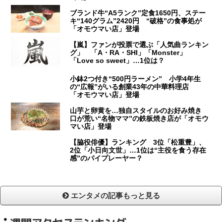
ブランド牛“A5ランク”定食1650円、ステー
キ“140グラム”2420円 “破格”の食事処が
「オモウマい店」登場
【嵐】ファンが投票で選ぶ「人気曲ランキン
グ」 「A・RA・SHI」「Monster」
「Love so sweet」…1位は？
小鉢2つ付き“500円ラーメン” 小学4年生
の“広報”がいる創業43年の中華料理店
「オモウマい店」登場
山芋と卵黄を…独自スタイルのお好み焼き
口が荒い“名物ママ”の鉄板焼き店が「オモウ
マい店」登場
【脇役俳優】ランキング 3位「松重豊」、
2位「小日向文世」…1位は“主役を食う存在
感”のバイプレーヤー？
エンタメの記事もっと見る