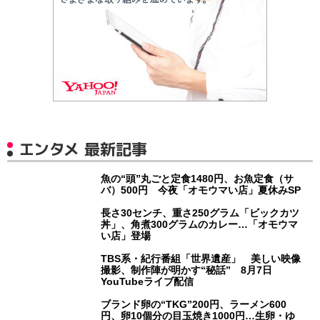
エンタメ 最新記事
魚の“頭”丸ごと定食1480円、お魚定食（サ
バ）500円 今夜「オモウマい店」夏休みSP
長さ30センチ、重さ250グラム「ビックカツ
丼」、角煮300グラムのカレー…「オモウマ
い店」登場
TBS系・紀行番組「世界遺産」 美しい映像
撮影、制作陣が明かす“秘話” 8月7日
YouTubeライブ配信
ブランド卵の“TKG”200円、ラーメン600
円、卵10個分の目玉焼き1000円…生卵・ゆ