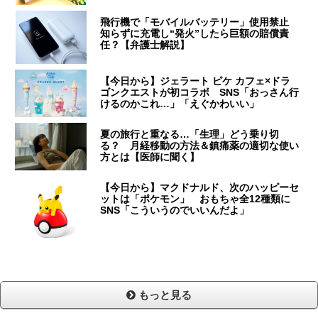
飛行機で「モバイルバッテリー」使用禁止
知らずに充電し“発火”したら巨額の賠償責
任？【弁護士解説】
【今日から】ジェラート ピケ カフェ×ドラ
ゴンクエストが初コラボ SNS「おっさん行
けるのかこれ…」「えぐかわいい」
夏の旅行と重なる…「生理」どう乗り切
る？ 月経移動の方法＆鎮痛薬の適切な使い
方とは【医師に聞く】
【今日から】マクドナルド、次のハッピーセ
ットは「ポケモン」 おもちゃ全12種類に
SNS「こういうのでいいんだよ」
もっと見る