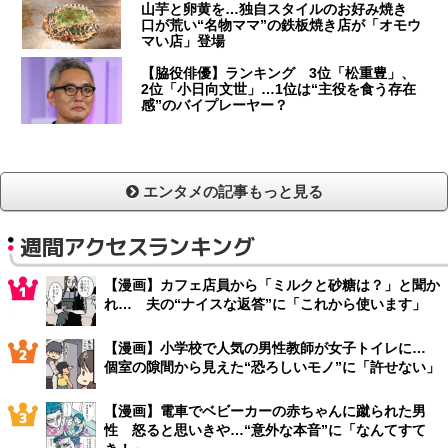
山芋と卵黄を…独自スタイルのお好み焼き
口が荒い“名物ママ”の鉄板焼き店が「オモウ
マい店」登場
【脇役俳優】ランキング 3位「松重豊」、
2位「小日向文世」…1位は“主役を食う存在
感”のバイプレーヤー？
エンタメの記事もっと見る
週間アクセスランキング
【漫画】カフェ店員から「ミルクと砂糖は？」と聞か
れ… 夫の“ナイスな返答”に「これから使います」
【漫画】小学校で人気の男性教師が女子トイレに…
個室の隙間から見えた“恐ろしいモノ”に「許せない」
【漫画】電車でベビーカーの赤ちゃんに蹴られた男
性 怒ると思いきや…“意外な本音”に「なんてすて