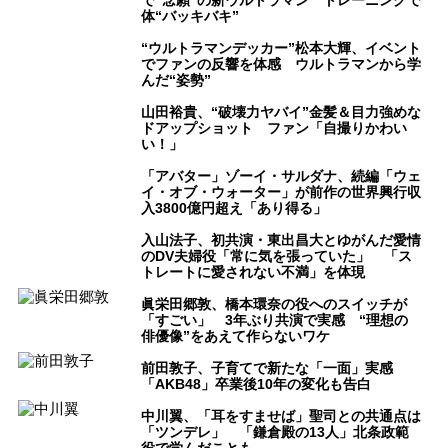
で“念願”の新ウルトラマン トレーニングで
体“バッキバキ”
“ウルトラマンデッカー”松本大輝、イベント
でファンの反響を体感 ウルトラマンから学
んだ“姿勢”
山田裕貴、“破壊力ヤバイ”金髪＆目力強めな
ドアップショット ファン「自撮りかわい
い！」
「アバター」ゾーイ・サルダナ、続編「ウェ
イ・オブ・ウォーター」が前作の世界興行収
入3800億円超え「あり得る」
入山法子、初共演・東出昌大とゆがんだ愛情
のDV夫婦役「常に気を張っていた」 「ス
トレートに愛されない不満」を体現
眞栄田郷敦、橋本環奈の役へのスイッチが
「すごい」 3年ぶり共演で実感 “理想の
俳優像”をあえて作らないワケ
前田敦子、子育てで新たな「一面」実感
「AKB48」卒業後10年の変化も告白
中川翼、「耳をすませば」聖司との共通点は
「ツンデレ」 「鎌倉殿の13人」北条政範