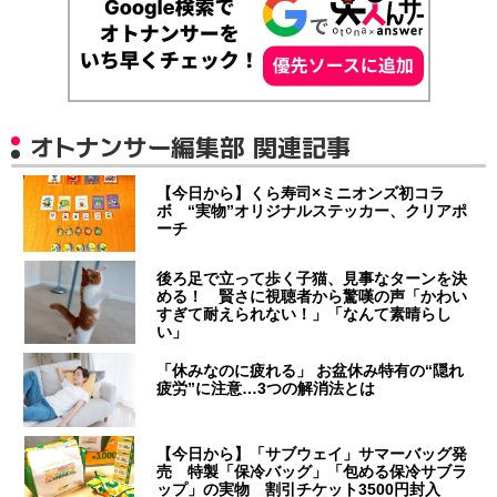
オトナンサー編集部 関連記事
【今日から】くら寿司×ミニオンズ初コラ
ボ “実物”オリジナルステッカー、クリアポ
ーチ
後ろ足で立って歩く子猫、見事なターンを決
める！ 賢さに視聴者から驚嘆の声「かわい
すぎて耐えられない！」「なんて素晴らし
い」
「休みなのに疲れる」 お盆休み特有の“隠れ
疲労”に注意…3つの解消法とは
【今日から】「サブウェイ」サマーバッグ発
売 特製「保冷バッグ」「包める保冷サブラ
ップ」の実物 割引チケット3500円封入