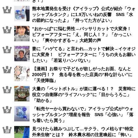
き！」
熊本地震発生を受け《アイラップ》公式が紹介「ウォ
ッシャブルタンク」に1.9万いいねの反響 SNS「水
の節約になったよ」「持ってた方がよい」
“おかっぱ”に悩む男性→バッサリカットで大変身！
ビフォーアフターに「え、同じ人！？」「かっこい
い」「爽やかすぎる～」大絶賛の声
妻に「ハゲてる」と言われ…カットで解決→イケオジ
に大変身！ ビフォーアフターに「うちの夫もお願い
したい」「若返りハンパない」
【漫画】お祭りで子どもが欲しがったお面、なんと
2000円！？ 焦る母を救った店員の“粋な計らい”に
「天使降臨」
大量の「ペットボトル」が楽に運べる！？ 災害時に
役立つ自衛隊の“ライフハック”に「目からうろこ」
「助かる」
「転売ヤーから買わないで」アイラップ公式が“ウォ
ッシャブルタンク”増産を報告 SNS「心強い」「落
ち着いたら買う」
見つけたら踏みつぶして…サクラ、ウメ枯らす“特定
外来生物”とは？ 鈴木農水相の注意喚起に「怖い」