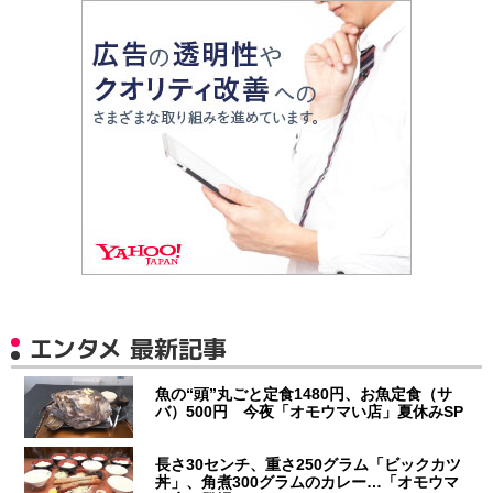
エンタメ 最新記事
魚の“頭”丸ごと定食1480円、お魚定食（サ
バ）500円 今夜「オモウマい店」夏休みSP
長さ30センチ、重さ250グラム「ビックカツ
丼」、角煮300グラムのカレー…「オモウマ