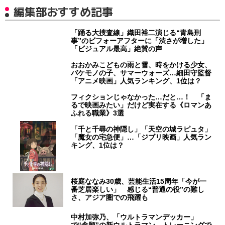
編集部おすすめ記事
「踊る大捜査線」織田裕二演じる“青島刑
事”のビフォーアフターに「渋さが増した」
「ビジュアル最高」絶賛の声
おおかみこどもの雨と雪、時をかける少女、
バケモノの子、サマーウォーズ…細田守監督
「アニメ映画」人気ランキング、1位は？
フィクションじゃなかった…だと…！ 「ま
るで映画みたい」だけど実在する《ロマンあ
ふれる職業》3選
「千と千尋の神隠し」「天空の城ラピュタ」
「魔女の宅急便」…「ジブリ映画」人気ラン
キング、1位は？
桜庭ななみ30歳、芸能生活15周年「今が一
番芝居楽しい」 感じる“普通の役”の難し
さ、アジア圏での飛躍も
中村加弥乃、「ウルトラマンデッカー」