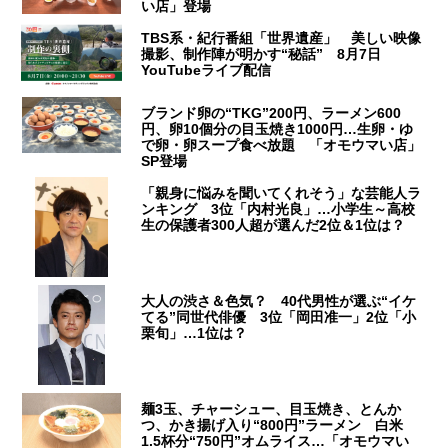
い店」登場
TBS系・紀行番組「世界遺産」 美しい映像
撮影、制作陣が明かす“秘話” 8月7日
YouTubeライブ配信
ブランド卵の“TKG”200円、ラーメン600
円、卵10個分の目玉焼き1000円…生卵・ゆ
で卵・卵スープ食べ放題 「オモウマい店」
SP登場
「親身に悩みを聞いてくれそう」な芸能人ラ
ンキング 3位「内村光良」…小学生～高校
生の保護者300人超が選んだ2位＆1位は？
大人の渋さ＆色気？ 40代男性が選ぶ“イケ
てる”同世代俳優 3位「岡田准一」2位「小
栗旬」…1位は？
麺3玉、チャーシュー、目玉焼き、とんか
つ、かき揚げ入り“800円”ラーメン 白米
1.5杯分“750円”オムライス…「オモウマい