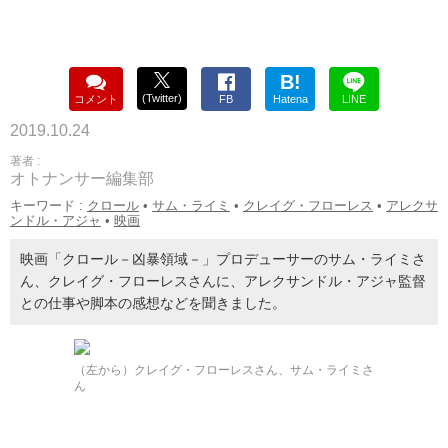
B!
(Twitter)
コメント
FB
Hatena
LINE
2019.10.24
著者 :
オトナンサー編集部
キーワード :
クロール
•
サム・ライミ
•
クレイグ・フローレス
•
アレクサ
ンドル・アジャ
•
映画
映画「クロール－凶暴領域－」プロデューサーのサム・ライミさ
ん、クレイグ・フローレスさんに、アレクサンドル・アジャ監督
との仕事や脚本の感想などを聞きました。
（左から）クレイグ・フローレスさん、サム・ライミさ
ん