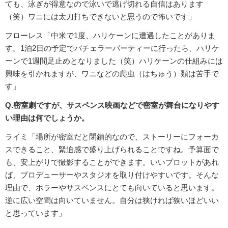
ても、泳ぎが得意なので泳いで逃げ切れる自信はあります
（笑）ワニには太刀打ちできないと思うので怖いです」
フローレス「中米で1度、ハリケーンに遭遇したことがありま
す。1泊2日の予定でバチェラーパーティーに行ったら、ハリケ
ーンで1週間足止めとなりました（笑）ハリケーンの仕組みには
興味を引かれますが、ワニなどの爬虫（はちゅう）類は苦手で
す」
Q.密室劇ですが、サスペンス映画などで密室が舞台になりやす
い理由は何でしょうか。
ライミ「場所が密室だと閉鎖的なので、ストーリーにフォーカ
スできること、緊迫感で盛り上げられることですね。予算面で
も、安上がりで撮影することができます。いいプロットがあれ
ば、プロデューサーやスタジオを取り付けやすいです。そんな
理由で、ホラーやサスペンスにとても向いていると思います。
逆に広い空間は向いていません。自分は狭ければ狭いほどいい
と思っています」