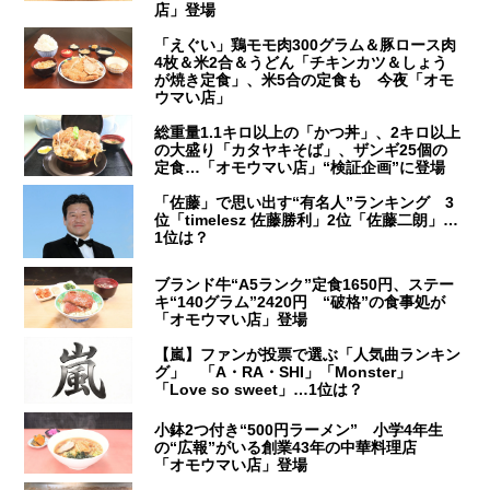
店」登場
「えぐい」鶏モモ肉300グラム＆豚ロース肉
4枚＆米2合＆うどん「チキンカツ＆しょう
が焼き定食」、米5合の定食も 今夜「オモ
ウマい店」
総重量1.1キロ以上の「かつ丼」、2キロ以上
の大盛り「カタヤキそば」、ザンギ25個の
定食…「オモウマい店」“検証企画”に登場
「佐藤」で思い出す“有名人”ランキング 3
位「timelesz 佐藤勝利」2位「佐藤二朗」…
1位は？
ブランド牛“A5ランク”定食1650円、ステー
キ“140グラム”2420円 “破格”の食事処が
「オモウマい店」登場
【嵐】ファンが投票で選ぶ「人気曲ランキン
グ」 「A・RA・SHI」「Monster」
「Love so sweet」…1位は？
小鉢2つ付き“500円ラーメン” 小学4年生
の“広報”がいる創業43年の中華料理店
「オモウマい店」登場