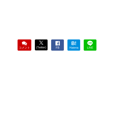
B!
(Twitter)
コメント
FB
Hatena
LINE