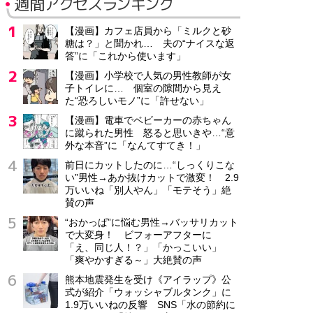
週間アクセスランキング
【漫画】カフェ店員から「ミルクと砂
糖は？」と聞かれ… 夫の“ナイスな返
答”に「これから使います」
【漫画】小学校で人気の男性教師が女
子トイレに… 個室の隙間から見え
た“恐ろしいモノ”に「許せない」
【漫画】電車でベビーカーの赤ちゃん
に蹴られた男性 怒ると思いきや…“意
外な本音”に「なんてすてき！」
前日にカットしたのに…“しっくりこな
い”男性→あか抜けカットで激変！ 2.9
万いいね「別人やん」「モテそう」絶
賛の声
“おかっぱ”に悩む男性→バッサリカット
で大変身！ ビフォーアフターに
「え、同じ人！？」「かっこいい」
「爽やかすぎる～」大絶賛の声
熊本地震発生を受け《アイラップ》公
式が紹介「ウォッシャブルタンク」に
1.9万いいねの反響 SNS「水の節約に