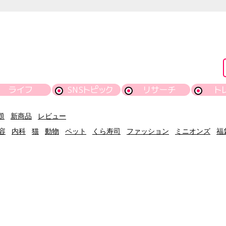
ライフ
SNSトピック
リサーチ
ト
題
新商品
レビュー
容
内科
猫
動物
ペット
くら寿司
ファッション
ミニオンズ
福