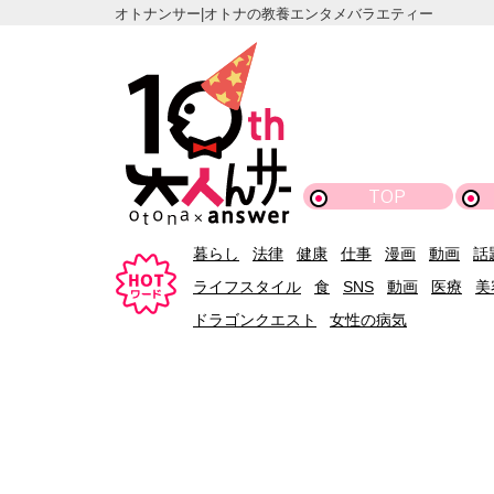
オトナンサー|オトナの教養エンタメバラエティー
TOP
暮らし
法律
健康
仕事
漫画
動画
話
ライフスタイル
食
SNS
動画
医療
美
ドラゴンクエスト
女性の病気