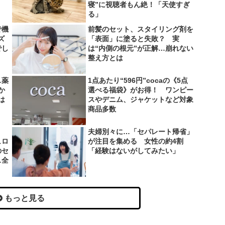
寝”に視聴者もん絶！「天使すぎ
る」
で機
前髪のセット、スタイリング剤を
ズ
「表面」に塗ると失敗？ 実
でし
は“内側の根元”が正解…崩れない
整え方とは
…薬
1点あたり“596円”cocaの《5点
か
選べる福袋》がお得！ ワンピー
は
スやデニム、ジャケットなど対象
商品多数
夫婦別々に…「セパレート帰省」
ュロ
が注目を集める 女性の約4割
のセ
「経験はないがしてみたい」
…全
もっと見る