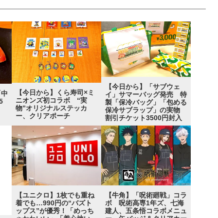
【今日から】「サブウェ
【今日から】くら寿司×ミ
「中
イ」サマーバッグ発売 特
ニオンズ初コラボ “実
5
製「保冷バッグ」「包める
物”オリジナルステッカ
”
保冷サブラップ」の実物
ー、クリアポーチ
割引チケット3500円封入
【ユニクロ】1枚でも重ね
【牛角】「呪術廻戦」コラ
着でも…990円の“バズト
ボ 呪術高専1年ズ、七海
ップス”が優秀！「めっち
建人、五条悟コラボメニュ