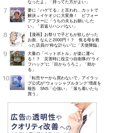
なったよ」「持ってた方がよい」
妻に「ハゲてる」と言われ…カットで
解決→イケオジに大変身！ ビフォー
アフターに「うちの夫もお願いした
い」「若返りハンパない」
【漫画】お祭りで子どもが欲しがった
お面、なんと2000円！？ 焦る母を救
った店員の“粋な計らい”に「天使降臨」
大量の「ペットボトル」が楽に運べ
る！？ 災害時に役立つ自衛隊の“ライ
フハック”に「目からうろこ」「助か
る」
「転売ヤーから買わないで」アイラッ
プ公式が“ウォッシャブルタンク”増産を
報告 SNS「心強い」「落ち着いたら
買う」