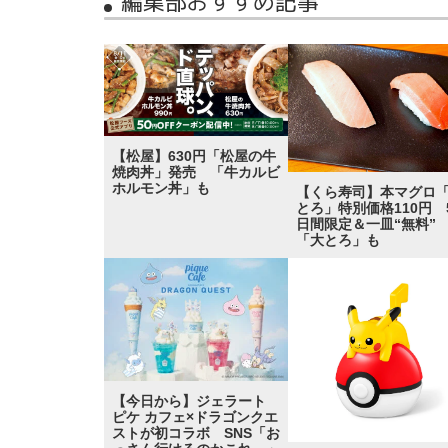
編集部おすすめ記事
【松屋】630円「松屋の牛
焼肉丼」発売 「牛カルビ
ホルモン丼」も
【くら寿司】本マグロ
とろ」特別価格110円 
日間限定＆一皿“無料
「大とろ」も
【今日から】ジェラート
ピケ カフェ×ドラゴンクエ
ストが初コラボ SNS「お