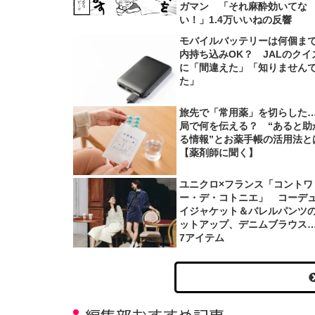
ガマン 「それ麻酔効いてな
い！」1.4万いいねの反響
モバイルバッテリーは何個ま
内持ち込みOK？ JALのクイ
に「間違えた」「知りません
た」
旅先で「常用薬」を切らした
局で何を伝える？ “あると助
る情報”とお薬手帳の活用法と
【薬剤師に聞く】
ユニクロ×フランス「コントワ
ー・デ・コトニエ」 コーデ
イジャケット＆バレルパンツ
ットアップ、デニムブラウス
7アイテム