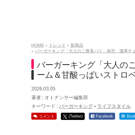
HOME
トレンド
新商品
バーガーキング「大人のご褒美パイ」発売 濃厚チ
バーガーキング「大人の
ーム＆甘酸っぱいストロ
2026.03.05
著者 :
オトナンサー編集部
キーワード :
バーガーキング
•
ライフスタイル
コメント
(Twitter)
Facebook
B!
Boo