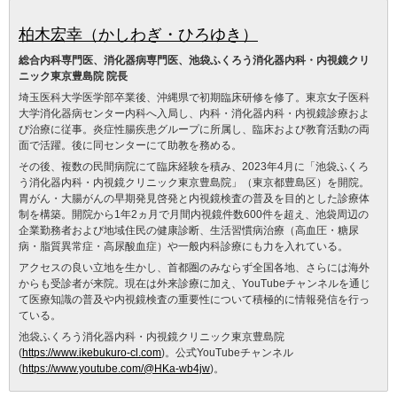
柏木宏幸（かしわぎ・ひろゆき）
総合内科専門医、消化器病専門医、池袋ふくろう消化器内科・内視鏡クリ
ニック東京豊島院 院長
埼玉医科大学医学部卒業後、沖縄県で初期臨床研修を修了。東京女子医科
大学消化器病センター内科へ入局し、内科・消化器内科・内視鏡診療およ
び治療に従事。炎症性腸疾患グループに所属し、臨床および教育活動の両
面で活躍。後に同センターにて助教を務める。
その後、複数の民間病院にて臨床経験を積み、2023年4月に「池袋ふくろ
う消化器内科・内視鏡クリニック東京豊島院」（東京都豊島区）を開院。
胃がん・大腸がんの早期発見啓発と内視鏡検査の普及を目的とした診療体
制を構築。開院から1年2ヵ月で月間内視鏡件数600件を超え、池袋周辺の
企業勤務者および地域住民の健康診断、生活習慣病治療（高血圧・糖尿
病・脂質異常症・高尿酸血症）や一般内科診療にも力を入れている。
アクセスの良い立地を生かし、首都圏のみならず全国各地、さらには海外
からも受診者が来院。現在は外来診療に加え、YouTubeチャンネルを通じ
て医療知識の普及や内視鏡検査の重要性について積極的に情報発信を行っ
ている。
池袋ふくろう消化器内科・内視鏡クリニック東京豊島院
(
https://www.ikebukuro-cl.com
)。公式YouTubeチャンネル
(
https://www.youtube.com/@HKa-wb4jw
)。