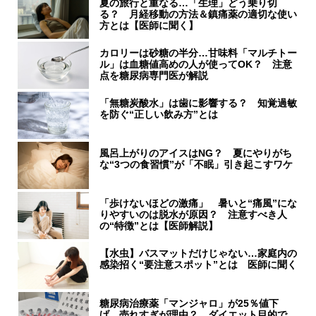
夏の旅行と重なる…「生理」どう乗り切
る？ 月経移動の方法＆鎮痛薬の適切な使い
方とは【医師に聞く】
カロリーは砂糖の半分…甘味料「マルチトー
ル」は血糖値高めの人が使ってOK？ 注意
点を糖尿病専門医が解説
「無糖炭酸水」は歯に影響する？ 知覚過敏
を防ぐ“正しい飲み方”とは
風呂上がりのアイスはNG？ 夏にやりがち
な“3つの食習慣”が「不眠」引き起こすワケ
「歩けないほどの激痛」 暑いと“痛風”にな
りやすいのは脱水が原因？ 注意すべき人
の“特徴”とは【医師解説】
【水虫】バスマットだけじゃない…家庭内の
感染招く“要注意スポット”とは 医師に聞く
糖尿病治療薬「マンジャロ」が25％値下
げ、売れすぎが理由？ ダイエット目的で