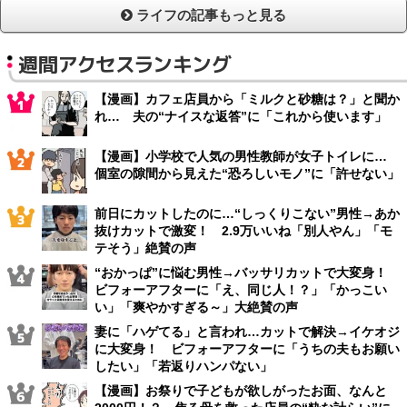
ライフの記事もっと見る
週間アクセスランキング
【漫画】カフェ店員から「ミルクと砂糖は？」と聞か
れ… 夫の“ナイスな返答”に「これから使います」
【漫画】小学校で人気の男性教師が女子トイレに…
個室の隙間から見えた“恐ろしいモノ”に「許せない」
前日にカットしたのに…“しっくりこない”男性→あか
抜けカットで激変！ 2.9万いいね「別人やん」「モ
テそう」絶賛の声
“おかっぱ”に悩む男性→バッサリカットで大変身！
ビフォーアフターに「え、同じ人！？」「かっこい
い」「爽やかすぎる～」大絶賛の声
妻に「ハゲてる」と言われ…カットで解決→イケオジ
に大変身！ ビフォーアフターに「うちの夫もお願い
したい」「若返りハンパない」
【漫画】お祭りで子どもが欲しがったお面、なんと