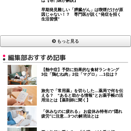
は【専門医が解説】
早期発見難しい「膵臓がん」は喫煙だけが原
因じゃない！？ 専門医が説く“発症を招く
生活習慣”
もっと見る
編集部おすすめ記事
【熱中症】予防に効果的な食材ランキング
3位「鶏むね肉」2位「マグロ」…1位は？
旅先で「常用薬」を切らした…薬局で何を伝
える？ “あると助かる情報”とお薬手帳の活
用法とは【薬剤師に聞く】
「休みなのに疲れる」 お盆休み特有の“隠れ
疲労”に注意…3つの解消法とは