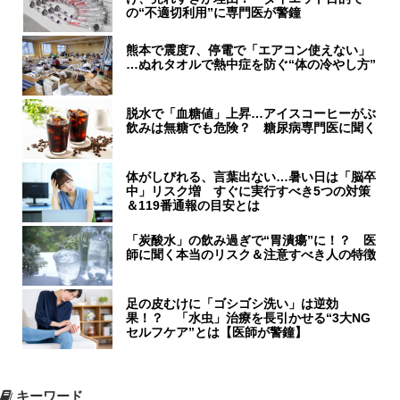
の“不適切利用”に専門医が警鐘
熊本で震度7、停電で「エアコン使えない」
…ぬれタオルで熱中症を防ぐ“体の冷やし方”
脱水で「血糖値」上昇…アイスコーヒーがぶ
飲みは無糖でも危険？ 糖尿病専門医に聞く
体がしびれる、言葉出ない…暑い日は「脳卒
中」リスク増 すぐに実行すべき5つの対策
＆119番通報の目安とは
「炭酸水」の飲み過ぎで“胃潰瘍”に！？ 医
師に聞く本当のリスク＆注意すべき人の特徴
足の皮むけに「ゴシゴシ洗い」は逆効
果！？ 「水虫」治療を長引かせる“3大NG
セルフケア”とは【医師が警鐘】
キーワード