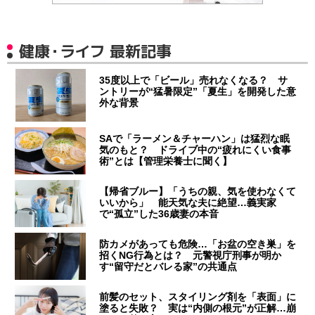
健康・ライフ 最新記事
35度以上で「ビール」売れなくなる？ サ
ントリーが“猛暑限定”「夏生」を開発した意
外な背景
SAで「ラーメン＆チャーハン」は猛烈な眠
気のもと？ ドライブ中の“疲れにくい食事
術”とは【管理栄養士に聞く】
【帰省ブルー】「うちの親、気を使わなくて
いいから」 能天気な夫に絶望…義実家
で“孤立”した36歳妻の本音
防カメがあっても危険…「お盆の空き巣」を
招くNG行為とは？ 元警視庁刑事が明か
す“留守だとバレる家”の共通点
前髪のセット、スタイリング剤を「表面」に
塗ると失敗？ 実は“内側の根元”が正解…崩