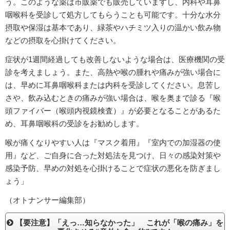
う。このような薬は市販薬でも販売していますし、内科や耳鼻
咽喉科を受診して処方してもらうことも可能です。十分な水分
摂取や保湿は基本であり、緑茶やハチミツ入りの温かい飲み物
などの摂取を心掛けてください。
症状が1週間経過しても改善しないような場合は、医療機関の受
診を考えましょう。また、高熱や喉の腫れや痛みが強い場合に
は、早めに耳鼻咽喉科または内科を受診してください。息苦し
さや、飲み込むときの痛みが強い場合は、喉を奥まで診る『喉
頭ファイバー（喉頭内視鏡検査）』が必要となることがあるた
め、耳鼻咽喉科の受診をお勧めします。
喉が痛くなりやすい人は『マスク着用』『室内での加湿器の使
用』など、ご自身に合った対処法を見つけ、日々の感染対策や
感染予防、早めの対処を心掛けることで症状の悪化を防ぎまし
ょう」
（オトナンサー編集部）
【要注意】「えっ…知らなかった」 これが「喉の痛み」を