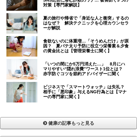
SNS広告に潜む詐欺のワナ… 被害防ぐ3つの
対策【専門家解説】
夏の旅行や帰省で「身近な人と衝突」するの
はなぜ？ 解決テクニックを心理カウンセラ
ーが解説
食欲ないのに体重増…「そうめんだけ」が原
因？ 夏バテ太り予防に役立つ栄養素＆夕食
の黄金比とは【管理栄養士に聞く】
「いつの間にか5万円消えた…」 8月にハ
マりやすい“隠れ浪費”ワースト1位とは？
赤字防ぐコツを節約アドバイザーに聞く
ビジネスで「スマートウォッチ」は失礼？
相手に「悪印象」与えるNG行為とは【マナ
ーの専門家に聞く】
健康の記事もっと見る