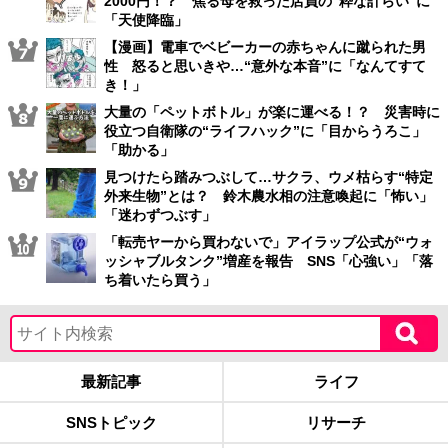
2000円！？ 焦る母を救った店員の“粋な計らい”に
「天使降臨」
【漫画】電車でベビーカーの赤ちゃんに蹴られた男
性 怒ると思いきや…“意外な本音”に「なんてすて
き！」
大量の「ペットボトル」が楽に運べる！？ 災害時に
役立つ自衛隊の“ライフハック”に「目からうろこ」
「助かる」
見つけたら踏みつぶして…サクラ、ウメ枯らす“特定
外来生物”とは？ 鈴木農水相の注意喚起に「怖い」
「迷わずつぶす」
「転売ヤーから買わないで」アイラップ公式が“ウォ
ッシャブルタンク”増産を報告 SNS「心強い」「落
ち着いたら買う」
最新記事
ライフ
SNSトピック
リサーチ