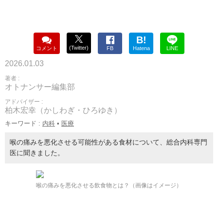
B!
(Twitter)
コメント
FB
Hatena
LINE
2026.01.03
著者 :
オトナンサー編集部
アドバイザー :
柏木宏幸（かしわぎ・ひろゆき）
キーワード :
内科
•
医療
喉の痛みを悪化させる可能性がある食材について、総合内科専門
医に聞きました。
喉の痛みを悪化させる飲食物とは？（画像はイメージ）