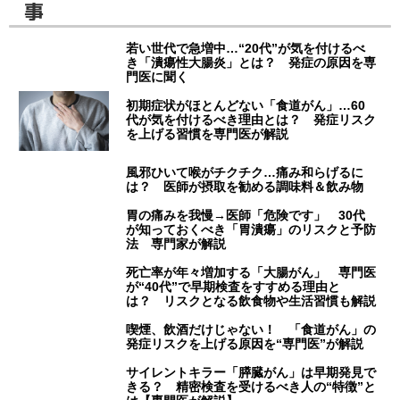
事
若い世代で急増中…“20代”が気を付けるべ
き「潰瘍性大腸炎」とは？ 発症の原因を専
門医に聞く
初期症状がほとんどない「食道がん」…60
代が気を付けるべき理由とは？ 発症リスク
を上げる習慣を専門医が解説
風邪ひいて喉がチクチク…痛み和らげるに
は？ 医師が摂取を勧める調味料＆飲み物
胃の痛みを我慢→医師「危険です」 30代
が知っておくべき「胃潰瘍」のリスクと予防
法 専門家が解説
死亡率が年々増加する「大腸がん」 専門医
が“40代”で早期検査をすすめる理由と
は？ リスクとなる飲食物や生活習慣も解説
喫煙、飲酒だけじゃない！ 「食道がん」の
発症リスクを上げる原因を“専門医”が解説
サイレントキラー「膵臓がん」は早期発見で
きる？ 精密検査を受けるべき人の“特徴”と