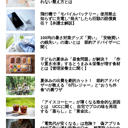
れない整え方とは
飛行機で「モバイルバッテリー」使用禁止
知らずに充電し“発火”したら巨額の賠償責
任？【弁護士解説】
100均の暑さ対策グッズ「買い」「安物買い
の銭失い」の違いとは 節約アドバイザーに
聞く
子どもの夏休み「昼食問題」が解決？ 「作
り置き冷凍」するとうまみ＆栄養が増す食材
とは【管理栄養士に聞く】
夏休みの出費を劇的カット！ 節約アドバイ
ザーが教える「0円レジャー」と“おうち外
食”の裏ワザ
「アイスコーヒー」が薄くなる致命的な原因
とは UCCに聞く、自宅でプロの味を再現
する「蒸らし」と「黄金比」
「電気代が安くなる」は危険？ 偽アプリ＆