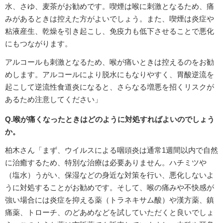
水、さゆ、麦茶がお勧めです。喫煙は喉に刺激となるため、痛
みがあるときは控えた方がよいでしょう。また、喫煙は炎症や
粘液産生、乾燥を引き起こし、免疫力も低下させることで悪化
にもつながります。
アルコールも刺激となるため、喉が痛いときは控えるのをお勧
めします。アルコールにより脱水にもなりやすく、胃酸逆流を
起こして逆流性食道炎になると、さらなる増悪を招くリスクが
あるため注意してください」
Q.喉が痛くなったときはどのように対処すればよいのでしょう
か。
柏木さん「まず、ウイルスによる咽頭炎は通常1週間以内で自然
に治癒するため、特別な治療は必要ありません。ハチミツや
（塩水）うがい、保湿などの身近な対策を行い、悪化しないよ
うに対処することがお勧めです。そして、喉の痛みや不快感が
強い場合には炎症を抑える薬（トラネキサム酸）や漢方薬、鎮
痛薬、トローチ、のどあめなどを試していただくと良いでしょ