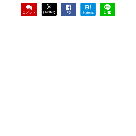
B!
(Twitter)
コメント
FB
Hatena
LINE