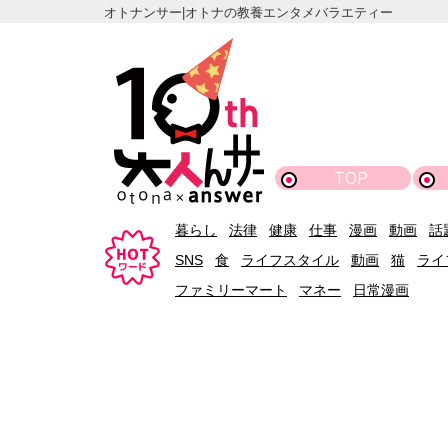
オトナンサー|オトナの教養エンタメバラエティー
TOP
暮らし
法律
健康
仕事
漫画
動画
話
SNS
食
ライフスタイル
動画
猫
ライ
ファミリーマート
マネー
日常漫画