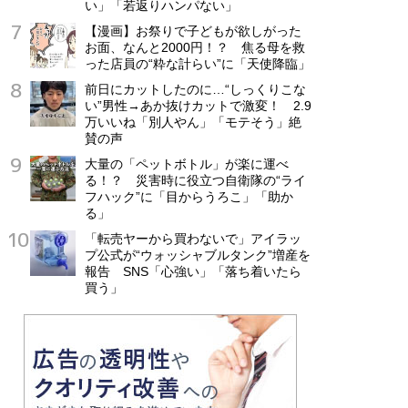
い」「若返りハンパない」
【漫画】お祭りで子どもが欲しがった
お面、なんと2000円！？ 焦る母を救
った店員の“粋な計らい”に「天使降臨」
前日にカットしたのに…“しっくりこな
い”男性→あか抜けカットで激変！ 2.9
万いいね「別人やん」「モテそう」絶
賛の声
大量の「ペットボトル」が楽に運べ
る！？ 災害時に役立つ自衛隊の“ライ
フハック”に「目からうろこ」「助か
る」
「転売ヤーから買わないで」アイラッ
プ公式が“ウォッシャブルタンク”増産を
報告 SNS「心強い」「落ち着いたら
買う」