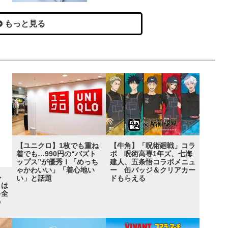
もっと見る
【ユニクロ】1枚でも重ね
【牛角】「呪術廻戦」コラ
着でも…990円の“バズト
ボ 呪術高専1年ズ、七海
ップス”が優秀！「めっち
建人、五条悟コラボメニュ
ゃかわいい」「着心地い
ー 缶バッジ＆クリアカー
ル
い」と話題
ドもらえる
トは
ゃ全
う