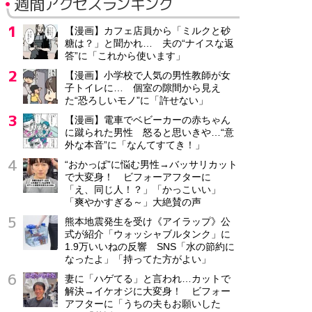
週間アクセスランキング
【漫画】カフェ店員から「ミルクと砂
糖は？」と聞かれ… 夫の“ナイスな返
答”に「これから使います」
【漫画】小学校で人気の男性教師が女
子トイレに… 個室の隙間から見え
た“恐ろしいモノ”に「許せない」
【漫画】電車でベビーカーの赤ちゃん
に蹴られた男性 怒ると思いきや…“意
外な本音”に「なんてすてき！」
“おかっぱ”に悩む男性→バッサリカット
で大変身！ ビフォーアフターに
「え、同じ人！？」「かっこいい」
「爽やかすぎる～」大絶賛の声
熊本地震発生を受け《アイラップ》公
式が紹介「ウォッシャブルタンク」に
1.9万いいねの反響 SNS「水の節約に
なったよ」「持ってた方がよい」
妻に「ハゲてる」と言われ…カットで
解決→イケオジに大変身！ ビフォー
アフターに「うちの夫もお願いした