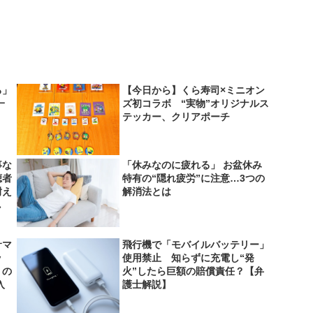
ろ」
【今日から】くら寿司×ミニオン
一
ズ初コラボ “実物”オリジナルス
テッカー、クリアポーチ
事な
「休みなのに疲れる」 お盆休み
聴者
特有の“隠れ疲労”に注意…3つの
耐え
解消法とは
し
サマ
飛行機で「モバイルバッテリー」
ッ
使用禁止 知らずに充電し“発
」の
火”したら巨額の賠償責任？【弁
入
護士解説】