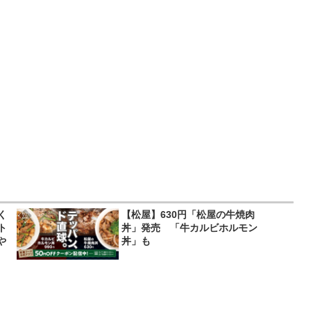
く
【松屋】630円「松屋の牛焼肉
ト
丼」発売 「牛カルビホルモン
や
丼」も