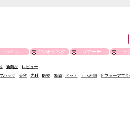
ライフ
SNSトピック
リサーチ
ト
題
新商品
レビュー
フハック
美容
内科
医療
動物
ペット
くら寿司
ビフォーアフタ