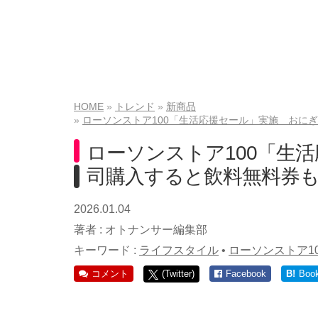
HOME
トレンド
新商品
ローソンストア100「生活応援セール」実施 おに
ローソンストア100「生
司購入すると飲料無料券
2026.01.04
著者 :
オトナンサー編集部
キーワード :
ライフスタイル
•
ローソンストア10
コメント
(Twitter)
Facebook
B!
Boo