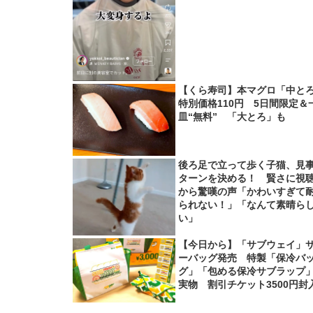
【くら寿司】本マグロ「中と
特別価格110円 5日間限定＆
皿“無料” 「大とろ」も
後ろ足で立って歩く子猫、見
ターンを決める！ 賢さに視
から驚嘆の声「かわいすぎて
られない！」「なんて素晴ら
い」
【今日から】「サブウェイ」
ーバッグ発売 特製「保冷バ
グ」「包める保冷サブラップ
実物 割引チケット3500円封