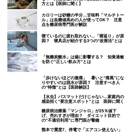
方とは【医師に聞く】
カロリーは砂糖の半分…甘味料「マルチトー
ル」は血糖値高めの人が使ってOK？ 注意
点を糖尿病専門医が解説
寝ているのに疲れ取れない…「寝返り」が原
因？ 寝具店が紹介する3つの“改善法”とは
「無糖炭酸水」は歯に影響する？ 知覚過敏
を防ぐ“正しい飲み方”とは
「歩けないほどの激痛」 暑いと“痛風”にな
りやすいのは脱水が原因？ 注意すべき人
の“特徴”とは【医師解説】
【水虫】バスマットだけじゃない…家庭内の
感染招く“要注意スポット”とは 医師に聞く
糖尿病治療薬「マンジャロ」が25％値下
げ、売れすぎが理由？ ダイエット目的で
の“不適切利用”に専門医が警鐘
熊本で震度7、停電で「エアコン使えない」