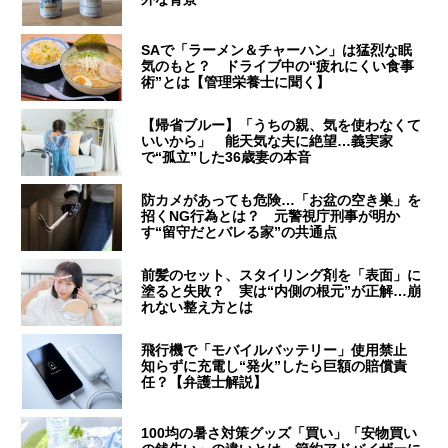
SAで「ラーメン＆チャーハン」は猛烈な眠
気のもと？ ドライブ中の“疲れにくい食事
術”とは【管理栄養士に聞く】
【帰省ブルー】「うちの親、気を使わなくて
いいから」 能天気な夫に絶望…義実家
で“孤立”した36歳妻の本音
防カメがあっても危険…「お盆の空き巣」を
招くNG行為とは？ 元警視庁刑事が明か
す“留守だとバレる家”の共通点
前髪のセット、スタイリング剤を「表面」に
塗ると失敗？ 実は“内側の根元”が正解…崩
れない整え方とは
飛行機で「モバイルバッテリー」使用禁止
知らずに充電し“発火”したら巨額の賠償責
任？【弁護士解説】
100均の暑さ対策グッズ「買い」「安物買い