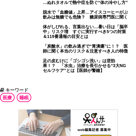
…ぬれタオルで熱中症を防ぐ“体の冷やし方”
脱水で「血糖値」上昇…アイスコーヒーがぶ
飲みは無糖でも危険？ 糖尿病専門医に聞く
体がしびれる、言葉出ない…暑い日は「脳卒
中」リスク増 すぐに実行すべき5つの対策
＆119番通報の目安とは
「炭酸水」の飲み過ぎで“胃潰瘍”に！？ 医
師に聞く本当のリスク＆注意すべき人の特徴
足の皮むけに「ゴシゴシ洗い」は逆効
果！？ 「水虫」治療を長引かせる“3大NG
セルフケア”とは【医師が警鐘】
キーワード
医療
睡眠