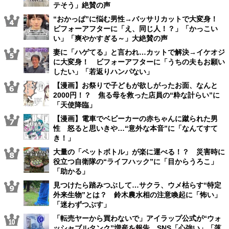
テそう」絶賛の声
“おかっぱ”に悩む男性→バッサリカットで大変身！
ビフォーアフターに「え、同じ人！？」「かっこい
い」「爽やかすぎる～」大絶賛の声
妻に「ハゲてる」と言われ…カットで解決→イケオジ
に大変身！ ビフォーアフターに「うちの夫もお願い
したい」「若返りハンパない」
【漫画】お祭りで子どもが欲しがったお面、なんと
2000円！？ 焦る母を救った店員の“粋な計らい”に
「天使降臨」
【漫画】電車でベビーカーの赤ちゃんに蹴られた男
性 怒ると思いきや…“意外な本音”に「なんてすて
き！」
大量の「ペットボトル」が楽に運べる！？ 災害時に
役立つ自衛隊の“ライフハック”に「目からうろこ」
「助かる」
見つけたら踏みつぶして…サクラ、ウメ枯らす“特定
外来生物”とは？ 鈴木農水相の注意喚起に「怖い」
「迷わずつぶす」
「転売ヤーから買わないで」アイラップ公式が“ウォ
ッシャブルタンク”増産を報告 SNS「心強い」「落