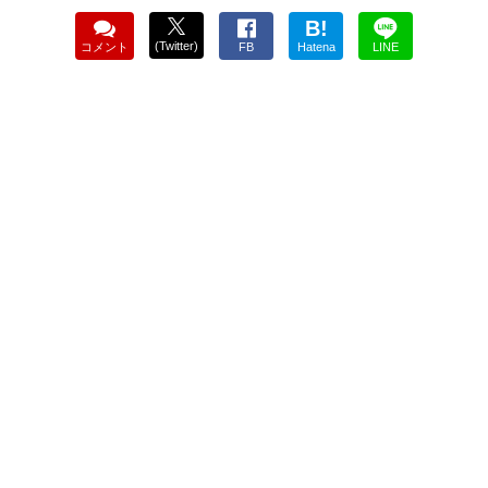
B!
(Twitter)
コメント
FB
Hatena
LINE