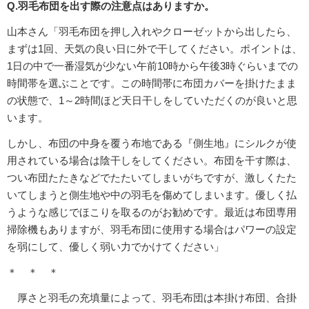
Q.羽毛布団を出す際の注意点はありますか。
山本さん「羽毛布団を押し入れやクローゼットから出したら、
まずは1回、天気の良い日に外で干してください。ポイントは、
1日の中で一番湿気が少ない午前10時から午後3時ぐらいまでの
時間帯を選ぶことです。この時間帯に布団カバーを掛けたまま
の状態で、1～2時間ほど天日干しをしていただくのが良いと思
います。
しかし、布団の中身を覆う布地である『側生地』にシルクが使
用されている場合は陰干しをしてください。布団を干す際は、
つい布団たたきなどでたたいてしまいがちですが、激しくたた
いてしまうと側生地や中の羽毛を傷めてしまいます。優しく払
うような感じでほこりを取るのがお勧めです。最近は布団専用
掃除機もありますが、羽毛布団に使用する場合はパワーの設定
を弱にして、優しく弱い力でかけてください」
＊ ＊ ＊
厚さと羽毛の充填量によって、羽毛布団は本掛け布団、合掛