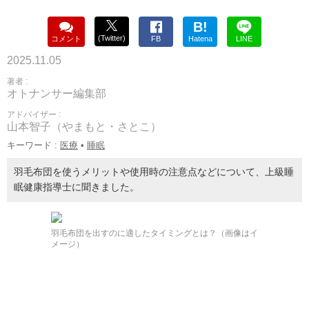
B!
(Twitter)
コメント
FB
Hatena
LINE
2025.11.05
著者 :
オトナンサー編集部
アドバイザー :
山本智子（やまもと・さとこ）
キーワード :
医療
•
睡眠
羽毛布団を使うメリットや使用時の注意点などについて、上級睡
眠健康指導士に聞きました。
羽毛布団を出すのに適したタイミングとは？（画像はイ
メージ）