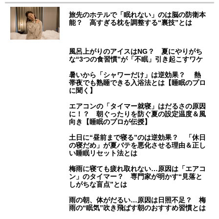
旅先のホテルで「眠れない」のは脳の防衛本
能？ 高すぎる枕を調整する“裏技”とは
風呂上がりのアイスはNG？ 夏にやりがち
な“3つの食習慣”が「不眠」引き起こすワケ
暑いから「シャワーだけ」は逆効果？ 熱
帯夜でも熟睡できる入浴法とは【睡眠のプロ
に聞く】
エアコンの「タイマー就寝」はだるさの原因
に！？ 朝ぐったりを防ぐ夏の設定温度＆風
向き【睡眠のプロが伝授】
土日に“昼前まで寝る”のは逆効果？ 「休日
の寝だめ」が夏バテを悪化させる理由＆正し
い睡眠リセット法とは
梅雨に寝ても疲れ取れない…原因は「エアコ
ン」のタイマー？ 専門家が明かす“見落と
しがちな盲点”とは
雨の朝、体がだるい…原因は日照不足？ 梅
雨の“眠気”吹き飛ばす朝のおすすめ習慣とは