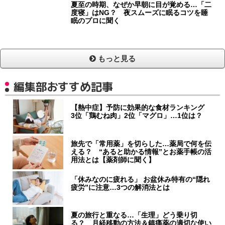
夏至の時期、なぜか早朝に目が覚める…「二
度寝」はNG？ 夜スムーズに眠るコツを睡
眠のプロに聞く
もっと見る
編集部おすすめ記事
【熱中症】予防に効果的な食材ランキング
3位「鶏むね肉」2位「マグロ」…1位は？
旅先で「常用薬」を切らした…薬局で何を伝
える？ “あると助かる情報”とお薬手帳の活
用法とは【薬剤師に聞く】
「休みなのに疲れる」 お盆休み特有の“隠れ
疲労”に注意…3つの解消法とは
夏の旅行と重なる…「生理」どう乗り切
る？ 月経移動の方法＆鎮痛薬の適切な使い