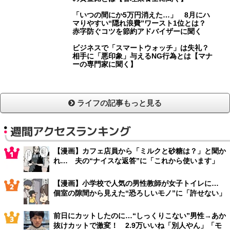
「いつの間にか5万円消えた…」 8月にハ
マりやすい“隠れ浪費”ワースト1位とは？
赤字防ぐコツを節約アドバイザーに聞く
ビジネスで「スマートウォッチ」は失礼？
相手に「悪印象」与えるNG行為とは【マナ
ーの専門家に聞く】
ライフの記事もっと見る
週間アクセスランキング
【漫画】カフェ店員から「ミルクと砂糖は？」と聞か
れ… 夫の“ナイスな返答”に「これから使います」
【漫画】小学校で人気の男性教師が女子トイレに…
個室の隙間から見えた“恐ろしいモノ”に「許せない」
前日にカットしたのに…“しっくりこない”男性→あか
抜けカットで激変！ 2.9万いいね「別人やん」「モ