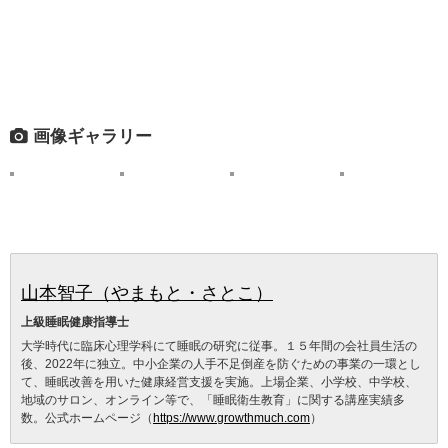
画像ギャラリー
山本智子（やまもと・さとこ）
上級睡眠健康指導士
大学時代に臨床心理学科にて睡眠の研究に従事。１５年間の会社員生活の
後、2022年に独立。中小企業の人手不足倒産を防ぐための事業の一環とし
て、睡眠改善を用いた健康経営支援を実施。上場企業、小学校、中学校、
地域のサロン、オンライン等で、「睡眠衛生教育」に関する講座実績多
数。公式ホームページ（
https://www.growthmuch.com
）