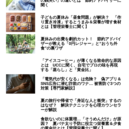
の銭失い」の違いとは 節約アドバイザーに
聞く
子どもの夏休み「昼食問題」が解決？ 「作
り置き冷凍」するとうまみ＆栄養が増す食材
とは【管理栄養士に聞く】
夏休みの出費を劇的カット！ 節約アドバイ
ザーが教える「0円レジャー」と“おうち外
食”の裏ワザ
「アイスコーヒー」が薄くなる致命的な原因
とは UCCに聞く、自宅でプロの味を再現
する「蒸らし」と「黄金比」
「電気代が安くなる」は危険？ 偽アプリ＆
SNS広告に潜む詐欺のワナ… 被害防ぐ3つの
対策【専門家解説】
夏の旅行や帰省で「身近な人と衝突」するの
はなぜ？ 解決テクニックを心理カウンセラ
ーが解説
食欲ないのに体重増…「そうめんだけ」が原
因？ 夏バテ太り予防に役立つ栄養素＆夕食
の黄金比とは【管理栄養士に聞く】