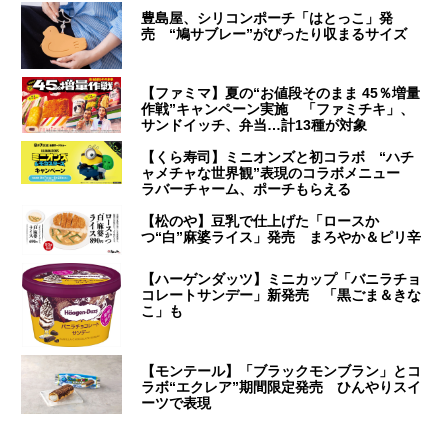
豊島屋、シリコンポーチ「はとっこ」発
売 “鳩サブレー”がぴったり収まるサイズ
【ファミマ】夏の“お値段そのまま 45％増量
作戦”キャンペーン実施 「ファミチキ」、
サンドイッチ、弁当…計13種が対象
【くら寿司】ミニオンズと初コラボ “ハチ
ャメチャな世界観”表現のコラボメニュー
ラバーチャーム、ポーチもらえる
【松のや】豆乳で仕上げた「ロースか
つ“白”麻婆ライス」発売 まろやか＆ピリ辛
【ハーゲンダッツ】ミニカップ「バニラチョ
コレートサンデー」新発売 「黒ごま＆きな
こ」も
【モンテール】「ブラックモンブラン」とコ
ラボ“エクレア”期間限定発売 ひんやりスイ
ーツで表現