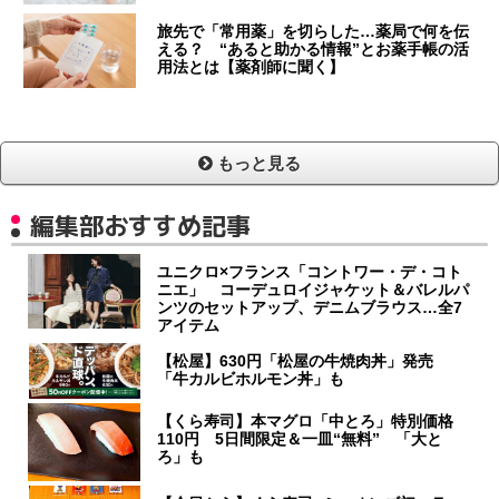
旅先で「常用薬」を切らした…薬局で何を伝
える？ “あると助かる情報”とお薬手帳の活
用法とは【薬剤師に聞く】
もっと見る
編集部おすすめ記事
ユニクロ×フランス「コントワー・デ・コト
ニエ」 コーデュロイジャケット＆バレルパ
ンツのセットアップ、デニムブラウス…全7
アイテム
【松屋】630円「松屋の牛焼肉丼」発売
「牛カルビホルモン丼」も
【くら寿司】本マグロ「中とろ」特別価格
110円 5日間限定＆一皿“無料” 「大と
ろ」も