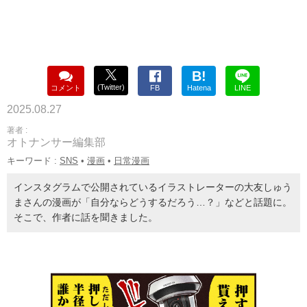
B!
(Twitter)
コメント
FB
Hatena
LINE
2025.08.27
著者 :
オトナンサー編集部
キーワード :
SNS
•
漫画
•
日常漫画
インスタグラムで公開されているイラストレーターの大友しゅう
まさんの漫画が「自分ならどうするだろう…？」などと話題に。
そこで、作者に話を聞きました。