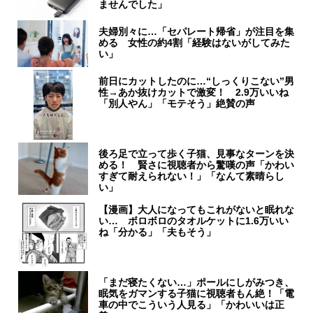
ませんでした」
夫婦別々に…「セパレート帰省」が注目を集
める 女性の約4割「経験はないがしてみた
い」
前日にカットしたのに…“しっくりこない”男
性→あか抜けカットで激変！ 2.9万いいね
「別人やん」「モテそう」絶賛の声
後ろ足で立って歩く子猫、見事なターンを決
める！ 賢さに視聴者から驚嘆の声「かわい
すぎて耐えられない！」「なんて素晴らし
い」
【漫画】大人になってもこれがないと眠れな
い… ボロボロのタオルケットに1.6万いい
ね「分かる」「夫もそう」
「まだ寝たくない…」ポールにしがみつき、
眠気をガマンする子猫に視聴者もん絶！「電
車の中でこういう人見る」「かわいいは正