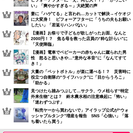
い」「爽やかすぎる～」大絶賛の声
妻に「ハゲてる」と言われ…カットで解決→イケオジ
に大変身！ ビフォーアフターに「うちの夫もお願い
したい」「若返りハンパない」
【漫画】お祭りで子どもが欲しがったお面、なんと
2000円！？ 焦る母を救った店員の“粋な計らい”に
「天使降臨」
【漫画】電車でベビーカーの赤ちゃんに蹴られた男
性 怒ると思いきや…“意外な本音”に「なんてすて
き！」
大量の「ペットボトル」が楽に運べる！？ 災害時に
役立つ自衛隊の“ライフハック”に「目からうろこ」
「助かる」
見つけたら踏みつぶして…サクラ、ウメ枯らす“特定
外来生物”とは？ 鈴木農水相の注意喚起に「怖い」
「迷わずつぶす」
「転売ヤーから買わないで」アイラップ公式が“ウォ
ッシャブルタンク”増産を報告 SNS「心強い」「落
ち着いたら買う」