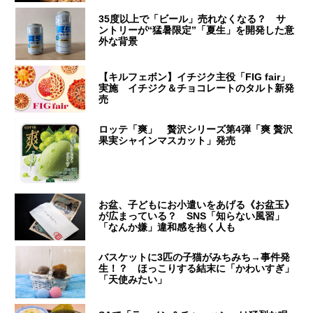
35度以上で「ビール」売れなくなる？ サ
ントリーが“猛暑限定”「夏生」を開発した意
外な背景
【キルフェボン】イチジク主役「FIG fair」
実施 イチジク＆チョコレートのタルト新発
売
ロッテ「爽」 贅沢シリーズ第4弾「爽 贅沢
果実シャインマスカット」発売
お盆、子どもにお小遣いをあげる《お盆玉》
が広まっている？ SNS「知らない風習」
「なんか嫌」違和感を抱く人も
バスケットに3匹の子猫がみちみち→事件発
生！？ ほっこりする結末に「かわいすぎ」
「天使みたい」