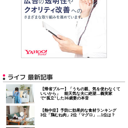
ライフ 最新記事
【帰省ブルー】「うちの親、気を使わなくて
いいから」 能天気な夫に絶望…義実家
で“孤立”した36歳妻の本音
【熱中症】予防に効果的な食材ランキング
3位「鶏むね肉」2位「マグロ」…1位は？