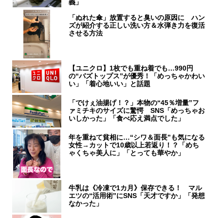
義」
「ぬれた傘」放置すると臭いの原因に ハン
ズが紹介する正しい洗い方＆水弾き力を復活
させる方法
【ユニクロ】1枚でも重ね着でも…990円
の“バズトップス”が優秀！「めっちゃかわい
い」「着心地いい」と話題
「でけぇ油揚げ！？」本物の“45％増量”フ
ァミチキのサイズに驚愕 SNS「めっちゃお
いしかった」「食べ応え満点でした」
年を重ねて貧相に…“シワ＆面長”も気になる
女性→カットで10歳以上若返り！？「めち
ゃくちゃ美人に」「とっても華やか」
牛乳は《冷凍で1カ月》保存できる！ マル
エツの“活用術”にSNS「天才ですか」「発想
なかった」