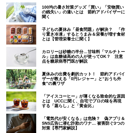
100均の暑さ対策グッズ「買い」「安物買い
の銭失い」の違いとは 節約アドバイザーに
聞く
子どもの夏休み「昼食問題」が解決？ 「作
り置き冷凍」するとうまみ＆栄養が増す食材
とは【管理栄養士に聞く】
カロリーは砂糖の半分…甘味料「マルチトー
ル」は血糖値高めの人が使ってOK？ 注意
点を糖尿病専門医が解説
夏休みの出費を劇的カット！ 節約アドバイ
ザーが教える「0円レジャー」と“おうち外
食”の裏ワザ
「アイスコーヒー」が薄くなる致命的な原因
とは UCCに聞く、自宅でプロの味を再現
する「蒸らし」と「黄金比」
「電気代が安くなる」は危険？ 偽アプリ＆
SNS広告に潜む詐欺のワナ… 被害防ぐ3つの
対策【専門家解説】