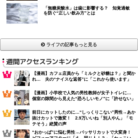
「無糖炭酸水」は歯に影響する？ 知覚過敏
を防ぐ“正しい飲み方”とは
ライフの記事もっと見る
週間アクセスランキング
【漫画】カフェ店員から「ミルクと砂糖は？」と聞か
れ… 夫の“ナイスな返答”に「これから使います」
【漫画】小学校で人気の男性教師が女子トイレに…
個室の隙間から見えた“恐ろしいモノ”に「許せない」
前日にカットしたのに…“しっくりこない”男性→あか
抜けカットで激変！ 2.9万いいね「別人やん」「モ
テそう」絶賛の声
“おかっぱ”に悩む男性→バッサリカットで大変身！
ビフォーアフターに「え、同じ人！？」「かっこい