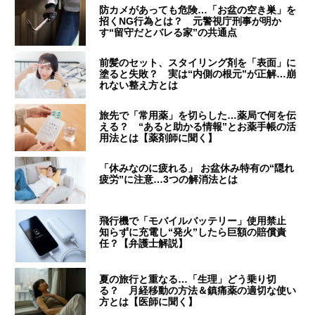
防カメがあっても危険…「お盆の空き巣」を
招くNG行為とは？ 元警視庁刑事が明か
す“留守だとバレる家”の共通点
前髪のセット、スタイリング剤を「表面」に
塗ると失敗？ 実は“内側の根元”が正解…崩
れない整え方とは
旅先で「常用薬」を切らした…薬局で何を伝
える？ “あると助かる情報”とお薬手帳の活
用法とは【薬剤師に聞く】
「休みなのに疲れる」 お盆休み特有の“隠れ
疲労”に注意…3つの解消法とは
飛行機で「モバイルバッテリー」使用禁止
知らずに充電し“発火”したら巨額の賠償責
任？【弁護士解説】
夏の旅行と重なる…「生理」どう乗り切
る？ 月経移動の方法＆鎮痛薬の適切な使い
方とは【医師に聞く】