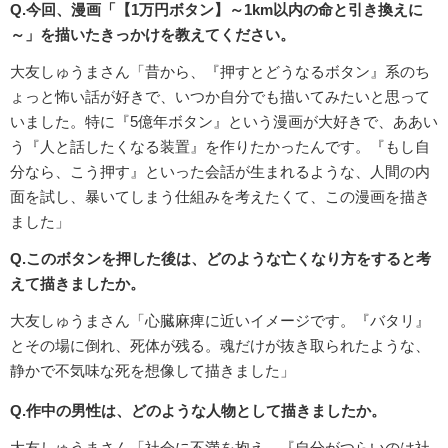
Q.今回、漫画「【1万円ボタン】～1km以内の命と引き換えに
～」を描いたきっかけを教えてください。
大友しゅうまさん「昔から、『押すとどうなるボタン』系のち
ょっと怖い話が好きで、いつか自分でも描いてみたいと思って
いました。特に『5億年ボタン』という漫画が大好きで、ああい
う『人と話したくなる装置』を作りたかったんです。『もし自
分なら、こう押す』といった会話が生まれるような、人間の内
面を試し、暴いてしまう仕組みを考えたくて、この漫画を描き
ました」
Q.このボタンを押した後は、どのような亡くなり方をすると考
えて描きましたか。
大友しゅうまさん「心臓麻痺に近いイメージです。『バタリ』
とその場に倒れ、死体が残る。魂だけが抜き取られたような、
静かで不気味な死を想像して描きました」
Q.作中の男性は、どのような人物として描きましたか。
大友しゅうまさん「社会に不満を抱え、『自分がつらいのは社