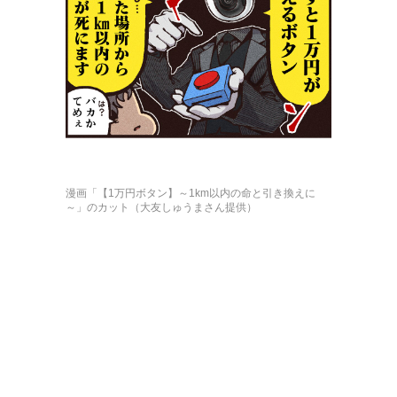
漫画「【1万円ボタン】～1km以内の命と引き換えに
～」のカット（大友しゅうまさん提供）