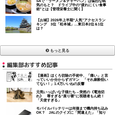
SAで「ラーメン＆チャーハン」は猛烈な眠
気のもと？ ドライブ中の“疲れにくい食事
術”とは【管理栄養士に聞く】
【お城】2026年上半期“人気”アクセスラン
キング 3位「松本城」…東日本2位＆1位
は？
もっと見る
編集部おすすめ記事
【漫画】ほくろ切除の手術中、「痛い」と言
っていいか分からずガマン 「それ麻酔効い
てない！」1.4万いいねの反響
元気いっぱいな子猫たち→突然の《電池切
れ》 尊すぎる“座り寝”に視聴者もん絶！
「天使すぎる」
モバイルバッテリーは何個まで機内持ち込み
OK？ JALのクイズに「間違えた」「知り