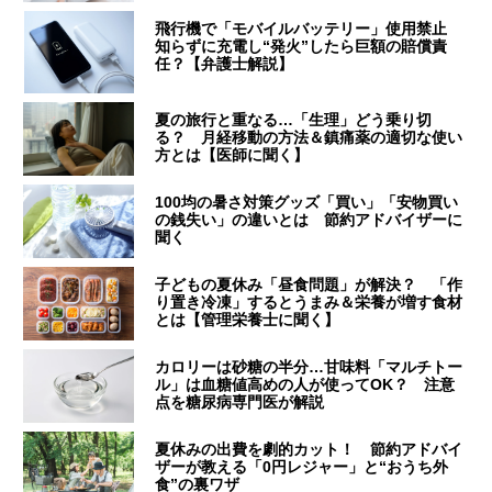
飛行機で「モバイルバッテリー」使用禁止
知らずに充電し“発火”したら巨額の賠償責
任？【弁護士解説】
夏の旅行と重なる…「生理」どう乗り切
る？ 月経移動の方法＆鎮痛薬の適切な使い
方とは【医師に聞く】
100均の暑さ対策グッズ「買い」「安物買い
の銭失い」の違いとは 節約アドバイザーに
聞く
子どもの夏休み「昼食問題」が解決？ 「作
り置き冷凍」するとうまみ＆栄養が増す食材
とは【管理栄養士に聞く】
カロリーは砂糖の半分…甘味料「マルチトー
ル」は血糖値高めの人が使ってOK？ 注意
点を糖尿病専門医が解説
夏休みの出費を劇的カット！ 節約アドバイ
ザーが教える「0円レジャー」と“おうち外
食”の裏ワザ