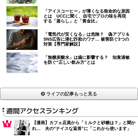
「アイスコーヒー」が薄くなる致命的な原因
とは UCCに聞く、自宅でプロの味を再現
する「蒸らし」と「黄金比」
「電気代が安くなる」は危険？ 偽アプリ＆
SNS広告に潜む詐欺のワナ… 被害防ぐ3つの
対策【専門家解説】
「無糖炭酸水」は歯に影響する？ 知覚過敏
を防ぐ“正しい飲み方”とは
ライフの記事もっと見る
週間アクセスランキング
【漫画】カフェ店員から「ミルクと砂糖は？」と聞か
れ… 夫の“ナイスな返答”に「これから使います」