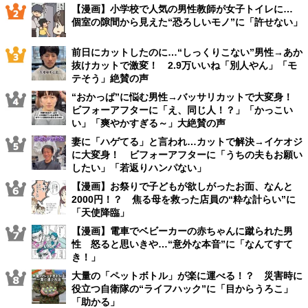
【漫画】小学校で人気の男性教師が女子トイレに…
個室の隙間から見えた“恐ろしいモノ”に「許せない」
前日にカットしたのに…“しっくりこない”男性→あか
抜けカットで激変！ 2.9万いいね「別人やん」「モ
テそう」絶賛の声
“おかっぱ”に悩む男性→バッサリカットで大変身！
ビフォーアフターに「え、同じ人！？」「かっこい
い」「爽やかすぎる～」大絶賛の声
妻に「ハゲてる」と言われ…カットで解決→イケオジ
に大変身！ ビフォーアフターに「うちの夫もお願い
したい」「若返りハンパない」
【漫画】お祭りで子どもが欲しがったお面、なんと
2000円！？ 焦る母を救った店員の“粋な計らい”に
「天使降臨」
【漫画】電車でベビーカーの赤ちゃんに蹴られた男
性 怒ると思いきや…“意外な本音”に「なんてすて
き！」
大量の「ペットボトル」が楽に運べる！？ 災害時に
役立つ自衛隊の“ライフハック”に「目からうろこ」
「助かる」