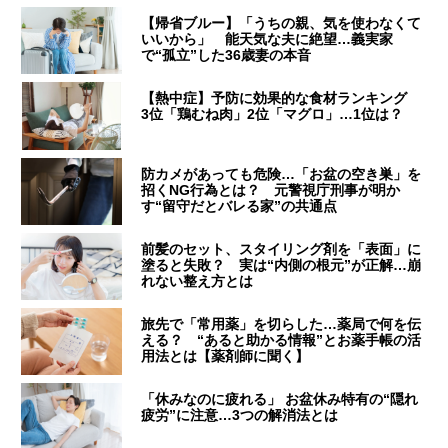
【帰省ブルー】「うちの親、気を使わなくて
いいから」 能天気な夫に絶望…義実家
で“孤立”した36歳妻の本音
【熱中症】予防に効果的な食材ランキング
3位「鶏むね肉」2位「マグロ」…1位は？
防カメがあっても危険…「お盆の空き巣」を
招くNG行為とは？ 元警視庁刑事が明か
す“留守だとバレる家”の共通点
前髪のセット、スタイリング剤を「表面」に
塗ると失敗？ 実は“内側の根元”が正解…崩
れない整え方とは
旅先で「常用薬」を切らした…薬局で何を伝
える？ “あると助かる情報”とお薬手帳の活
用法とは【薬剤師に聞く】
「休みなのに疲れる」 お盆休み特有の“隠れ
疲労”に注意…3つの解消法とは