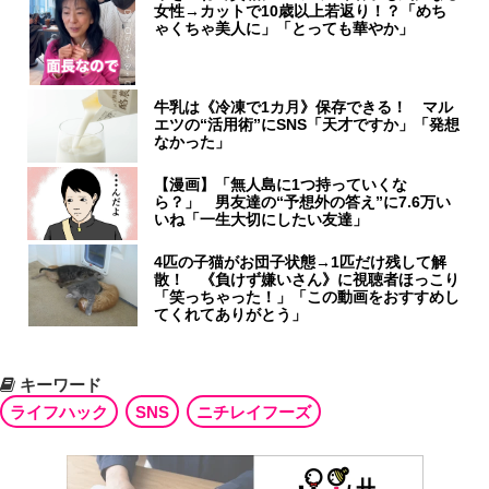
女性→カットで10歳以上若返り！？「めち
ゃくちゃ美人に」「とっても華やか」
牛乳は《冷凍で1カ月》保存できる！ マル
エツの“活用術”にSNS「天才ですか」「発想
なかった」
【漫画】「無人島に1つ持っていくな
ら？」 男友達の“予想外の答え”に7.6万い
いね「一生大切にしたい友達」
4匹の子猫がお団子状態→1匹だけ残して解
散！ 《負けず嫌いさん》に視聴者ほっこり
「笑っちゃった！」「この動画をおすすめし
てくれてありがとう」
キーワード
ライフハック
SNS
ニチレイフーズ