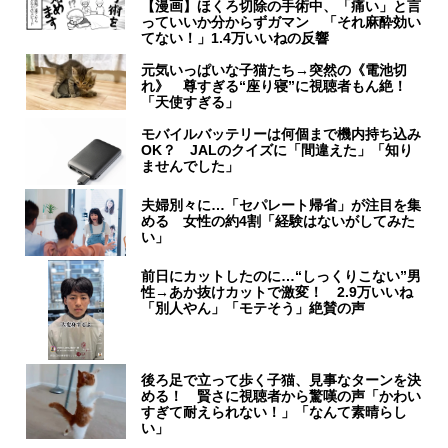
【漫画】ほくろ切除の手術中、「痛い」と言
っていいか分からずガマン 「それ麻酔効い
てない！」1.4万いいねの反響
元気いっぱいな子猫たち→突然の《電池切
れ》 尊すぎる“座り寝”に視聴者もん絶！
「天使すぎる」
モバイルバッテリーは何個まで機内持ち込み
OK？ JALのクイズに「間違えた」「知り
ませんでした」
夫婦別々に…「セパレート帰省」が注目を集
める 女性の約4割「経験はないがしてみた
い」
前日にカットしたのに…“しっくりこない”男
性→あか抜けカットで激変！ 2.9万いいね
「別人やん」「モテそう」絶賛の声
後ろ足で立って歩く子猫、見事なターンを決
める！ 賢さに視聴者から驚嘆の声「かわい
すぎて耐えられない！」「なんて素晴らし
い」