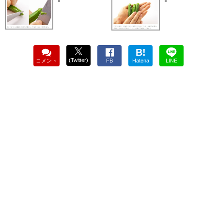
B!
(Twitter)
コメント
FB
Hatena
LINE