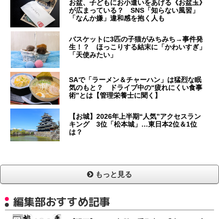
お盆、子どもにお小遣いをあげる《お盆玉》
が広まっている？ SNS「知らない風習」
「なんか嫌」違和感を抱く人も
バスケットに3匹の子猫がみちみち→事件発
生！？ ほっこりする結末に「かわいすぎ」
「天使みたい」
SAで「ラーメン＆チャーハン」は猛烈な眠
気のもと？ ドライブ中の“疲れにくい食事
術”とは【管理栄養士に聞く】
【お城】2026年上半期“人気”アクセスラン
キング 3位「松本城」…東日本2位＆1位
は？
もっと見る
編集部おすすめ記事