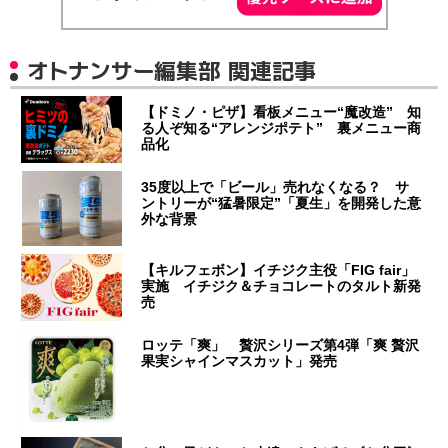
オトナンサー編集部 関連記事
【ドミノ・ピザ】看板メニュー“魔改造” 知
る人ぞ知る“アレンジポテト” 裏メニュー商
品化
35度以上で「ビール」売れなくなる？ サ
ントリーが“猛暑限定”「夏生」を開発した意
外な背景
【キルフェボン】イチジク主役「FIG fair」
実施 イチジク＆チョコレートのタルト新発
売
ロッテ「爽」 贅沢シリーズ第4弾「爽 贅沢
果実シャインマスカット」発売