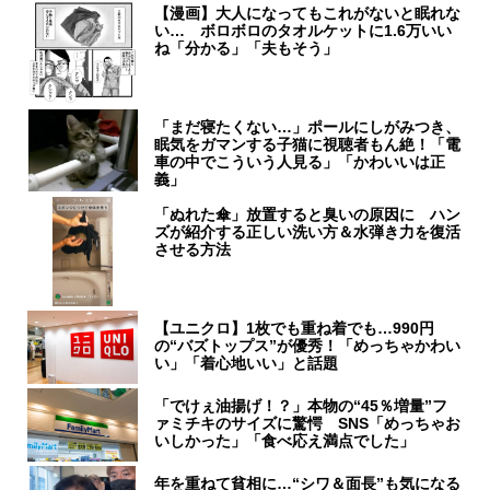
【漫画】大人になってもこれがないと眠れな
い… ボロボロのタオルケットに1.6万いい
ね「分かる」「夫もそう」
「まだ寝たくない…」ポールにしがみつき、
眠気をガマンする子猫に視聴者もん絶！「電
車の中でこういう人見る」「かわいいは正
義」
「ぬれた傘」放置すると臭いの原因に ハン
ズが紹介する正しい洗い方＆水弾き力を復活
させる方法
【ユニクロ】1枚でも重ね着でも…990円
の“バズトップス”が優秀！「めっちゃかわい
い」「着心地いい」と話題
「でけぇ油揚げ！？」本物の“45％増量”フ
ァミチキのサイズに驚愕 SNS「めっちゃお
いしかった」「食べ応え満点でした」
年を重ねて貧相に…“シワ＆面長”も気になる