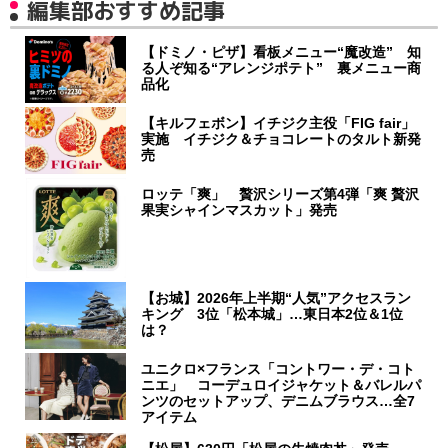
編集部おすすめ記事
【ドミノ・ピザ】看板メニュー“魔改造” 知
る人ぞ知る“アレンジポテト” 裏メニュー商
品化
【キルフェボン】イチジク主役「FIG fair」
実施 イチジク＆チョコレートのタルト新発
売
ロッテ「爽」 贅沢シリーズ第4弾「爽 贅沢
果実シャインマスカット」発売
【お城】2026年上半期“人気”アクセスラン
キング 3位「松本城」…東日本2位＆1位
は？
ユニクロ×フランス「コントワー・デ・コト
ニエ」 コーデュロイジャケット＆バレルパ
ンツのセットアップ、デニムブラウス…全7
アイテム