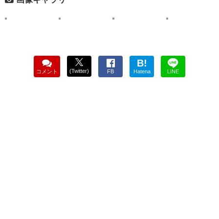
B!
(Twitter)
コメント
FB
Hatena
LINE