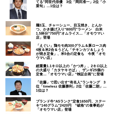
てる”同世代俳優 3位「岡田准一」2位「小
栗旬」…1位は？
麺3玉、チャーシュー、目玉焼き、とんか
つ、かき揚げ入り“800円”ラーメン 白米
1.5杯分“750円”オムライス…「オモウマい
店」登場
「えぐい」鶏モモ肉300グラム＆豚ロース肉
4枚＆米2合＆うどん「チキンカツ＆しょう
が焼き定食」、米5合の定食も 今夜「オモ
ウマい店」
総重量1.1キロ以上の「かつ丼」、2キロ以上
の大盛り「カタヤキそば」、ザンギ25個の
定食…「オモウマい店」“検証企画”に登場
「佐藤」で思い出す“有名人”ランキング 3
位「timelesz 佐藤勝利」2位「佐藤二朗」…
1位は？
ブランド牛“A5ランク”定食1650円、ステー
キ“140グラム”2420円 “破格”の食事処が
「オモウマい店」登場