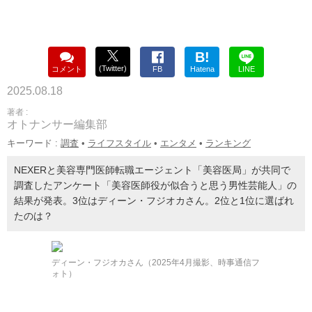
B!
(Twitter)
コメント
FB
Hatena
LINE
2025.08.18
著者 :
オトナンサー編集部
キーワード :
調査
•
ライフスタイル
•
エンタメ
•
ランキング
NEXERと美容専門医師転職エージェント「美容医局」が共同で
調査したアンケート「美容医師役が似合うと思う男性芸能人」の
結果が発表。3位はディーン・フジオカさん。2位と1位に選ばれ
たのは？
ディーン・フジオカさん（2025年4月撮影、時事通信フ
ォト）