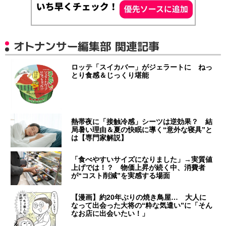
オトナンサー編集部 関連記事
ロッテ「スイカバー」がジェラートに ねっ
とり食感＆じっくり堪能
熱帯夜に「接触冷感」シーツは逆効果？ 結
局暑い理由＆夏の快眠に導く“意外な寝具”と
は【専門家解説】
「食べやすいサイズになりました」→実質値
上げでは！？ 物価上昇が続く中、消費者
が“コスト削減”を実感する場面
【漫画】約20年ぶりの焼き鳥屋… 大人に
なって出会った大将の“粋な気遣い”に「そん
なお店に出会いたい！」