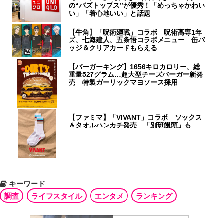
の“バズトップス”が優秀！「めっちゃかわい
い」「着心地いい」と話題
【牛角】「呪術廻戦」コラボ 呪術高専1年
ズ、七海建人、五条悟コラボメニュー 缶バ
ッジ＆クリアカードもらえる
【バーガーキング】1656キロカロリー、総
重量527グラム…超大型チーズバーガー新発
売 特製ガーリックマヨソース採用
【ファミマ】「VIVANT」コラボ ソックス
＆タオルハンカチ発売 「別班饅頭」も
キーワード
調査
ライフスタイル
エンタメ
ランキング