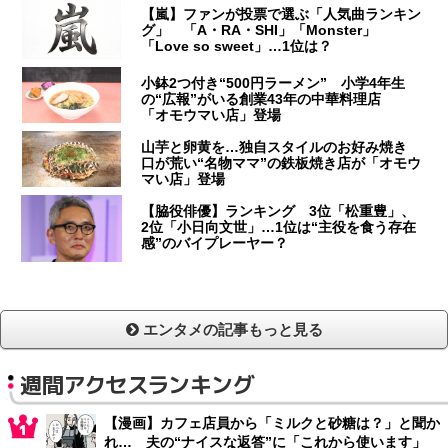
【嵐】ファンが投票で選ぶ「人気曲ランキン
グ」 「A・RA・SHI」「Monster」
「Love so sweet」…1位は？
小鉢2つ付き“500円ラーメン” 小学4年生
の“広報”がいる創業43年の中華料理店
「オモウマい店」登場
山芋と卵黄を…独自スタイルのお好み焼き
口が荒い“名物ママ”の鉄板焼き店が「オモウ
マい店」登場
【脇役俳優】ランキング 3位「松重豊」、
2位「小日向文世」…1位は“主役を食う存在
感”のバイプレーヤー？
エンタメの記事もっと見る
週間アクセスランキング
【漫画】カフェ店員から「ミルクと砂糖は？」と聞か
れ… 夫の“ナイスな返答”に「これから使います」