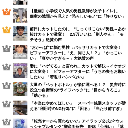
【漫画】小学校で人気の男性教師が女子トイレに…
個室の隙間から見えた“恐ろしいモノ”に「許せない」
前日にカットしたのに…“しっくりこない”男性→あか
抜けカットで激変！ 2.9万いいね「別人やん」「モ
テそう」絶賛の声
“おかっぱ”に悩む男性→バッサリカットで大変身！
ビフォーアフターに「え、同じ人！？」「かっこい
い」「爽やかすぎる～」大絶賛の声
妻に「ハゲてる」と言われ…カットで解決→イケオジ
に大変身！ ビフォーアフターに「うちの夫もお願い
したい」「若返りハンパない」
大量の「ペットボトル」が楽に運べる！？ 災害時に
役立つ自衛隊の“ライフハック”に「目からうろこ」
「助かる」
「本当にやめてほしい」 スーパー銭湯スタッフが訴
える“利用時のNG行為”に「困る」「当たり前すぎ」
「転売ヤーから買わないで」アイラップ公式が“ウォ
ッシャブルタンク”増産を報告 SNS「心強い」「落