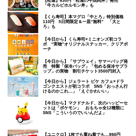
【松屋】630円「松屋の牛焼肉丼」発売
「牛カルビホルモン丼」も
【くら寿司】本マグロ「中とろ」特別価格
110円 5日間限定＆一皿“無料” 「大と
ろ」も
【今日から】くら寿司×ミニオンズ初コラ
ボ “実物”オリジナルステッカー、クリアポ
ーチ
【今日から】「サブウェイ」サマーバッグ発
売 特製「保冷バッグ」「包める保冷サブラ
ップ」の実物 割引チケット3500円封入
【今日から】ジェラート ピケ カフェ×ドラ
ゴンクエストが初コラボ SNS「おっさん行
けるのかこれ…」「えぐかわいい」
【今日から】マクドナルド、次のハッピーセ
ットは「ポケモン」 おもちゃ全12種類に
SNS「こういうのでいいんだよ」
【ユニクロ】1枚でも重ね着でも…990円