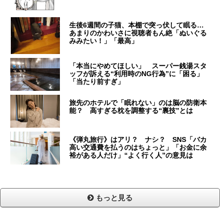
生後6週間の子猫、本棚で突っ伏して眠る…
あまりのかわいさに視聴者もん絶「ぬいぐる
みみたい！」「最高」
「本当にやめてほしい」 スーパー銭湯スタ
ッフが訴える“利用時のNG行為”に「困る」
「当たり前すぎ」
旅先のホテルで「眠れない」のは脳の防衛本
能？ 高すぎる枕を調整する“裏技”とは
《弾丸旅行》はアリ？ ナシ？ SNS「バカ
高い交通費を払うのはちょっと」「お金に余
裕がある人だけ」“よく行く人”の意見は
もっと見る