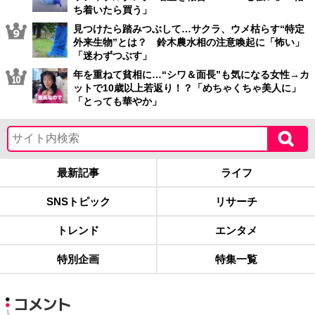
ち着いたら買う」
見つけたら踏みつぶして…サクラ、ウメ枯らす“特定
外来生物”とは？ 鈴木農水相の注意喚起に「怖い」
「迷わずつぶす」
年を重ねて貧相に…“シワ＆面長”も気になる女性→カ
ットで10歳以上若返り！？「めちゃくちゃ美人に」
「とっても華やか」
最新記事
ライフ
SNSトピック
リサーチ
トレンド
エンタメ
特別企画
特集一覧
コメント