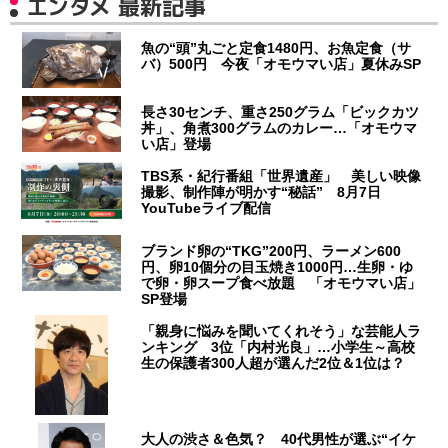
エンタメ 最新記事
魚の“頭”丸ごと定食1480円、お魚定食（サ
バ）500円 今夜「オモウマい店」夏休みSP
長さ30センチ、重さ250グラム「ビックカツ
丼」、角煮300グラムのカレー…「オモウマ
い店」登場
TBS系・紀行番組「世界遺産」 美しい映像
撮影、制作陣が明かす“秘話” 8月7日
YouTubeライブ配信
ブランド卵の“TKG”200円、ラーメン600
円、卵10個分の目玉焼き1000円…生卵・ゆ
で卵・卵スープ食べ放題 「オモウマい店」
SP登場
「親身に悩みを聞いてくれそう」な芸能人ラ
ンキング 3位「内村光良」…小学生～高校
生の保護者300人超が選んだ2位＆1位は？
大人の渋さ＆色気？ 40代男性が選ぶ“イケ