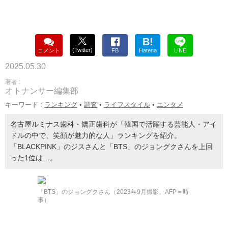
B!
(Twitter)
コメント
FB
Hatena
LINE
2025.05.30
著者 :
オトナンサー編集部
キーワード :
ランキング
•
調査
•
ライフスタイル
•
エンタメ
名古屋ルミナス歯科・矯正歯科が「韓国で活躍する芸能人・アイ
ドルの中で、笑顔が魅力的な人」ランキングを紹介。
「BLACKPINK」のジスさんと「BTS」のジョングクさんを上回
った1位は…。
「BTS」のジョングクさん（2023年9月撮影、AFP＝時
事）