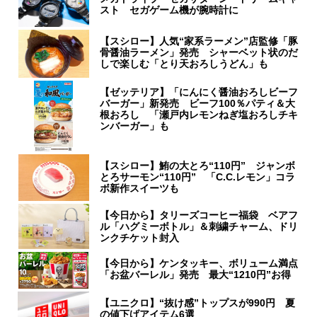
スト セガゲーム機が腕時計に
【スシロー】人気“家系ラーメン”店監修「豚
骨醤油ラーメン」発売 シャーベット状のだ
しで楽しむ「とり天おろしうどん」も
【ゼッテリア】「にんにく醤油おろしビーフ
バーガー」新発売 ビーフ100％パティ＆大
根おろし 「瀬戸内レモンねぎ塩おろしチキ
ンバーガー」も
【スシロー】鮪の大とろ“110円” ジャンボ
とろサーモン“110円” 「C.C.レモン」コラ
ボ新作スイーツも
【今日から】タリーズコーヒー福袋 ベアフ
ル「ハグミーボトル」＆刺繍チャーム、ドリ
ンクチケット封入
【今日から】ケンタッキー、ボリューム満点
「お盆バーレル」発売 最大“1210円”お得
【ユニクロ】“抜け感”トップスが990円 夏
の値下げアイテム6選