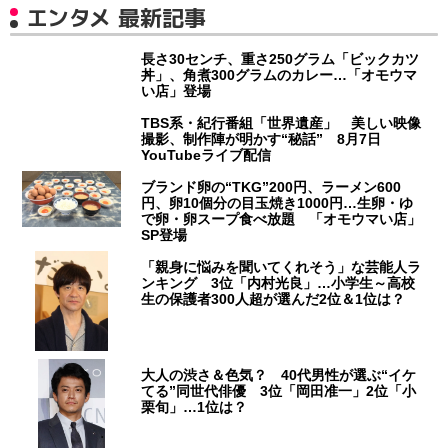
エンタメ 最新記事
長さ30センチ、重さ250グラム「ビックカツ
丼」、角煮300グラムのカレー…「オモウマ
い店」登場
TBS系・紀行番組「世界遺産」 美しい映像
撮影、制作陣が明かす“秘話” 8月7日
YouTubeライブ配信
ブランド卵の“TKG”200円、ラーメン600
円、卵10個分の目玉焼き1000円…生卵・ゆ
で卵・卵スープ食べ放題 「オモウマい店」
SP登場
「親身に悩みを聞いてくれそう」な芸能人ラ
ンキング 3位「内村光良」…小学生～高校
生の保護者300人超が選んだ2位＆1位は？
大人の渋さ＆色気？ 40代男性が選ぶ“イケ
てる”同世代俳優 3位「岡田准一」2位「小
栗旬」…1位は？