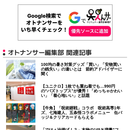
オトナンサー編集部 関連記事
100均の暑さ対策グッズ「買い」「安物買い
の銭失い」の違いとは 節約アドバイザーに
聞く
【ユニクロ】1枚でも重ね着でも…990円
の“バズトップス”が優秀！「めっちゃかわい
い」「着心地いい」と話題
【牛角】「呪術廻戦」コラボ 呪術高専1年
ズ、七海建人、五条悟コラボメニュー 缶バ
ッジ＆クリアカードもらえる
「でけぇ油揚げ！？」本物の“45％増量”フ