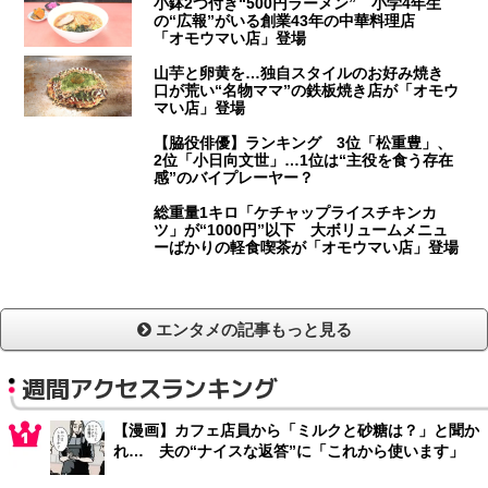
小鉢2つ付き“500円ラーメン” 小学4年生
の“広報”がいる創業43年の中華料理店
「オモウマい店」登場
山芋と卵黄を…独自スタイルのお好み焼き
口が荒い“名物ママ”の鉄板焼き店が「オモウ
マい店」登場
【脇役俳優】ランキング 3位「松重豊」、
2位「小日向文世」…1位は“主役を食う存在
感”のバイプレーヤー？
総重量1キロ「ケチャップライスチキンカ
ツ」が“1000円”以下 大ボリュームメニュ
ーばかりの軽食喫茶が「オモウマい店」登場
エンタメの記事もっと見る
週間アクセスランキング
【漫画】カフェ店員から「ミルクと砂糖は？」と聞か
れ… 夫の“ナイスな返答”に「これから使います」