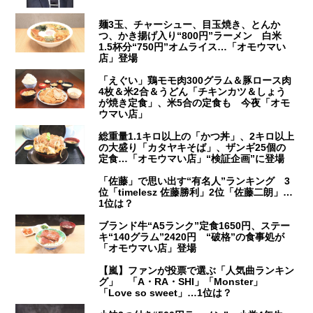
麺3玉、チャーシュー、目玉焼き、とんか
つ、かき揚げ入り“800円”ラーメン 白米
1.5杯分“750円”オムライス…「オモウマい
店」登場
「えぐい」鶏モモ肉300グラム＆豚ロース肉
4枚＆米2合＆うどん「チキンカツ＆しょう
が焼き定食」、米5合の定食も 今夜「オモ
ウマい店」
総重量1.1キロ以上の「かつ丼」、2キロ以上
の大盛り「カタヤキそば」、ザンギ25個の
定食…「オモウマい店」“検証企画”に登場
「佐藤」で思い出す“有名人”ランキング 3
位「timelesz 佐藤勝利」2位「佐藤二朗」…
1位は？
ブランド牛“A5ランク”定食1650円、ステー
キ“140グラム”2420円 “破格”の食事処が
「オモウマい店」登場
【嵐】ファンが投票で選ぶ「人気曲ランキン
グ」 「A・RA・SHI」「Monster」
「Love so sweet」…1位は？