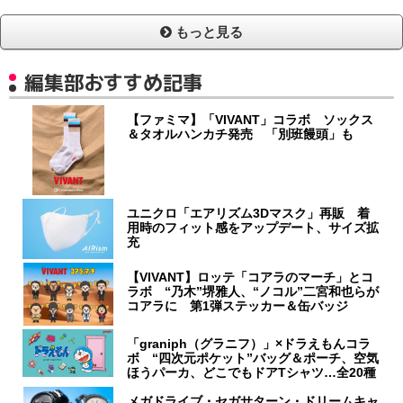
もっと見る
編集部おすすめ記事
【ファミマ】「VIVANT」コラボ ソックス
＆タオルハンカチ発売 「別班饅頭」も
ユニクロ「エアリズム3Dマスク」再販 着
用時のフィット感をアップデート、サイズ拡
充
【VIVANT】ロッテ「コアラのマーチ」とコ
ラボ “乃木”堺雅人、“ノコル”二宮和也らが
コアラに 第1弾ステッカー＆缶バッジ
「graniph（グラニフ）」×ドラえもんコラ
ボ “四次元ポケット”バッグ＆ポーチ、空気
ほうパーカ、どこでもドアTシャツ…全20種
メガドライブ・セガサターン・ドリームキャ