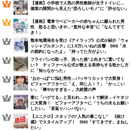
【漫画】小学校で人気の男性教師が女子トイレに…
個室の隙間から見えた“恐ろしいモノ”に「許せない」
【漫画】電車でベビーカーの赤ちゃんに蹴られた男
性 怒ると思いきや…“意外な本音”に「なんてすて
き！」
熊本地震発生を受け《アイラップ》公式が紹介「ウォ
ッシャブルタンク」に1.9万いいねの反響 SNS「水
の節約になったよ」「持ってた方がよい」
フライパンの取っ手、洗った後“上向き”に置いてな
い？ ティファール公式が教える長持ちする乾かし方
に「知らなかった」
“おかっぱ”に悩む男性→バッサリカットで大変身！
ビフォーアフターに「え、同じ人！？」「かっこい
い」「爽やかすぎる～」大絶賛の声
妻に「ハゲてる」と言われ…カットで解決→イケオジ
に大変身！ ビフォーアフターに「うちの夫もお願い
したい」「若返りハンパない」
【ユニクロ】スタッフの“人気の着こなし” 《抜け
感》でスタイルアップ！ SNS「すてきです。まねし
たい」