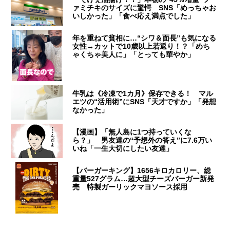
ァミチキのサイズに驚愕 SNS「めっちゃお
いしかった」「食べ応え満点でした」
年を重ねて貧相に…“シワ＆面長”も気になる
女性→カットで10歳以上若返り！？「めち
ゃくちゃ美人に」「とっても華やか」
牛乳は《冷凍で1カ月》保存できる！ マル
エツの“活用術”にSNS「天才ですか」「発想
なかった」
【漫画】「無人島に1つ持っていくな
ら？」 男友達の“予想外の答え”に7.6万い
いね「一生大切にしたい友達」
【バーガーキング】1656キロカロリー、総
重量527グラム…超大型チーズバーガー新発
売 特製ガーリックマヨソース採用