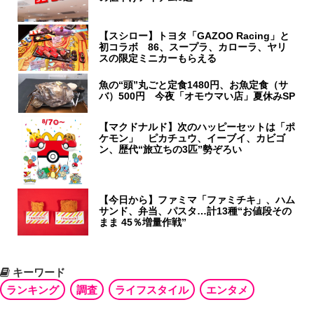
【スシロー】トヨタ「GAZOO Racing」と
初コラボ 86、スープラ、カローラ、ヤリ
スの限定ミニカーもらえる
魚の“頭”丸ごと定食1480円、お魚定食（サ
バ）500円 今夜「オモウマい店」夏休みSP
【マクドナルド】次のハッピーセットは「ポ
ケモン」 ピカチュウ、イーブイ、カビゴ
ン、歴代“旅立ちの3匹”勢ぞろい
【今日から】ファミマ「ファミチキ」、ハム
サンド、弁当、パスタ…計13種“お値段その
まま 45％増量作戦”
キーワード
ランキング
調査
ライフスタイル
エンタメ