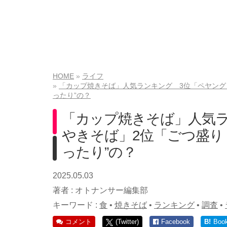
HOME
ライフ
「カップ焼きそば」人気ランキング 3位「ペヤング 
ったり”の？
「カップ焼きそば」人気ラ
やきそば」2位「ごつ盛り
ったり”の？
2025.05.03
著者 :
オトナンサー編集部
キーワード :
食
•
焼きそば
•
ランキング
•
調査
•
コメント
(Twitter)
Facebook
B!
Boo