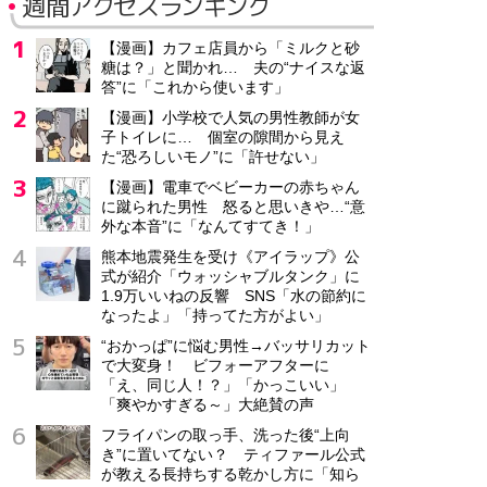
週間アクセスランキング
【漫画】カフェ店員から「ミルクと砂
糖は？」と聞かれ… 夫の“ナイスな返
答”に「これから使います」
【漫画】小学校で人気の男性教師が女
子トイレに… 個室の隙間から見え
た“恐ろしいモノ”に「許せない」
【漫画】電車でベビーカーの赤ちゃん
に蹴られた男性 怒ると思いきや…“意
外な本音”に「なんてすてき！」
熊本地震発生を受け《アイラップ》公
式が紹介「ウォッシャブルタンク」に
1.9万いいねの反響 SNS「水の節約に
なったよ」「持ってた方がよい」
“おかっぱ”に悩む男性→バッサリカット
で大変身！ ビフォーアフターに
「え、同じ人！？」「かっこいい」
「爽やかすぎる～」大絶賛の声
フライパンの取っ手、洗った後“上向
き”に置いてない？ ティファール公式
が教える長持ちする乾かし方に「知ら