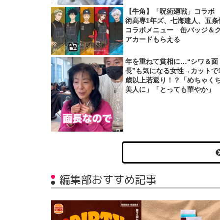
【牛角】「呪術廻戦」コラボ
術高専1年ズ、七海建人、五条
コラボメニュー 缶バッジ＆
アカードもらえる
年を重ねて貧相に…“シワ＆面
長”も気になる女性→カットで1
歳以上若返り！？「めちゃく
美人に」「とっても華やか」
編集部おすすめ記事