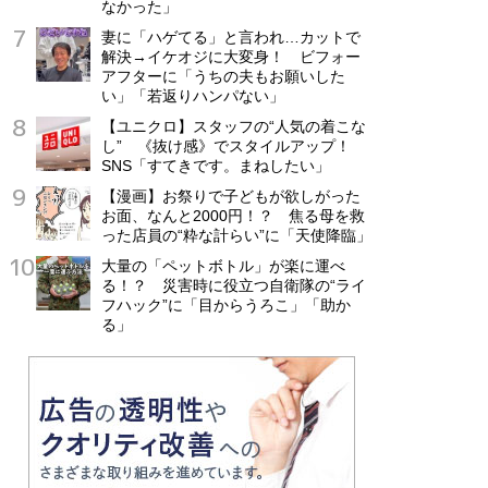
なかった」
妻に「ハゲてる」と言われ…カットで
解決→イケオジに大変身！ ビフォー
アフターに「うちの夫もお願いした
い」「若返りハンパない」
【ユニクロ】スタッフの“人気の着こな
し” 《抜け感》でスタイルアップ！
SNS「すてきです。まねしたい」
【漫画】お祭りで子どもが欲しがった
お面、なんと2000円！？ 焦る母を救
った店員の“粋な計らい”に「天使降臨」
大量の「ペットボトル」が楽に運べ
る！？ 災害時に役立つ自衛隊の“ライ
フハック”に「目からうろこ」「助か
る」