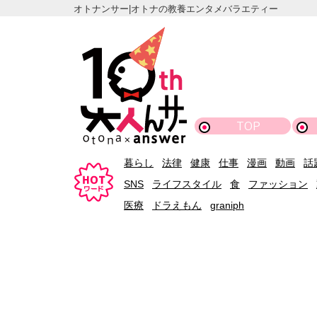
オトナンサー|オトナの教養エンタメバラエティー
TOP
暮らし
法律
健康
仕事
漫画
動画
話
SNS
ライフスタイル
食
ファッション
医療
ドラえもん
graniph