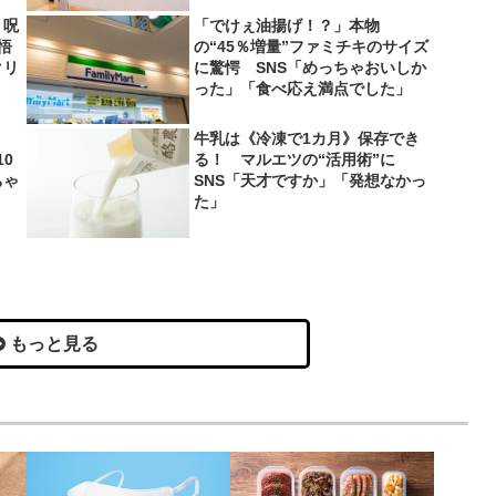
 呪
「でけぇ油揚げ！？」本物
悟
の“45％増量”ファミチキのサイズ
クリ
に驚愕 SNS「めっちゃおいしか
った」「食べ応え満点でした」
牛乳は《冷凍で1カ月》保存でき
0
る！ マルエツの“活用術”に
ちゃ
SNS「天才ですか」「発想なかっ
た」
もっと見る