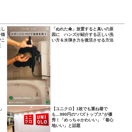
にし
「ぬれた傘」放置すると臭いの原
子猫
因に ハンズが紹介する正しい洗
でこ
い方＆水弾き力を復活させる方法
正
い」
【ユニクロ】1枚でも重ね着で
と
も…990円の“バズトップス”が優
秀！「めっちゃかわいい」「着心
地いい」と話題