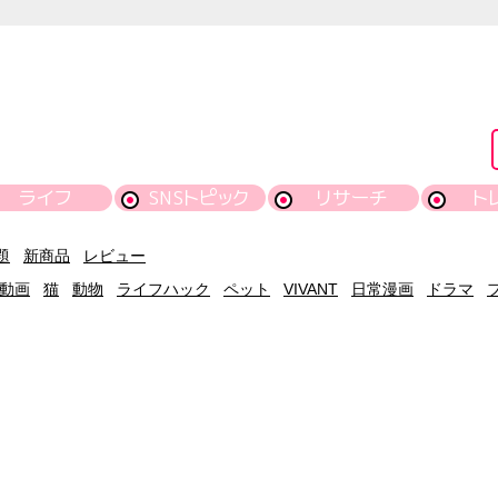
ライフ
SNSトピック
リサーチ
ト
題
新商品
レビュー
動画
猫
動物
ライフハック
ペット
VIVANT
日常漫画
ドラマ