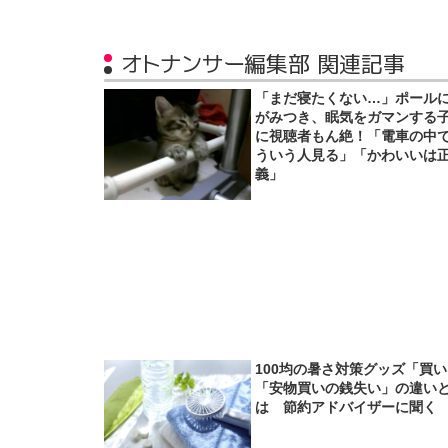
オトナンサー編集部 関連記事
「まだ寝たくない…」ポール
がみつき、眠気をガマンする
に視聴者もん絶！「電車の中
ういう人見る」「かわいいは
義」
100均の暑さ対策グッズ「買
「安物買いの銭失い」の違い
は 節約アドバイザーに聞く