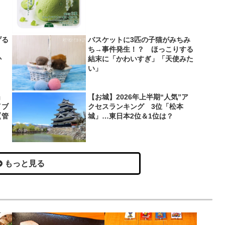
げる
バスケットに3匹の子猫がみちみ
？
ち→事件発生！？ ほっこりする
か
結末に「かわいすぎ」「天使みた
い」
」
【お城】2026年上半期“人気”ア
イブ
クセスランキング 3位「松本
【管
城」…東日本2位＆1位は？
もっと見る