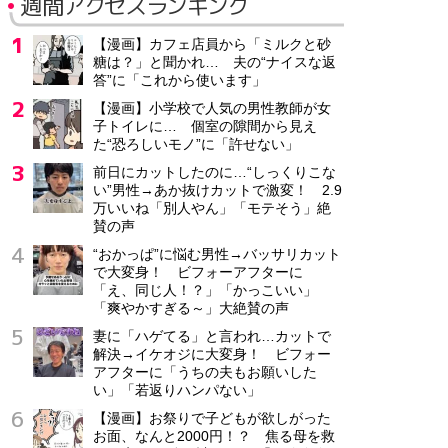
週間アクセスランキング
【漫画】カフェ店員から「ミルクと砂
糖は？」と聞かれ… 夫の“ナイスな返
答”に「これから使います」
【漫画】小学校で人気の男性教師が女
子トイレに… 個室の隙間から見え
た“恐ろしいモノ”に「許せない」
前日にカットしたのに…“しっくりこな
い”男性→あか抜けカットで激変！ 2.9
万いいね「別人やん」「モテそう」絶
賛の声
“おかっぱ”に悩む男性→バッサリカット
で大変身！ ビフォーアフターに
「え、同じ人！？」「かっこいい」
「爽やかすぎる～」大絶賛の声
妻に「ハゲてる」と言われ…カットで
解決→イケオジに大変身！ ビフォー
アフターに「うちの夫もお願いした
い」「若返りハンパない」
【漫画】お祭りで子どもが欲しがった
お面、なんと2000円！？ 焦る母を救