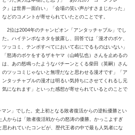
ク』は世界一面白い」「会場の笑い声がすさまじかった」
などのコメントが寄せられていたとのことです。
2位は2004年のチャンピオン「アンタッチャブル」でし
た。ハイテンポなネタを披露し、回答では「漫才のボケ、
ツッコミ、テンポすべてにおいて右にでるものはいない」
「怒涛のボケをするザキヤマ（山崎弘也）さんを止めるの
は、あの怒鳴ったようなバチーンとくる柴田（英嗣）さん
のツッコミじゃないと無理だなと思わせる漫才です」「ア
ンタッチャブルの漫才は明るい気持ちにさせてくれるし元
気になれます」といった感想が寄せられているとのことで
チマン」でした。史上初となる敗者復活からの逆転優勝とい
た人からは「敗者復活戦からの怒涛の優勝。かっこよすぎ
と思われていたコンビが、歴代王者の中で最も人気者にな