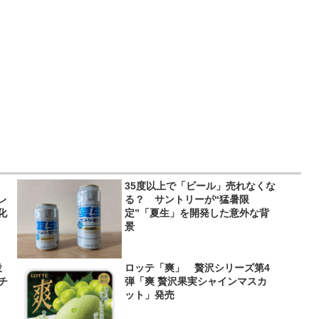
35度以上で「ビール」売れなくな
レ
る？ サントリーが“猛暑限
化
定”「夏生」を開発した意外な背
景
役
ロッテ「爽」 贅沢シリーズ第4
＆チ
弾「爽 贅沢果実シャインマスカ
ット」発売