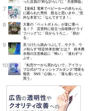
った店員の“粋な計らい”に「天使降臨」
【漫画】電車でベビーカーの赤ちゃん
に蹴られた男性 怒ると思いきや…“意
外な本音”に「なんてすてき！」
大量の「ペットボトル」が楽に運べ
る！？ 災害時に役立つ自衛隊の“ライ
フハック”に「目からうろこ」「助か
る」
見つけたら踏みつぶして…サクラ、ウ
メ枯らす“特定外来生物”とは？ 鈴木農
水相の注意喚起に「怖い」「迷わずつ
ぶす」
「転売ヤーから買わないで」アイラッ
プ公式が“ウォッシャブルタンク”増産を
報告 SNS「心強い」「落ち着いたら
買う」