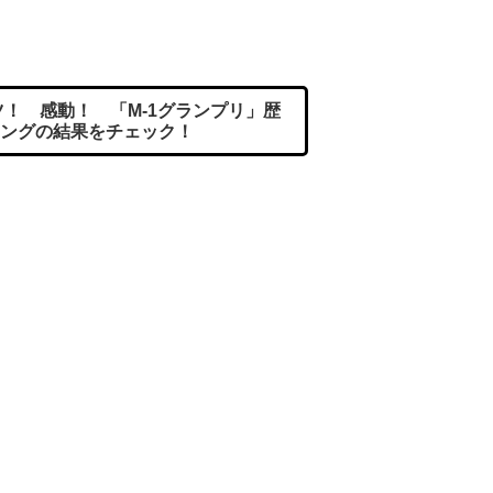
。
ツ！ 感動！ 「M-1グランプリ」歴
ングの結果をチェック！