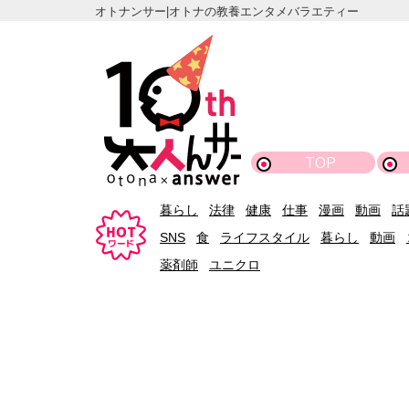
オトナンサー|オトナの教養エンタメバラエティー
TOP
暮らし
法律
健康
仕事
漫画
動画
話
SNS
食
ライフスタイル
暮らし
動画
薬剤師
ユニクロ