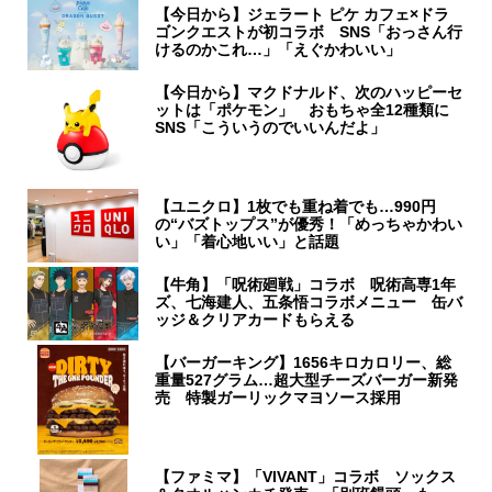
【今日から】ジェラート ピケ カフェ×ドラ
ゴンクエストが初コラボ SNS「おっさん行
けるのかこれ…」「えぐかわいい」
【今日から】マクドナルド、次のハッピーセ
ットは「ポケモン」 おもちゃ全12種類に
SNS「こういうのでいいんだよ」
【ユニクロ】1枚でも重ね着でも…990円
の“バズトップス”が優秀！「めっちゃかわい
い」「着心地いい」と話題
【牛角】「呪術廻戦」コラボ 呪術高専1年
ズ、七海建人、五条悟コラボメニュー 缶バ
ッジ＆クリアカードもらえる
【バーガーキング】1656キロカロリー、総
重量527グラム…超大型チーズバーガー新発
売 特製ガーリックマヨソース採用
【ファミマ】「VIVANT」コラボ ソックス