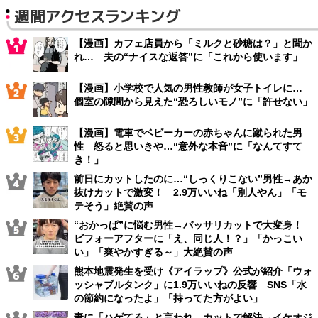
週間アクセスランキング
【漫画】カフェ店員から「ミルクと砂糖は？」と聞か
れ… 夫の“ナイスな返答”に「これから使います」
【漫画】小学校で人気の男性教師が女子トイレに…
個室の隙間から見えた“恐ろしいモノ”に「許せない」
【漫画】電車でベビーカーの赤ちゃんに蹴られた男
性 怒ると思いきや…“意外な本音”に「なんてすて
き！」
前日にカットしたのに…“しっくりこない”男性→あか
抜けカットで激変！ 2.9万いいね「別人やん」「モ
テそう」絶賛の声
“おかっぱ”に悩む男性→バッサリカットで大変身！
ビフォーアフターに「え、同じ人！？」「かっこい
い」「爽やかすぎる～」大絶賛の声
熊本地震発生を受け《アイラップ》公式が紹介「ウォ
ッシャブルタンク」に1.9万いいねの反響 SNS「水
の節約になったよ」「持ってた方がよい」
妻に「ハゲてる」と言われ…カットで解決→イケオジ