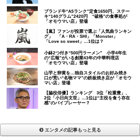
ブランド牛“A5ランク”定食1650円、ステー
キ“140グラム”2420円 “破格”の食事処が
「オモウマい店」登場
【嵐】ファンが投票で選ぶ「人気曲ランキン
グ」 「A・RA・SHI」「Monster」
「Love so sweet」…1位は？
小鉢2つ付き“500円ラーメン” 小学4年生
の“広報”がいる創業43年の中華料理店
「オモウマい店」登場
山芋と卵黄を…独自スタイルのお好み焼き
口が荒い“名物ママ”の鉄板焼き店が「オモウ
マい店」登場
【脇役俳優】ランキング 3位「松重豊」、
2位「小日向文世」…1位は“主役を食う存在
感”のバイプレーヤー？
エンタメの記事もっと見る