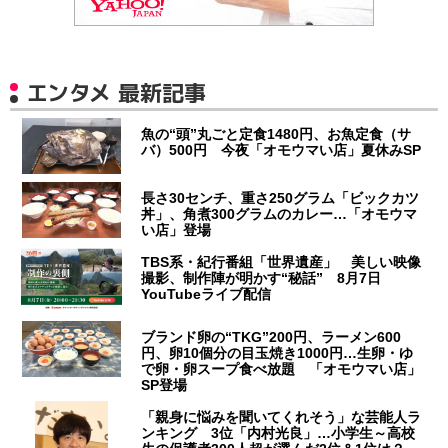
エンタメ 最新記事
魚の“頭”丸ごと定食1480円、お魚定食（サ
バ）500円 今夜「オモウマい店」夏休みSP
長さ30センチ、重さ250グラム「ビックカツ
丼」、角煮300グラムのカレー…「オモウマ
い店」登場
TBS系・紀行番組「世界遺産」 美しい映像
撮影、制作陣が明かす“秘話” 8月7日
YouTubeライブ配信
ブランド卵の“TKG”200円、ラーメン600
円、卵10個分の目玉焼き1000円…生卵・ゆ
で卵・卵スープ食べ放題 「オモウマい店」
SP登場
「親身に悩みを聞いてくれそう」な芸能人ラ
ンキング 3位「内村光良」…小学生～高校