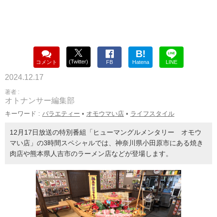
B!
(Twitter)
コメント
FB
Hatena
LINE
2024.12.17
著者 :
オトナンサー編集部
キーワード :
バラエティー
•
オモウマい店
•
ライフスタイル
12月17日放送の特別番組「ヒューマングルメンタリー オモウ
マい店」の3時間スペシャルでは、神奈川県小田原市にある焼き
肉店や熊本県人吉市のラーメン店などが登場します。