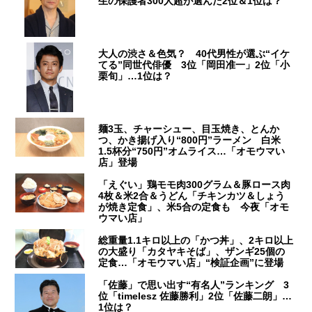
生の保護者300人超が選んだ2位＆1位は？
大人の渋さ＆色気？ 40代男性が選ぶ“イケ
てる”同世代俳優 3位「岡田准一」2位「小
栗旬」…1位は？
麺3玉、チャーシュー、目玉焼き、とんか
つ、かき揚げ入り“800円”ラーメン 白米
1.5杯分“750円”オムライス…「オモウマい
店」登場
「えぐい」鶏モモ肉300グラム＆豚ロース肉
4枚＆米2合＆うどん「チキンカツ＆しょう
が焼き定食」、米5合の定食も 今夜「オモ
ウマい店」
総重量1.1キロ以上の「かつ丼」、2キロ以上
の大盛り「カタヤキそば」、ザンギ25個の
定食…「オモウマい店」“検証企画”に登場
「佐藤」で思い出す“有名人”ランキング 3
位「timelesz 佐藤勝利」2位「佐藤二朗」…
1位は？