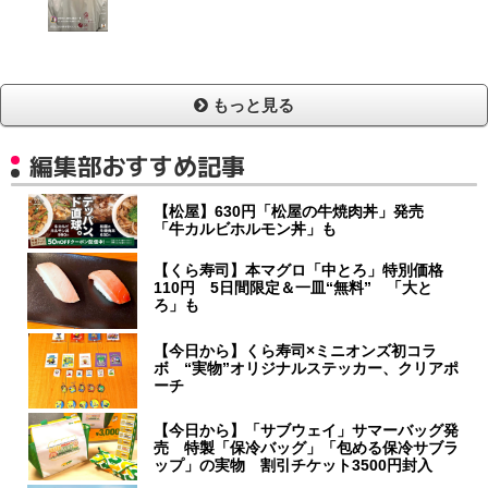
もっと見る
編集部おすすめ記事
【松屋】630円「松屋の牛焼肉丼」発売
「牛カルビホルモン丼」も
【くら寿司】本マグロ「中とろ」特別価格
110円 5日間限定＆一皿“無料” 「大と
ろ」も
【今日から】くら寿司×ミニオンズ初コラ
ボ “実物”オリジナルステッカー、クリアポ
ーチ
【今日から】「サブウェイ」サマーバッグ発
売 特製「保冷バッグ」「包める保冷サブラ
ップ」の実物 割引チケット3500円封入