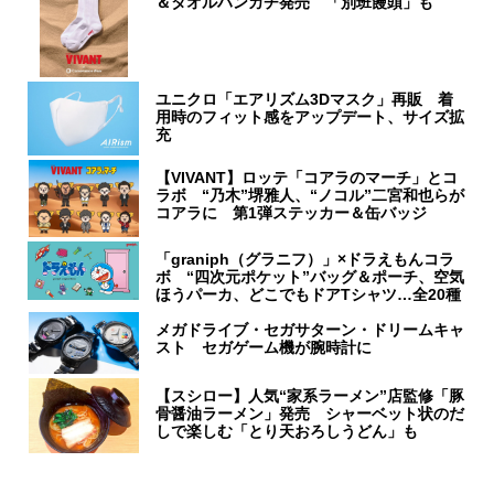
＆タオルハンカチ発売 「別班饅頭」も
ユニクロ「エアリズム3Dマスク」再販 着
用時のフィット感をアップデート、サイズ拡
充
【VIVANT】ロッテ「コアラのマーチ」とコ
ラボ “乃木”堺雅人、“ノコル”二宮和也らが
コアラに 第1弾ステッカー＆缶バッジ
「graniph（グラニフ）」×ドラえもんコラ
ボ “四次元ポケット”バッグ＆ポーチ、空気
ほうパーカ、どこでもドアTシャツ…全20種
メガドライブ・セガサターン・ドリームキャ
スト セガゲーム機が腕時計に
【スシロー】人気“家系ラーメン”店監修「豚
骨醤油ラーメン」発売 シャーベット状のだ
しで楽しむ「とり天おろしうどん」も