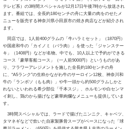
テレビ系）の3時間スペシャルが12月17日午後7時から放送され
ます。番組では、全長約180センチの舟に大量の肉をのせたメ
ニューを販売する神奈川県小田原市の焼き肉店などが紹介され
ます。
同店では、1人前400グラムの「牛ハラミセット」（1870円）
や国産和牛の「カイノミ（バラ肉）」を使った「ジャンステー
キ」（1408円）などが名物。中でも、10人以上で予約ができる
コース「豪華客船コース」（一人前9000円）というものがあ
り、フラワーアレジメントを施した全長約180センチの舟
に、“A5ランク”の生粋かながわ牛のサーロイン12枚、神奈川和
牛の「ランボソ（もも肉）」や牛一頭から約500グラムしかと
れないといわれる希少部位「千本スジ」、ホルモンや白センマ
イ刺し、鶏のから揚げなど豪華絢爛なメニューも提供していま
す。
3時間スペシャルでは、ラードで揚げたニンニク、キャベツ、
タマネギなどで炊いた自家製豚骨スープがベースになった「球
磨川ラーメン」（650円）を提供する熊本県人吉市のラーメン