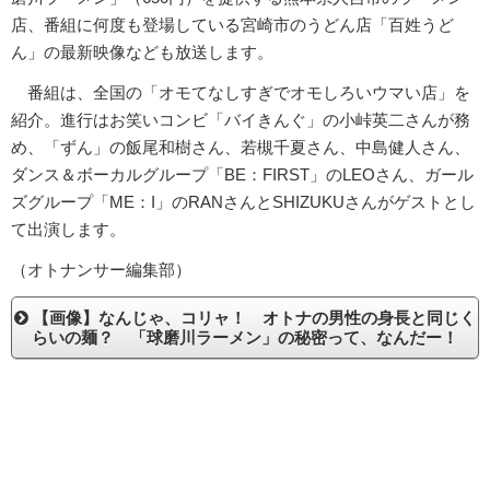
店、番組に何度も登場している宮崎市のうどん店「百姓うど
ん」の最新映像なども放送します。
番組は、全国の「オモてなしすぎでオモしろいウマい店」を
紹介。進行はお笑いコンビ「バイきんぐ」の小峠英二さんが務
め、「ずん」の飯尾和樹さん、若槻千夏さん、中島健人さん、
ダンス＆ボーカルグループ「BE：FIRST」のLEOさん、ガール
ズグループ「ME：I」のRANさんとSHIZUKUさんがゲストとし
て出演します。
（オトナンサー編集部）
【画像】なんじゃ、コリャ！ オトナの男性の身長と同じく
らいの麺？ 「球磨川ラーメン」の秘密って、なんだー！