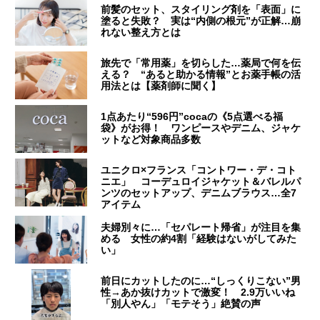
前髪のセット、スタイリング剤を「表面」に
塗ると失敗？ 実は“内側の根元”が正解…崩
れない整え方とは
旅先で「常用薬」を切らした…薬局で何を伝
える？ “あると助かる情報”とお薬手帳の活
用法とは【薬剤師に聞く】
1点あたり“596円”cocaの《5点選べる福
袋》がお得！ ワンピースやデニム、ジャケ
ットなど対象商品多数
ユニクロ×フランス「コントワー・デ・コト
ニエ」 コーデュロイジャケット＆バレルパ
ンツのセットアップ、デニムブラウス…全7
アイテム
夫婦別々に…「セパレート帰省」が注目を集
める 女性の約4割「経験はないがしてみた
い」
前日にカットしたのに…“しっくりこない”男
性→あか抜けカットで激変！ 2.9万いいね
「別人やん」「モテそう」絶賛の声