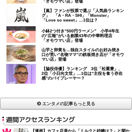
「オモウマい店」登場
【嵐】ファンが投票で選ぶ「人気曲ランキン
グ」 「A・RA・SHI」「Monster」
「Love so sweet」…1位は？
小鉢2つ付き“500円ラーメン” 小学4年生
の“広報”がいる創業43年の中華料理店
「オモウマい店」登場
山芋と卵黄を…独自スタイルのお好み焼き
口が荒い“名物ママ”の鉄板焼き店が「オモウ
マい店」登場
【脇役俳優】ランキング 3位「松重豊」、
2位「小日向文世」…1位は“主役を食う存在
感”のバイプレーヤー？
エンタメの記事もっと見る
週間アクセスランキング
【漫画】カフェ店員から「ミルクと砂糖は？」と聞か