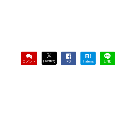
B!
(Twitter)
コメント
FB
Hatena
LINE