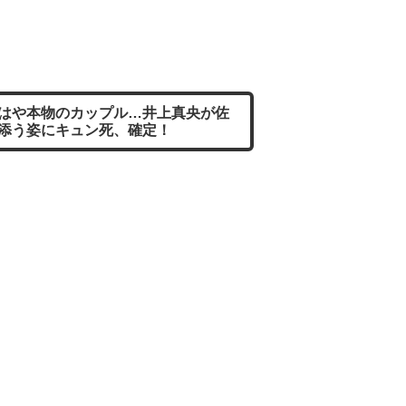
はや本物のカップル…井上真央が佐
添う姿にキュン死、確定！