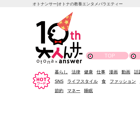
オトナンサー|オトナの教養エンタメバラエティー
TOP
暮らし
法律
健康
仕事
漫画
動画
話
SNS
ライフスタイル
食
ファッション
節約
マネー
睡眠