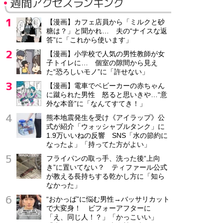
週間アクセスランキング
【漫画】カフェ店員から「ミルクと砂
糖は？」と聞かれ… 夫の“ナイスな返
答”に「これから使います」
【漫画】小学校で人気の男性教師が女
子トイレに… 個室の隙間から見え
た“恐ろしいモノ”に「許せない」
【漫画】電車でベビーカーの赤ちゃん
に蹴られた男性 怒ると思いきや…“意
外な本音”に「なんてすてき！」
熊本地震発生を受け《アイラップ》公
式が紹介「ウォッシャブルタンク」に
1.9万いいねの反響 SNS「水の節約に
なったよ」「持ってた方がよい」
フライパンの取っ手、洗った後“上向
き”に置いてない？ ティファール公式
が教える長持ちする乾かし方に「知ら
なかった」
“おかっぱ”に悩む男性→バッサリカット
で大変身！ ビフォーアフターに
「え、同じ人！？」「かっこいい」