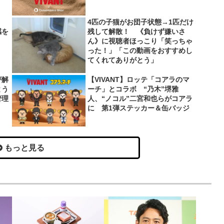
4匹の子猫がお団子状態→1匹だけ
感を
残して解散！ 《負けず嫌いさ
ん》に視聴者ほっこり「笑っちゃ
った！」「この動画をおすすめし
てくれてありがとう」
が解
【VIVANT】ロッテ「コアラのマ
とう
ーチ」とコラボ “乃木”堺雅
管理
人、“ノコル”二宮和也らがコアラ
に 第1弾ステッカー＆缶バッジ
もっと見る