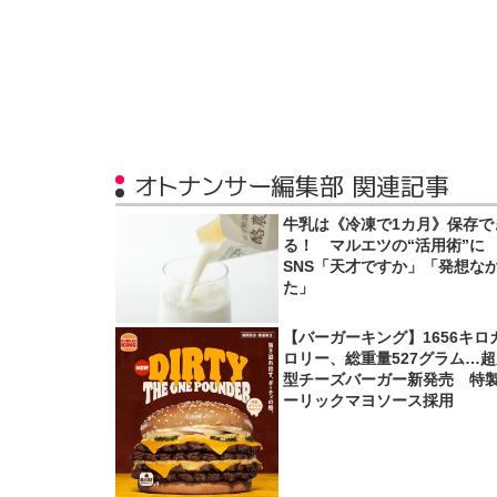
オトナンサー編集部 関連記事
牛乳は《冷凍で1カ月》保存で
る！ マルエツの“活用術”に
SNS「天才ですか」「発想な
た」
【バーガーキング】1656キロ
ロリー、総重量527グラム…
型チーズバーガー新発売 特
ーリックマヨソース採用