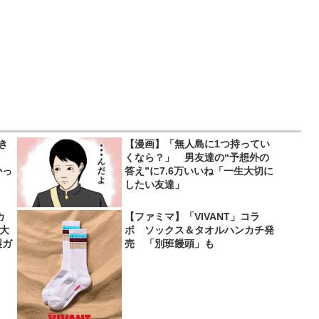
き
【漫画】「無人島に1つ持ってい
くなら？」 男友達の“予想外の
かっ
答え”に7.6万いいね「一生大切に
したい友達」
カ
【ファミマ】「VIVANT」コラ
超大
ボ ソックス＆タオルハンカチ発
製ガ
売 「別班饅頭」も