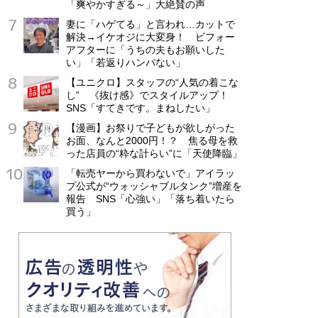
「爽やかすぎる～」大絶賛の声
妻に「ハゲてる」と言われ…カットで
解決→イケオジに大変身！ ビフォー
アフターに「うちの夫もお願いした
い」「若返りハンパない」
【ユニクロ】スタッフの“人気の着こな
し” 《抜け感》でスタイルアップ！
SNS「すてきです。まねしたい」
【漫画】お祭りで子どもが欲しがった
お面、なんと2000円！？ 焦る母を救
った店員の“粋な計らい”に「天使降臨」
「転売ヤーから買わないで」アイラッ
プ公式が“ウォッシャブルタンク”増産を
報告 SNS「心強い」「落ち着いたら
買う」