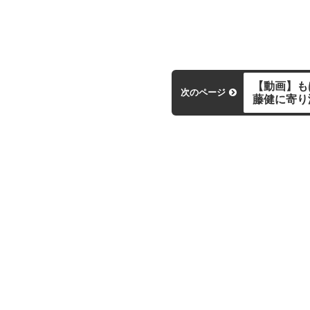
【動画】も
次のページ
藤健に寄り