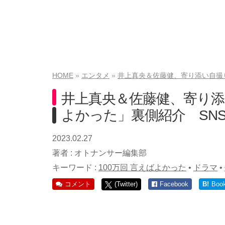
HOME
エンタメ
井上真央＆佐藤健、寄り添い自撮り
井上真央＆佐藤健、寄り添
よかった」裏側紹介 SN
2023.02.27
著者 :
オトナンサー編集部
キーワード :
100万回 言えばよかった
•
ドラマ
•
コメント
(Twitter)
Facebook
B!
Boo