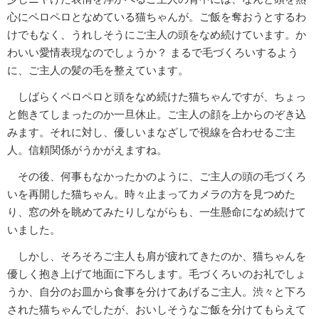
心にペロペロとなめている猫ちゃんが。ご飯を奪おうとするわ
けでもなく、うれしそうにご主人の頭をなめ続けています。か
わいい愛情表現なのでしょうか？ まるで毛づくろいするよう
に、ご主人の髪の毛を整えています。
しばらくペロペロと頭をなめ続けた猫ちゃんですが、ちょっ
と飽きてしまったのか一旦休止。ご主人の顔を上からのぞき込
みます。それに対し、優しいまなざしで視線を合わせるご主
人。信頼関係がうかがえますね。
その後、何事もなかったかのように、ご主人の頭の毛づくろ
いを再開した猫ちゃん。時々止まってカメラの方を見つめた
り、窓の外を眺めてみたりしながらも、一生懸命になめ続けて
いました。
しかし、そろそろご主人も肩が疲れてきたのか、猫ちゃんを
優しく抱き上げて地面に下ろします。毛づくろいのお礼でしょ
うか、自分のお皿から食事を分けてあげるご主人。渋々と下ろ
された猫ちゃんでしたが、おいしそうなご飯を分けてもらえて