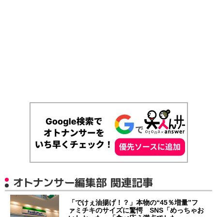
オトナンサー編集部 関連記事
「でけぇ油揚げ！？」本物の“45％増量”フ
ァミチキのサイズに驚愕 SNS「めっちゃお