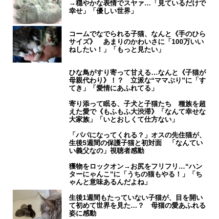
→穏やかな表情でスヤァ…「見ているだけで
幸せ」「優しい世界」
コームでなでられる子猫、なんと《手のひら
サイズ》 あまりのかわいさに「100万いい
ねしたい！」「もっと見たい」
ひな鳥がすり寄って甘える…なんと《子猫が
母親代わり》！？ 立派な“ママぶり”に「す
てき」「愛情にあふれてる」
寄り添って眠る、子犬と子猫たち 種族を超
えた愛で《もふもふ大渋滞》「なんて幸せな
大家族」「いとおしくて仕方ない」
「パパになってくれる？」オスの先住猫が、
生後5週間の保護子猫と初対面 「なんてい
い義父なの」視聴者感動
獲物をロックオン→お尻をフリフリ…“ハン
ターにゃんこ”に「うちの猫もやる！」「ち
ゃんと意味あるんだよね」
生後1週間もたっていない子猫が、目を開い
て初めて世界を見た…？ 母猫の愛あふれる
姿に感動