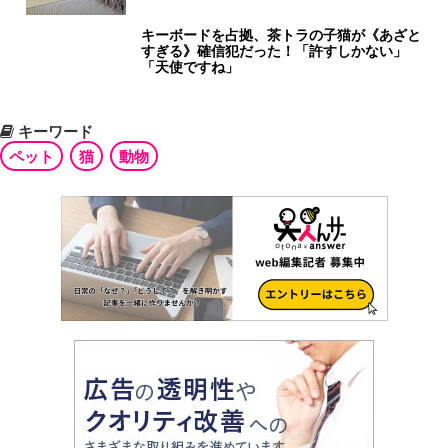
キーボードを占拠、茶トラの子猫が《あざと
すぎる》確信犯だった！「許すしかない」
「天使ですね」
キーワード
ペット
猫
動物