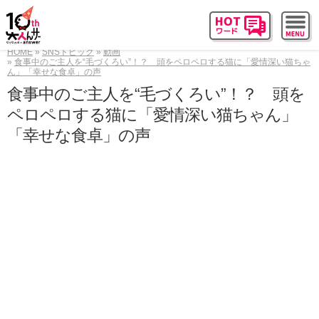
HOME
SNSトピック
動画
食事中のご主人を“毛づくろい”！？ 頭をペロペロする猫に「愛情深い猫ちゃ
ん」「幸せな食卓」の声
食事中のご主人を“毛づくろい”！？ 頭を
ペロペロする猫に「愛情深い猫ちゃん」
「幸せな食卓」の声