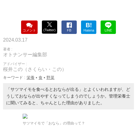
B!
(Twitter)
コメント
FB
Hatena
LINE
2024.03.17
著者 :
オトナンサー編集部
アドバイザー :
桜井この（さくらい・この）
キーワード :
栄養
•
食
•
野菜
「サツマイモを食べるとおならが出る」とよくいわれますが、ど
うしておならが出やすくなってしまうのでしょうか。管理栄養士
に聞いてみると、ちゃんとした理由がありました。
サツマイモで「おなら」の理由って？