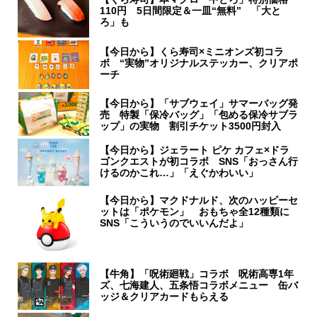
110円 5日間限定＆一皿“無料” 「大と
ろ」も
【今日から】くら寿司×ミニオンズ初コラ
ボ “実物”オリジナルステッカー、クリアポ
ーチ
【今日から】「サブウェイ」サマーバッグ発
売 特製「保冷バッグ」「包める保冷サブラ
ップ」の実物 割引チケット3500円封入
【今日から】ジェラート ピケ カフェ×ドラ
ゴンクエストが初コラボ SNS「おっさん行
けるのかこれ…」「えぐかわいい」
【今日から】マクドナルド、次のハッピーセ
ットは「ポケモン」 おもちゃ全12種類に
SNS「こういうのでいいんだよ」
【牛角】「呪術廻戦」コラボ 呪術高専1年
ズ、七海建人、五条悟コラボメニュー 缶バ
ッジ＆クリアカードもらえる