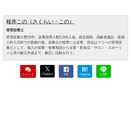
桜井この（さくらい・この）
管理栄養士
管理栄養士歷20年。栄養指導人数5,000人超。総合病院、高齢者施設、産婦
人科小児科での勤務の後、栄養士の指導にも従事。現在はフリーの管理栄
養士として、個人の栄養・食事相談から企業・飲食店・サロン・スポーツ
ジム等の献立作成まで、幅広い活動を行う。
B!
(Twitter)
コメント
FB
Hatena
LINE