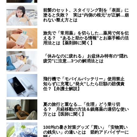
前髪のセット、スタイリング剤を「表面」に
塗ると失敗？ 実は“内側の根元”が正解…崩
れない整え方とは
旅先で「常用薬」を切らした…薬局で何を伝
える？ “あると助かる情報”とお薬手帳の活
用法とは【薬剤師に聞く】
「休みなのに疲れる」 お盆休み特有の“隠れ
疲労”に注意…3つの解消法とは
飛行機で「モバイルバッテリー」使用禁止
知らずに充電し“発火”したら巨額の賠償責
任？【弁護士解説】
夏の旅行と重なる…「生理」どう乗り切
る？ 月経移動の方法＆鎮痛薬の適切な使い
方とは【医師に聞く】
100均の暑さ対策グッズ「買い」「安物買い
の銭失い」の違いとは 節約アドバイザーに