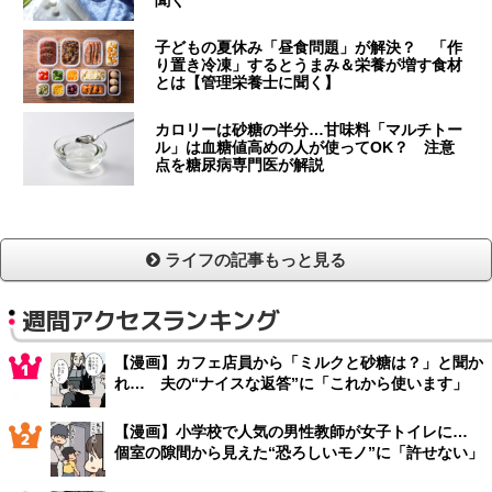
聞く
子どもの夏休み「昼食問題」が解決？ 「作
り置き冷凍」するとうまみ＆栄養が増す食材
とは【管理栄養士に聞く】
カロリーは砂糖の半分…甘味料「マルチトー
ル」は血糖値高めの人が使ってOK？ 注意
点を糖尿病専門医が解説
ライフの記事もっと見る
週間アクセスランキング
【漫画】カフェ店員から「ミルクと砂糖は？」と聞か
れ… 夫の“ナイスな返答”に「これから使います」
【漫画】小学校で人気の男性教師が女子トイレに…
個室の隙間から見えた“恐ろしいモノ”に「許せない」