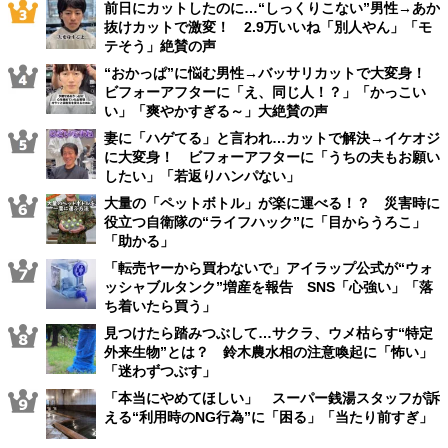
前日にカットしたのに…“しっくりこない”男性→あか
抜けカットで激変！ 2.9万いいね「別人やん」「モ
テそう」絶賛の声
“おかっぱ”に悩む男性→バッサリカットで大変身！
ビフォーアフターに「え、同じ人！？」「かっこい
い」「爽やかすぎる～」大絶賛の声
妻に「ハゲてる」と言われ…カットで解決→イケオジ
に大変身！ ビフォーアフターに「うちの夫もお願い
したい」「若返りハンパない」
大量の「ペットボトル」が楽に運べる！？ 災害時に
役立つ自衛隊の“ライフハック”に「目からうろこ」
「助かる」
「転売ヤーから買わないで」アイラップ公式が“ウォ
ッシャブルタンク”増産を報告 SNS「心強い」「落
ち着いたら買う」
見つけたら踏みつぶして…サクラ、ウメ枯らす“特定
外来生物”とは？ 鈴木農水相の注意喚起に「怖い」
「迷わずつぶす」
「本当にやめてほしい」 スーパー銭湯スタッフが訴
える“利用時のNG行為”に「困る」「当たり前すぎ」