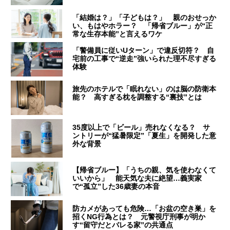
「結婚は？」「子どもは？」 親のおせっか
い、もはやホラー？ 「帰省ブルー」が“正
常な生存本能”と言えるワケ
「警備員に従いUターン」で違反切符？ 自
宅前の工事で“逆走”強いられた理不尽すぎる
体験
旅先のホテルで「眠れない」のは脳の防衛本
能？ 高すぎる枕を調整する“裏技”とは
35度以上で「ビール」売れなくなる？ サ
ントリーが“猛暑限定”「夏生」を開発した意
外な背景
【帰省ブルー】「うちの親、気を使わなくて
いいから」 能天気な夫に絶望…義実家
で“孤立”した36歳妻の本音
防カメがあっても危険…「お盆の空き巣」を
招くNG行為とは？ 元警視庁刑事が明か
す“留守だとバレる家”の共通点