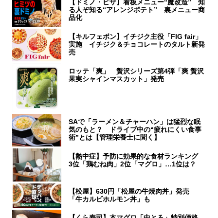
【ドミノ・ピザ】看板メニュー“魔改造” 知
る人ぞ知る“アレンジポテト” 裏メニュー商
品化
【キルフェボン】イチジク主役「FIG fair」
実施 イチジク＆チョコレートのタルト新発
売
ロッテ「爽」 贅沢シリーズ第4弾「爽 贅沢
果実シャインマスカット」発売
SAで「ラーメン＆チャーハン」は猛烈な眠
気のもと？ ドライブ中の“疲れにくい食事
術”とは【管理栄養士に聞く】
【熱中症】予防に効果的な食材ランキング
3位「鶏むね肉」2位「マグロ」…1位は？
【松屋】630円「松屋の牛焼肉丼」発売
「牛カルビホルモン丼」も
【くら寿司】本マグロ「中とろ」特別価格