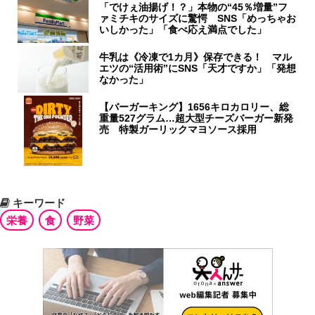
「でけぇ油揚げ！？」本物の“45％増量”フ
ァミチキのサイズに驚愕 SNS「めっちゃお
いしかった」「食べ応え満点でした」
牛乳は《冷凍で1カ月》保存できる！ マル
エツの“活用術”にSNS「天才ですか」「発想
なかった」
【バーガーキング】1656キロカロリー、総
重量527グラム…超大型チーズバーガー新発
売 特製ガーリックマヨソース採用
キーワード
栄養
食
野菜