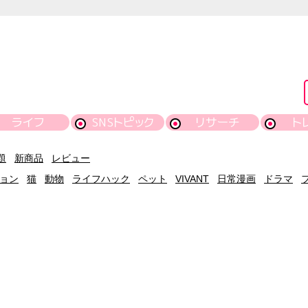
ライフ
SNSトピック
リサーチ
ト
題
新商品
レビュー
ョン
猫
動物
ライフハック
ペット
VIVANT
日常漫画
ドラマ