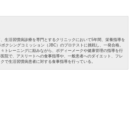
、生活習慣病診療を専門とするクリニックにおいて5年間、栄養指導を
本ボクシングコミッション（JBC）のプロテストに挑戦し、一発合格。
日々トレーニングに励みながら、ボディーメークや健康管理の指導を行
科医院で、アスリートへの食事指導や、一般患者へのダイエット、フレ
ックで生活習慣病患者に対する食事指導を行っている。