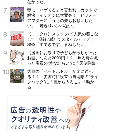
なかった」
妻に「ハゲてる」と言われ…カットで
解決→イケオジに大変身！ ビフォー
アフターに「うちの夫もお願いした
い」「若返りハンパない」
【ユニクロ】スタッフの“人気の着こな
し” 《抜け感》でスタイルアップ！
SNS「すてきです。まねしたい」
【漫画】お祭りで子どもが欲しがった
お面、なんと2000円！？ 焦る母を救
った店員の“粋な計らい”に「天使降臨」
大量の「ペットボトル」が楽に運べ
る！？ 災害時に役立つ自衛隊の“ライ
フハック”に「目からうろこ」「助か
る」