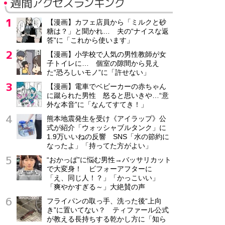
週間アクセスランキング
【漫画】カフェ店員から「ミルクと砂
糖は？」と聞かれ… 夫の“ナイスな返
答”に「これから使います」
【漫画】小学校で人気の男性教師が女
子トイレに… 個室の隙間から見え
た“恐ろしいモノ”に「許せない」
【漫画】電車でベビーカーの赤ちゃん
に蹴られた男性 怒ると思いきや…“意
外な本音”に「なんてすてき！」
熊本地震発生を受け《アイラップ》公
式が紹介「ウォッシャブルタンク」に
1.9万いいねの反響 SNS「水の節約に
なったよ」「持ってた方がよい」
“おかっぱ”に悩む男性→バッサリカット
で大変身！ ビフォーアフターに
「え、同じ人！？」「かっこいい」
「爽やかすぎる～」大絶賛の声
フライパンの取っ手、洗った後“上向
き”に置いてない？ ティファール公式
が教える長持ちする乾かし方に「知ら