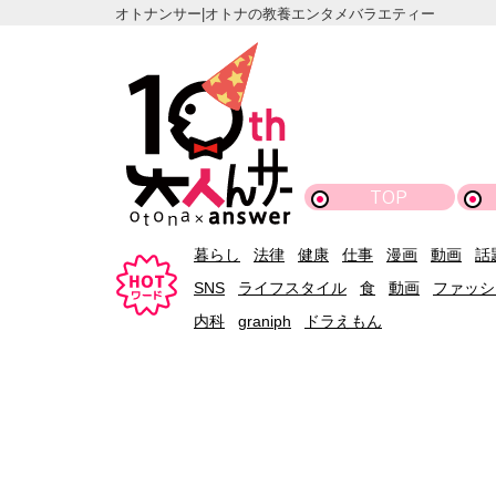
オトナンサー|オトナの教養エンタメバラエティー
TOP
暮らし
法律
健康
仕事
漫画
動画
話
SNS
ライフスタイル
食
動画
ファッシ
内科
graniph
ドラえもん