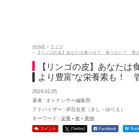
HOME
ライフ
【リンゴの皮】あなたは食べる？ 食べない？ 実は
【リンゴの皮】あなたは食
より豊富”な栄養素も！ 
2024.01.05
著者 :
オトナンサー編集部
アドバイザー :
岸百合恵（きし・ゆりえ）
キーワード :
栄養
•
食
•
果物
コメント
(Twitter)
Facebook
B!
Boo