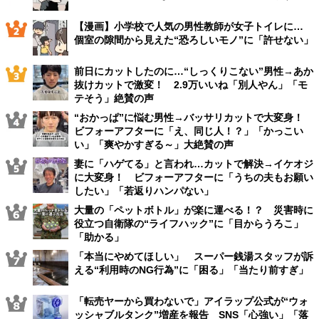
【漫画】小学校で人気の男性教師が女子トイレに…
個室の隙間から見えた“恐ろしいモノ”に「許せない」
前日にカットしたのに…“しっくりこない”男性→あか
抜けカットで激変！ 2.9万いいね「別人やん」「モ
テそう」絶賛の声
“おかっぱ”に悩む男性→バッサリカットで大変身！
ビフォーアフターに「え、同じ人！？」「かっこい
い」「爽やかすぎる～」大絶賛の声
妻に「ハゲてる」と言われ…カットで解決→イケオジ
に大変身！ ビフォーアフターに「うちの夫もお願い
したい」「若返りハンパない」
大量の「ペットボトル」が楽に運べる！？ 災害時に
役立つ自衛隊の“ライフハック”に「目からうろこ」
「助かる」
「本当にやめてほしい」 スーパー銭湯スタッフが訴
える“利用時のNG行為”に「困る」「当たり前すぎ」
「転売ヤーから買わないで」アイラップ公式が“ウォ
ッシャブルタンク”増産を報告 SNS「心強い」「落