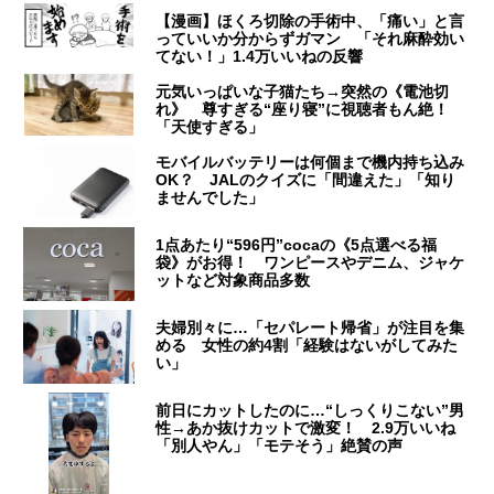
【漫画】ほくろ切除の手術中、「痛い」と言
っていいか分からずガマン 「それ麻酔効い
てない！」1.4万いいねの反響
元気いっぱいな子猫たち→突然の《電池切
れ》 尊すぎる“座り寝”に視聴者もん絶！
「天使すぎる」
モバイルバッテリーは何個まで機内持ち込み
OK？ JALのクイズに「間違えた」「知り
ませんでした」
1点あたり“596円”cocaの《5点選べる福
袋》がお得！ ワンピースやデニム、ジャケ
ットなど対象商品多数
夫婦別々に…「セパレート帰省」が注目を集
める 女性の約4割「経験はないがしてみた
い」
前日にカットしたのに…“しっくりこない”男
性→あか抜けカットで激変！ 2.9万いいね
「別人やん」「モテそう」絶賛の声