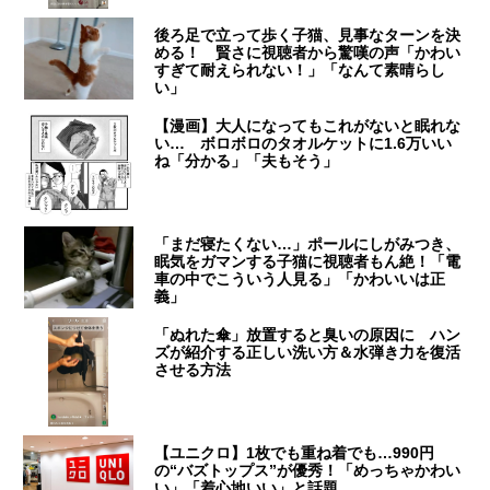
後ろ足で立って歩く子猫、見事なターンを決
める！ 賢さに視聴者から驚嘆の声「かわい
すぎて耐えられない！」「なんて素晴らし
い」
【漫画】大人になってもこれがないと眠れな
い… ボロボロのタオルケットに1.6万いい
ね「分かる」「夫もそう」
「まだ寝たくない…」ポールにしがみつき、
眠気をガマンする子猫に視聴者もん絶！「電
車の中でこういう人見る」「かわいいは正
義」
「ぬれた傘」放置すると臭いの原因に ハン
ズが紹介する正しい洗い方＆水弾き力を復活
させる方法
【ユニクロ】1枚でも重ね着でも…990円
の“バズトップス”が優秀！「めっちゃかわい
い」「着心地いい」と話題