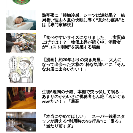
熱帯夜に「接触冷感」シーツは逆効果？ 結
局暑い理由＆夏の快眠に導く“意外な寝具”と
は【専門家解説】
「食べやすいサイズになりました」→実質値
上げでは！？ 物価上昇が続く中、消費者
が“コスト削減”を実感する場面
【漫画】約20年ぶりの焼き鳥屋… 大人に
なって出会った大将の“粋な気遣い”に「そん
なお店に出会いたい！」
生後6週間の子猫、本棚で突っ伏して眠る…
あまりのかわいさに視聴者もん絶「ぬいぐる
みみたい！」「最高」
「本当にやめてほしい」 スーパー銭湯スタ
ッフが訴える“利用時のNG行為”に「困る」
「当たり前すぎ」