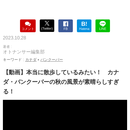
B!
(Twitter)
コメント
FB
Hatena
LINE
2023.10.28
著者 :
オトナンサー編集部
キーワード :
カナダ
•
バンクーバー
【動画】本当に散歩しているみたい！ カナ
ダ・バンクーバーの秋の風景が素晴らしすぎ
る！