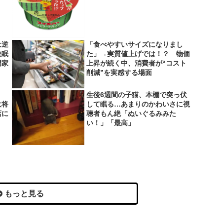
は逆
「食べやすいサイズになりまし
快眠
た」→実質値上げでは！？ 物価
門家
上昇が続く中、消費者が“コスト
削減”を実感する場面
生後6週間の子猫、本棚で突っ伏
大将
して眠る…あまりのかわいさに視
店に
聴者もん絶「ぬいぐるみみた
い！」「最高」
もっと見る