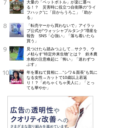
大量の「ペットボトル」が楽に運べ
る！？ 災害時に役立つ自衛隊の“ライ
フハック”に「目からうろこ」「助か
る」
「転売ヤーから買わないで」アイラッ
プ公式が“ウォッシャブルタンク”増産を
報告 SNS「心強い」「落ち着いたら
買う」
見つけたら踏みつぶして…サクラ、ウ
メ枯らす“特定外来生物”とは？ 鈴木農
水相の注意喚起に「怖い」「迷わずつ
ぶす」
年を重ねて貧相に…“シワ＆面長”も気に
なる女性→カットで10歳以上若返
り！？「めちゃくちゃ美人に」「とっ
ても華やか」