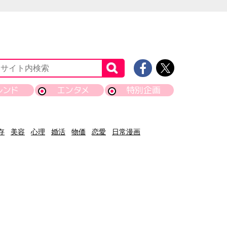
レンド
エンタメ
特別企画
存
美容
心理
婚活
物価
恋愛
日常漫画