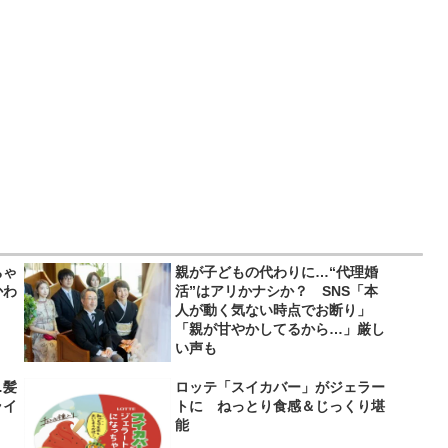
ちゃ
親が子どもの代わりに…“代理婚
かわ
活”はアリかナシか？ SNS「本
人が動く気ない時点でお断り」
「親が甘やかしてるから…」厳し
い声も
…髪
ロッテ「スイカバー」がジェラー
ライ
トに ねっとり食感＆じっくり堪
】
能