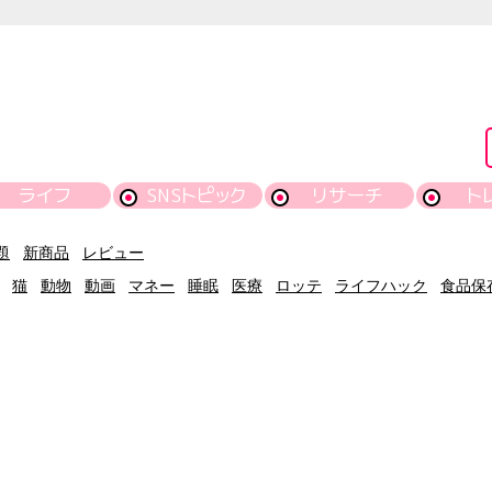
ライフ
SNSトピック
リサーチ
ト
題
新商品
レビュー
猫
動物
動画
マネー
睡眠
医療
ロッテ
ライフハック
食品保