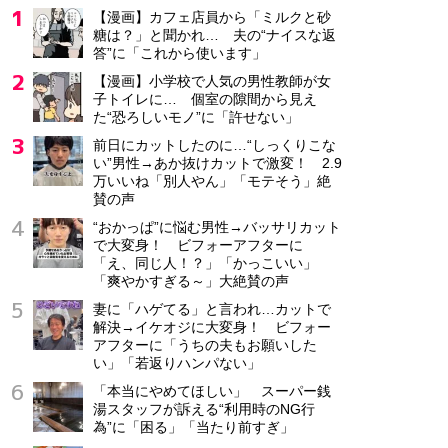
【漫画】カフェ店員から「ミルクと砂
糖は？」と聞かれ… 夫の“ナイスな返
答”に「これから使います」
【漫画】小学校で人気の男性教師が女
子トイレに… 個室の隙間から見え
た“恐ろしいモノ”に「許せない」
前日にカットしたのに…“しっくりこな
い”男性→あか抜けカットで激変！ 2.9
万いいね「別人やん」「モテそう」絶
賛の声
“おかっぱ”に悩む男性→バッサリカット
で大変身！ ビフォーアフターに
「え、同じ人！？」「かっこいい」
「爽やかすぎる～」大絶賛の声
妻に「ハゲてる」と言われ…カットで
解決→イケオジに大変身！ ビフォー
アフターに「うちの夫もお願いした
い」「若返りハンパない」
「本当にやめてほしい」 スーパー銭
湯スタッフが訴える“利用時のNG行
為”に「困る」「当たり前すぎ」