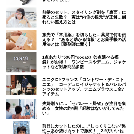
前髪のセット、スタイリング剤を「表面」に
塗ると失敗？ 実は“内側の根元”が正解…崩
れない整え方とは
旅先で「常用薬」を切らした…薬局で何を伝
える？ “あると助かる情報”とお薬手帳の活
用法とは【薬剤師に聞く】
1点あたり“596円”cocaの《5点選べる福
袋》がお得！ ワンピースやデニム、ジャケ
ットなど対象商品多数
ユニクロ×フランス「コントワー・デ・コト
ニエ」 コーデュロイジャケット＆バレルパ
ンツのセットアップ、デニムブラウス…全7
アイテム
夫婦別々に…「セパレート帰省」が注目を集
める 女性の約4割「経験はないがしてみた
い」
前日にカットしたのに…“しっくりこない”男
性→あか抜けカットで激変！ 2.9万いいね