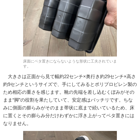
床面にベタ置きにならないような形状に工夫されていま
す。
大きさは正面から見て幅約22センチ×奥行き約29センチ×高さ
約9センチというサイズで、手にしてみるとポリプロピレン製の
ため相応の重さを感じます。靴の先端を差し込むくぼみがその
まま“脚”の役割を果たしていて、安定感はバッチリです。ちな
みに側面の膨らみがそのまま帯状に底まで続いているため、床
に置くとその膨らみ分だけわずかに浮き上がってベタ置きには
なりません。