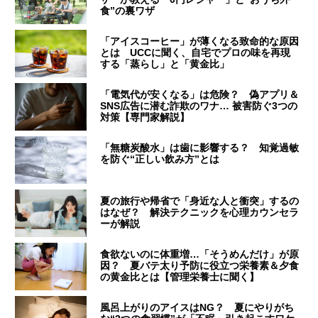
食”の裏ワザ
「アイスコーヒー」が薄くなる致命的な原因
とは UCCに聞く、自宅でプロの味を再現
する「蒸らし」と「黄金比」
「電気代が安くなる」は危険？ 偽アプリ＆
SNS広告に潜む詐欺のワナ… 被害防ぐ3つの
対策【専門家解説】
「無糖炭酸水」は歯に影響する？ 知覚過敏
を防ぐ“正しい飲み方”とは
夏の旅行や帰省で「身近な人と衝突」するの
はなぜ？ 解決テクニックを心理カウンセラ
ーが解説
食欲ないのに体重増…「そうめんだけ」が原
因？ 夏バテ太り予防に役立つ栄養素＆夕食
の黄金比とは【管理栄養士に聞く】
風呂上がりのアイスはNG？ 夏にやりがち