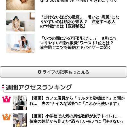
な“3つの食習慣”が「不眠」引き起こすワケ
「歩けないほどの激痛」 暑いと“痛風”にな
りやすいのは脱水が原因？ 注意すべき人
の“特徴”とは【医師解説】
「いつの間にか5万円消えた…」 8月にハ
マりやすい“隠れ浪費”ワースト1位とは？
赤字防ぐコツを節約アドバイザーに聞く
ライフの記事もっと見る
週間アクセスランキング
【漫画】カフェ店員から「ミルクと砂糖は？」と聞か
れ… 夫の“ナイスな返答”に「これから使います」
【漫画】小学校で人気の男性教師が女子トイレに…
個室の隙間から見えた“恐ろしいモノ”に「許せない」