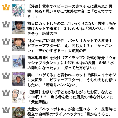
【漫画】電車でベビーカーの赤ちゃんに蹴られた男
性 怒ると思いきや…“意外な本音”に「なんてすて
き！」
前日にカットしたのに…“しっくりこない”男性→あか
抜けカットで激変！ 2.9万いいね「別人やん」「モ
テそう」絶賛の声
“おかっぱ”に悩む男性→バッサリカットで大変身！
ビフォーアフターに「え、同じ人！？」「かっこい
い」「爽やかすぎる～」大絶賛の声
熊本地震発生を受け《アイラップ》公式が紹介「ウォ
ッシャブルタンク」に1.9万いいねの反響 SNS「水
の節約になったよ」「持ってた方がよい」
妻に「ハゲてる」と言われ…カットで解決→イケオジ
に大変身！ ビフォーアフターに「うちの夫もお願い
したい」「若返りハンパない」
【漫画】お祭りで子どもが欲しがったお面、なんと
2000円！？ 焦る母を救った店員の“粋な計らい”に
「天使降臨」
大量の「ペットボトル」が楽に運べる！？ 災害時に
役立つ自衛隊の“ライフハック”に「目からうろこ」