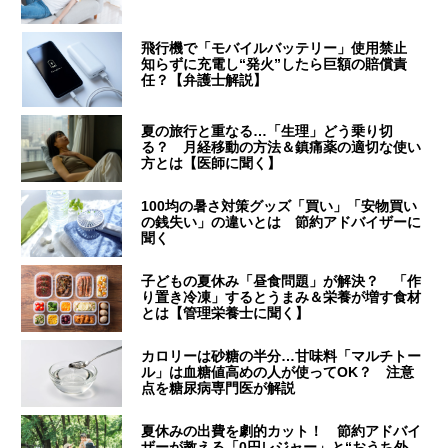
飛行機で「モバイルバッテリー」使用禁止
知らずに充電し“発火”したら巨額の賠償責
任？【弁護士解説】
夏の旅行と重なる…「生理」どう乗り切
る？ 月経移動の方法＆鎮痛薬の適切な使い
方とは【医師に聞く】
100均の暑さ対策グッズ「買い」「安物買い
の銭失い」の違いとは 節約アドバイザーに
聞く
子どもの夏休み「昼食問題」が解決？ 「作
り置き冷凍」するとうまみ＆栄養が増す食材
とは【管理栄養士に聞く】
カロリーは砂糖の半分…甘味料「マルチトー
ル」は血糖値高めの人が使ってOK？ 注意
点を糖尿病専門医が解説
夏休みの出費を劇的カット！ 節約アドバイ
ザーが教える「0円レジャー」と“おうち外